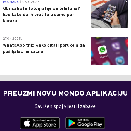
0
IMA NADE
07.07.2025.
|
Obrisali ste fotografije sa telefona?
Evo kako da ih vratite u samo par
koraka
0
27.04.2025.
WhatsApp trik: Kako čitati poruke a da
pošiljalac ne sazna
PREUZMI NOVU MONDO APLIKACIJU
Savršen spoj vijesti i zabave.