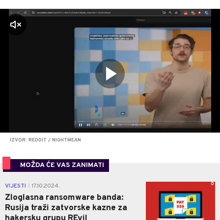
zvuk
IZVOR: REDDIT / NIGHTMEAN
MOŽDA ĆE VAS ZANIMATI
0
VIJESTI
17.10.2024.
|
Zloglasna ransomware banda:
Rusija traži zatvorske kazne za
hakersku grupu REvil