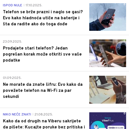
0
ISPOD NULE
17.10.2025.
|
Telefon se brže prazni i naglo se gasi?
Evo kako hladnoća utiče na baterije i
šta da radite ako do toga dođe
0
23.09.2025.
Prodajete stari telefon? Jedan
pogrešan korak može otkriti sve vaše
podatke
0
01.09.2025.
Ne morate da znate šifru: Evo kako da
povežete telefon na Wi-Fi za par
sekundi
0
NIKO NEĆE ZNATI
21.08.2025.
|
Kako da od drugih na Viberu sakrijete
da pišete: Kucajte poruke bez pritiska i