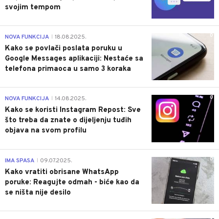
svojim tempom
0
NOVA FUNKCIJA
18.08.2025.
|
Kako se povlači poslata poruku u
Google Messages aplikaciji: Nestaće sa
telefona primaoca u samo 3 koraka
0
NOVA FUNKCIJA
14.08.2025.
|
Kako se koristi Instagram Repost: Sve
što treba da znate o dijeljenju tuđih
objava na svom profilu
0
IMA SPASA
09.07.2025.
|
Kako vratiti obrisane WhatsApp
poruke: Reagujte odmah - biće kao da
se ništa nije desilo