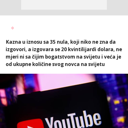
Miloš B.
AUTOR
0
Jovanović
Kazna u iznosu sa 35 nula, koji niko ne zna da
izgovori, a izgovara se 20 kvintilijardi dolara, ne
mjeri ni sa čijim bogatstvom na svijetu i veća je
od ukupne količine svog novca na svijetu