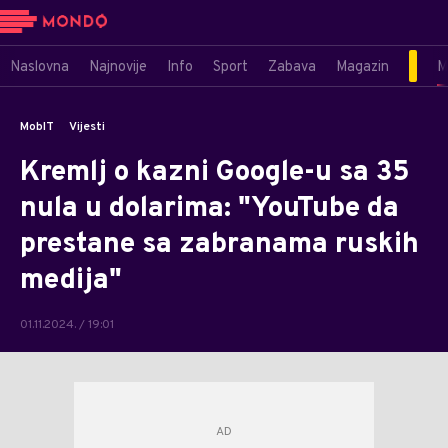
Naslovna
Najnovije
Info
Sport
Zabava
Magazin
M
MobIT
Vijesti
Kremlj o kazni Google-u sa 35
nula u dolarima: "YouTube da
prestane sa zabranama ruskih
medija"
01.11.2024. / 19:01