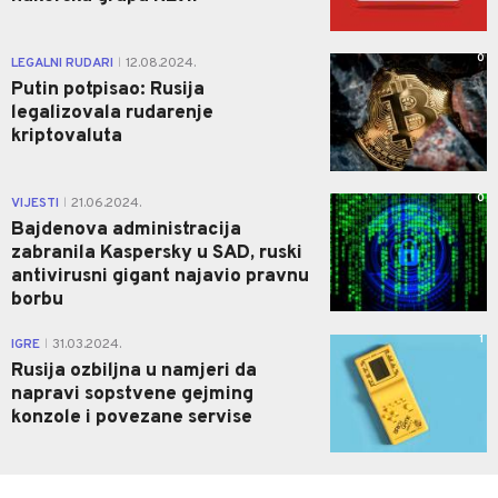
0
LEGALNI RUDARI
12.08.2024.
|
Putin potpisao: Rusija
legalizovala rudarenje
kriptovaluta
0
VIJESTI
21.06.2024.
|
Bajdenova administracija
zabranila Kaspersky u SAD, ruski
antivirusni gigant najavio pravnu
borbu
1
IGRE
31.03.2024.
|
Rusija ozbiljna u namjeri da
napravi sopstvene gejming
konzole i povezane servise