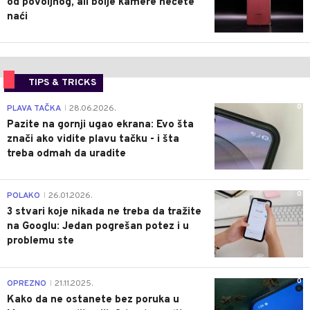
od povoljnog, ali bolje kamere nećete
naći
TIPS & TRICKS
0
PLAVA TAČKA
28.06.2026.
|
Pazite na gornji ugao ekrana: Evo šta
znači ako vidite plavu tačku - i šta
treba odmah da uradite
0
POLAKO
26.01.2026.
|
3 stvari koje nikada ne treba da tražite
na Googlu: Jedan pogrešan potez i u
problemu ste
0
OPREZNO
21.11.2025.
|
Kako da ne ostanete bez poruka u