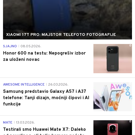
XIAOMI 17T PRO: MAJSTOR TELEFOTO FOTOGRAFIJE
0
SJAJNO
08.05.2026.
|
Honor 600 na testu: Nepogrešiv izbor
za uloženi novac
0
AWESOME INTELLIGENCE
26.03.2026.
|
Samsung predstavio Galaxy A57 i A37
telefone: Tanji dizajn, moćniji čipovi i AI
funkcije
0
MATE
13.03.2026.
|
Testirali smo Huawei Mate X7: Daleko