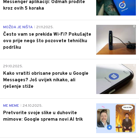
Messenger aplikaciji: Odmah prođite
kroz ovih 5 koraka
0
MOŽDA JE NIŠTA
21.11.2025.
|
Često vam se prekida Wi-Fi? Pokušajte
ovo prije nego što pozovete tehničku
podršku
0
29.10.2025.
Kako vratiti obrisane poruke u Google
Messages? Još uvijek nikako, ali
rješenje stiže
0
ME MEME
24.10.2025.
|
Pretvorite svoje slike u duhovite
mimove: Google sprema novi AI trik