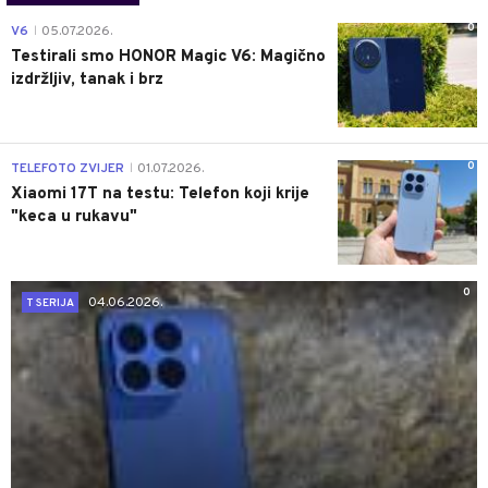
0
V6
05.07.2026.
|
Testirali smo HONOR Magic V6: Magično
izdržljiv, tanak i brz
0
TELEFOTO ZVIJER
01.07.2026.
|
Xiaomi 17T na testu: Telefon koji krije
"keca u rukavu"
0
04.06.2026.
T SERIJA