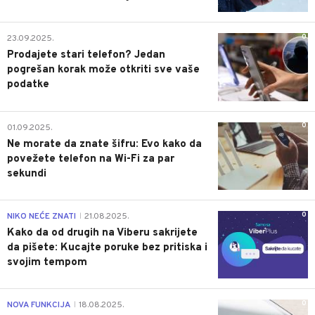
0
23.09.2025.
Prodajete stari telefon? Jedan
pogrešan korak može otkriti sve vaše
podatke
0
01.09.2025.
Ne morate da znate šifru: Evo kako da
povežete telefon na Wi-Fi za par
sekundi
0
NIKO NEĆE ZNATI
21.08.2025.
|
Kako da od drugih na Viberu sakrijete
da pišete: Kucajte poruke bez pritiska i
svojim tempom
0
NOVA FUNKCIJA
18.08.2025.
|