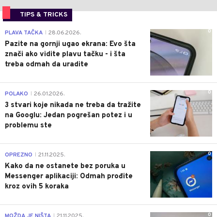
TIPS & TRICKS
0
PLAVA TAČKA
28.06.2026.
|
Pazite na gornji ugao ekrana: Evo šta
znači ako vidite plavu tačku - i šta
treba odmah da uradite
0
POLAKO
26.01.2026.
|
3 stvari koje nikada ne treba da tražite
na Googlu: Jedan pogrešan potez i u
problemu ste
0
OPREZNO
21.11.2025.
|
Kako da ne ostanete bez poruka u
Messenger aplikaciji: Odmah prođite
kroz ovih 5 koraka
0
MOŽDA JE NIŠTA
21.11.2025.
|