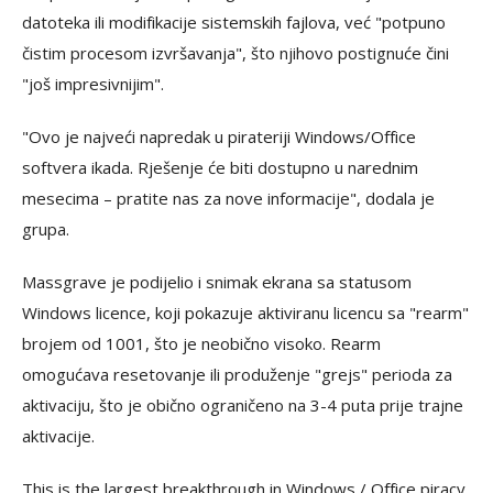
datoteka ili modifikacije sistemskih fajlova, već "potpuno
čistim procesom izvršavanja", što njihovo postignuće čini
"još impresivnijim".
"Ovo je najveći napredak u pirateriji Windows/Office
softvera ikada. Rješenje će biti dostupno u narednim
mesecima – pratite nas za nove informacije", dodala je
grupa.
Massgrave je podijelio i snimak ekrana sa statusom
Windows licence, koji pokazuje aktiviranu licencu sa "rearm"
brojem od 1001, što je neobično visoko. Rearm
omogućava resetovanje ili produženje "grejs" perioda za
aktivaciju, što je obično ograničeno na 3-4 puta prije trajne
aktivacije.
This is the largest breakthrough in Windows / Office piracy