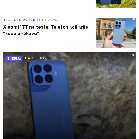
0
TELEFOTO ZVIJER
01.07.2026.
|
Xiaomi 17T na testu: Telefon koji krije
"keca u rukavu"
0
04.06.2026.
T SERIJA