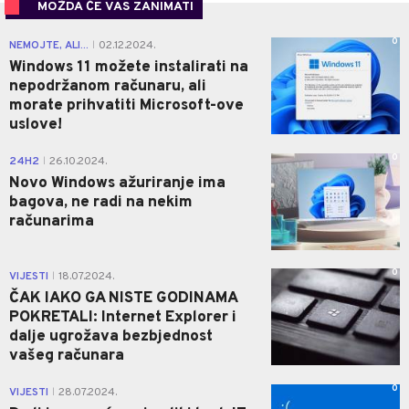
MOŽDA ĆE VAS ZANIMATI
0
NEMOJTE, ALI...
02.12.2024.
|
Windows 11 možete instalirati na
nepodržanom računaru, ali
morate prihvatiti Microsoft-ove
uslove!
0
24H2
26.10.2024.
|
Novo Windows ažuriranje ima
bagova, ne radi na nekim
računarima
0
VIJESTI
18.07.2024.
|
ČAK IAKO GA NISTE GODINAMA
POKRETALI: Internet Explorer i
dalje ugrožava bezbjednost
vašeg računara
0
VIJESTI
28.07.2024.
|