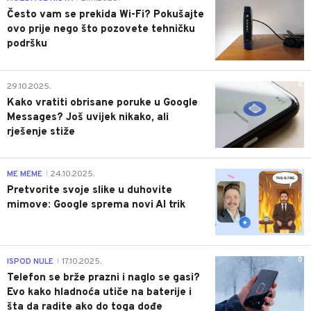
Često vam se prekida Wi-Fi? Pokušajte
ovo prije nego što pozovete tehničku
podršku
0
29.10.2025.
Kako vratiti obrisane poruke u Google
Messages? Još uvijek nikako, ali
rješenje stiže
0
ME MEME
24.10.2025.
|
Pretvorite svoje slike u duhovite
mimove: Google sprema novi AI trik
0
ISPOD NULE
17.10.2025.
|
Telefon se brže prazni i naglo se gasi?
Evo kako hladnoća utiče na baterije i
šta da radite ako do toga dođe