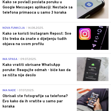
Kako se povlači poslata poruku u
Google Messages aplikaciji: Nestaće sa
telefona primaoca u samo 3 koraka
0
NOVA FUNKCIJA
14.08.2025.
|
Kako se koristi Instagram Repost: Sve
što treba da znate o dijeljenju tuđih
objava na svom profilu
0
IMA SPASA
09.07.2025.
|
Kako vratiti obrisane WhatsApp
poruke: Reagujte odmah - biće kao da
se ništa nije desilo
0
IMA NADE
07.07.2025.
|
Obrisali ste fotografije sa telefona?
Evo kako da ih vratite u samo par
koraka