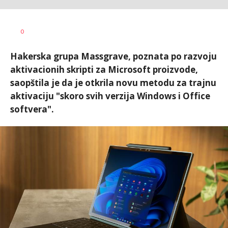
Dušan
AUTOR
0
Volaš
Hakerska grupa Massgrave, poznata po razvoju
aktivacionih skripti za Microsoft proizvode,
saopštila je da je otkrila novu metodu za trajnu
aktivaciju "skoro svih verzija Windows i Office
softvera".