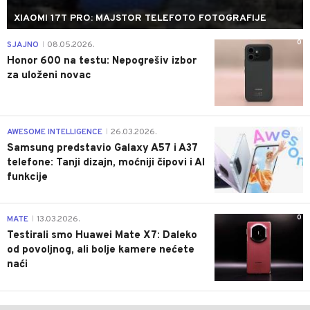
XIAOMI 17T PRO: MAJSTOR TELEFOTO FOTOGRAFIJE
0
SJAJNO
08.05.2026.
|
Honor 600 na testu: Nepogrešiv izbor
za uloženi novac
0
AWESOME INTELLIGENCE
26.03.2026.
|
Samsung predstavio Galaxy A57 i A37
telefone: Tanji dizajn, moćniji čipovi i AI
funkcije
0
MATE
13.03.2026.
|
Testirali smo Huawei Mate X7: Daleko
od povoljnog, ali bolje kamere nećete
naći