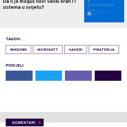
Da li je moguć novi veliki krah IT
sistema u svijetu?
TAGOVI
WINDOWS
MICROSOFT
HAKERI
PIRATERIJA
PODIJELI
KOMENTARI
0