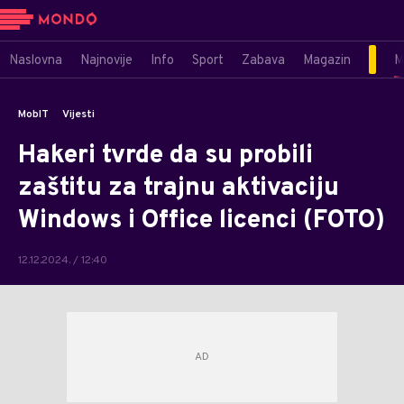
Naslovna
Najnovije
Info
Sport
Zabava
Magazin
M
MobIT
Vijesti
Hakeri tvrde da su probili
zaštitu za trajnu aktivaciju
Windows i Office licenci (FOTO)
12.12.2024. / 12:40