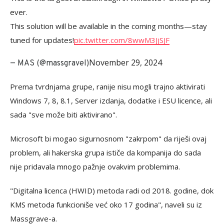
ever.
This solution will be available in the coming months—stay
tuned for updates!
pic.twitter.com/8wwM3JjSJF
November 29, 2024
— MAS (@massgravel)
Prema tvrdnjama grupe, ranije nisu mogli trajno aktivirati
Windows 7, 8, 8.1, Server izdanja, dodatke i ESU licence, ali
sada "sve može biti aktivirano".
Microsoft bi mogao sigurnosnom "zakrpom" da riješi ovaj
problem, ali hakerska grupa ističe da kompanija do sada
nije pridavala mnogo pažnje ovakvim problemima.
"Digitalna licenca (HWID) metoda radi od 2018. godine, dok
KMS metoda funkcioniše već oko 17 godina", naveli su iz
Massgrave-a.