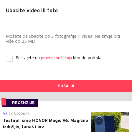
Ubacite video ili foto
Možete da ubacite do 3 fotografije ili videa. Ne smije biti
više od 25 MB.
Pristajete na
Mondo portala.
pravila korišćenja
POŠALJI
RECENZIJE
0
V6
05.07.2026.
|
Testirali smo HONOR Magic V6: Magično
izdržljiv, tanak i brz