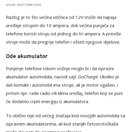
IZVOR: SHUTTERSTOCK
Razlog je to što većina utičnica od 12V može da napaja
uređaje strujom do 10 ampera, dok većina punjača za
telefone koristi struju od jednog do tri ampera. A previše
struje može da pregrije telefon i ošteti njegove dijelove.
Ode akumulator
Punjenje telefona tokom vožnje moglo bi i da isprazni
akumulator automobila, navodi sajt
GoCharge
. Ukoliko je
dat kontakt i automobil ima struje, ali je motor ugašen, i
pritom npr. rade radio i/ili klima uređaj, telefon koji se puni
će dodatno crpiti energiju iz akumulatora.
To obično nije od većeg značaja kod nov(ij)ih automobila sa
ispravnim akumulatorima, ali kod starijih četvorotočkaša