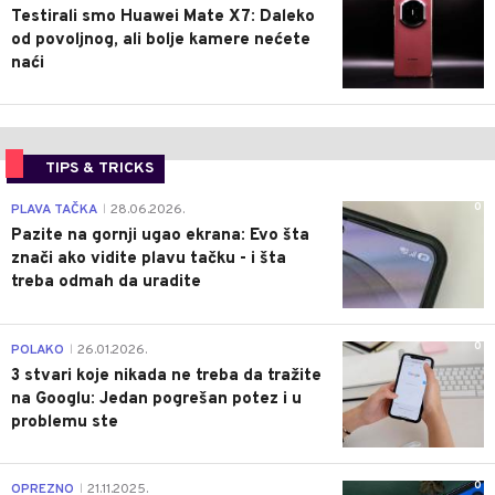
Testirali smo Huawei Mate X7: Daleko
od povoljnog, ali bolje kamere nećete
naći
TIPS & TRICKS
0
PLAVA TAČKA
28.06.2026.
|
Pazite na gornji ugao ekrana: Evo šta
znači ako vidite plavu tačku - i šta
treba odmah da uradite
0
POLAKO
26.01.2026.
|
3 stvari koje nikada ne treba da tražite
na Googlu: Jedan pogrešan potez i u
problemu ste
0
OPREZNO
21.11.2025.
|