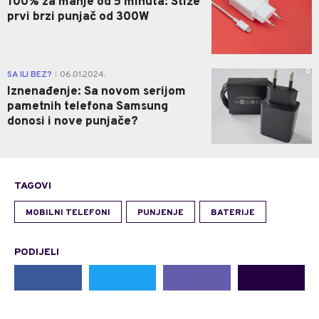
100% za manje od 5 minuta: Stiže
prvi brzi punjač od 300W
0
SA ILI BEZ?
06.01.2024.
|
Iznenađenje: Sa novom serijom
pametnih telefona Samsung
donosi i nove punjače?
TAGOVI
MOBILNI TELEFONI
PUNJENJE
BATERIJE
PODIJELI