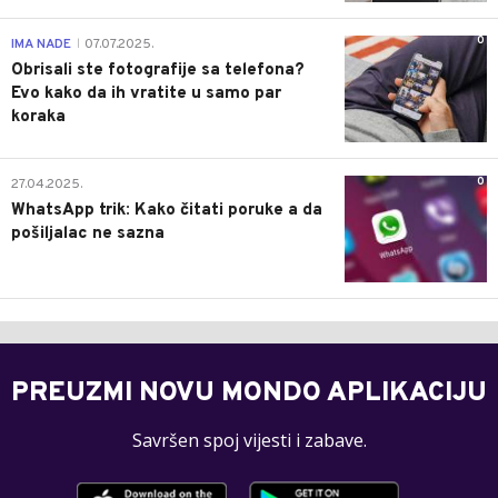
0
IMA NADE
07.07.2025.
|
Obrisali ste fotografije sa telefona?
Evo kako da ih vratite u samo par
koraka
0
27.04.2025.
WhatsApp trik: Kako čitati poruke a da
pošiljalac ne sazna
PREUZMI NOVU MONDO APLIKACIJU
Savršen spoj vijesti i zabave.