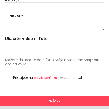
Ubacite video ili foto
Možete da ubacite do 3 fotografije ili videa. Ne smije biti
više od 25 MB.
Pristajete na
Mondo portala.
pravila korišćenja
POŠALJI