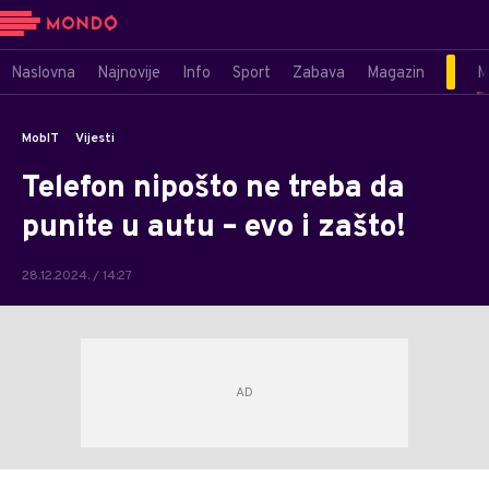
Naslovna
Najnovije
Info
Sport
Zabava
Magazin
M
MobIT
Vijesti
Telefon nipošto ne treba da
punite u autu – evo i zašto!
28.12.2024. / 14:27