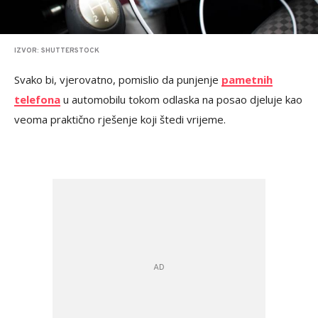
IZVOR: SHUTTERSTOCK
Svako bi, vjerovatno, pomislio da punjenje
pametnih
telefona
u automobilu tokom odlaska na posao djeluje kao
veoma praktično rješenje koji štedi vrijeme.