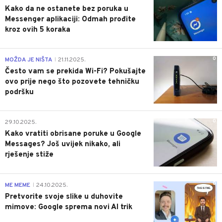
Kako da ne ostanete bez poruka u
Messenger aplikaciji: Odmah prođite
kroz ovih 5 koraka
0
MOŽDA JE NIŠTA
21.11.2025.
|
Često vam se prekida Wi-Fi? Pokušajte
ovo prije nego što pozovete tehničku
podršku
0
29.10.2025.
Kako vratiti obrisane poruke u Google
Messages? Još uvijek nikako, ali
rješenje stiže
0
ME MEME
24.10.2025.
|
Pretvorite svoje slike u duhovite
mimove: Google sprema novi AI trik