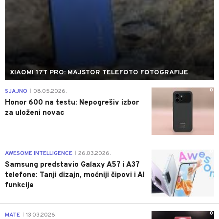
XIAOMI 17T PRO: MAJSTOR TELEFOTO FOTOGRAFIJE
0
SJAJNO
08.05.2026.
|
Honor 600 na testu: Nepogrešiv izbor
za uloženi novac
0
AWESOME INTELLIGENCE
26.03.2026.
|
Samsung predstavio Galaxy A57 i A37
telefone: Tanji dizajn, moćniji čipovi i AI
funkcije
0
MATE
13.03.2026.
|