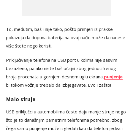
To, međutim, baš i nije tako, pošto primjeri iz prakse
pokazuju da dopuna baterija na ovaj način može da nanese
više štete nego koristi.
Priključivanje telefona na USB port u kolima nije sasvim
bezazleno, pa ako niste baš očajni zbog jednocifrenog
broja procenata u gornjem desnom uglu ekrana,
punjenje
bi tokom vožnje trebalo da izbjegavate. Evo i zašto!
Malo struje
USB priključci u automobilima često daju manje struje nego
što je to današnjim pametnim telefonima potrebno, zbog
čega samo punjenje može izgledati kao da telefon jedva i