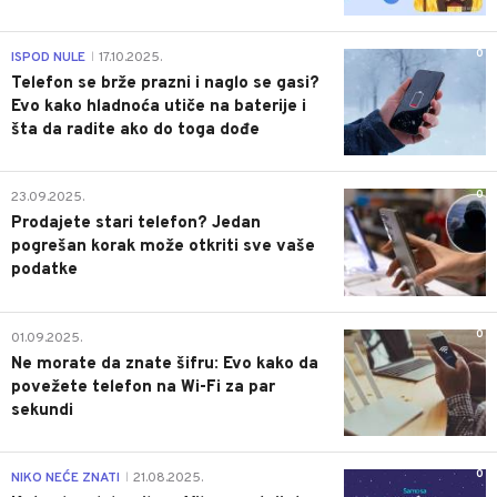
0
ISPOD NULE
17.10.2025.
|
Telefon se brže prazni i naglo se gasi?
Evo kako hladnoća utiče na baterije i
šta da radite ako do toga dođe
0
23.09.2025.
Prodajete stari telefon? Jedan
pogrešan korak može otkriti sve vaše
podatke
0
01.09.2025.
Ne morate da znate šifru: Evo kako da
povežete telefon na Wi-Fi za par
sekundi
0
NIKO NEĆE ZNATI
21.08.2025.
|