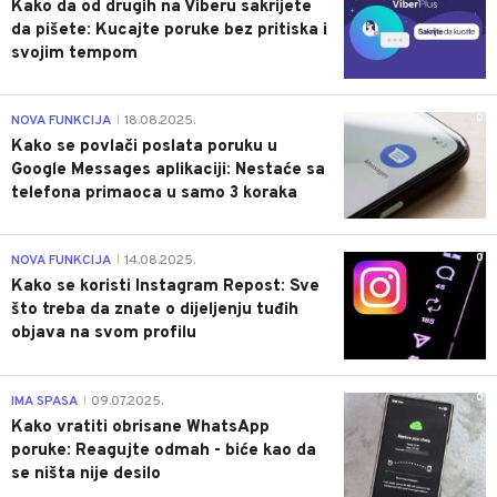
Kako da od drugih na Viberu sakrijete
da pišete: Kucajte poruke bez pritiska i
svojim tempom
0
NOVA FUNKCIJA
18.08.2025.
|
Kako se povlači poslata poruku u
Google Messages aplikaciji: Nestaće sa
telefona primaoca u samo 3 koraka
0
NOVA FUNKCIJA
14.08.2025.
|
Kako se koristi Instagram Repost: Sve
što treba da znate o dijeljenju tuđih
objava na svom profilu
0
IMA SPASA
09.07.2025.
|
Kako vratiti obrisane WhatsApp
poruke: Reagujte odmah - biće kao da
se ništa nije desilo