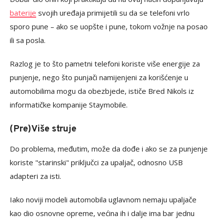
baterije
svojih uređaja primijetili su da se telefoni vrlo
sporo pune – ako se uopšte i pune, tokom vožnje na posao
ili sa posla.
Razlog je to što pametni telefoni koriste više energije za
punjenje, nego što punjači namijenjeni za korišćenje u
automobilima mogu da obezbjede, ističe Bred Nikols iz
informatičke kompanije Staymobile.
(Pre)Više struje
Do problema, međutim, može da dođe i ako se za punjenje
koriste "starinski" priključci za upaljač, odnosno USB
adapteri za isti.
Iako noviji modeli automobila uglavnom nemaju upaljače
kao dio osnovne opreme, većina ih i dalje ima bar jednu