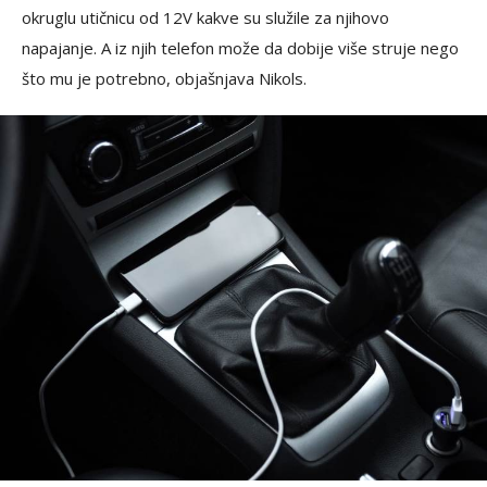
okruglu utičnicu od 12V kakve su služile za njihovo
napajanje. A iz njih telefon može da dobije više struje nego
što mu je potrebno, objašnjava Nikols.