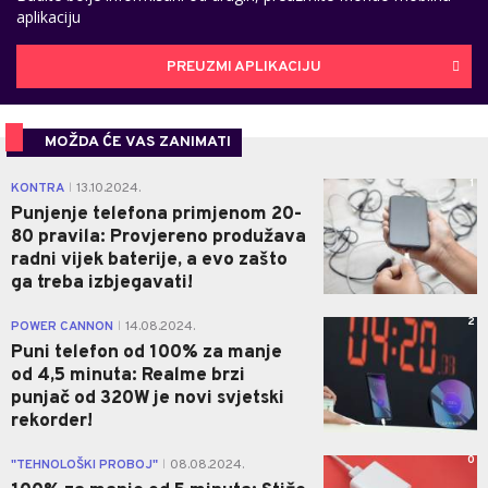
aplikaciju
PREUZMI APLIKACIJU
MOŽDA ĆE VAS ZANIMATI
1
KONTRA
13.10.2024.
|
Punjenje telefona primjenom 20-
80 pravila: Provjereno produžava
radni vijek baterije, a evo zašto
ga treba izbjegavati!
2
POWER CANNON
14.08.2024.
|
Puni telefon od 100% za manje
od 4,5 minuta: Realme brzi
punjač od 320W je novi svjetski
rekorder!
0
"TEHNOLOŠKI PROBOJ"
08.08.2024.
|