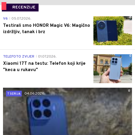
RECENZIJE
0
V6
05.07.2026.
|
Testirali smo HONOR Magic V6: Magično
izdržljiv, tanak i brz
0
TELEFOTO ZVIJER
01.07.2026.
|
Xiaomi 17T na testu: Telefon koji krije
"keca u rukavu"
0
04.06.2026.
T SERIJA