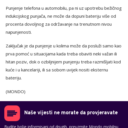
Punjenje telefona u automobilu, pa ni uz upotrebu bežičnog
indukcijskog punjača, ne može da dopuni bateriju više od
procenta dovoljnog za održavanje na trenutnom nivou
napunjenosti.
Zaključak je da punjenje u kolima može da posluži samo kao
prva pomoć u situacijama kada treba obaviti neki važan ili
hitan poziv, dok o ozbiljnijem punjenju treba razmišljati kod
kuće i u kancelariji, ili sa sobom uvijek nositi eksternu
bateriju.
(MONDO)
Naše vijesti ne morate da provjeravate
Budite bolje informisani od drugih, preuzmite Mondo mobilnu