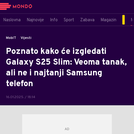
Naslovna
Najnovije
Info
Sport
Zabava
Magazin
M
MobIT
Vijesti
Poznato kako će izgledati
Galaxy S25 Slim: Veoma tanak,
ali ne i najtanji Samsung
telefon
16.01.2025. / 18:14