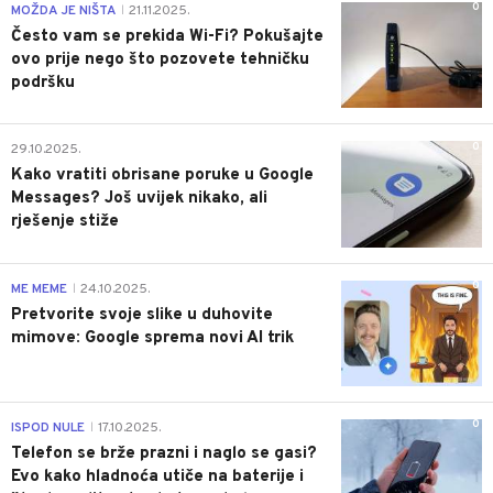
0
MOŽDA JE NIŠTA
21.11.2025.
|
Često vam se prekida Wi-Fi? Pokušajte
ovo prije nego što pozovete tehničku
podršku
0
29.10.2025.
Kako vratiti obrisane poruke u Google
Messages? Još uvijek nikako, ali
rješenje stiže
0
ME MEME
24.10.2025.
|
Pretvorite svoje slike u duhovite
mimove: Google sprema novi AI trik
0
ISPOD NULE
17.10.2025.
|
Telefon se brže prazni i naglo se gasi?
Evo kako hladnoća utiče na baterije i