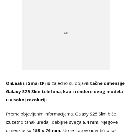
OnLeaks
i
SmartPrix
zajedno su objavili
tačne dimenzije
Galaxy S25 Slim telefona, kao i rendere ovog modela
u visokoj rezoluciji.
Prema objavljenim informacijama, Galaxy S25 Slim biće
izuzetno tanak uređaj, debljine svega
6,4 mm
. Njegove
dimenzije su
159 x 76 mm
, što je gotovo identično još