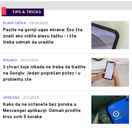
TIPS & TRICKS
0
PLAVA TAČKA
28.06.2026.
|
Pazite na gornji ugao ekrana: Evo šta
znači ako vidite plavu tačku - i šta
treba odmah da uradite
0
POLAKO
26.01.2026.
|
3 stvari koje nikada ne treba da tražite
na Googlu: Jedan pogrešan potez i u
problemu ste
0
OPREZNO
21.11.2025.
|
Kako da ne ostanete bez poruka u
Messenger aplikaciji: Odmah prođite
kroz ovih 5 koraka