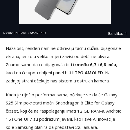
IZVOR: ONLEAKS / SMARTPRIX
Br. slika: 4
Nažalost, renderi nam ne otkrivaju tačnu dužinu dijagonale
ekrana, jer to u velikoj mjeri zavisi od debljine okvira.
Znamo samo da će dijagonala biti
između 6,7 i 6,8 inča
,
kao i da će upotrebljeni panel biti
LTPO AMOLED
. Na
zadnjoj strani očekuje nas sistem trostrukih kamera.
Kada je riječ o performansama, očekuje se da će Galaxy
S25 Slim pokretati moćni Snapdragon 8 Elite for Galaxy
čipset, koji će na raspolaganju imati 12 GB RAM-a. Android
15 i One UI 7 su podrazumijevani, kao i sve AI inovacije
koje Samsung planira da predstavi 22. januara.