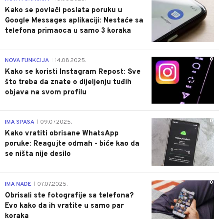
Kako se povlači poslata poruku u
Google Messages aplikaciji: Nestaće sa
telefona primaoca u samo 3 koraka
0
NOVA FUNKCIJA
14.08.2025.
|
Kako se koristi Instagram Repost: Sve
što treba da znate o dijeljenju tuđih
objava na svom profilu
0
IMA SPASA
09.07.2025.
|
Kako vratiti obrisane WhatsApp
poruke: Reagujte odmah - biće kao da
se ništa nije desilo
0
IMA NADE
07.07.2025.
|
Obrisali ste fotografije sa telefona?
Evo kako da ih vratite u samo par
koraka