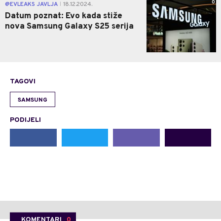
0
@EVLEAKS JAVLJA
18.12.2024.
|
Datum poznat: Evo kada stiže
nova Samsung Galaxy S25 serija
TAGOVI
SAMSUNG
PODIJELI
KOMENTARI
0