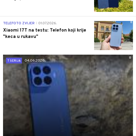
0
TELEFOTO ZVIJER
01.07.2026.
|
Xiaomi 17T na testu: Telefon koji krije
"keca u rukavu"
0
04.06.2026.
T SERIJA