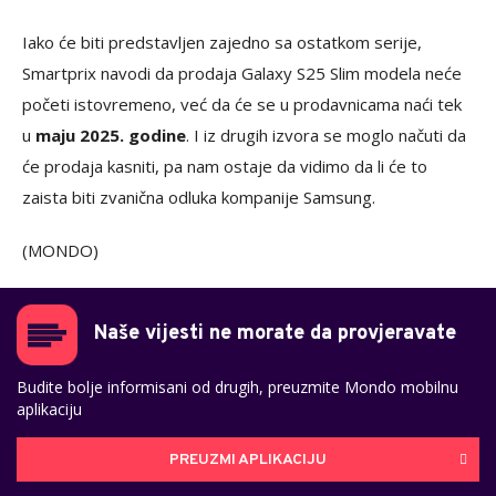
Iako će biti predstavljen zajedno sa ostatkom serije,
Smartprix navodi da prodaja Galaxy S25 Slim modela neće
početi istovremeno, već da će se u prodavnicama naći tek
u
maju 2025. godine
. I iz drugih izvora se moglo načuti da
će prodaja kasniti, pa nam ostaje da vidimo da li će to
zaista biti zvanična odluka kompanije Samsung.
(MONDO)
Naše vijesti ne morate da provjeravate
Budite bolje informisani od drugih, preuzmite Mondo mobilnu
aplikaciju
PREUZMI APLIKACIJU