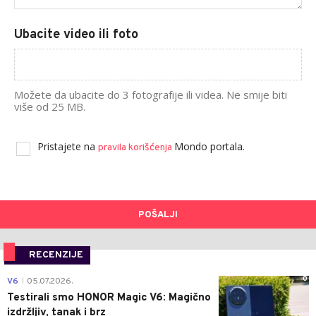
Ubacite video ili foto
Možete da ubacite do 3 fotografije ili videa. Ne smije biti
više od 25 MB.
Pristajete na
Mondo portala.
pravila korišćenja
POŠALJI
RECENZIJE
0
V6
05.07.2026.
|
Testirali smo HONOR Magic V6: Magično
izdržljiv, tanak i brz