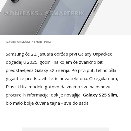
IZVOR: ONLEAKS / SMARTPRIX
Samsung će 22. januara održati prvi Galaxy Unpacked
događaj u 2025. godini, na kojem će zvanično biti
predstavljena Galaxy S25 serija. Po prvi put, tehnološki
gigant će predstaviti četiri nova telefona. O regularnom,
Plus i Ultra modelu gotovo da znamo sve na osnovu
procurelih informacija, dok je novajlija,
Galaxy S25 Slim
,
bio malo bolje čuvana tajna - sve do sada.