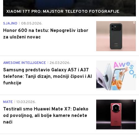
XIAOMI 17T PRO: MAJSTOR TELEFOTO FOTOGRAFIJE
0
SJAJNO
08.05.2026.
|
Honor 600 na testu: Nepogrešiv izbor
za uloženi novac
0
AWESOME INTELLIGENCE
26.03.2026.
|
Samsung predstavio Galaxy A57 i A37
telefone: Tanji dizajn, moćniji čipovi i AI
funkcije
0
MATE
13.03.2026.
|
Testirali smo Huawei Mate X7: Daleko
od povoljnog, ali bolje kamere nećete
naći