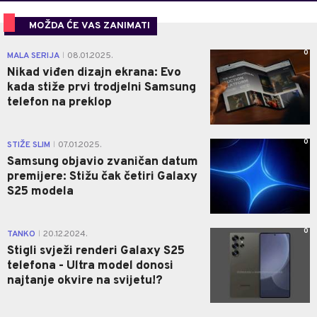
MOŽDA ĆE VAS ZANIMATI
0
MALA SERIJA
08.01.2025.
|
Nikad viđen dizajn ekrana: Evo
kada stiže prvi trodjelni Samsung
telefon na preklop
0
STIŽE SLIM
07.01.2025.
|
Samsung objavio zvaničan datum
premijere: Stižu čak četiri Galaxy
S25 modela
0
TANKO
20.12.2024.
|
Stigli svježi renderi Galaxy S25
telefona - Ultra model donosi
najtanje okvire na svijetu!?