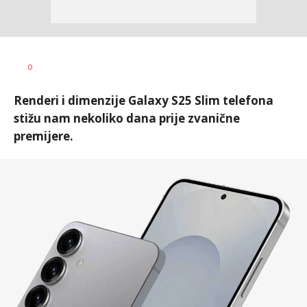
Ilija
AUTOR
0
Baošić
Renderi i dimenzije Galaxy S25 Slim telefona
stižu nam nekoliko dana prije zvanične
premijere.