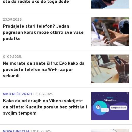
šta da radite ako do toga dođe
0
23.09.2025.
Prodajete stari telefon? Jedan
pogrešan korak može otkriti sve vaše
podatke
0
01.09.2025.
Ne morate da znate šifru: Evo kako da
povežete telefon na Wi-Fi za par
sekundi
0
NIKO NEĆE ZNATI
21.08.2025.
|
Kako da od drugih na Viberu sakrijete
da pišete: Kucajte poruke bez pritiska i
svojim tempom
0
NOVA FUNKCIJA
18.08.2025.
|