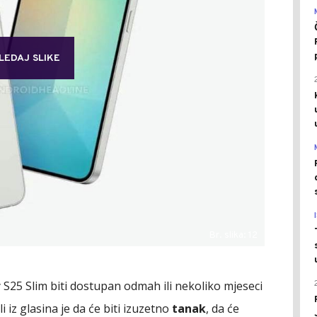
LEDAJ SLIKE
Br. slika: 12
xy S25 Slim biti dostupan odmah ili nekoliko mjeseci
iz glasina je da će biti izuzetno
tanak
, da će