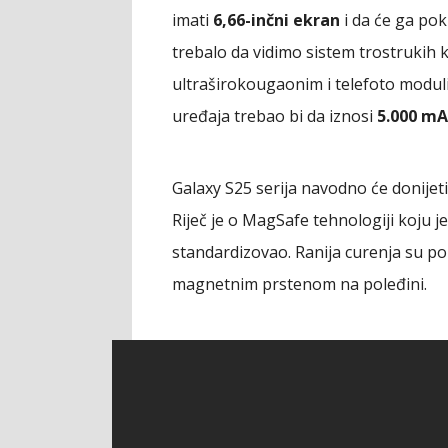
imati
6,66-inčni ekran
i da će ga po
trebalo da vidimo sistem trostrukih
ultraširokougaonim i telefoto modu
uređaja trebao bi da iznosi
5.000 m
Galaxy S25 serija navodno će donijeti
Riječ je o MagSafe tehnologiji koju 
standardizovao. Ranija curenja su p
magnetnim prstenom na poleđini.