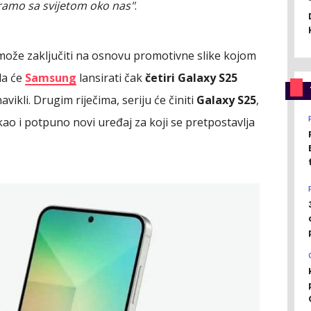
ramo sa svijetom oko nas"
.
 može zaključiti na osnovu promotivne slike kojom
da će
Samsung
lansirati čak
četiri Galaxy S25
avikli. Drugim riječima, seriju će činiti
Galaxy S25
,
 kao i potpuno novi uređaj za koji se pretpostavlja