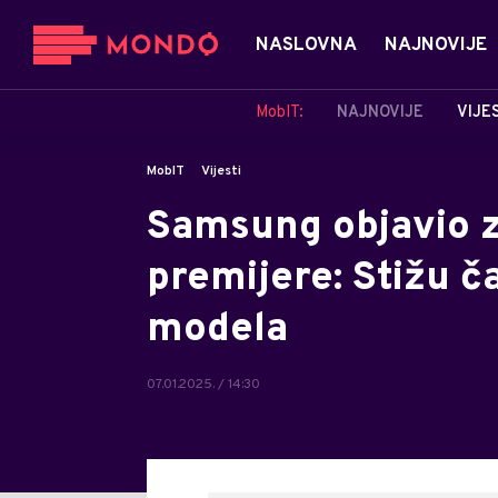
NASLOVNA
NAJNOVIJE
MobIT:
NAJNOVIJE
VIJE
MobIT
Vijesti
Samsung objavio 
premijere: Stižu č
modela
07.01.2025. / 14:30