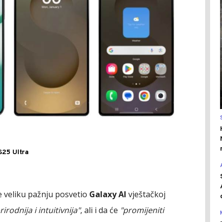
25 Ultra
e veliku pažnju posvetio
Galaxy AI
vještačkoj
rirodnija i intuitivnija"
, ali i da će
"promijeniti