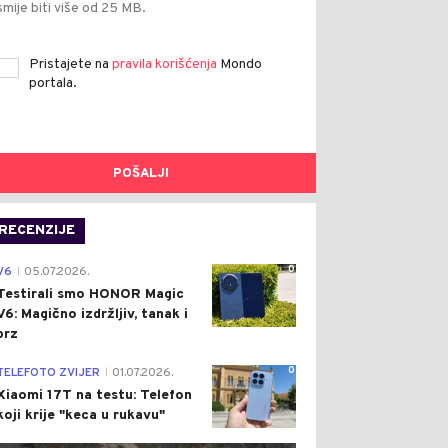
smije biti više od 25 MB.
Pristajete na
pravila korišćenja
Mondo
portala.
POŠALJI
RECENZIJE
0
V6
05.07.2026.
|
Testirali smo HONOR Magic
V6: Magično izdržljiv, tanak i
brz
0
TELEFOTO ZVIJER
01.07.2026.
|
Xiaomi 17T na testu: Telefon
koji krije "keca u rukavu"