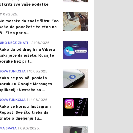
otkriti sve vaše podatke
0
01.09.2025.
Ne morate da znate šifru: Evo
kako da povežete telefon na
Wi-Fi za par s...
0
NIKO NEĆE ZNATI
21.08.2025.
|
Kako da od drugih na Viberu
sakrijete da pišete: Kucajte
poruke bez prit...
0
NOVA FUNKCIJA
18.08.2025.
|
Kako se povlači poslata
poruku u Google Messages
aplikaciji: Nestaće sa ...
0
NOVA FUNKCIJA
14.08.2025.
|
Kako se koristi Instagram
Repost: Sve što treba da
znate o dijeljenju tu...
0
IMA SPASA
09.07.2025.
|