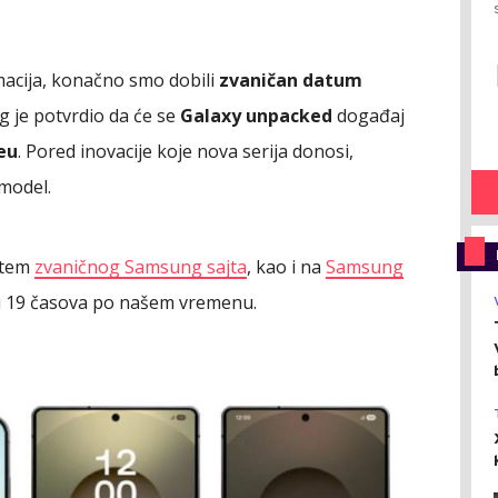
acija, konačno smo dobili
zvaničan datum
g je potvrdio da će se
Galaxy unpacked
događaj
eu
. Pored inovacije koje nova serija donosi,
model.
utem
zvaničnog Samsung sajta
, kao i na
Samsung
 u 19 časova po našem vremenu.