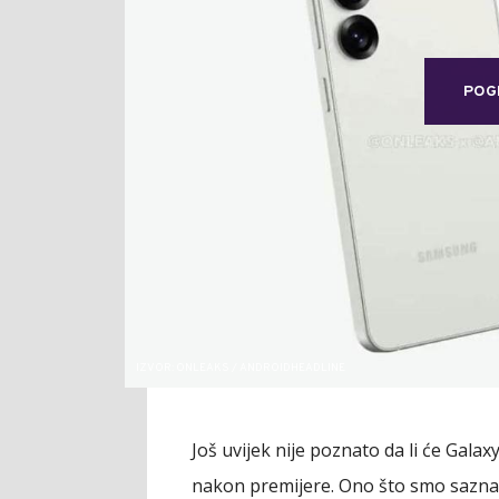
POG
IZVOR: ONLEAKS / ANDROIDHEADLINE
Još uvijek nije poznato da li će Gala
nakon premijere. Ono što smo saznali 