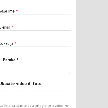
Vaše ime
*
E-mail
*
Lokacija
*
Ubacite video ili foto
Možete da ubacite do 3 fotografije ili videa. Ne