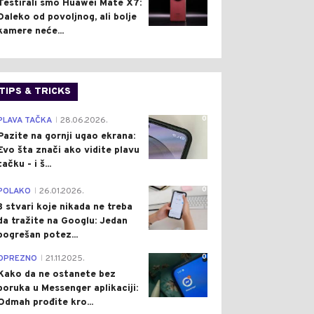
Testirali smo Huawei Mate X7:
Daleko od povoljnog, ali bolje
kamere neće...
TIPS & TRICKS
0
PLAVA TAČKA
28.06.2026.
|
Pazite na gornji ugao ekrana:
Evo šta znači ako vidite plavu
tačku - i š...
0
POLAKO
26.01.2026.
|
3 stvari koje nikada ne treba
da tražite na Googlu: Jedan
pogrešan potez...
0
OPREZNO
21.11.2025.
|
Kako da ne ostanete bez
poruka u Messenger aplikaciji:
Odmah prođite kro...