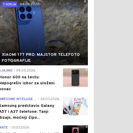
0
04.06.2026.
T SERIJA
XIAOMI 17T PRO: MAJSTOR TELEFOTO
FOTOGRAFIJE
0
SJAJNO
08.05.2026.
|
Honor 600 na testu:
Nepogrešiv izbor za uloženi
novac
0
AWESOME INTELLIGENCE
26.03.2026.
|
Samsung predstavio Galaxy
A57 i A37 telefone: Tanji
dizajn, moćniji čipo...
0
MATE
13.03.2026.
|