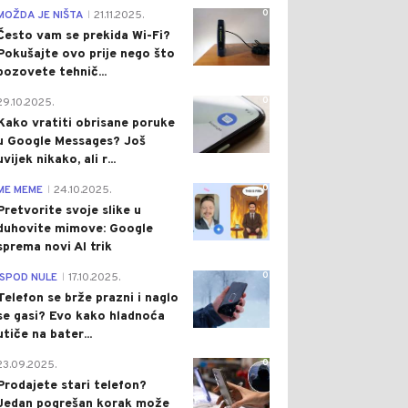
0
MOŽDA JE NIŠTA
21.11.2025.
|
Često vam se prekida Wi-Fi?
Pokušajte ovo prije nego što
pozovete tehnič...
0
29.10.2025.
Kako vratiti obrisane poruke
u Google Messages? Još
uvijek nikako, ali r...
0
ME MEME
24.10.2025.
|
Pretvorite svoje slike u
duhovite mimove: Google
sprema novi AI trik
0
ISPOD NULE
17.10.2025.
|
Telefon se brže prazni i naglo
se gasi? Evo kako hladnoća
utiče na bater...
0
23.09.2025.
Prodajete stari telefon?
Jedan pogrešan korak može