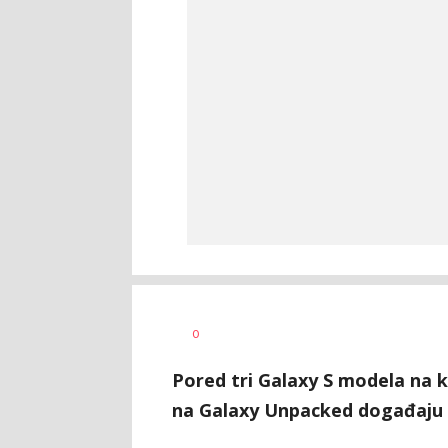
Vesna
AUTOR
0
Kerkez
Pored tri Galaxy S modela na k
na Galaxy Unpacked događaju pr