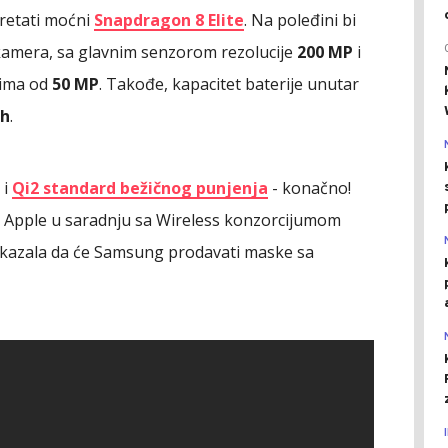
kretati moćni
Snapdragon 8 Elite
. Na poleđini bi
 kamera, sa glavnim senzorom rezolucije
200 MP
i
lima od
50 MP
. Takođe, kapacitet baterije unutar
Ah
.
 i
Qi2 standard bežičnog punjenja
- konačno!
je Apple u saradnju sa Wireless konzorcijumom
okazala da će Samsung prodavati maske sa