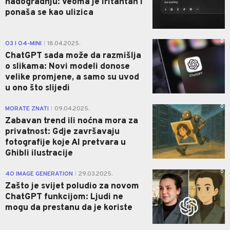
nadogradnju: Veoma je iritantan i
ponaša se kao ulizica
0
O3 I O4-MINI
18.04.2025.
|
ChatGPT sada može da razmišlja
o slikama: Novi modeli donose
velike promjene, a samo su uvod
u ono što slijedi
0
MORATE ZNATI
09.04.2025.
|
Zabavan trend ili noćna mora za
privatnost: Gdje završavaju
fotografije koje AI pretvara u
Ghibli ilustracije
0
4O IMAGE GENERATION
29.03.2025.
|
Zašto je svijet poludio za novom
ChatGPT funkcijom: Ljudi ne
mogu da prestanu da je koriste