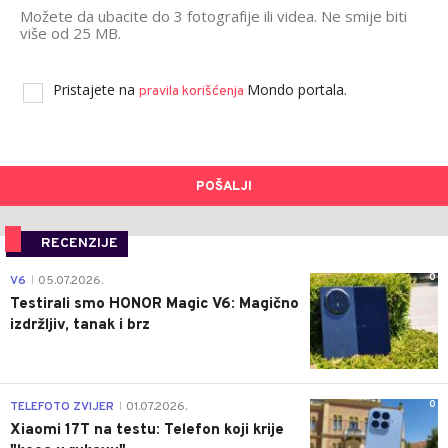
Možete da ubacite do 3 fotografije ili videa. Ne smije biti
više od 25 MB.
Pristajete na
Mondo portala.
pravila korišćenja
POŠALJI
RECENZIJE
0
V6
05.07.2026.
|
Testirali smo HONOR Magic V6: Magično
izdržljiv, tanak i brz
0
TELEFOTO ZVIJER
01.07.2026.
|
Xiaomi 17T na testu: Telefon koji krije