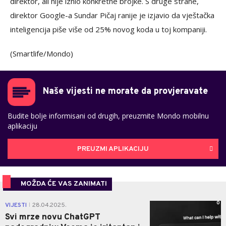
direktor, ali nije iznio konkretne brojke. S druge strane,
direktor Google-a Sundar Pičaj ranije je izjavio da vještačka
inteligencija piše više od 25% novog koda u toj kompaniji.
(Smartlife/Mondo)
Naše vijesti ne morate da provjeravate
Budite bolje informisani od drugih, preuzmite Mondo mobilnu
aplikaciju
PREUZMI APLIKACIJU
MOŽDA ĆE VAS ZANIMATI
0
VIJESTI
28.04.2025.
|
Svi mrze novu ChatGPT