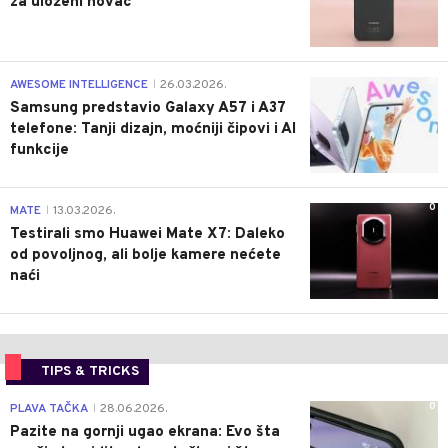
za uloženi novac
0
AWESOME INTELLIGENCE
26.03.2026.
|
Samsung predstavio Galaxy A57 i A37
telefone: Tanji dizajn, moćniji čipovi i AI
funkcije
0
MATE
13.03.2026.
|
Testirali smo Huawei Mate X7: Daleko
od povoljnog, ali bolje kamere nećete
naći
TIPS & TRICKS
0
PLAVA TAČKA
28.06.2026.
|
Pazite na gornji ugao ekrana: Evo šta