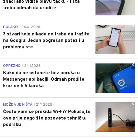
znači ako vidite plavu tačku - i šta
treba odmah da uradite
0
POLAKO
26.01.2026.
|
3 stvari koje nikada ne treba da tražite
na Googlu: Jedan pogrešan potez i u
problemu ste
0
OPREZNO
21.11.2025.
|
Kako da ne ostanete bez poruka u
Messenger aplikaciji: Odmah prođite
kroz ovih 5 koraka
0
MOŽDA JE NIŠTA
21.11.2025.
|
Često vam se prekida Wi-Fi? Pokušajte
ovo prije nego što pozovete tehničku
podršku