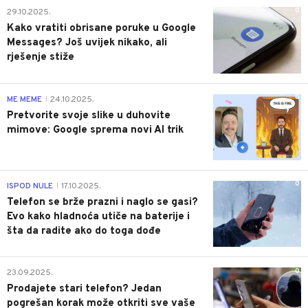
0
29.10.2025.
Kako vratiti obrisane poruke u Google
Messages? Još uvijek nikako, ali
rješenje stiže
0
ME MEME
24.10.2025.
|
Pretvorite svoje slike u duhovite
mimove: Google sprema novi AI trik
0
ISPOD NULE
17.10.2025.
|
Telefon se brže prazni i naglo se gasi?
Evo kako hladnoća utiče na baterije i
šta da radite ako do toga dođe
0
23.09.2025.
Prodajete stari telefon? Jedan
pogrešan korak može otkriti sve vaše