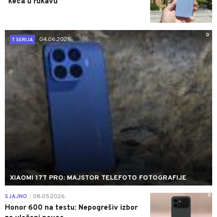
"keca u rukavu"
0
04.06.2026.
T SERIJA
XIAOMI 17T PRO: MAJSTOR TELEFOTO FOTOGRAFIJE
0
SJAJNO
08.05.2026.
|
Honor 600 na testu: Nepogrešiv izbor