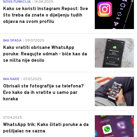
0
NOVA FUNKCIJA
14.08.2025.
|
Kako se koristi Instagram Repost: Sve
što treba da znate o dijeljenju tuđih
objava na svom profilu
0
IMA SPASA
09.07.2025.
|
Kako vratiti obrisane WhatsApp
poruke: Reagujte odmah - biće kao da
se ništa nije desilo
0
IMA NADE
07.07.2025.
|
Obrisali ste fotografije sa telefona?
Evo kako da ih vratite u samo par
koraka
0
27.04.2025.
WhatsApp trik: Kako čitati poruke a da
pošiljalac ne sazna