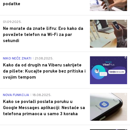
podatke
0
01.09.2025.
Ne morate da znate šifru: Evo kako da
povežete telefon na Wi-Fi za par
sekundi
0
NIKO NEĆE ZNATI
21.08.2025.
|
Kako da od drugih na Viberu sakrijete
da pišete: Kucajte poruke bez pritiska i
svojim tempom
0
NOVA FUNKCIJA
18.08.2025.
|
Kako se povlači poslata poruku u
Google Messages aplikaciji: Nestaće sa
telefona primaoca u samo 3 koraka