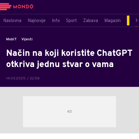
Naslovna
Najnovije
Info
Sport
Zabava
Magazin
M
MobIT
Vijesti
Način na koji koristite ChatGPT
otkriva jednu stvar o vama
14.05.2025. / 22:58