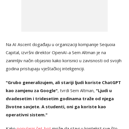
Na AI Ascent događaju u organizaciji kompanije Sequoia
Capital, izvršni direktor OpenAI-a Sem Altman je na
zanimljiv način objasnio kako korisnici u zavisnosti od svojih
godina pristupaju vještačkoj inteligenciji.
"Grubo generalizujem, ali stariji ljudi koriste ChatGPT
kao zamjenu za Google"
, tvrdi Sem Altman,
"Ljudi u
dvadesetim i tridesetim godinama traže od njega
životne savjete. A studenti, oni ga koriste kao
operativni sistem."
Kako
popularni čet-bot
može da stavi u kontekst sve što