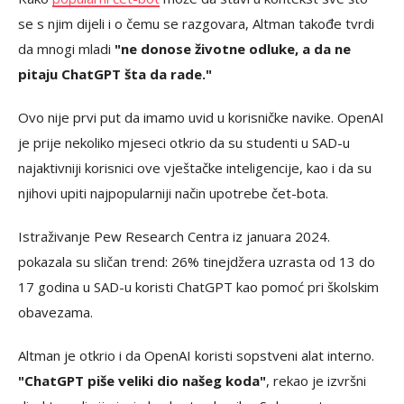
se s njim dijeli i o čemu se razgovara, Altman takođe tvrdi
da mnogi mladi
"ne donose životne odluke, a da ne
pitaju ChatGPT šta da rade."
Ovo nije prvi put da imamo uvid u korisničke navike. OpenAI
je prije nekoliko mjeseci otkrio da su studenti u SAD-u
najaktivniji korisnici ove vještačke inteligencije, kao i da su
njihovi upiti najpopularniji način upotrebe čet-bota.
Istraživanje Pew Research Centra iz januara 2024.
pokazala su sličan trend: 26% tinejdžera uzrasta od 13 do
17 godina u SAD-u koristi ChatGPT kao pomoć pri školskim
obavezama.
Altman je otkrio i da OpenAI koristi sopstveni alat interno.
"ChatGPT piše veliki dio našeg koda"
, rekao je izvršni