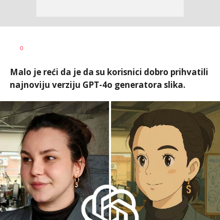
Vesna
AUTOR
0
Kerkez
Malo je reći da je da su korisnici dobro prihvatili
najnoviju verziju GPT-4o generatora slika.