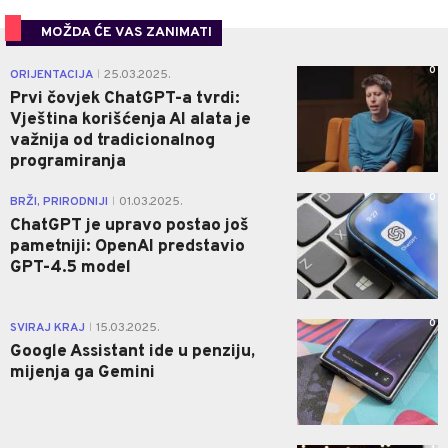
MOŽDA ĆE VAS ZANIMATI
0
ORIJENTACIJA
25.03.2025.
|
Prvi čovjek ChatGPT-a tvrdi:
Vještina korišćenja AI alata je
važnija od tradicionalnog
programiranja
0
BRŽI, PRIRODNIJI
01.03.2025.
|
ChatGPT je upravo postao još
pametniji: OpenAI predstavio
GPT-4.5 model
0
SVIRAJ KRAJ
15.03.2025.
|
Google Assistant ide u penziju,
mijenja ga Gemini