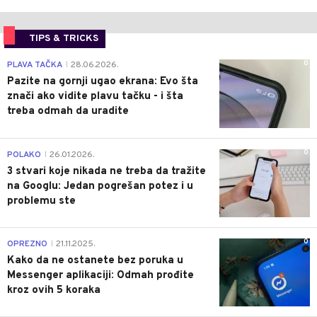
TIPS & TRICKS
0
PLAVA TAČKA
28.06.2026.
|
Pazite na gornji ugao ekrana: Evo šta
znači ako vidite plavu tačku - i šta
treba odmah da uradite
0
POLAKO
26.01.2026.
|
3 stvari koje nikada ne treba da tražite
na Googlu: Jedan pogrešan potez i u
problemu ste
0
OPREZNO
21.11.2025.
|
Kako da ne ostanete bez poruka u
Messenger aplikaciji: Odmah prođite
kroz ovih 5 koraka