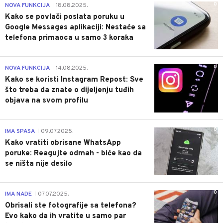
0
NOVA FUNKCIJA
18.08.2025.
|
Kako se povlači poslata poruku u
Google Messages aplikaciji: Nestaće sa
telefona primaoca u samo 3 koraka
0
NOVA FUNKCIJA
14.08.2025.
|
Kako se koristi Instagram Repost: Sve
što treba da znate o dijeljenju tuđih
objava na svom profilu
0
IMA SPASA
09.07.2025.
|
Kako vratiti obrisane WhatsApp
poruke: Reagujte odmah - biće kao da
se ništa nije desilo
0
IMA NADE
07.07.2025.
|
Obrisali ste fotografije sa telefona?
Evo kako da ih vratite u samo par