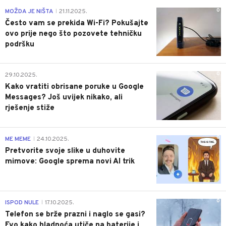
0
MOŽDA JE NIŠTA
21.11.2025.
|
Često vam se prekida Wi-Fi? Pokušajte
ovo prije nego što pozovete tehničku
podršku
0
29.10.2025.
Kako vratiti obrisane poruke u Google
Messages? Još uvijek nikako, ali
rješenje stiže
0
ME MEME
24.10.2025.
|
Pretvorite svoje slike u duhovite
mimove: Google sprema novi AI trik
0
ISPOD NULE
17.10.2025.
|
Telefon se brže prazni i naglo se gasi?
Evo kako hladnoća utiče na baterije i