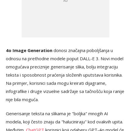
4o Image Generation
donosi značajna poboljšanja u
odnosu na prethodne modele poput DALL-E 3. Novi model
omogućava preciznije generisanje slika, bolju integraciju
teksta i sposobnost praćenja složenih uputstava korisnika.
Na primjer, korisnici sada mogu kreirati dijagrame,
infografike i druge vizuelne sadržaje sa tačnošću koja ranije
nije bila moguća.
Generisanje teksta na slikama je "boljka" mnogih AI
modela, koji često znaju da "haluciniraju" kod ovakvih upita.
Međutim,
ChatGPT
korisnici koji odaberu GPT-4o model će