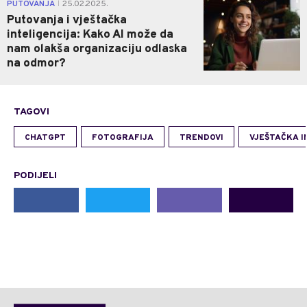
1
PUTOVANJA
25.02.2025.
|
Putovanja i vještačka
inteligencija: Kako AI može da
nam olakša organizaciju odlaska
na odmor?
TAGOVI
CHATGPT
FOTOGRAFIJA
TRENDOVI
VJEŠTAČKA I
PODIJELI