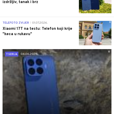
izdržljiv, tanak i brz
0
TELEFOTO ZVIJER
01.07.2026.
|
Xiaomi 17T na testu: Telefon koji krije
"keca u rukavu"
0
04.06.2026.
T SERIJA