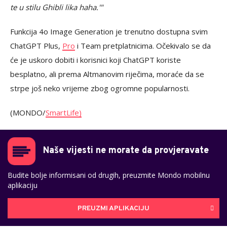
te u stilu Ghibli lika haha.'"
Funkcija 4o Image Generation je trenutno dostupna svim
ChatGPT Plus,
Pro
i Team pretplatnicima. Očekivalo se da
će je uskoro dobiti i korisnici koji ChatGPT koriste
besplatno, ali prema Altmanovim riječima, moraće da se
strpe još neko vrijeme zbog ogromne popularnosti.
(MONDO/
SmartLife)
Naše vijesti ne morate da provjeravate
Budite bolje informisani od drugih, preuzmite Mondo mobilnu
aplikaciju
PREUZMI APLIKACIJU