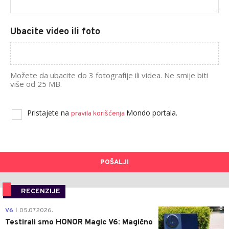
Ubacite video ili foto
Možete da ubacite do 3 fotografije ili videa. Ne smije biti
više od 25 MB.
Pristajete na
Mondo portala.
pravila korišćenja
POŠALJI
RECENZIJE
0
V6
05.07.2026.
|
Testirali smo HONOR Magic V6: Magično