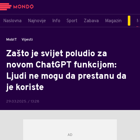
Naslovna
Najnovije
Info
Sport
Zabava
Magazin
M
MobIT
Vijesti
Zašto je svijet poludio za
novom ChatGPT funkcijom:
Ljudi ne mogu da prestanu da
je koriste
29.03.2025. / 13:28