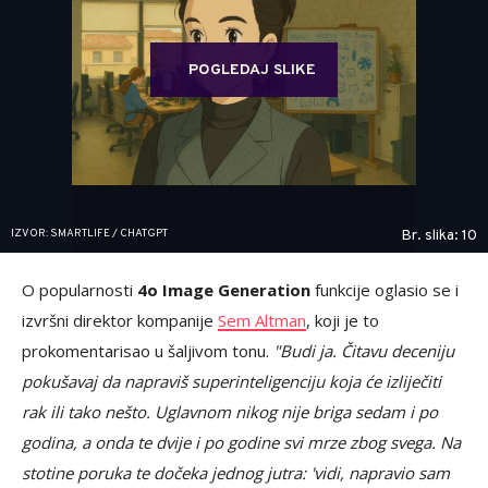
POGLEDAJ SLIKE
IZVOR: SMARTLIFE / CHATGPT
Br. slika: 10
O popularnosti
4o Image Generation
funkcije oglasio se i
izvršni direktor kompanije
Sem Altman
, koji je to
prokomentarisao u šaljivom tonu.
"Budi ja. Čitavu deceniju
pokušavaj da napraviš superinteligenciju koja će izliječiti
rak ili tako nešto. Uglavnom nikog nije briga sedam i po
godina, a onda te dvije i po godine svi mrze zbog svega. Na
stotine poruka te dočeka jednog jutra: 'vidi, napravio sam