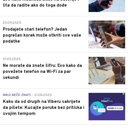
šta da radite ako do toga dođe
0
23.09.2025.
Prodajete stari telefon? Jedan
pogrešan korak može otkriti sve vaše
podatke
0
01.09.2025.
Ne morate da znate šifru: Evo kako da
povežete telefon na Wi-Fi za par
sekundi
0
NIKO NEĆE ZNATI
21.08.2025.
|
Kako da od drugih na Viberu sakrijete
da pišete: Kucajte poruke bez pritiska i
svojim tempom