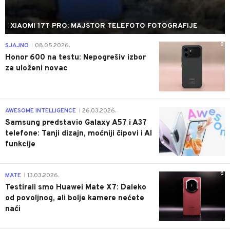
XIAOMI 17T PRO: MAJSTOR TELEFOTO FOTOGRAFIJE
0
SJAJNO
08.05.2026.
|
Honor 600 na testu: Nepogrešiv izbor
za uloženi novac
0
AWESOME INTELLIGENCE
26.03.2026.
|
Samsung predstavio Galaxy A57 i A37
telefone: Tanji dizajn, moćniji čipovi i AI
funkcije
0
MATE
13.03.2026.
|
Testirali smo Huawei Mate X7: Daleko
od povoljnog, ali bolje kamere nećete
naći