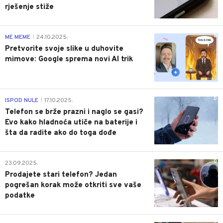
rješenje stiže
0
ME MEME
24.10.2025.
|
Pretvorite svoje slike u duhovite
mimove: Google sprema novi AI trik
0
ISPOD NULE
17.10.2025.
|
Telefon se brže prazni i naglo se gasi?
Evo kako hladnoća utiče na baterije i
šta da radite ako do toga dođe
0
23.09.2025.
Prodajete stari telefon? Jedan
pogrešan korak može otkriti sve vaše
podatke