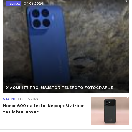
0
04.06.2026.
T SERIJA
XIAOMI 17T PRO: MAJSTOR TELEFOTO FOTOGRAFIJE
0
SJAJNO
08.05.2026.
|
Honor 600 na testu: Nepogrešiv izbor
za uloženi novac