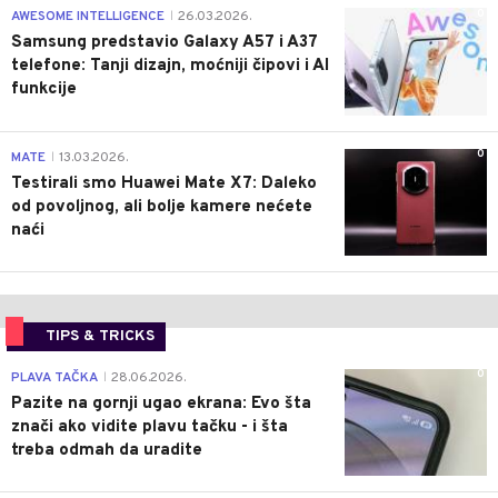
0
AWESOME INTELLIGENCE
26.03.2026.
|
Samsung predstavio Galaxy A57 i A37
telefone: Tanji dizajn, moćniji čipovi i AI
funkcije
0
MATE
13.03.2026.
|
Testirali smo Huawei Mate X7: Daleko
od povoljnog, ali bolje kamere nećete
naći
TIPS & TRICKS
0
PLAVA TAČKA
28.06.2026.
|
Pazite na gornji ugao ekrana: Evo šta
znači ako vidite plavu tačku - i šta
treba odmah da uradite