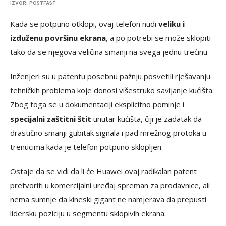
IZVOR: POSTFAST
Kada se potpuno otklopi, ovaj telefon nudi
veliku i
izduženu površinu ekrana
, a po potrebi se može sklopiti
tako da se njegova veličina smanji na svega jednu trećinu.
Inženjeri su u patentu posebnu pažnju posvetili rješavanju
tehničkih problema koje donosi višestruko savijanje kućišta.
Zbog toga se u dokumentaciji eksplicitno pominje i
specijalni zaštitni štit
unutar kućišta, čiji je zadatak da
drastično smanji gubitak signala i pad mrežnog protoka u
trenucima kada je telefon potpuno sklopljen.
Ostaje da se vidi da li će Huawei ovaj radikalan patent
pretvoriti u komercijalni uređaj spreman za prodavnice, ali
nema sumnje da kineski gigant ne namjerava da prepusti
lidersku poziciju u segmentu sklopivih ekrana.