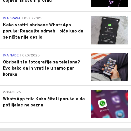
objava na svom profilu
0
IMA SPASA
09.07.2025.
|
Kako vratiti obrisane WhatsApp
poruke: Reagujte odmah - biće kao da
se ništa nije desilo
0
IMA NADE
07.07.2025.
|
Obrisali ste fotografije sa telefona?
Evo kako da ih vratite u samo par
koraka
0
27.04.2025.
WhatsApp trik: Kako čitati poruke a da
pošiljalac ne sazna