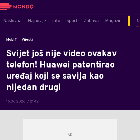
Naslovna
Najnovije
Info
Sport
Zabava
Magazin
M
MobIT
Vijesti
Svijet još nije video ovakav
telefon! Huawei patentirao
uređaj koji se savija kao
nijedan drugi
16.06.2026. / 21:42