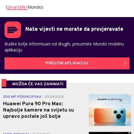
(
Smartlife/
Mondo)
Naše vijesti ne morate da provjeravate
Budite bolje informisani od drugih, preuzmite Mondo mobilnu
aplikaciju
PREUZMI APLIKACIJU
MOŽDA ĆE VAS ZANIMATI
0
200 MP PERISKOPSKA
20.04.2026.
|
Huawei Pura 90 Pro Max:
Najbolje kamere na svijetu su
upravo postale još bolje
0