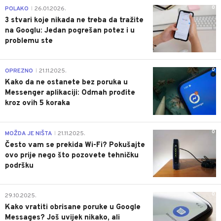
0
POLAKO
26.01.2026.
|
3 stvari koje nikada ne treba da tražite
na Googlu: Jedan pogrešan potez i u
problemu ste
0
OPREZNO
21.11.2025.
|
Kako da ne ostanete bez poruka u
Messenger aplikaciji: Odmah prođite
kroz ovih 5 koraka
0
MOŽDA JE NIŠTA
21.11.2025.
|
Često vam se prekida Wi-Fi? Pokušajte
ovo prije nego što pozovete tehničku
podršku
0
29.10.2025.
Kako vratiti obrisane poruke u Google
Messages? Još uvijek nikako, ali