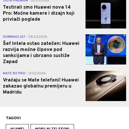
100% PREMIUM
22.03.2026.
|
Testirali smo Huawei nova 14
Pro: Moćne kamere i dizajn koji
privlači poglede
0
DOMINACIJA?
08.03.2026.
|
Šef Intela ostao zatečen: Huawei
razvija moćne čipove pod
sankcijama i ubrzano sustiže
Zapad
0
MATE 80 PRO
12.02.2026.
|
Vraćaju se Mate telefoni! Huawei
zakazao globalnu premijeru u
Madridu
TAGOVI