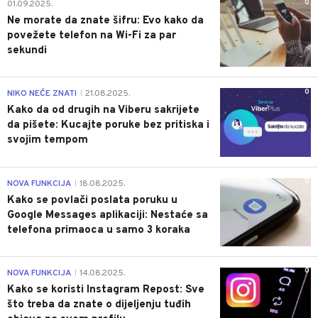
0
01.09.2025.
Ne morate da znate šifru: Evo kako da
povežete telefon na Wi-Fi za par
sekundi
0
NIKO NEĆE ZNATI
21.08.2025.
|
Kako da od drugih na Viberu sakrijete
da pišete: Kucajte poruke bez pritiska i
svojim tempom
0
NOVA FUNKCIJA
18.08.2025.
|
Kako se povlači poslata poruku u
Google Messages aplikaciji: Nestaće sa
telefona primaoca u samo 3 koraka
0
NOVA FUNKCIJA
14.08.2025.
|
Kako se koristi Instagram Repost: Sve
što treba da znate o dijeljenju tuđih