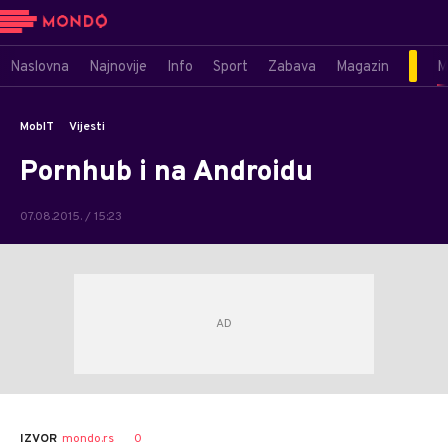
Naslovna
Najnovije
Info
Sport
Zabava
Magazin
M
MobIT
Vijesti
Pornhub i na Androidu
07.08.2015. / 15:23
0
IZVOR
mondo.rs