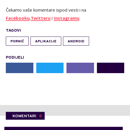
Čekamo vaše komentare ispod vesti i na
Facebooku
,
Twitteru
i
Instagramu
.
TAGOVI
PORNIĆ
APLIKACIJE
ANDROID
PODIJELI
KOMENTARI
0