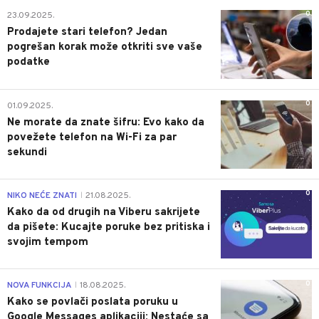
0
23.09.2025.
Prodajete stari telefon? Jedan
pogrešan korak može otkriti sve vaše
podatke
0
01.09.2025.
Ne morate da znate šifru: Evo kako da
povežete telefon na Wi-Fi za par
sekundi
0
NIKO NEĆE ZNATI
21.08.2025.
|
Kako da od drugih na Viberu sakrijete
da pišete: Kucajte poruke bez pritiska i
svojim tempom
0
NOVA FUNKCIJA
18.08.2025.
|
Kako se povlači poslata poruku u
Google Messages aplikaciji: Nestaće sa