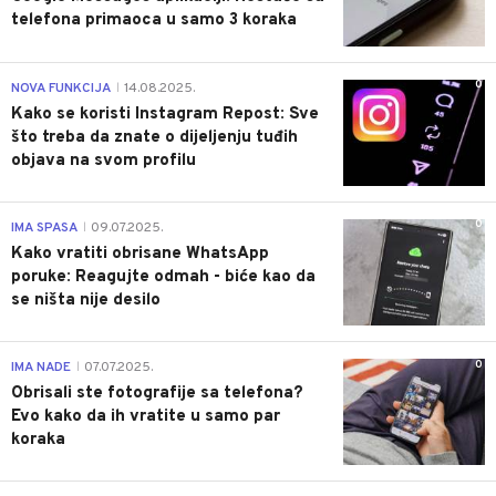
telefona primaoca u samo 3 koraka
0
NOVA FUNKCIJA
14.08.2025.
|
Kako se koristi Instagram Repost: Sve
što treba da znate o dijeljenju tuđih
objava na svom profilu
0
IMA SPASA
09.07.2025.
|
Kako vratiti obrisane WhatsApp
poruke: Reagujte odmah - biće kao da
se ništa nije desilo
0
IMA NADE
07.07.2025.
|
Obrisali ste fotografije sa telefona?
Evo kako da ih vratite u samo par
koraka