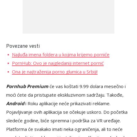
Povezane vesti
Najluđa imena foldera u kojima krijemo porniće
PornHub: Ovo je najgledaniji internet pornić
Ona je najtraženija porno glumica u Srbiji!
Pornhub Premium
će vas koštati 9.99 dolara mesečno i
moći ćete da pristupate ekskluzivnom sadržaju. Takođe,
Android
i Roku aplikacije neće prikazivati reklame.
Pojavljivanje ovih aplikacija se očekuje uskoro. Do početka
sledeće godine, biće spremna i podrška za VR uređaje.
Platforma će svakako imati neka ograničenja, ali to neće