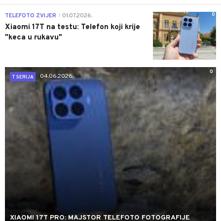
0
TELEFOTO ZVIJER
01.07.2026.
|
Xiaomi 17T na testu: Telefon koji krije
"keca u rukavu"
0
04.06.2026.
T SERIJA
XIAOMI 17T PRO: MAJSTOR TELEFOTO FOTOGRAFIJE