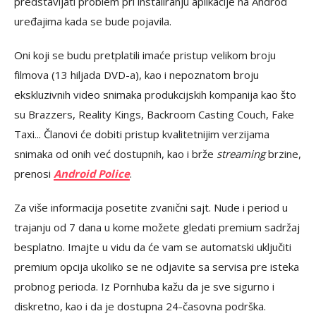
predstavljati problem pri instaliranju aplikacije na Androd
uređajima kada se bude pojavila.
Oni koji se budu pretplatili imaće pristup velikom broju
filmova (13 hiljada DVD-a), kao i nepoznatom broju
ekskluzivnih video snimaka produkcijskih kompanija kao što
su Brazzers, Reality Kings, Backroom Casting Couch, Fake
Taxi... Članovi će dobiti pristup kvalitetnijim verzijama
snimaka od onih već dostupnih, kao i brže
streaming
brzine,
prenosi
Android Police
.
Za više informacija posetite zvanični sajt. Nude i period u
trajanju od 7 dana u kome možete gledati premium sadržaj
besplatno. Imajte u vidu da će vam se automatski uključiti
premium opcija ukoliko se ne odjavite sa servisa pre isteka
probnog perioda. Iz Pornhuba kažu da je sve sigurno i
diskretno, kao i da je dostupna 24-časovna podrška.