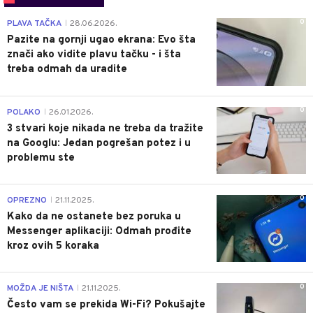
0
PLAVA TAČKA
28.06.2026.
|
Pazite na gornji ugao ekrana: Evo šta
znači ako vidite plavu tačku - i šta
treba odmah da uradite
0
POLAKO
26.01.2026.
|
3 stvari koje nikada ne treba da tražite
na Googlu: Jedan pogrešan potez i u
problemu ste
0
OPREZNO
21.11.2025.
|
Kako da ne ostanete bez poruka u
Messenger aplikaciji: Odmah prođite
kroz ovih 5 koraka
0
MOŽDA JE NIŠTA
21.11.2025.
|
Često vam se prekida Wi-Fi? Pokušajte