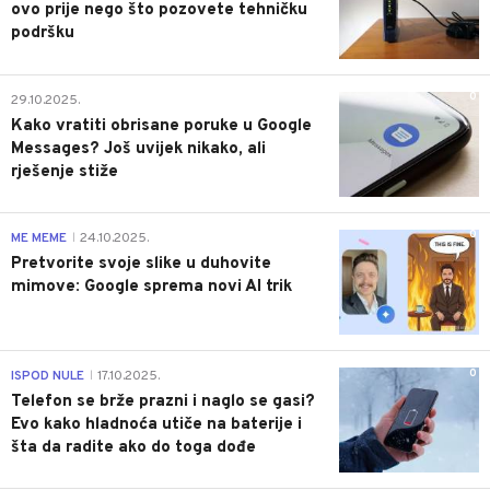
ovo prije nego što pozovete tehničku
podršku
0
29.10.2025.
Kako vratiti obrisane poruke u Google
Messages? Još uvijek nikako, ali
rješenje stiže
0
ME MEME
24.10.2025.
|
Pretvorite svoje slike u duhovite
mimove: Google sprema novi AI trik
0
ISPOD NULE
17.10.2025.
|
Telefon se brže prazni i naglo se gasi?
Evo kako hladnoća utiče na baterije i
šta da radite ako do toga dođe