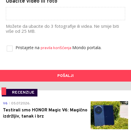
Ubacite video ili foto
Možete da ubacite do 3 fotografije ili videa. Ne smije biti
više od 25 MB.
Pristajete na
Mondo portala.
pravila korišćenja
POŠALJI
RECENZIJE
0
V6
05.07.2026.
|
Testirali smo HONOR Magic V6: Magično
izdržljiv, tanak i brz