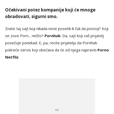
Očekivani potez kompanije koji će mnoge
obradovati, sigurni smo.
Znate taj sajt koji nikada niste posetili ili čuli da postoji? Koji
se zove Porn... nešto?
Pornhub
. Da, sajt koji vaš prijatelj
posećuje ponekad. E, pa, recite prijatelju da Pornhub
pokreće servis koji obećava da će od njega napraviti
Porno
Netflix
.