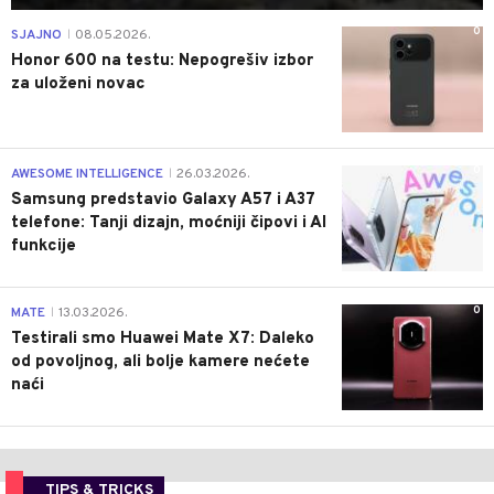
0
SJAJNO
08.05.2026.
|
Honor 600 na testu: Nepogrešiv izbor
za uloženi novac
0
AWESOME INTELLIGENCE
26.03.2026.
|
Samsung predstavio Galaxy A57 i A37
telefone: Tanji dizajn, moćniji čipovi i AI
funkcije
0
MATE
13.03.2026.
|
Testirali smo Huawei Mate X7: Daleko
od povoljnog, ali bolje kamere nećete
naći
TIPS & TRICKS