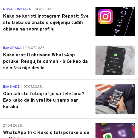
0
NOVA FUNKCIJA
14.08.2025.
|
Kako se koristi Instagram Repost: Sve
što treba da znate o dijeljenju tuđih
objava na svom profilu
0
IMA SPASA
09.07.2025.
|
Kako vratiti obrisane WhatsApp
poruke: Reagujte odmah - biće kao da
se ništa nije desilo
0
IMA NADE
07.07.2025.
|
Obrisali ste fotografije sa telefona?
Evo kako da ih vratite u samo par
koraka
0
27.04.2025.
WhatsApp trik: Kako čitati poruke a da