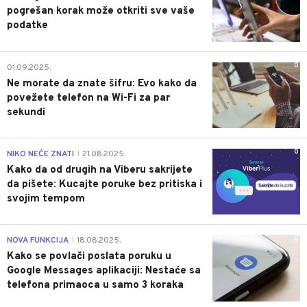
pogrešan korak može otkriti sve vaše
podatke
0
01.09.2025.
Ne morate da znate šifru: Evo kako da
povežete telefon na Wi-Fi za par
sekundi
0
NIKO NEĆE ZNATI
21.08.2025.
|
Kako da od drugih na Viberu sakrijete
da pišete: Kucajte poruke bez pritiska i
svojim tempom
0
NOVA FUNKCIJA
18.08.2025.
|
Kako se povlači poslata poruku u
Google Messages aplikaciji: Nestaće sa
telefona primaoca u samo 3 koraka