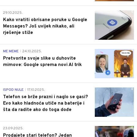
0
29.10.2025.
Kako vratiti obrisane poruke u Google
Messages? Još uvijek nikako, ali
rješenje stiže
0
ME MEME
24.10.2025.
|
Pretvorite svoje slike u duhovite
mimove: Google sprema novi AI trik
0
ISPOD NULE
17.10.2025.
|
Telefon se brže prazni i naglo se gasi?
Evo kako hladnoća utiče na baterije i
šta da radite ako do toga dođe
0
23.09.2025.
Prodajete stari telefon? Jedan