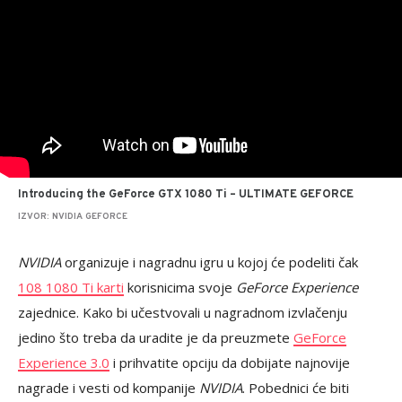
Introducing the GeForce GTX 1080 Ti – ULTIMATE GEFORCE
IZVOR: NVIDIA GEFORCE
NVIDIA
organizuje i nagradnu igru u kojoj će podeliti čak
108 1080 Ti karti
korisnicima svoje
GeForce Experience
zajednice. Kako bi učestvovali u nagradnom izvlačenju
jedino što treba da uradite je da preuzmete
GeForce
Experience 3.0
i prihvatite opciju da dobijate najnovije
nagrade i vesti od kompanije
NVIDIA
. Pobednici će biti