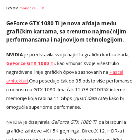
0
IZVOR
mondo.rs
GeForce GTX 1080 Ti je nova aždaja među
grafičkim kartama, sa trenutno najmoćnijim
performansama i najnovijom tehnologijom.
NVIDIA
je predstavila svoju najbržu grafičku karticu ikada,
GeForce GTX 1080 Ti
, kao vrhunac svoje višestruko
nagrađivane linije grafičkih čipova zasnovanih na
Pascal
arhitekturi
.Ona poseduje čak do 35 odsto više perfomanse
u odnosu na GTX 1080. Ima čak 11 GB GDDR5X interne
memorije koja radi na 11 Gbps (
quad data rate
) kako bi
omogućila superiorne perfomanse.
NVIDIA je dizajnirala
GeForce GTX 1080 Ti
da bi ispunila
grafičke zahteve 4K i 5K gejminga, DirectX 12, HDR-a i
virtuelne realnosti. Ima i podršku za napredne grafičke