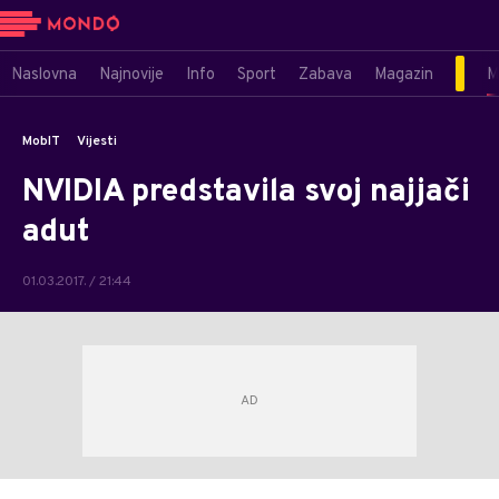
Naslovna
Najnovije
Info
Sport
Zabava
Magazin
M
MobIT
Vijesti
NVIDIA predstavila svoj najjači
adut
01.03.2017. / 21:44