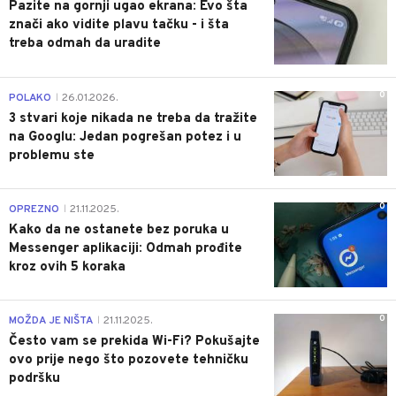
Pazite na gornji ugao ekrana: Evo šta
znači ako vidite plavu tačku - i šta
treba odmah da uradite
0
POLAKO
26.01.2026.
|
3 stvari koje nikada ne treba da tražite
na Googlu: Jedan pogrešan potez i u
problemu ste
0
OPREZNO
21.11.2025.
|
Kako da ne ostanete bez poruka u
Messenger aplikaciji: Odmah prođite
kroz ovih 5 koraka
0
MOŽDA JE NIŠTA
21.11.2025.
|
Često vam se prekida Wi-Fi? Pokušajte
ovo prije nego što pozovete tehničku
podršku