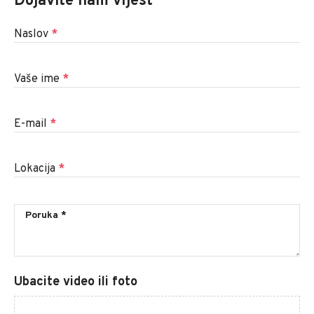
Dojavite nam vijest
Naslov
*
Vaše ime
*
E-mail
*
Lokacija
*
Ubacite video ili foto