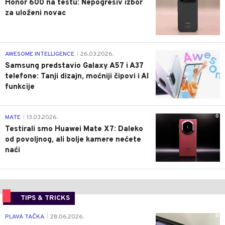
Honor 600 na testu: Nepogrešiv izbor
za uloženi novac
0
AWESOME INTELLIGENCE
26.03.2026.
|
Samsung predstavio Galaxy A57 i A37
telefone: Tanji dizajn, moćniji čipovi i AI
funkcije
0
MATE
13.03.2026.
|
Testirali smo Huawei Mate X7: Daleko
od povoljnog, ali bolje kamere nećete
naći
TIPS & TRICKS
0
PLAVA TAČKA
28.06.2026.
|