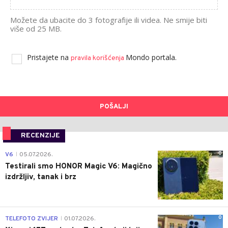
Možete da ubacite do 3 fotografije ili videa. Ne smije biti
više od 25 MB.
Pristajete na
Mondo portala.
pravila korišćenja
POŠALJI
RECENZIJE
0
V6
05.07.2026.
|
Testirali smo HONOR Magic V6: Magično
izdržljiv, tanak i brz
0
TELEFOTO ZVIJER
01.07.2026.
|