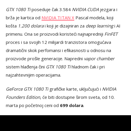
GTX 1080 Ti
poseduje čak 3.584
NVIDIA CUDA
jezgara i
brža je kartica od
NVIDIA TITAN X
Pascal modela, koji
košta
1.200 dolara
i koji je dizajniran za
deep learning
i AI
primenu. Ona se proizvodi koristeći najnapredniji
FinFET
proces i sa svojih 12 milijardi tranzistora omogućava
dramatični skok perfomansi i efikasnosti u odnosu na
proizvode prošle generacije. Napredni
vapor chamber
sistem hlađenja čini
GTX 1080 Ti
hladnom čak i pri
najzahtevnijim operacijama.
GeForce GTX 1080 Ti
grafičke karte, uključujući i
NVIDIA
Founders Edition
, će biti dostupne širom sveta, od 10.
marta po početnoj ceni od
699 dolara
.