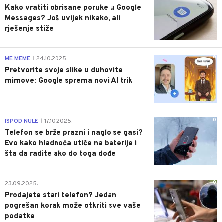
Kako vratiti obrisane poruke u Google
Messages? Još uvijek nikako, ali
rješenje stiže
0
ME MEME
24.10.2025.
|
Pretvorite svoje slike u duhovite
mimove: Google sprema novi AI trik
0
ISPOD NULE
17.10.2025.
|
Telefon se brže prazni i naglo se gasi?
Evo kako hladnoća utiče na baterije i
šta da radite ako do toga dođe
0
23.09.2025.
Prodajete stari telefon? Jedan
pogrešan korak može otkriti sve vaše
podatke