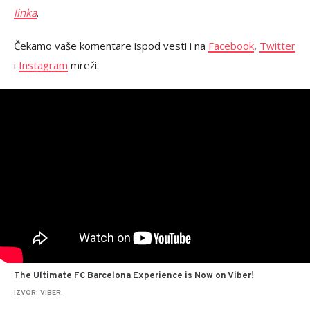
linka
.
Čekamo vaše komentare ispod vesti i na
Facebook
,
Twitter
i
Instagram
mreži.
The Ultimate FC Barcelona Experience is Now on Viber!
IZVOR: VIBER.