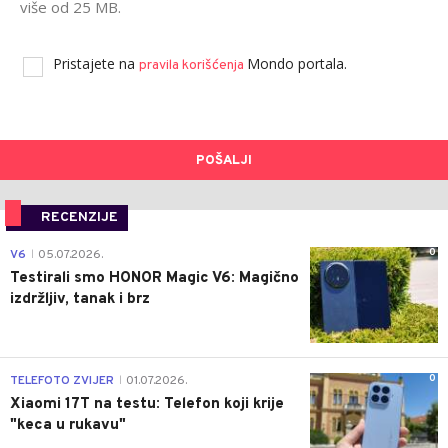
više od 25 MB.
Pristajete na
Mondo portala.
pravila korišćenja
POŠALJI
RECENZIJE
0
V6
05.07.2026.
|
Testirali smo HONOR Magic V6: Magično
izdržljiv, tanak i brz
0
TELEFOTO ZVIJER
01.07.2026.
|
Xiaomi 17T na testu: Telefon koji krije
"keca u rukavu"