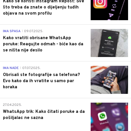
Kako se koristi Instagram Repost: Sve
što treba da znate o dijeljenju tuđih
objava na svom profilu
0
IMA SPASA
09.07.2025.
|
Kako vratiti obrisane WhatsApp
poruke: Reagujte odmah - biće kao da
se ništa nije desilo
0
IMA NADE
07.07.2025.
|
Obrisali ste fotografije sa telefona?
Evo kako da ih vratite u samo par
koraka
0
27.04.2025.
WhatsApp trik: Kako čitati poruke a da
pošiljalac ne sazna