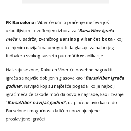
FK Barselona
i Viber će učiniti praćenje mečeva još
uzbudljivijim - uvođenjem izbora za “
BarsaViber igrača
” u sadržaj zvaničnog
Barsinog Viber čet bota
- koji
meča
će njenim navijačima omogućiti da glasaju za najboljeg
fudbalera svakog susreta putem
Viber
aplikacije.
Na kraju sezone, Rakuten Viber će posebno nagraditi
igrača sa najviše dobijenih glasova kao “
BarsaViber igrača
godine
”. Navijači koji su najčešće pogađali ko je najbolji
igrač meča će takođe moći da osvoje nagrade, kao i zvanje
“
BarsaViber navijač godine
”, uz plaćene avio karte do
Barselone i mogućnost da lično upoznaju njene
proslavljene igrače!