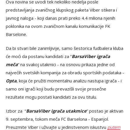
Ova novina se uvodi tek nekoliko nedelja posle
predstavljanja zvaničnog klupskog paketa Viber stikera i
javnog naloga - koji danas prati preko 4.4 miliona njenih
poklonika na ovom zvaničnom kanalu komunikacije FK
Barselone.
Da bi stvari bile zanimljivije, samo šestorica fudbalera kluba
će moći da postanu kandidati za “
BarsaViber igrača
meča
” na svakoj utakmici - na osnovu prikaza jedne od
najvećih svetskih kompanija za obradu sportskih podataka -
Opta
, koja će pružiti momentalnu analizu nastupa igrača - i
samo oni igrači koji budu prevazišli svoje prosečne
rezultate mogu postati kandidati za ovu titulu.
Izbor za “
BarsaViber igrača utakmice
” postao je aktivan
9. septembra, tokom meča FC Barselona - Espanjol.
Preuzmite Viber i uživajte u jedinstvenom iskustvu
putem