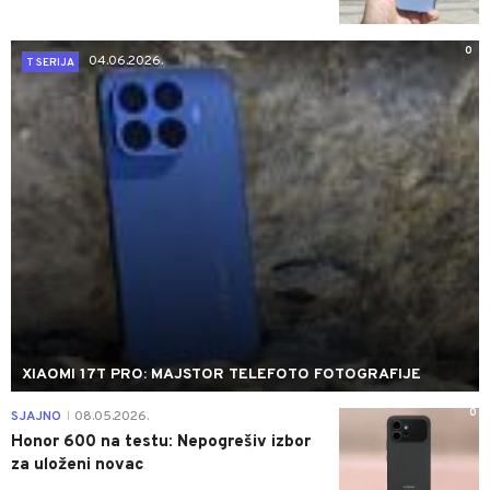
0
04.06.2026.
T SERIJA
XIAOMI 17T PRO: MAJSTOR TELEFOTO FOTOGRAFIJE
0
SJAJNO
08.05.2026.
|
Honor 600 na testu: Nepogrešiv izbor
za uloženi novac