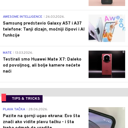
0
AWESOME INTELLIGENCE
26.03.2026.
|
Samsung predstavio Galaxy A57 i A37
telefone: Tanji dizajn, moćniji čipovi i AI
funkcije
0
MATE
13.03.2026.
|
Testirali smo Huawei Mate X7: Daleko
od povoljnog, ali bolje kamere nećete
naći
TIPS & TRICKS
0
PLAVA TAČKA
28.06.2026.
|
Pazite na gornji ugao ekrana: Evo šta
znači ako vidite plavu tačku - i šta