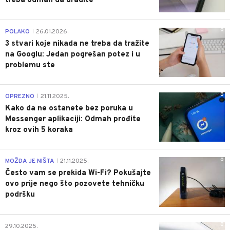
treba odmah da uradite
0
POLAKO
26.01.2026.
|
3 stvari koje nikada ne treba da tražite
na Googlu: Jedan pogrešan potez i u
problemu ste
0
OPREZNO
21.11.2025.
|
Kako da ne ostanete bez poruka u
Messenger aplikaciji: Odmah prođite
kroz ovih 5 koraka
0
MOŽDA JE NIŠTA
21.11.2025.
|
Često vam se prekida Wi-Fi? Pokušajte
ovo prije nego što pozovete tehničku
podršku
0
29.10.2025.