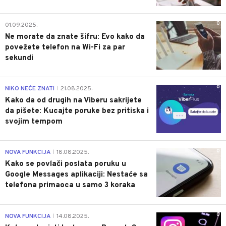
0
01.09.2025.
Ne morate da znate šifru: Evo kako da
povežete telefon na Wi-Fi za par
sekundi
0
NIKO NEĆE ZNATI
21.08.2025.
|
Kako da od drugih na Viberu sakrijete
da pišete: Kucajte poruke bez pritiska i
svojim tempom
0
NOVA FUNKCIJA
18.08.2025.
|
Kako se povlači poslata poruku u
Google Messages aplikaciji: Nestaće sa
telefona primaoca u samo 3 koraka
0
NOVA FUNKCIJA
14.08.2025.
|