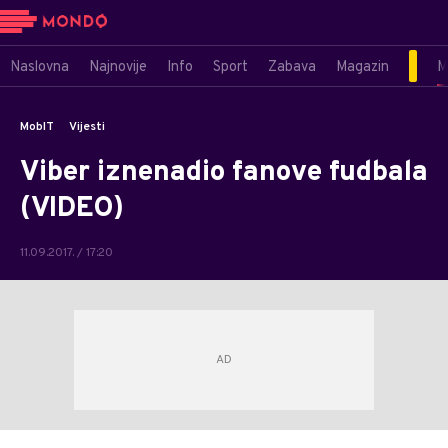
Naslovna
Najnovije
Info
Sport
Zabava
Magazin
M
MobIT
Vijesti
Viber iznenadio fanove fudbala
(VIDEO)
11.09.2017. / 17:20