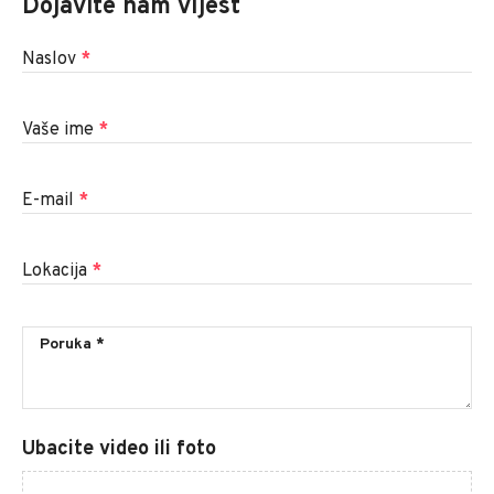
Dojavite nam vijest
Naslov
*
Vaše ime
*
E-mail
*
Lokacija
*
Ubacite video ili foto