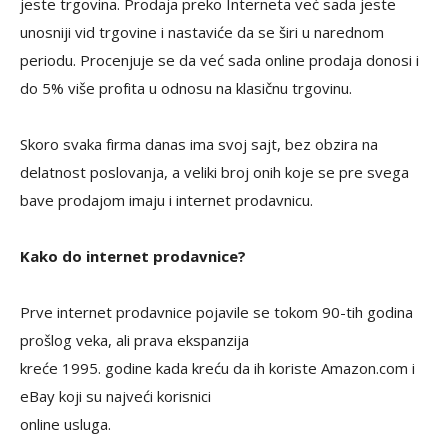
jeste trgovina. Prodaja preko Interneta već sada jeste
unosniji vid trgovine i nastaviće da se širi u narednom
periodu. Procenjuje se da već sada online prodaja donosi i
do 5% više profita u odnosu na klasičnu trgovinu.
Skoro svaka firma danas ima svoj sajt, bez obzira na
delatnost poslovanja, a veliki broj onih koje se pre svega
bave prodajom imaju i internet prodavnicu.
Kako do internet prodavnice?
Prve internet prodavnice pojavile se tokom 90-tih godina
prošlog veka, ali prava ekspanzija
kreće 1995. godine kada kreću da ih koriste Amazon.com i
eBay koji su najveći korisnici
online usluga.