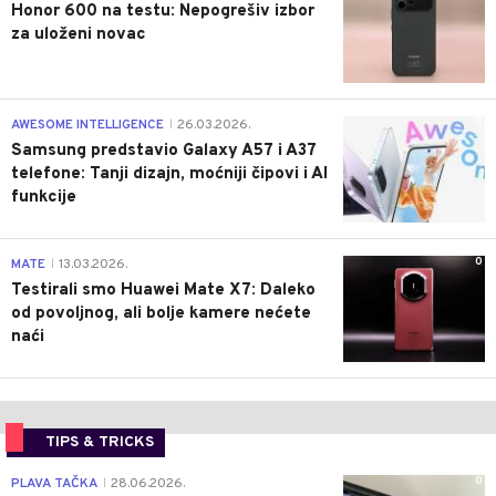
Honor 600 na testu: Nepogrešiv izbor
za uloženi novac
0
AWESOME INTELLIGENCE
26.03.2026.
|
Samsung predstavio Galaxy A57 i A37
telefone: Tanji dizajn, moćniji čipovi i AI
funkcije
0
MATE
13.03.2026.
|
Testirali smo Huawei Mate X7: Daleko
od povoljnog, ali bolje kamere nećete
naći
TIPS & TRICKS
0
PLAVA TAČKA
28.06.2026.
|