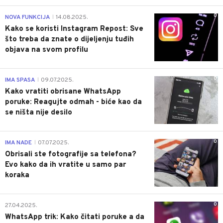
0
NOVA FUNKCIJA
14.08.2025.
|
Kako se koristi Instagram Repost: Sve
što treba da znate o dijeljenju tuđih
objava na svom profilu
0
IMA SPASA
09.07.2025.
|
Kako vratiti obrisane WhatsApp
poruke: Reagujte odmah - biće kao da
se ništa nije desilo
0
IMA NADE
07.07.2025.
|
Obrisali ste fotografije sa telefona?
Evo kako da ih vratite u samo par
koraka
0
27.04.2025.
WhatsApp trik: Kako čitati poruke a da