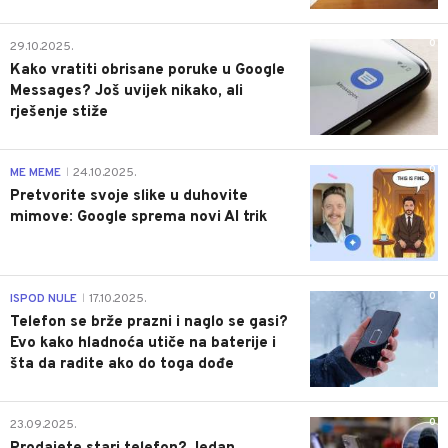
0
29.10.2025.
Kako vratiti obrisane poruke u Google
Messages? Još uvijek nikako, ali
rješenje stiže
0
ME MEME
24.10.2025.
|
Pretvorite svoje slike u duhovite
mimove: Google sprema novi AI trik
0
ISPOD NULE
17.10.2025.
|
Telefon se brže prazni i naglo se gasi?
Evo kako hladnoća utiče na baterije i
šta da radite ako do toga dođe
0
23.09.2025.