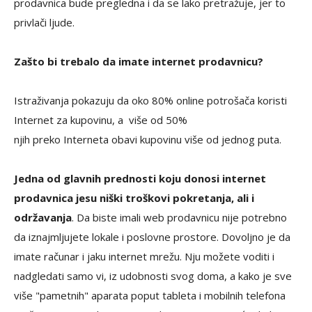
prodavnica bude pregledna i da se lako pretražuje, jer to
privlači ljude.
Zašto bi trebalo da imate internet prodavnicu?
Istraživanja pokazuju da oko 80% online potrošača koristi
Internet za kupovinu, a više od 50%
njih preko Interneta obavi kupovinu više od jednog puta.
Jedna od glavnih prednosti koju donosi internet
prodavnica jesu niški troškovi pokretanja, ali i
održavanja
. Da biste imali web prodavnicu nije potrebno
da iznajmljujete lokale i poslovne prostore. Dovoljno je da
imate računar i jaku internet mrežu. Nju možete voditi i
nadgledati samo vi, iz udobnosti svog doma, a kako je sve
više "pametnih" aparata poput tableta i mobilnih telefona