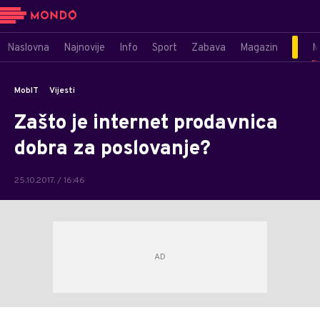
Naslovna
Najnovije
Info
Sport
Zabava
Magazin
M
MobIT
Vijesti
Zašto je internet prodavnica
dobra za poslovanje?
25.10.2017. / 16:46