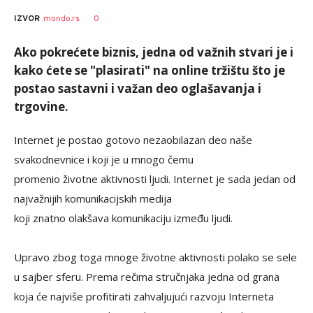
0
IZVOR
mondo.rs
Ako pokrećete biznis, jedna od važnih stvari je i
kako ćete se "plasirati" na online tržištu što je
postao sastavni i važan deo oglašavanja i
trgovine.
Internet je postao gotovo nezaobilazan deo naše
svakodnevnice i koji je u mnogo čemu
promenio životne aktivnosti ljudi. Internet je sada jedan od
najvažnijih komunikacijskih medija
koji znatno olakšava komunikaciju između ljudi.
Upravo zbog toga mnoge životne aktivnosti polako se sele
u sajber sferu. Prema rečima stručnjaka jedna od grana
koja će najviše profitirati zahvaljujući razvoju Interneta