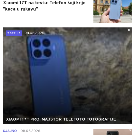
Xiaomi 17T na testu: Telefon koji krije
"keca u rukavu"
0
04.06.2026.
T SERIJA
XIAOMI 17T PRO: MAJSTOR TELEFOTO FOTOGRAFIJE
0
SJAJNO
08.05.2026.
|