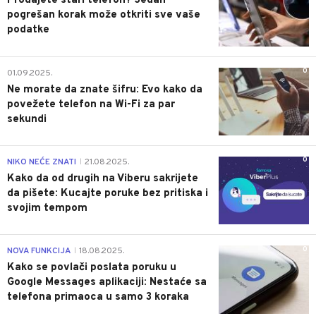
Prodajete stari telefon? Jedan
pogrešan korak može otkriti sve vaše
podatke
0
01.09.2025.
Ne morate da znate šifru: Evo kako da
povežete telefon na Wi-Fi za par
sekundi
0
NIKO NEĆE ZNATI
21.08.2025.
|
Kako da od drugih na Viberu sakrijete
da pišete: Kucajte poruke bez pritiska i
svojim tempom
0
NOVA FUNKCIJA
18.08.2025.
|
Kako se povlači poslata poruku u
Google Messages aplikaciji: Nestaće sa
telefona primaoca u samo 3 koraka