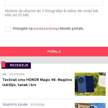
Možete da ubacite do 3 fotografije ili videa. Ne smije biti
više od 25 MB.
Pristajete na
Mondo portala.
pravila korišćenja
POŠALJI
RECENZIJE
0
V6
05.07.2026.
|
Testirali smo HONOR Magic V6: Magično
izdržljiv, tanak i brz
0
TELEFOTO ZVIJER
01.07.2026.
|