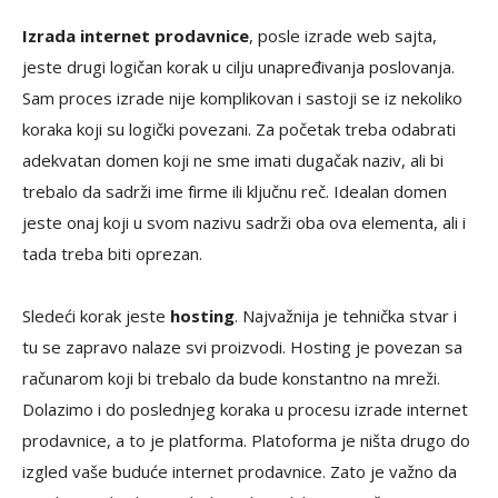
Izrada internet prodavnice
, posle izrade web sajta,
jeste drugi logičan korak u cilju unapređivanja poslovanja.
Sam proces izrade nije komplikovan i sastoji se iz nekoliko
koraka koji su logički povezani. Za početak treba odabrati
adekvatan domen koji ne sme imati dugačak naziv, ali bi
trebalo da sadrži ime firme ili ključnu reč. Idealan domen
jeste onaj koji u svom nazivu sadrži oba ova elementa, ali i
tada treba biti oprezan.
Sledeći korak jeste
hosting
. Najvažnija je tehnička stvar i
tu se zapravo nalaze svi proizvodi. Hosting je povezan sa
računarom koji bi trebalo da bude konstantno na mreži.
Dolazimo i do poslednjeg koraka u procesu izrade internet
prodavnice, a to je platforma. Platoforma je ništa drugo do
izgled vaše buduće internet prodavnice. Zato je važno da