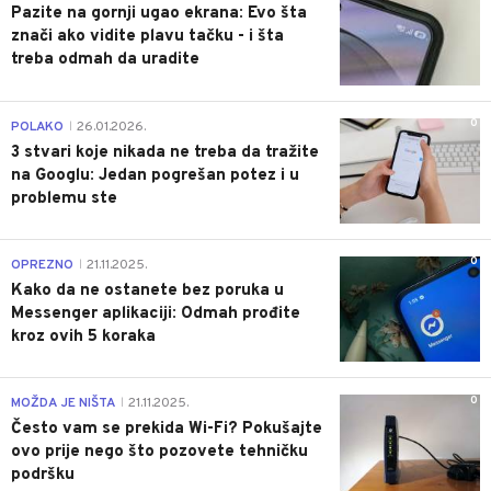
Pazite na gornji ugao ekrana: Evo šta
znači ako vidite plavu tačku - i šta
treba odmah da uradite
0
POLAKO
26.01.2026.
|
3 stvari koje nikada ne treba da tražite
na Googlu: Jedan pogrešan potez i u
problemu ste
0
OPREZNO
21.11.2025.
|
Kako da ne ostanete bez poruka u
Messenger aplikaciji: Odmah prođite
kroz ovih 5 koraka
0
MOŽDA JE NIŠTA
21.11.2025.
|
Često vam se prekida Wi-Fi? Pokušajte
ovo prije nego što pozovete tehničku
podršku