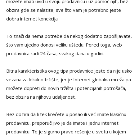
možete imati uvid u svoju prodavnicu i uz pomoć njih, bez
obzira gde se nalazite, sve što vam je potrebno jeste
dobra internet konekcija.
To znači da nema potrebe da nekog dodatno zapošljavate,
što vam ujedno donosi veliku uštedu. Pored toga, web
prodavnica radi 24 časa, svakog dana u godini.
Bitna karakteristika ovog tipa prodavnice jeste da nije usko
vezana za lokalno tržište, jer je Internet globalna mreža pa
možete dopreti do novih tržišta i potencijanih potrošača,
bez obzira na njihovu udaljenost.
Bez obzira da li tek krećete u posao ili već imate klasičnu
prodavnicu, preporučljivo je da imate i jednu internet
prodavnicu. To je sigurno pravo rešenje u svetu u kojem