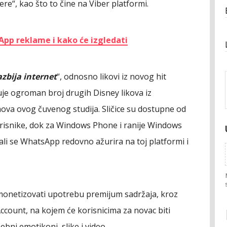
kere“, kao što to čine na Viber platformi.
sApp reklame i kako će izgledati
azbija internet
“, odnosno likovi iz novog hit
uje ogroman broj drugih Disney likova iz
ova ovog čuvenog studija. Sličice su dostupne od
orisnike, dok za Windows Phone i ranije Windows
 (ali se WhatsApp redovno ažurira na toj platformi i
onetizovati upotrebu premijum sadržaja, kroz
count, na kojem će korisnicima za novac biti
bni emotikoni, slike i video.