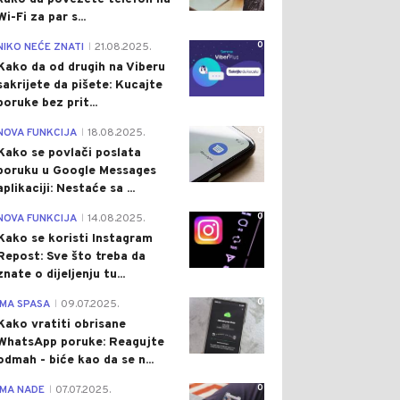
Wi-Fi za par s...
0
NIKO NEĆE ZNATI
21.08.2025.
|
Kako da od drugih na Viberu
sakrijete da pišete: Kucajte
poruke bez prit...
0
NOVA FUNKCIJA
18.08.2025.
|
Kako se povlači poslata
poruku u Google Messages
aplikaciji: Nestaće sa ...
0
NOVA FUNKCIJA
14.08.2025.
|
Kako se koristi Instagram
Repost: Sve što treba da
znate o dijeljenju tu...
0
IMA SPASA
09.07.2025.
|
Kako vratiti obrisane
WhatsApp poruke: Reagujte
odmah - biće kao da se n...
0
IMA NADE
07.07.2025.
|