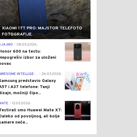
XIAOMI 17T PRO: MAJSTOR TELEFOTO
FOTOGRAFIJE
0
SJAJNO
08.05.2026.
|
Honor 600 na testu:
Nepogrešiv izbor za uloženi
novac
0
AWESOME INTELLIGENCE
26.03.2026.
|
Samsung predstavio Galaxy
A57 i A37 telefone: Tanji
dizajn, moćniji čipo...
0
MATE
13.03.2026.
|
Testirali smo Huawei Mate X7:
Daleko od povoljnog, ali bolje
kamere neće...