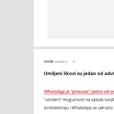
0
IZVOR
mondo.rs
Omiljeni likovi su jedan od adu
WhatsApp je “preuzeo“ jednu od om
“
stickers
“ mogućnost na spisak svojih
izreklamiraju i WhatsApp se udružio