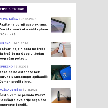
TIPS & TRICKS
0
PLAVA TAČKA
28.06.2026.
|
Pazite na gornji ugao ekrana:
Evo šta znači ako vidite plavu
tačku - i š...
0
POLAKO
26.01.2026.
|
3 stvari koje nikada ne treba
da tražite na Googlu: Jedan
pogrešan potez...
0
OPREZNO
21.11.2025.
|
Kako da ne ostanete bez
poruka u Messenger aplikaciji:
Odmah prođite kro...
0
MOŽDA JE NIŠTA
21.11.2025.
|
Često vam se prekida Wi-Fi?
Pokušajte ovo prije nego što
pozovete tehnič...