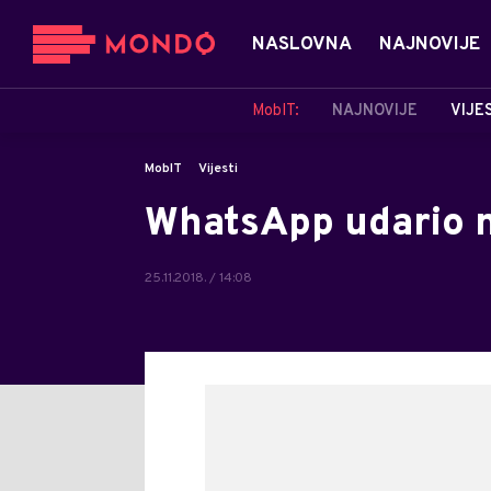
NASLOVNA
NAJNOVIJE
MobIT:
NAJNOVIJE
VIJE
MobIT
Vijesti
WhatsApp udario 
25.11.2018. / 14:08