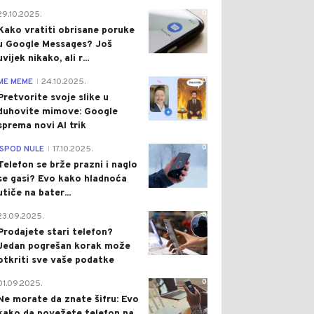
0
29.10.2025.
Kako vratiti obrisane poruke
u Google Messages? Još
uvijek nikako, ali r...
0
ME MEME
24.10.2025.
|
Pretvorite svoje slike u
duhovite mimove: Google
sprema novi AI trik
0
ISPOD NULE
17.10.2025.
|
Telefon se brže prazni i naglo
se gasi? Evo kako hladnoća
utiče na bater...
0
23.09.2025.
Prodajete stari telefon?
Jedan pogrešan korak može
otkriti sve vaše podatke
0
01.09.2025.
Ne morate da znate šifru: Evo
kako da povežete telefon na