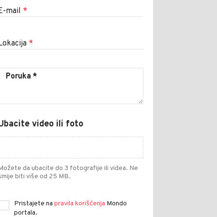
E-mail
*
Lokacija
*
Ubacite video ili foto
Možete da ubacite do 3 fotografije ili videa. Ne
smije biti više od 25 MB.
Pristajete na
pravila korišćenja
Mondo
portala.