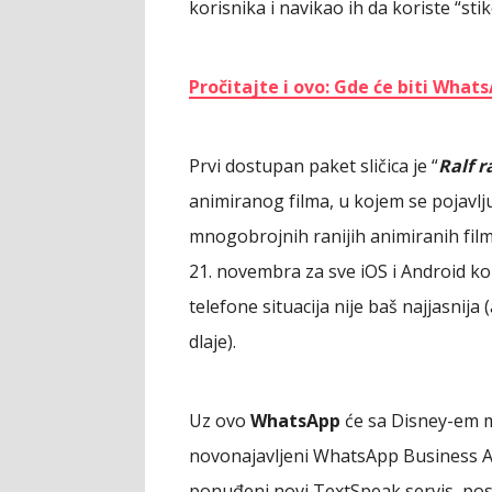
korisnika i navikao ih da koriste “sti
Pročitajte i ovo: Gde će biti What
Prvi dostupan paket sličica je “
Ralf r
animiranog filma, u kojem se pojavlj
mnogobrojnih ranijih animiranih film
21. novembra za sve iOS i Android k
telefone situacija nije baš najjasnija
dlaje).
Uz ovo
WhatsApp
će sa Disney-em m
novonajavljeni WhatsApp Business Ac
ponuđeni novi TextSpeak servis, pose