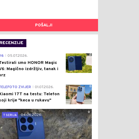
POŠALJI
RECENZIJE
0
V6
05.07.2026.
|
Testirali smo HONOR Magic
V6: Magično izdržljiv, tanak i
brz
0
TELEFOTO ZVIJER
01.07.2026.
|
Xiaomi 17T na testu: Telefon
koji krije "keca u rukavu"
0
04.06.2026.
T SERIJA