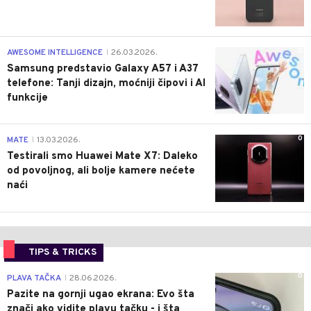
0
AWESOME INTELLIGENCE
26.03.2026.
|
Samsung predstavio Galaxy A57 i A37
telefone: Tanji dizajn, moćniji čipovi i AI
funkcije
0
MATE
13.03.2026.
|
Testirali smo Huawei Mate X7: Daleko
od povoljnog, ali bolje kamere nećete
naći
TIPS & TRICKS
0
PLAVA TAČKA
28.06.2026.
|
Pazite na gornji ugao ekrana: Evo šta
znači ako vidite plavu tačku - i šta