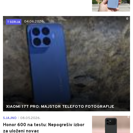
0
04.06.2026.
T SERIJA
XIAOMI 17T PRO: MAJSTOR TELEFOTO FOTOGRAFIJE
0
SJAJNO
08.05.2026.
|
Honor 600 na testu: Nepogrešiv izbor
za uloženi novac