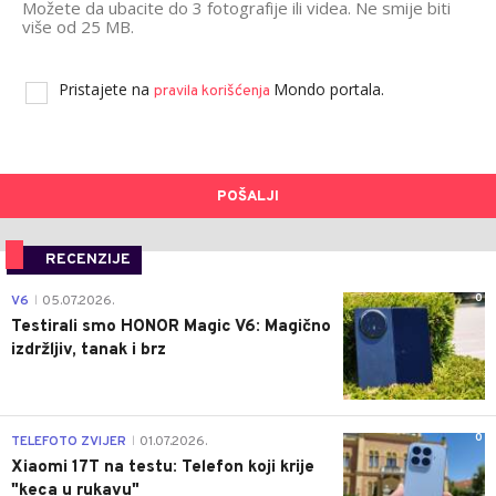
Možete da ubacite do 3 fotografije ili videa. Ne smije biti
više od 25 MB.
Pristajete na
Mondo portala.
pravila korišćenja
POŠALJI
RECENZIJE
0
V6
05.07.2026.
|
Testirali smo HONOR Magic V6: Magično
izdržljiv, tanak i brz
0
TELEFOTO ZVIJER
01.07.2026.
|
Xiaomi 17T na testu: Telefon koji krije
"keca u rukavu"