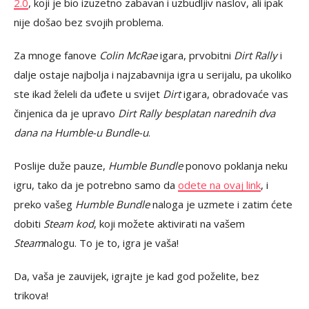
2.0
, koji je bio izuzetno zabavan i uzbudljiv naslov, ali ipak
nije došao bez svojih problema.
Za mnoge fanove
Colin McRae
igara, prvobitni
Dirt Rally
i
dalje ostaje najbolja i najzabavnija igra u serijalu, pa ukoliko
ste ikad želeli da uđete u svijet
Dirt
igara, obradovaće vas
činjenica da je upravo
Dirt Rally besplatan narednih dva
dana na Humble-u Bundle-u
.
Poslije duže pauze,
Humble Bundle
ponovo poklanja neku
igru, tako da je potrebno samo da
odete na ovaj link
, i
preko vašeg
Humble Bundle
naloga je uzmete i zatim ćete
dobiti
Steam kod
, koji možete aktivirati na vašem
Steam
nalogu. To je to, igra je vaša!
Da, vaša je zauvijek, igrajte je kad god poželite, bez
trikova!