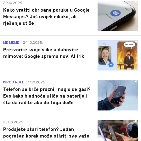
0
29.10.2025.
Kako vratiti obrisane poruke u Google
Messages? Još uvijek nikako, ali
rješenje stiže
0
ME MEME
24.10.2025.
|
Pretvorite svoje slike u duhovite
mimove: Google sprema novi AI trik
0
ISPOD NULE
17.10.2025.
|
Telefon se brže prazni i naglo se gasi?
Evo kako hladnoća utiče na baterije i
šta da radite ako do toga dođe
0
23.09.2025.
Prodajete stari telefon? Jedan
pogrešan korak može otkriti sve vaše