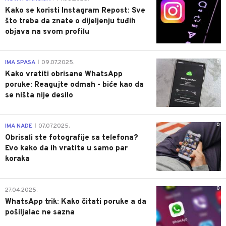
Kako se koristi Instagram Repost: Sve
što treba da znate o dijeljenju tuđih
objava na svom profilu
0
IMA SPASA
09.07.2025.
|
Kako vratiti obrisane WhatsApp
poruke: Reagujte odmah - biće kao da
se ništa nije desilo
0
IMA NADE
07.07.2025.
|
Obrisali ste fotografije sa telefona?
Evo kako da ih vratite u samo par
koraka
0
27.04.2025.
WhatsApp trik: Kako čitati poruke a da
pošiljalac ne sazna