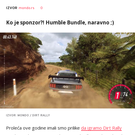
0
IZVOR
mondo.rs
Ko je sponzor?! Humble Bundle, naravno ;)
IZVOR: MONDO / DIRT RALLY
Proleća ove godine imali smo prilike
da igramo Dirt Rally