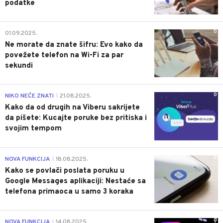
podatke
0
01.09.2025.
Ne morate da znate šifru: Evo kako da
povežete telefon na Wi-Fi za par
sekundi
0
NIKO NEĆE ZNATI
21.08.2025.
|
Kako da od drugih na Viberu sakrijete
da pišete: Kucajte poruke bez pritiska i
svojim tempom
0
NOVA FUNKCIJA
18.08.2025.
|
Kako se povlači poslata poruku u
Google Messages aplikaciji: Nestaće sa
telefona primaoca u samo 3 koraka
0
NOVA FUNKCIJA
14.08.2025.
|