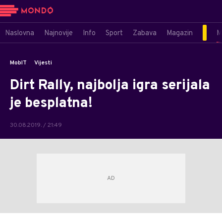
Naslovna
Najnovije
Info
Sport
Zabava
Magazin
M
MobIT
Vijesti
Dirt Rally, najbolja igra serijala
je besplatna!
30.08.2019. / 21:49