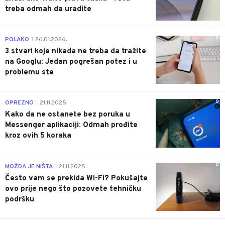
treba odmah da uradite
0
POLAKO
26.01.2026.
|
3 stvari koje nikada ne treba da tražite
na Googlu: Jedan pogrešan potez i u
problemu ste
0
OPREZNO
21.11.2025.
|
Kako da ne ostanete bez poruka u
Messenger aplikaciji: Odmah prođite
kroz ovih 5 koraka
0
MOŽDA JE NIŠTA
21.11.2025.
|
Često vam se prekida Wi-Fi? Pokušajte
ovo prije nego što pozovete tehničku
podršku