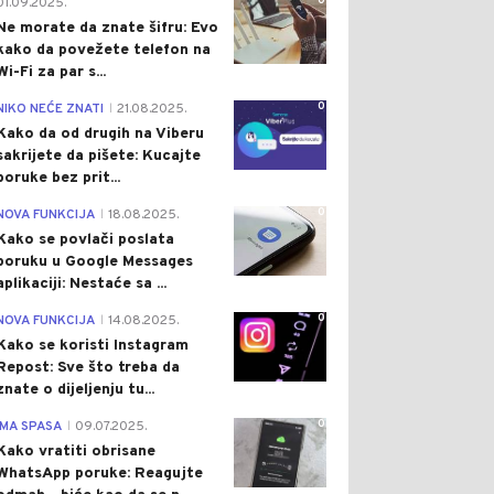
0
01.09.2025.
Ne morate da znate šifru: Evo
kako da povežete telefon na
Wi-Fi za par s...
0
NIKO NEĆE ZNATI
21.08.2025.
|
Kako da od drugih na Viberu
sakrijete da pišete: Kucajte
poruke bez prit...
0
NOVA FUNKCIJA
18.08.2025.
|
Kako se povlači poslata
poruku u Google Messages
aplikaciji: Nestaće sa ...
0
NOVA FUNKCIJA
14.08.2025.
|
Kako se koristi Instagram
Repost: Sve što treba da
znate o dijeljenju tu...
0
IMA SPASA
09.07.2025.
|
Kako vratiti obrisane
WhatsApp poruke: Reagujte