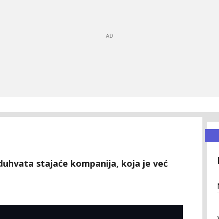
oduhvata stajaće kompanija, koja je već