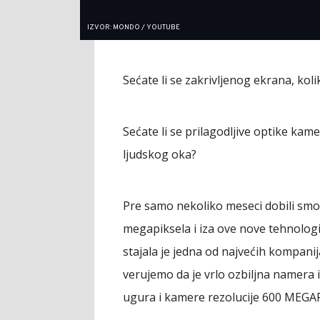
IZVOR: MONDO / YOUTUBE
Sećate li se zakrivljenog ekrana, koli
Sećate li se prilagodljive optike kame
ljudskog oka?
Pre samo nekoliko meseci dobili smo
megapiksela i iza ove nove tehnolog
stajala je jedna od najvećih kompanij
verujemo da je vrlo ozbiljna namera 
ugura i kamere rezolucije 600 MEGA