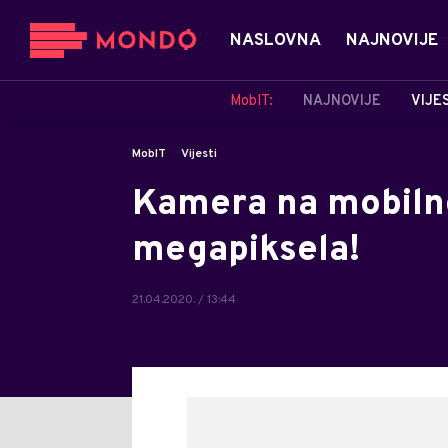
NASLOVNA
NAJNOVIJE
MobIT:
NAJNOVIJE
VIJE
MobIT
Vijesti
Kamera na mobil
megapiksela!
21.04.2020. / 13:44