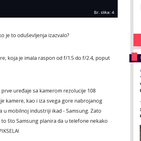
Br. slika: 4
ko je to oduševljenja izazvalo?
re, koja je imala raspon od f/1.5 do f/2.4, poput
 prve uređaje sa kamerom rezolucije 108
ije kamere, kao i iza svega gore nabrojanog
a u mobilnoj industriji ikad - Samsung. Zato
i to što Samsung planira da u telefone nekako
PIKSELA!