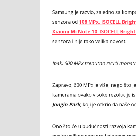
Samsung je razvio, zajedno sa komp
senzora od
108 MPx, ISOCELL Brig
Xiaomi Mi Note 10 ISOCELL Brigh
senzora i nije tako velika novost.
Ipak, 600 MPx trenutno zvuči monstr
Zapravo, 600 MPx je više, nego što je
kamerama ovako visoke rezolucije i
Jongin Park
, koji je otkrio da naše 
Ono što će u budućnosti razvoja kamer
ovako velikog senzora i njegove rezol