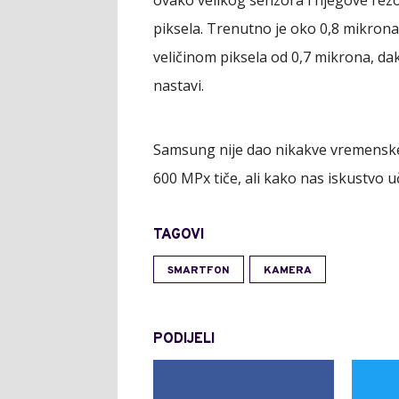
piksela. Trenutno je oko 0,8 mikron
veličinom piksela od 0,7 mikrona, dak
nastavi.
Samsung nije dao nikakve vremenske 
600 MPx tiče, ali kako nas iskustvo uči
TAGOVI
SMARTFON
KAMERA
PODIJELI