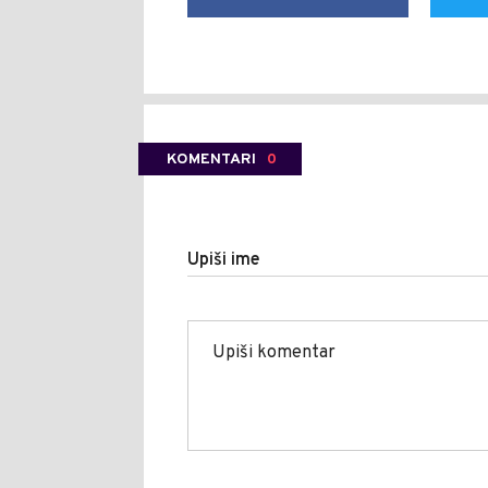
KOMENTARI
0
Upiši ime