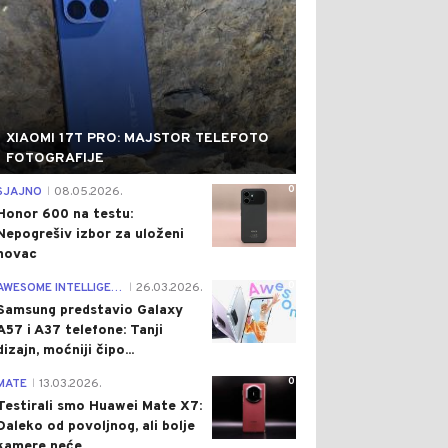
XIAOMI 17T PRO: MAJSTOR TELEFOTO
FOTOGRAFIJE
0
SJAJNO
08.05.2026.
|
Honor 600 na testu:
Nepogrešiv izbor za uloženi
novac
0
AWESOME INTELLIGENCE
26.03.2026.
|
Samsung predstavio Galaxy
A57 i A37 telefone: Tanji
dizajn, moćniji čipo...
0
MATE
13.03.2026.
|
Testirali smo Huawei Mate X7:
Daleko od povoljnog, ali bolje
kamere neće...