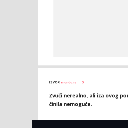
Marko
AUTOR
0
IZVOR
mondo.rs
Čavić
Zvuči nerealno, ali iza ovog p
činila nemoguće.