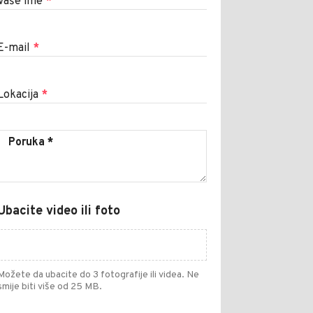
Vaše ime
*
E-mail
*
Lokacija
*
Ubacite video ili foto
Možete da ubacite do 3 fotografije ili videa. Ne
smije biti više od 25 MB.