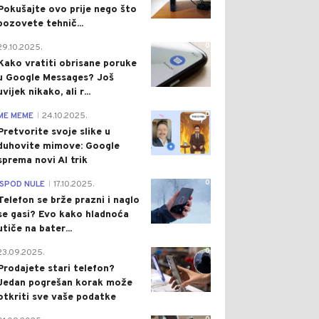
Pokušajte ovo prije nego što
pozovete tehnič...
0
29.10.2025.
Kako vratiti obrisane poruke
u Google Messages? Još
uvijek nikako, ali r...
0
ME MEME
24.10.2025.
|
Pretvorite svoje slike u
duhovite mimove: Google
sprema novi AI trik
0
ISPOD NULE
17.10.2025.
|
Telefon se brže prazni i naglo
se gasi? Evo kako hladnoća
utiče na bater...
0
23.09.2025.
Prodajete stari telefon?
Jedan pogrešan korak može
otkriti sve vaše podatke