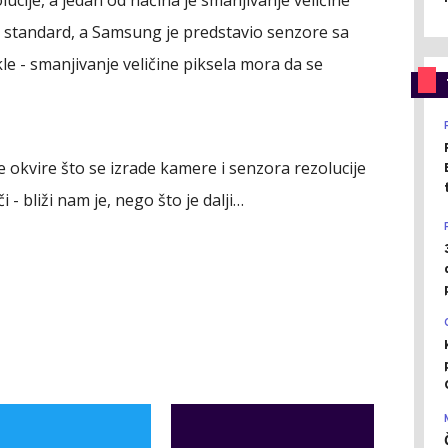
a standard, a Samsung je predstavio senzore sa
le - smanjivanje veličine piksela mora da se
okvire što se izrade kamere i senzora rezolucije
 - bliži nam je, nego što je dalji…