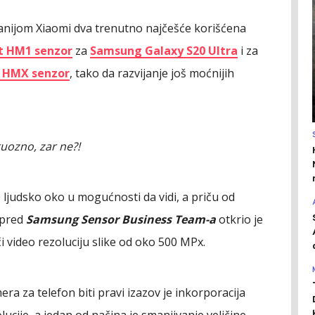
anijom Xiaomi dva trenutno najčešće korišćena
ht HM1 senzor
za
Samsung Galaxy S20 Ultra
i za
t HMX senzor
, tako da razvijanje još moćnijih
uozno, zar ne?!
 ljudsko oko u mogućnosti da vidi, a priču od
spred
Samsung Sensor Business Team-a
otkrio je
oči video rezoluciju slike od oko 500 MPx.
a za telefon biti pravi izazov je inkorporacija
ucije, a jedan od načina je smanjivanje veličine