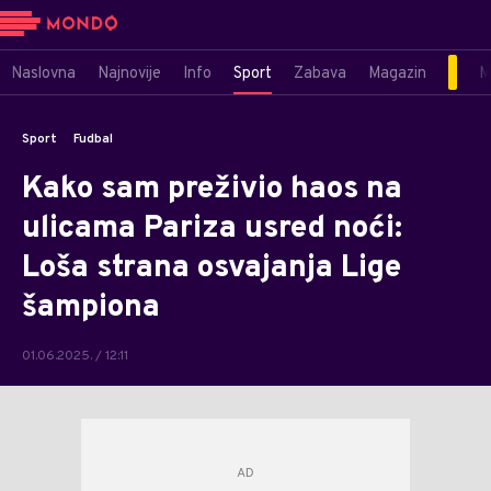
Naslovna
Najnovije
Info
Sport
Zabava
Magazin
M
Sport
Fudbal
Kako sam preživio haos na
ulicama Pariza usred noći:
Loša strana osvajanja Lige
šampiona
01.06.2025. / 12:11