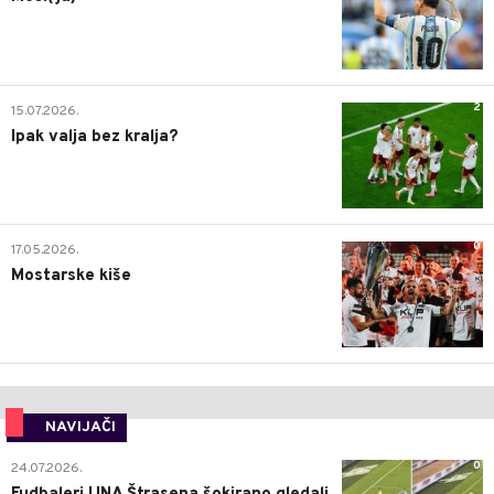
2
15.07.2026.
Ipak valja bez kralja?
0
17.05.2026.
Mostarske kiše
NAVIJAČI
0
24.07.2026.