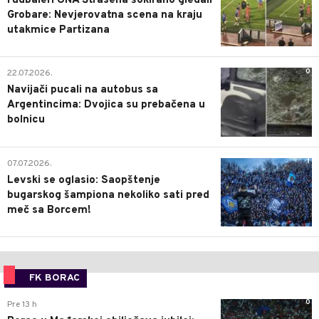
Fudbaleri UNA Štrasena šokirano gledali
Grobare: Nevjerovatna scena na kraju
utakmice Partizana
0
22.07.2026.
Navijači pucali na autobus sa
Argentincima: Dvojica su prebačena u
bolnicu
1
07.07.2026.
Levski se oglasio: Saopštenje
bugarskog šampiona nekoliko sati pred
meč sa Borcem!
FK BORAC
0
Pre 13 h