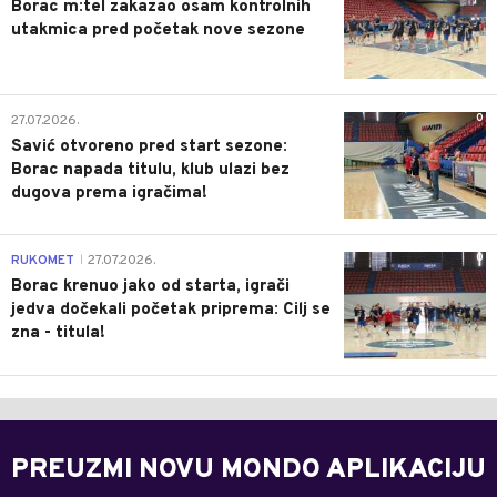
Borac m:tel zakazao osam kontrolnih
utakmica pred početak nove sezone
0
27.07.2026.
Savić otvoreno pred start sezone:
Borac napada titulu, klub ulazi bez
dugova prema igračima!
0
RUKOMET
27.07.2026.
|
Borac krenuo jako od starta, igrači
jedva dočekali početak priprema: Cilj se
zna - titula!
PREUZMI NOVU MONDO APLIKACIJU