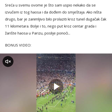
Sreća u svemu ovome je što sam uspio nekako da se
izvučem iz tog haosa i da dođem do smještaja. Ako ništa
drugo, bar je zanimljivo bilo prolaziti kroz tunel dugačak čak
11 kilometara. Bolje i to, nego put kroz centar grada i
žarište haosa u Parizu, poslije ponoći...
BONUS VIDEO:
zvuk