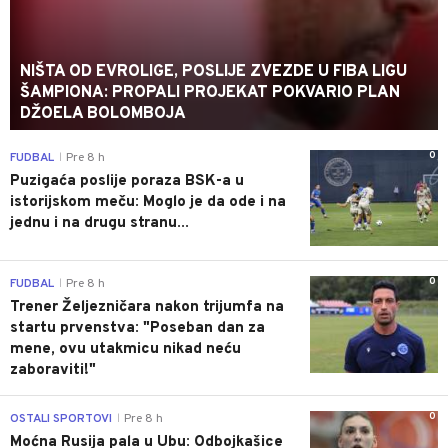
NIŠTA OD EVROLIGE, POSLIJE ZVEZDE U FIBA LIGU
ŠAMPIONA: PROPALI PROJEKAT POKVARIO PLAN
DŽOELA BOLOMBOJA
0
FUDBAL
Pre 8 h
|
Puzigaća poslije poraza BSK-a u
istorijskom meču: Moglo je da ode i na
jednu i na drugu stranu...
0
FUDBAL
Pre 8 h
|
Trener Željezničara nakon trijumfa na
startu prvenstva: "Poseban dan za
mene, ovu utakmicu nikad neću
zaboraviti!"
0
OSTALI SPORTOVI
Pre 8 h
|
Moćna Rusija pala u Ubu: Odbojkašice