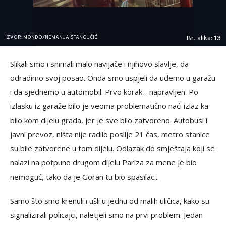
IZVOR: MONDO/NEMANJA STANOJČIĆ
Br. slika: 13
Slikali smo i snimali malo navijače i njihovo slavlje, da
odradimo svoj posao. Onda smo uspjeli da uđemo u garažu
i da sjednemo u automobil. Prvo korak - napravljen. Po
izlasku iz garaže bilo je veoma problematično naći izlaz ka
bilo kom dijelu grada, jer je sve bilo zatvoreno. Autobusi i
javni prevoz, ništa nije radilo poslije 21 čas, metro stanice
su bile zatvorene u tom dijelu. Odlazak do smještaja koji se
nalazi na potpuno drugom dijelu Pariza za mene je bio
nemoguć, tako da je Goran tu bio spasilac...
Samo što smo krenuli i ušli u jednu od malih uličica, kako su
signalizirali policajci, naletjeli smo na prvi problem. Jedan