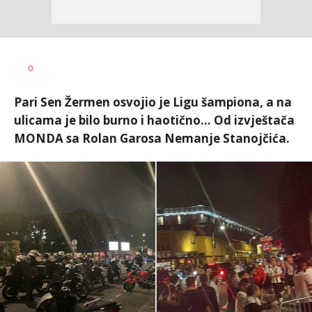
Nebojša
AUTOR
0
Šatara
Pari Sen Žermen osvojio je Ligu šampiona, a na
ulicama je bilo burno i haotično... Od izvještača
MONDA sa Rolan Garosa Nemanje Stanojčića.