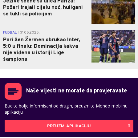
Jezive scene sa ulica Pariza:
Požari trajali cijelu noć, huligani
se tukli sa policijom
0
FUDBAL
31.05.2025.
|
Pari Sen Žermen obrukao Inter,
5:0 u finalu: Dominacija kakva
nije viđena u istoriji Lige
šampiona
Naše vijesti ne morate da provjeravate
Budite bolje informisani od drugih, preuzmite Mondo mobilnu
aplikaciju
PREUZMI APLIKACIJU