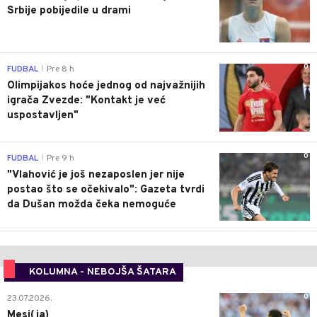
Srbije pobijedile u drami
0
FUDBAL
Pre 8 h
|
Olimpijakos hoće jednog od najvažnijih
igrača Zvezde: "Kontakt je već
uspostavljen"
0
FUDBAL
Pre 9 h
|
"Vlahović je još nezaposlen jer nije
postao što se očekivalo": Gazeta tvrdi
da Dušan možda čeka nemoguće
KOLUMNA - NEBOJŠA ŠATARA
0
23.07.2026.
Mesi(ja)