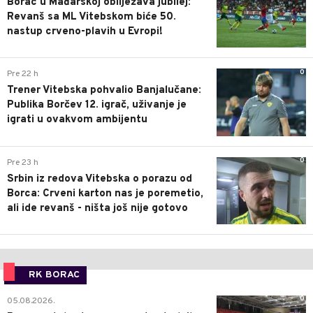
Borac u Mađarskoj obilježava jubilej:
Revanš sa ML Vitebskom biće 50.
nastup crveno-plavih u Evropi!
0
Pre 22 h
Trener Vitebska pohvalio Banjalučane:
Publika Borčev 12. igrač, uživanje je
igrati u ovakvom ambijentu
0
Pre 23 h
Srbin iz redova Vitebska o porazu od
Borca: Crveni karton nas je poremetio,
ali ide revanš - ništa još nije gotovo
RK BORAC
0
05.08.2026.