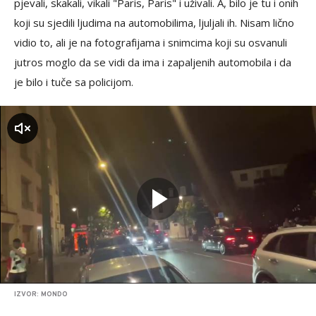
pjevali, skakali, vikali "Paris, Paris" i uživali. A, bilo je tu i onih
koji su sjedili ljudima na automobilima, ljuljali ih. Nisam lično
vidio to, ali je na fotografijama i snimcima koji su osvanuli
jutros moglo da se vidi da ima i zapaljenih automobila i da
je bilo i tuče sa policijom.
zvuk
IZVOR: MONDO