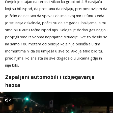
čovjek je stajao na terasi i vikao ka grupi od 4-5 navijača
koji su bili ispod, da prestanu da divljaju, pretpostavljam da
je želio da nastavi da spava i da ima svoj mir i tišinu. Onda
je situacija eskalirala, počeli su da se gađaju bakljama, a mi
smo bili u autu tačno ispod njih. Kolega je dodao gas naglo i
pobjegli smo iz veoma neprijatne situacije. Sve to desilo se
na samo 100 metara od policije koja nije pokušala u tim
momentima ni da se umiješa u sve to. Ako je tako bilo tu,
pred njima, ko zna šta se sve događalo u ulicama gdje ih
nije bilo.
Zapaljeni automobili i izbjegavanje
haosa
zvuk