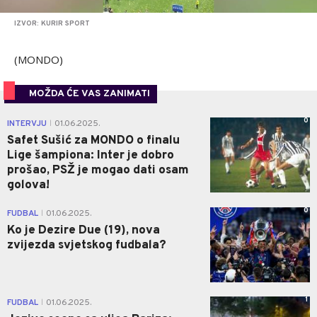
IZVOR: KURIR SPORT
(MONDO)
MOŽDA ĆE VAS ZANIMATI
0
INTERVJU
01.06.2025.
|
Safet Sušić za MONDO o finalu
Lige šampiona: Inter je dobro
prošao, PSŽ je mogao dati osam
golova!
0
FUDBAL
01.06.2025.
|
Ko je Dezire Due (19), nova
zvijezda svjetskog fudbala?
1
FUDBAL
01.06.2025.
|