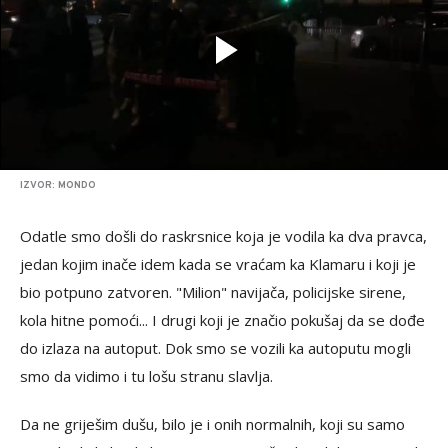
IZVOR: MONDO
Odatle smo došli do raskrsnice koja je vodila ka dva pravca,
jedan kojim inače idem kada se vraćam ka Klamaru i koji je
bio potpuno zatvoren. "Milion" navijača, policijske sirene,
kola hitne pomoći... I drugi koji je značio pokušaj da se dođe
do izlaza na autoput. Dok smo se vozili ka autoputu mogli
smo da vidimo i tu lošu stranu slavlja.
Da ne griješim dušu, bilo je i onih normalnih, koji su samo