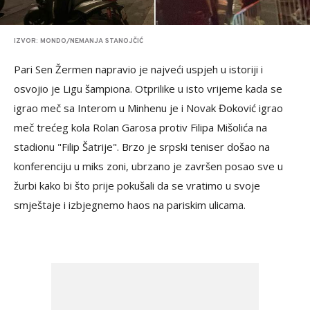
IZVOR: MONDO/NEMANJA STANOJČIĆ
Pari Sen Žermen napravio je najveći uspjeh u istoriji i
osvojio je Ligu šampiona. Otprilike u isto vrijeme kada se
igrao meč sa Interom u Minhenu je i Novak Đoković igrao
meč trećeg kola Rolan Garosa protiv Filipa Mišolića na
stadionu "Filip Šatrije". Brzo je srpski teniser došao na
konferenciju u miks zoni, ubrzano je završen posao sve u
žurbi kako bi što prije pokušali da se vratimo u svoje
smještaje i izbjegnemo haos na pariskim ulicama.