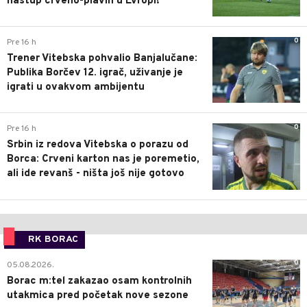
nastup crveno-plavih u Evropi!
0
Pre 16 h
Trener Vitebska pohvalio Banjalučane:
Publika Borčev 12. igrač, uživanje je
igrati u ovakvom ambijentu
0
Pre 16 h
Srbin iz redova Vitebska o porazu od
Borca: Crveni karton nas je poremetio,
ali ide revanš - ništa još nije gotovo
RK BORAC
0
05.08.2026.
Borac m:tel zakazao osam kontrolnih
utakmica pred početak nove sezone