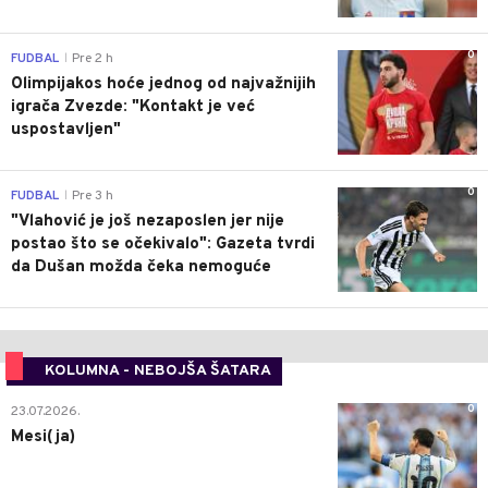
0
FUDBAL
Pre 2 h
|
Olimpijakos hoće jednog od najvažnijih
igrača Zvezde: "Kontakt je već
uspostavljen"
0
FUDBAL
Pre 3 h
|
"Vlahović je još nezaposlen jer nije
postao što se očekivalo": Gazeta tvrdi
da Dušan možda čeka nemoguće
KOLUMNA - NEBOJŠA ŠATARA
0
23.07.2026.
Mesi(ja)