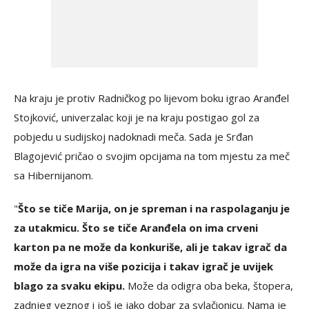
Na kraju je protiv Radničkog po lijevom boku igrao Aranđel
Stojković, univerzalac koji je na kraju postigao gol za
pobjedu u sudijskoj nadoknadi meča. Sada je Srđan
Blagojević pričao o svojim opcijama na tom mjestu za meč
sa Hibernijanom.
"
Što se tiče Marija, on je spreman i na raspolaganju je
za utakmicu. Što se tiče Aranđela on ima crveni
karton pa ne može da konkuriše, ali je takav igrač da
može da igra na više pozicija i takav igrač je uvijek
blago za svaku ekipu.
Može da odigra oba beka, štopera,
zadnjeg veznog i još je jako dobar za svlačionicu. Nama je