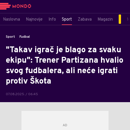
Naslovna
Najnovije
Info
Sport
Zabava
Magazin
M
Sport
Fudbal
"Takav igrač je blago za svaku
ekipu": Trener Partizana hvalio
svog fudbalera, ali neće igrati
protiv Škota
07.08.2025. / 06:45