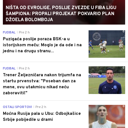
NIŠTA OD EVROLIGE, POSLIJE ZVEZDE U FIBA LIGU
ŠAMPIONA: PROPALI PROJEKAT POKVARIO PLAN
DŽOELA BOLOMBOJA
0
FUDBAL
Pre 2 h
|
Puzigaća poslije poraza BSK-a u
istorijskom meču: Moglo je da ode i na
jednu i na drugu stranu...
0
FUDBAL
Pre 2 h
|
Trener Željezničara nakon trijumfa na
startu prvenstva: "Poseban dan za
mene, ovu utakmicu nikad neću
zaboraviti!"
0
OSTALI SPORTOVI
Pre 2 h
|
Moćna Rusija pala u Ubu: Odbojkašice
Srbije pobijedile u drami