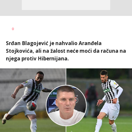
Nebojša
AUTOR
0
Šatara
Srđan Blagojević je nahvalio Aranđela
Stojkovića, ali na žalost neće moći da računa na
njega protiv Hibernijana.