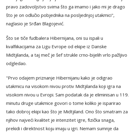
pravo zadovoljstvo svima što ga imamo i jako mi je drago
što je on odlučio pobjednika na posljednjoj utakmici",
naglasio je Srđan Blagojević.
Što se tiče fudbalera Hibernijana, oni su ispali u
kvalfiikacijama za Ligu Evrope od ekipe iz Danske
Midtjilanda, a taj meč je šef strukle crno-bijelih vrlo pažljivo
odgledao.
"Prvo odajem priznanje Hibernijanu kako je odigrao
utakmicu na visokom nivou protiv Midtjilanda koji igra na
visokom nivou u Evropi. Sam podatak da je eliminisan u 119.
minutu druge utakmice govori o tome koliko je isparirao
tako dobroj ekipi kao što je Midtjiland. Ono što smatram za
njihov najveći kvalitet je intenzitet igre, fizička snaga,
prekidi i direktnost koju imaju u igri. Nemam sumnje da