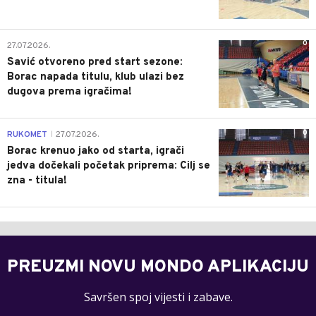
0
27.07.2026.
Savić otvoreno pred start sezone:
Borac napada titulu, klub ulazi bez
dugova prema igračima!
0
RUKOMET
27.07.2026.
|
Borac krenuo jako od starta, igrači
jedva dočekali početak priprema: Cilj se
zna - titula!
PREUZMI NOVU MONDO APLIKACIJU
Savršen spoj vijesti i zabave.