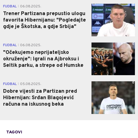
0
FUDBAL
06.08.2025.
|
Trener Partizana prepustio ulogu
favorita Hibernijanu: "Pogledajte
gdje je Škotska, a gdje Srbija"
0
FUDBAL
06.08.2025.
|
"Očekujemo neprijateljsko
okruženje": Igrali na Ajbroksu i
Seltik parku, a strepe od Humske
0
FUDBAL
05.08.2025.
|
Dobre vijesti za Partizan pred
Hibernijan: Srđan Blagojević
računa na iskusnog beka
TAGOVI