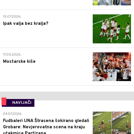
2
15.07.2026.
Ipak valja bez kralja?
0
17.05.2026.
Mostarske kiše
NAVIJAČI
0
24.07.2026.
Fudbaleri UNA Štrasena šokirano gledali
Grobare: Nevjerovatna scena na kraju
utakmice Partizana