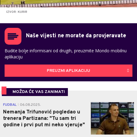
IZVOR: KURIR
Naše vijesti ne morate da provjeravate
Budite bolje informisani od drugih, preuzmite Mondo mobilnu
aplikaciju
PREUZMI APLIKACIJU
MOŽDA ĆE VAS ZANIMATI
0
FUDBAL
06.08.2025.
|
Nemanja Trifunović pogledao u
trenera Partizana: "Tu sam tri
godine i prvi put mi neko vjeruje"