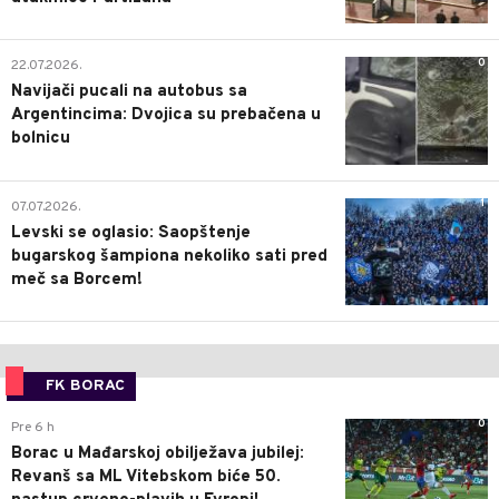
0
22.07.2026.
Navijači pucali na autobus sa
Argentincima: Dvojica su prebačena u
bolnicu
1
07.07.2026.
Levski se oglasio: Saopštenje
bugarskog šampiona nekoliko sati pred
meč sa Borcem!
FK BORAC
0
Pre 6 h
Borac u Mađarskoj obilježava jubilej:
Revanš sa ML Vitebskom biće 50.