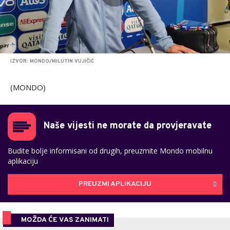
IZVOR: MONDO/MILUTIN VUJIČIĆ
(MONDO)
Naše vijesti ne morate da provjeravate
Budite bolje informisani od drugih, preuzmite Mondo mobilnu
aplikaciju
PREUZMI APLIKACIJU
MOŽDA ĆE VAS ZANIMATI