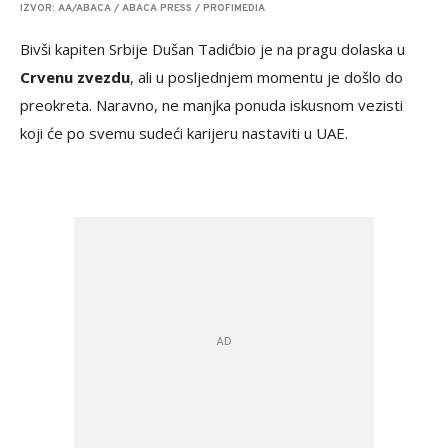
IZVOR: AA/ABACA / ABACA PRESS / PROFIMEDIA
Bivši kapiten Srbije Dušan Tadić
bio je na pragu dolaska u
Crvenu zvezdu
, ali u posljednjem momentu je došlo do
preokreta. Naravno, ne manjka ponuda iskusnom vezisti
koji će po svemu sudeći karijeru nastaviti u UAE.