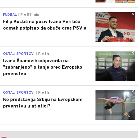
0
FUDBAL
Pre 59 min
|
Filip Kostić na poziv Ivana Perišića
odmah potpisao da obuče dres PSV-a
0
OSTALI SPORTOVI
Pre 1 h
|
Ivana Španović odgovorila na
"zabranjeno" pitanje pred Evropsko
prvenstvo
0
OSTALI SPORTOVI
Pre 1 h
|
Ko predstavlja Srbiju na Evropskom
prvenstvu u atletici?