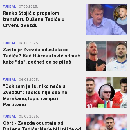
0
FUDBAL
07.08.2025.
|
Ranko Stojić o propalom
transferu Dušana Tadića u
Crvenu zvezdu
0
FUDBAL
06.08.2025.
|
Zašto je Zvezda odustala od
Tadića? Kad ti Arnautović odmah
kaže "da", počneš da se pitaš
0
FUDBAL
06.08.2025.
|
"Dok sam ja tu, niko neće u
Zvezdu": Tadiću nije dao na
Marakanu, lupio rampu i
Partizanu
0
FUDBAL
05.08.2025.
|
Obrt - Zvezda odustala od
Dušana Tadića: Neće biti ništa od