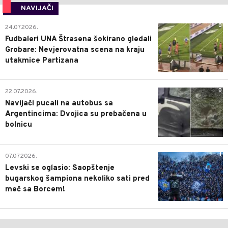
NAVIJAČI
0
24.07.2026.
Fudbaleri UNA Štrasena šokirano gledali
Grobare: Nevjerovatna scena na kraju
utakmice Partizana
0
22.07.2026.
Navijači pucali na autobus sa
Argentincima: Dvojica su prebačena u
bolnicu
1
07.07.2026.
Levski se oglasio: Saopštenje
bugarskog šampiona nekoliko sati pred
meč sa Borcem!