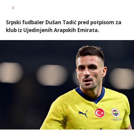
Nebojša
AUTOR
0
Šatara
Srpski fudbaler Dušan Tadić pred potpisom za
klub iz Ujedinjenih Arapskih Emirata.