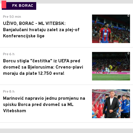
FK BORAC
0
Pre 50 min
UŽIVO, BORAC - ML VITEBSK:
Banjalučani hvataju zalet za plej-of
Konferencijske lige
0
Pre 6 h
Borcu stigla "čestitka" iz UEFA pred
dvomeč sa Bjelorusima: Crveno-plavi
moraju da plate 12.750 evra!
0
Pre 8 h
Marinović napravio jednu promjenu na
spisku Borca pred dvomeč sa ML
Vitebskom