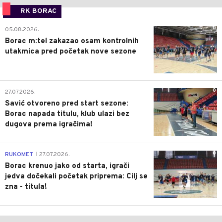
RK BORAC
0
05.08.2026.
Borac m:tel zakazao osam kontrolnih
utakmica pred početak nove sezone
0
27.07.2026.
Savić otvoreno pred start sezone:
Borac napada titulu, klub ulazi bez
dugova prema igračima!
0
RUKOMET
27.07.2026.
|
Borac krenuo jako od starta, igrači
jedva dočekali početak priprema: Cilj se
zna - titula!