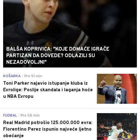
BALŠA KOPRIVICA: "KOJE DOMAĆE IGRAČE
PARTIZAN DA DOVEDE? ODLAZILI SU
NEZADOVOLJNI"
0
KOŠARKA
Pre 51 min
|
Toni Parker najavio istupanje kluba iz
Evrolige: Poslije skandala i laganja hoće
u NBA Evropu
0
FUDBAL
Pre 58 min
|
Real Madrid potrošio 125.000.000 evra:
Florentino Perez ispunio najveće ljetno
obećanje