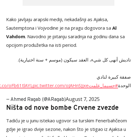
Kako javljaju arapski mediji, nekadašnji as Ajaksa,
Sautemptona i Vojvodine je na pragu dogovora sa
Al
Vahdom
. Navodno je pitanju saradnja na godinu dana sa
opcijom produžetka na isti period.
تاديش أنهى كل شيء، العقد سيكون (موسم + سنة اختيارية).
صفقة كبيرة لنادي
/t.co/oFb61tlAYL
pic.twitter.com/oJAHnSJjxe
#حسبما_علمت
الوحدة
August 7, 2025
— Ahmed Ragab (@ARagab)
Ništa od nove bombe Crvene zvezde
Tadiću je u junu istekao ugovor sa turskim Fenerbahčeom
gdje je igrao dvije sezone, nakon što je stigao iz Ajaksa u