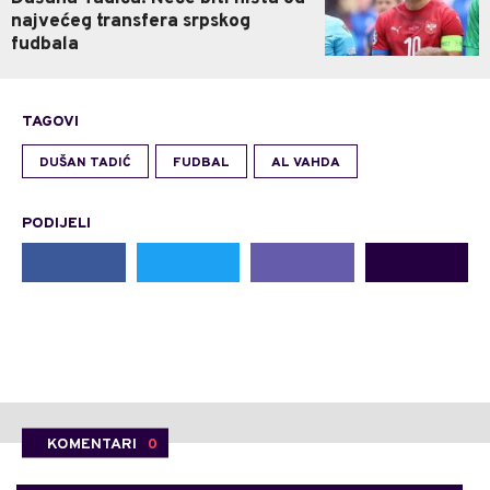
najvećeg transfera srpskog
fudbala
TAGOVI
DUŠAN TADIĆ
FUDBAL
AL VAHDA
PODIJELI
KOMENTARI
0