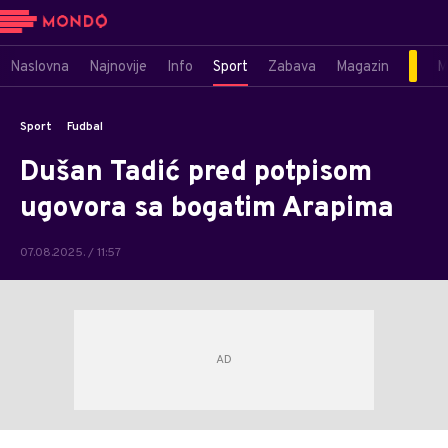
Naslovna
Najnovije
Info
Sport
Zabava
Magazin
M
Sport
Fudbal
Dušan Tadić pred potpisom
ugovora sa bogatim Arapima
07.08.2025. / 11:57