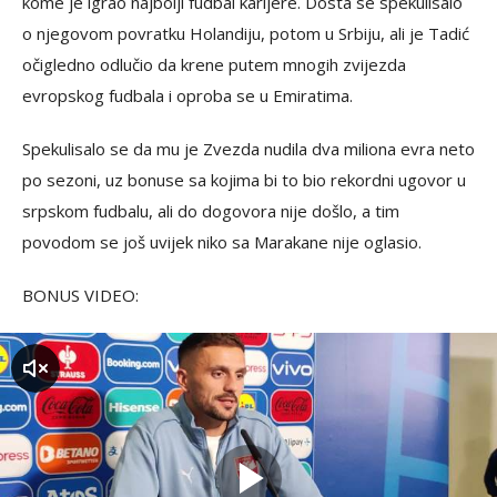
kome je igrao najbolji fudbal karijere. Dosta se spekulisalo
o njegovom povratku Holandiju, potom u Srbiju, ali je Tadić
očigledno odlučio da krene putem mnogih zvijezda
evropskog fudbala i oproba se u Emiratima.
Spekulisalo se da mu je Zvezda nudila dva miliona evra neto
po sezoni, uz bonuse sa kojima bi to bio rekordni ugovor u
srpskom fudbalu, ali do dogovora nije došlo, a tim
povodom se još uvijek niko sa Marakane nije oglasio.
BONUS VIDEO:
zvuk