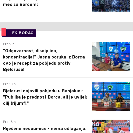
meč sa Borcem!
FK BORAC
0
Pre 9 h
"Odgovornost, disciplina,
koncentracija!" Jasna poruka iz Borca -
ovo je recept za pobjedu protiv
Bjelorusa!
0
Pre 10 h
Bjelorusi najavili pobjedu u Banjaluci:
"Publika je prednost Borca, ali je uvijek
cilj trijumf!"
0
Pre 18 h
Riješene nedoumice - nema odlaganja: