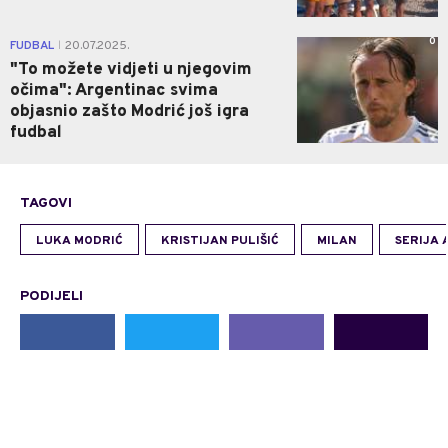
0
FUDBAL
20.07.2025.
|
"To možete vidjeti u njegovim
očima": Argentinac svima
objasnio zašto Modrić još igra
fudbal
TAGOVI
LUKA MODRIĆ
KRISTIJAN PULIŠIĆ
MILAN
SERIJA 
PODIJELI