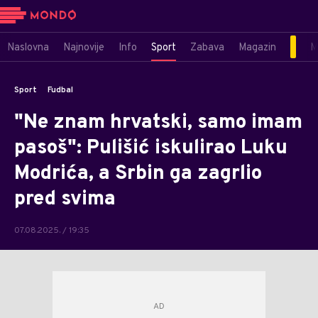
Naslovna
Najnovije
Info
Sport
Zabava
Magazin
M
Sport
Fudbal
"Ne znam hrvatski, samo imam
pasoš": Pulišić iskulirao Luku
Modrića, a Srbin ga zagrlio
pred svima
07.08.2025. / 19:35