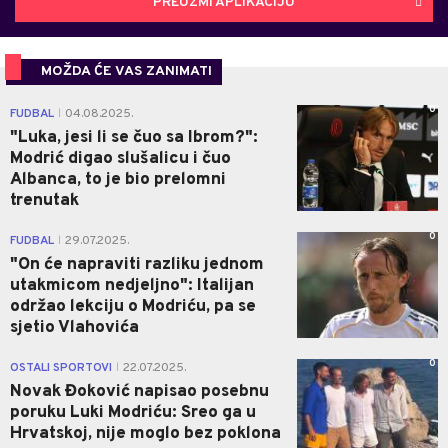
PREUZMI APLIKACIJU
MOŽDA ĆE VAS ZANIMATI
0
FUDBAL
04.08.2025.
|
"Luka, jesi li se čuo sa Ibrom?":
Modrić digao slušalicu i čuo
Albanca, to je bio prelomni
trenutak
0
FUDBAL
29.07.2025.
|
"On će napraviti razliku jednom
utakmicom nedjeljno": Italijan
održao lekciju o Modriću, pa se
sjetio Vlahovića
0
OSTALI SPORTOVI
22.07.2025.
|
Novak Đoković napisao posebnu
poruku Luki Modriću: Sreo ga u
Hrvatskoj, nije moglo bez poklona