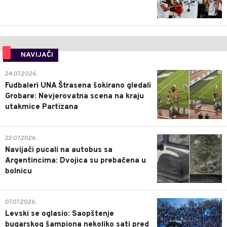
NAVIJAČI
0
24.07.2026.
Fudbaleri UNA Štrasena šokirano gledali
Grobare: Nevjerovatna scena na kraju
utakmice Partizana
0
22.07.2026.
Navijači pucali na autobus sa
Argentincima: Dvojica su prebačena u
bolnicu
1
07.07.2026.
Levski se oglasio: Saopštenje
bugarskog šampiona nekoliko sati pred