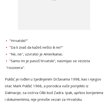
"Hrvatski?"
"Da li znaš da kažeš nešto ili ne?"
"Ne, ne", uzvratio je Amerikanac.
"Samo mi je pasoš hrvatski", nasmijao se vezista
"rosonera".
Pulišić je rođen u Sjedinjenim Državama 1998, kao i njegov
otac Mark Pulišić 1968, a porodica vuče porijeklo iz
Dalmacije, sa ostrva Olib kod Zadra. Ipak, uprkos korijenima
i dokumentima, nije previše vezan za Hrvatsku.