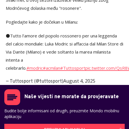
Svaki meč u ovoj sezoni izazivaće veliku pažnju zbog
Modrićevog dolaska među "rosonere".
Pogledajte kako je dočekan u Milanu:
⚫️Tutto l’amore del popolo rossonero per una leggenda
del calcio mondiale: Luka Modric si affaccia dal Milan Store di
Via Dante (Milano) e vede soltanto la marea milanista
intenta a
celebrarlo.
#modric
#acmilan
#Tuttosport
pic.twitter.com/QsR8
August 4, 2025
— Tuttosport (@tuttosport)
Naše vijesti ne morate da provjeravate
Budite bolje informisani od drugih, preuzmite Mondo mobilnu
aplikaciju