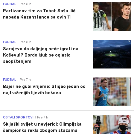
0
FUDBAL
Pre 6 h
|
Partizanov tim za Tobol: Saša Ilić
napada Kazahstance sa ovih 11
0
FUDBAL
Pre 6 h
|
Sarajevo do daljnjeg neće igrati na
Koševu!? Bordo klub se oglasio
saopštenjem
0
FUDBAL
Pre 7 h
|
Bajer ne gubi vrijeme: Stigao jedan od
najtraženijih lijevih bekova
0
OSTALI SPORTOVI
Pre 7 h
|
Skijaški svijet u nevjerici: Olimpijska
šampionka rekla zbogom stazama