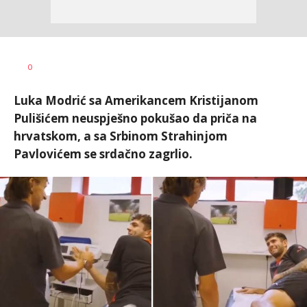
Bojan
AUTOR
0
Jakovljević
Luka Modrić sa Amerikancem Kristijanom
Pulišićem neuspješno pokušao da priča na
hrvatskom, a sa Srbinom Strahinjom
Pavlovićem se srdačno zagrlio.