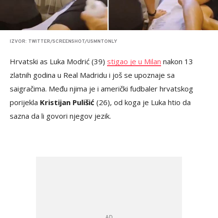
IZVOR: TWITTER/SCREENSHOT/USMNTONLY
Hrvatski as Luka Modrić (39)
stigao je u Milan
nakon 13
zlatnih godina u Real Madridu i još se upoznaje sa
saigračima. Među njima je i američki fudbaler hrvatskog
porijekla
Kristijan Pulišić
(26), od koga je Luka htio da
sazna da li govori njegov jezik.