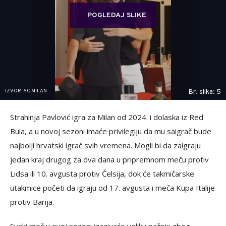
POGLEDAJ SLIKE
IZVOR: AC MILAN
Br. slika: 5
Strahinja Pavlović igra za Milan od 2024. i dolaska iz Red
Bula, a u novoj sezoni imaće privilegiju da mu saigrač bude
najbolji hrvatski igrač svih vremena. Mogli bi da zaigraju
jedan kraj drugog za dva dana u pripremnom meču protiv
Lidsa ili 10. avgusta protiv Čelsija, dok će takmičarske
utakmice početi da igraju od 17. avgusta i meča Kupa Italije
protiv Barija.