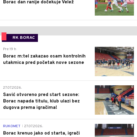
Borac dan ranije dočekuje Velež
RK BORAC
0
Pre 19 h
Borac m:tel zakazao osam kontrolnih
utakmica pred početak nove sezone
0
27.07.2026.
Savić otvoreno pred start sezone:
Borac napada titulu, klub ulazi bez
dugova prema igračima!
0
RUKOMET
27.07.2026.
|
Borac krenuo jako od starta, igrači