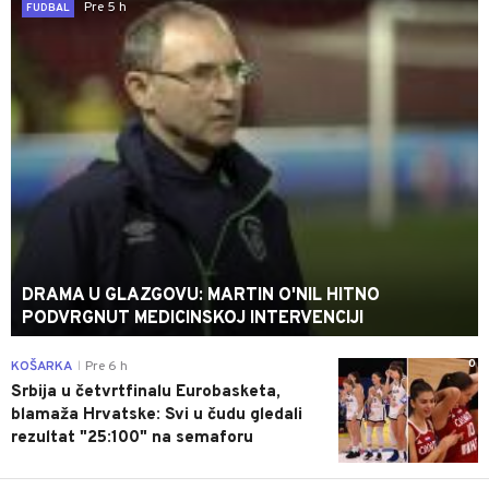
Pre 5 h
FUDBAL
DRAMA U GLAZGOVU: MARTIN O'NIL HITNO
PODVRGNUT MEDICINSKOJ INTERVENCIJI
0
KOŠARKA
Pre 6 h
|
Srbija u četvrtfinalu Eurobasketa,
blamaža Hrvatske: Svi u čudu gledali
rezultat "25:100" na semaforu