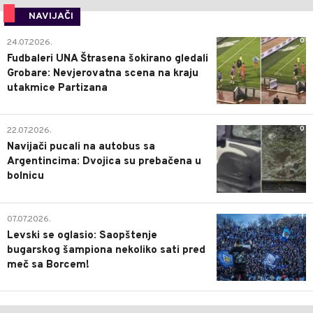
NAVIJAČI
0
24.07.2026.
Fudbaleri UNA Štrasena šokirano gledali
Grobare: Nevjerovatna scena na kraju
utakmice Partizana
0
22.07.2026.
Navijači pucali na autobus sa
Argentincima: Dvojica su prebačena u
bolnicu
1
07.07.2026.
Levski se oglasio: Saopštenje
bugarskog šampiona nekoliko sati pred
meč sa Borcem!