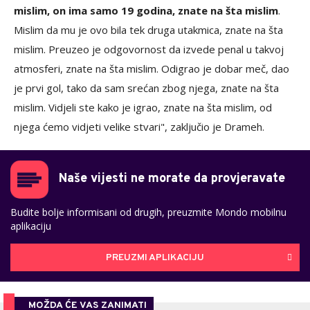
mislim, on ima samo 19 godina, znate na šta mislim
.
Mislim da mu je ovo bila tek druga utakmica, znate na šta
mislim. Preuzeo je odgovornost da izvede penal u takvoj
atmosferi, znate na šta mislim. Odigrao je dobar meč, dao
je prvi gol, tako da sam srećan zbog njega, znate na šta
mislim. Vidjeli ste kako je igrao, znate na šta mislim, od
njega ćemo vidjeti velike stvari", zaključio je Drameh.
Naše vijesti ne morate da provjeravate
Budite bolje informisani od drugih, preuzmite Mondo mobilnu
aplikaciju
PREUZMI APLIKACIJU
MOŽDA ĆE VAS ZANIMATI