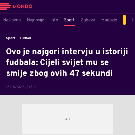
Naslovna
Najnovije
Info
Sport
Zabava
Magazin
M
Sport
Fudbal
Ovo je najgori intervju u istoriji
fudbala: Cijeli svijet mu se
smije zbog ovih 47 sekundi
15.08.2025. / 15:42