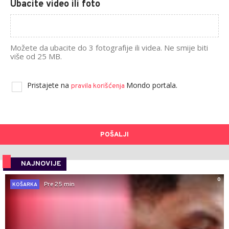
Ubacite video ili foto
Možete da ubacite do 3 fotografije ili videa. Ne smije biti
više od 25 MB.
Pristajete na
Mondo portala.
pravila korišćenja
POŠALJI
NAJNOVIJE
0
Pre 25 min
KOŠARKA