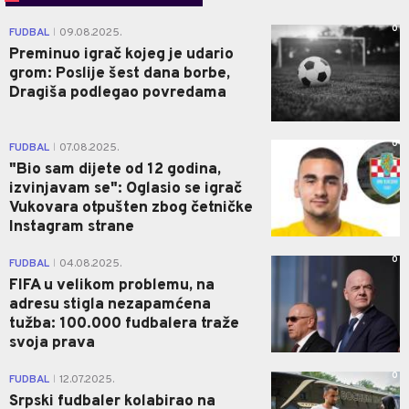
0
FUDBAL
09.08.2025.
|
Preminuo igrač kojeg je udario
grom: Poslije šest dana borbe,
Dragiša podlegao povredama
0
FUDBAL
07.08.2025.
|
"Bio sam dijete od 12 godina,
izvinjavam se": Oglasio se igrač
Vukovara otpušten zbog četničke
Instagram strane
0
FUDBAL
04.08.2025.
|
FIFA u velikom problemu, na
adresu stigla nezapamćena
tužba: 100.000 fudbalera traže
svoja prava
0
FUDBAL
12.07.2025.
|
Srpski fudbaler kolabirao na