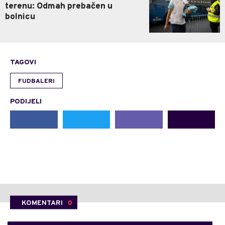
terenu: Odmah prebačen u
bolnicu
TAGOVI
FUDBALERI
PODIJELI
KOMENTARI
0