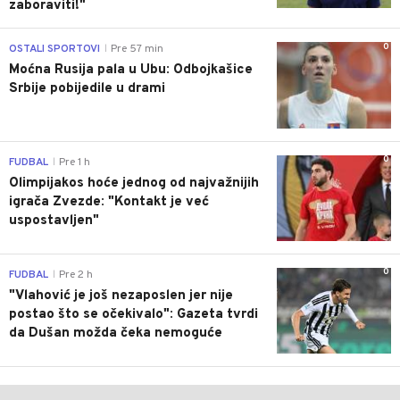
zaboraviti!"
0
OSTALI SPORTOVI
Pre 57 min
|
Moćna Rusija pala u Ubu: Odbojkašice
Srbije pobijedile u drami
0
FUDBAL
Pre 1 h
|
Olimpijakos hoće jednog od najvažnijih
igrača Zvezde: "Kontakt je već
uspostavljen"
0
FUDBAL
Pre 2 h
|
"Vlahović je još nezaposlen jer nije
postao što se očekivalo": Gazeta tvrdi
da Dušan možda čeka nemoguće