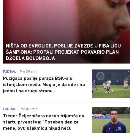
NIŠTA OD EVROLIGE, POSLIJE ZVEZDE U FIBA LIGU
ŠAMPIONA: PROPALI PROJEKAT POKVARIO PLAN
DŽOELA BOLOMBOJA
0
FUDBAL
Pre 39 min
|
Puzigaća poslije poraza BSK-a u
istorijskom meču: Moglo je da ode i na
jednu i na drugu stranu...
0
FUDBAL
Pre 49 min
|
Trener Željezničara nakon trijumfa na
startu prvenstva: "Poseban dan za
mene, ovu utakmicu nikad neću