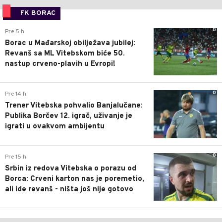
FK BORAC
0
Pre 5 h
Borac u Mađarskoj obilježava jubilej:
Revanš sa ML Vitebskom biće 50.
nastup crveno-plavih u Evropi!
0
Pre 14 h
Trener Vitebska pohvalio Banjalučane:
Publika Borčev 12. igrač, uživanje je
igrati u ovakvom ambijentu
0
Pre 15 h
Srbin iz redova Vitebska o porazu od
Borca: Crveni karton nas je poremetio,
ali ide revanš - ništa još nije gotovo