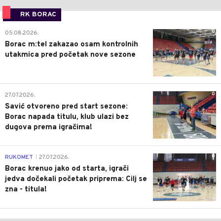
RK BORAC
0
05.08.2026.
Borac m:tel zakazao osam kontrolnih
utakmica pred početak nove sezone
0
27.07.2026.
Savić otvoreno pred start sezone:
Borac napada titulu, klub ulazi bez
dugova prema igračima!
0
RUKOMET
27.07.2026.
|
Borac krenuo jako od starta, igrači
jedva dočekali početak priprema: Cilj se
zna - titula!