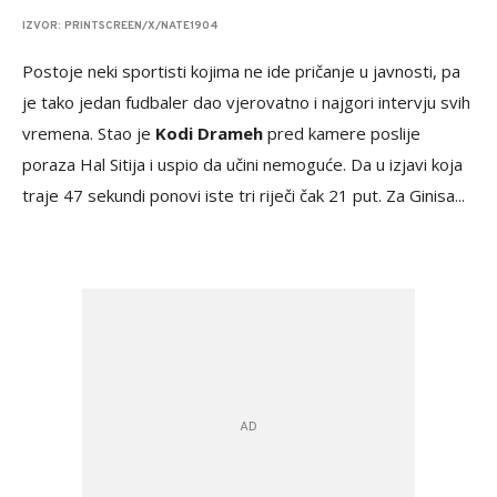
IZVOR: PRINTSCREEN/X/NATE1904
Postoje neki sportisti kojima ne ide pričanje u javnosti, pa
je tako jedan fudbaler dao vjerovatno i najgori intervju svih
vremena. Stao je
Kodi Drameh
pred kamere poslije
poraza Hal Sitija i uspio da učini nemoguće. Da u izjavi koja
traje 47 sekundi ponovi iste tri riječi čak 21 put. Za Ginisa...