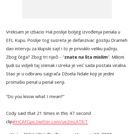
Vreksam je izbacio Hal poslije boljeg izvođenja penala u
EFL Kupu. Poslije tog susreta je defanzivac gostiju Drameh
dao intervju za klupski sajt i to je privuklo veliku pažnju.
Zbog čega? Zbog tri riječi - "
znate na šta mislim
". Milioni
ljudi su vidjeli taj snimak i izreka je već sada postala viralna.
Stao je u odbranu saigrača Džoela Ndale koji je jedini
promašio penal u penal seriji.
“Do you know what I mean?”
Cody said that 21 times in this 47 second
clip
#HCAFC
pic.twitter.com/ueZmcATfcT