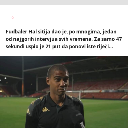
Bojan
AUTOR
0
Jakovljević
Fudbaler Hal sitija dao je, po mnogima, jedan
od najgorih intervjua svih vremena. Za samo 47
sekundi uspio je 21 put da ponovi iste riječi...