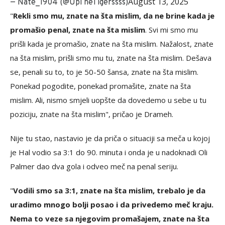
August 13, 2025
— Nate_1904 (@UpTheTigerssss)
"
Rekli smo mu, znate na šta mislim, da ne brine kada je
promašio penal, znate na šta mislim
. Svi mi smo mu
prišli kada je promašio, znate na šta mislim. Nažalost, znate
na šta mislim, prišli smo mu tu, znate na šta mislim. Dešava
se, penali su to, to je 50-50 šansa, znate na šta mislim.
Ponekad pogodite, ponekad promašite, znate na šta
mislim. Ali, nismo smjeli uopšte da dovedemo u sebe u tu
poziciju, znate na šta mislim", pričao je Drameh.
Nije tu stao, nastavio je da priča o situaciji sa meča u kojoj
je Hal vodio sa 3:1 do 90. minuta i onda je u nadoknadi Oli
Palmer dao dva gola i odveo meč na penal seriju.
"
Vodili smo sa 3:1, znate na šta mislim, trebalo je da
uradimo mnogo bolji posao i da privedemo meč kraju.
Nema to veze sa njegovim promašajem, znate na šta