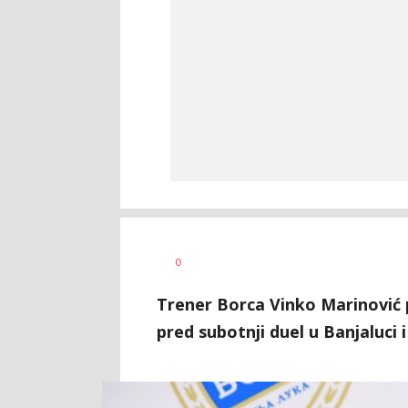
Goran
AUTOR
0
Arbutina
Trener Borca Vinko Marinović 
pred subotnji duel u Banjaluci i