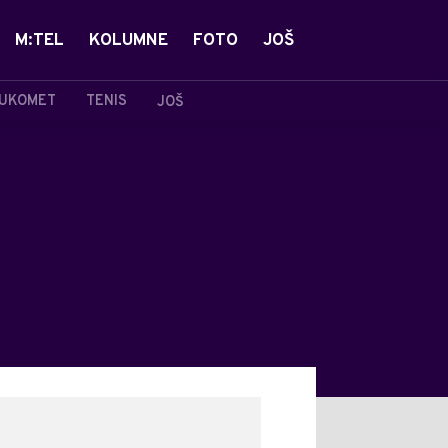
M:TEL
KOLUMNE
FOTO
JOŠ
UKOMET
TENIS
JOŠ