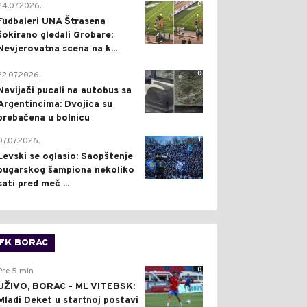
0
24.07.2026.
Fudbaleri UNA Štrasena
šokirano gledali Grobare:
Nevjerovatna scena na k...
0
22.07.2026.
Navijači pucali na autobus sa
Argentincima: Dvojica su
prebačena u bolnicu
1
07.07.2026.
Levski se oglasio: Saopštenje
bugarskog šampiona nekoliko
sati pred meč ...
FK BORAC
0
Pre 5 min
UŽIVO, BORAC - ML VITEBSK:
Mladi Deket u startnoj postavi