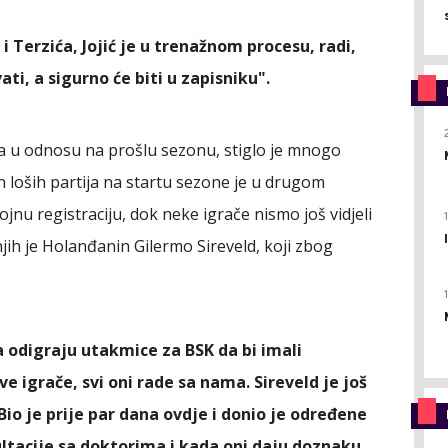
Terzića, Jojić je u trenažnom procesu, radi,
ati, a sigurno će biti u zapisniku".
a u odnosu na prošlu sezonu, stiglo je mnogo
n loših partija na startu sezone je u drugom
jnu registraciju, dok neke igrače nismo još vidjeli
ih je Holanđanin Gilermo Sireveld, koji zbog
 a odigraju utakmice za BSK da bi imali
 igrače, svi oni rade sa nama. Sireveld je još
Bio je prije par dana ovdje i donio je određene
ltacije sa doktorima i kada oni daju doznaku