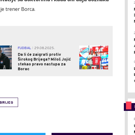
je trener Borca.
0
0
FUDBAL
29.08.2025.
|
Da li će zaigrati protiv
Širokog Brijega? Miloš Jojić
stekao pravo nastupa za
Borac
 BRIJEG