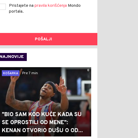
Pristajete na
pravila korišćenja
Mondo
portala.
POŠALJI
NAJNOVIJE
0
Pre 7 min
KOŠARKA
"BIO SAM KOD KUĆE KADA SU
SE OPROSTILI OD MENE":
KENAN OTVORIO DUŠU O OD...