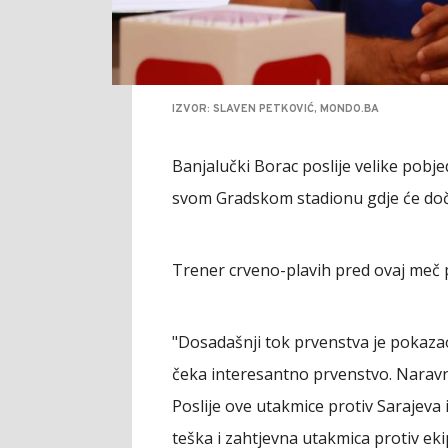
IZVOR: SLAVEN PETKOVIĆ, MONDO.BA
Banjalučki Borac poslije velike pobje
svom Gradskom stadionu gdje će doče
Trener crveno-plavih pred ovaj meč 
"Dosadašnji tok prvenstva je pokazao
čeka interesantno prvenstvo. Naravno,
Poslije ove utakmice protiv Sarajeva 
teška i zahtjevna utakmica protiv ekip