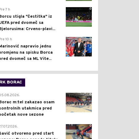
0
Pre 7 h
Borcu stigla "čestitka" iz
UEFA pred dvomeč sa
Bjelorusima: Crveno-plavi...
0
Pre 10 h
Marinović napravio jednu
promjenu na spisku Borca
pred dvomeč sa ML Vite...
RK BORAC
0
05.08.2026.
Borac m:tel zakazao osam
kontrolnih utakmica pred
početak nove sezone
0
27.07.2026.
Savić otvoreno pred start