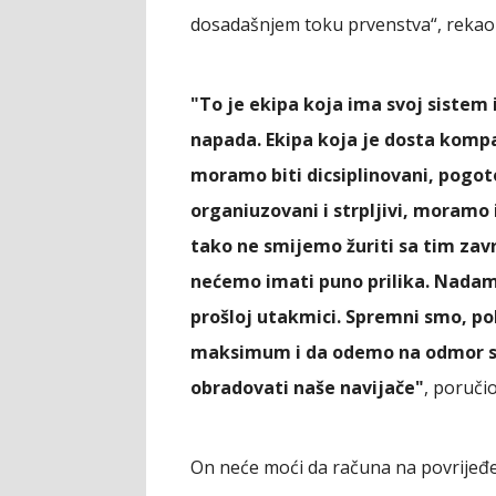
dosadašnjem toku prvenstva“, rekao j
"To je ekipa koja ima svoj sistem i
napada. Ekipa koja je dosta kompa
moramo biti dicsiplinovani, pogo
organiuzovani i strpljivi, moramo 
tako ne smijemo žuriti sa tim zav
nećemo imati puno prilika. Nadam s
prošloj utakmici. Spremni smo, 
maksimum i da odemo na odmor sa
obradovati naše navijače"
, poručio
On neće moći da računa na povrijeđe