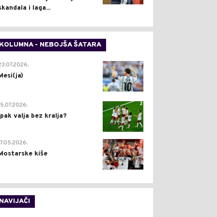
skandala i laga...
KOLUMNA - NEBOJŠA ŠATARA
0
23.07.2026.
Mesi(ja)
2
15.07.2026.
Ipak valja bez kralja?
0
17.05.2026.
Mostarske kiše
NAVIJAČI