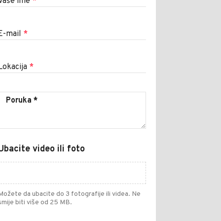
Vaše ime
*
E-mail
*
Lokacija
*
Ubacite video ili foto
Možete da ubacite do 3 fotografije ili videa. Ne
smije biti više od 25 MB.