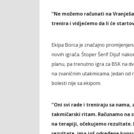
"Ne možemo računati na Vranješa i 
trenira i vidjećemo da li će startov
Ekipa Borca je značajno promijenjen
novih igrača. Štoper Šerif Dijuf nako
planu, pa trenutno igra za BSK na dvo
na zvaničnim utakmicama. Jedan od nj
bolesti nije sa ekipom.
"Oni svi rade i treniraju sa nama,
takmičarski ritam. Računamo na sve
na terapiji, očekujemo rezultate. 
rezultate, ima još određene konsu