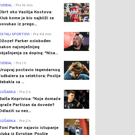
0
FUDBAL
Pre 16 min
|
Obrt oko Vasilija Kostova:
Klub kome je bio najbliži se
povukao iz prego...
0
OSTALI SPORTOVI
Pre 44 min
|
Džozef Parker oslobođen
nakon najsmješnijeg
objašnjenja za doping: "Nisa...
0
FUDBAL
Pre 1 h
|
Urugvaj postavio legendarnog
fudbalera za selektora: Poslije
debakla sa ...
0
KOŠARKA
Pre 2 h
|
Balša Koprivica: "Koje domaće
igrače Partizan da dovede?
Odlazili su nez...
0
KOŠARKA
Pre 2 h
|
Toni Parker najavio istupanje
kluba iz Evrolige: Poslije