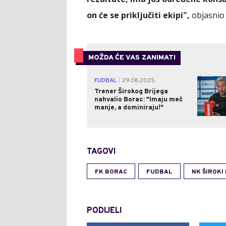
on će se priključiti ekipi",
objasnio 
MOŽDA ĆE VAS ZANIMATI
FUDBAL
29.08.2025.
|
Trener Širokog Brijega
nahvalio Borac: "Imaju meč
manje, a dominiraju!"
TAGOVI
FK BORAC
FUDBAL
NK ŠIROKI
PODIJELI