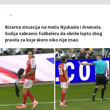
Nebojša
AUTOR
0
Šatara
Bizarna situacija na meču Njukasla i Arsenala.
Sudija zabranio fudbaleru da obriše loptu zbog
pravila za koje skoro niko nije znao.