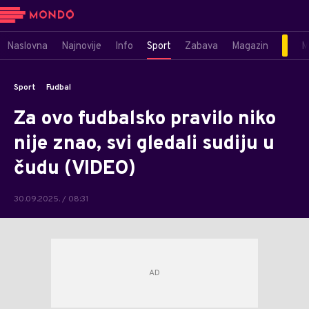
Naslovna
Najnovije
Info
Sport
Zabava
Magazin
M
Sport
Fudbal
Za ovo fudbalsko pravilo niko
nije znao, svi gledali sudiju u
čudu (VIDEO)
30.09.2025. / 08:31