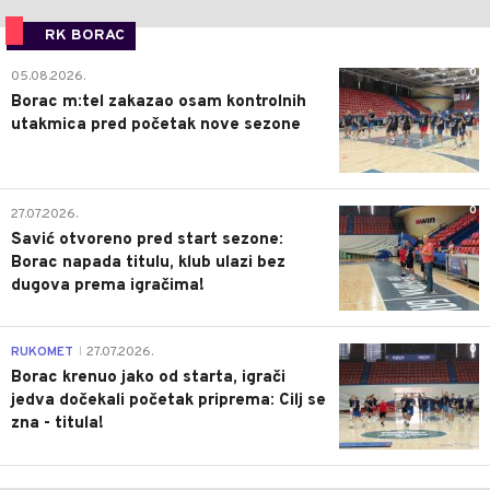
RK BORAC
0
05.08.2026.
Borac m:tel zakazao osam kontrolnih
utakmica pred početak nove sezone
0
27.07.2026.
Savić otvoreno pred start sezone:
Borac napada titulu, klub ulazi bez
dugova prema igračima!
0
RUKOMET
27.07.2026.
|
Borac krenuo jako od starta, igrači
jedva dočekali početak priprema: Cilj se
zna - titula!