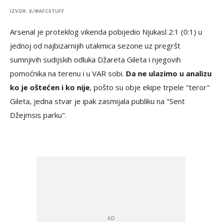
IZVOR: X/@AFCSTUFF
Arsenal je proteklog vikenda pobijedio Njukasl 2:1 (0:1) u
jednoj od najbizarnijih utakmica sezone uz pregršt
sumnjivih sudijskih odluka Džareta Gileta i njegovih
pomoćnika na terenu i u VAR sobi.
Da ne ulazimo u analizu
ko je oštećen i ko nije
, pošto su obje ekipe trpele "teror"
Gileta, jedna stvar je ipak zasmijala publiku na "Sent
Džejmsis parku".