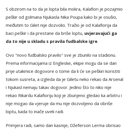
S obzirom na to da je lopta bila mokra, Kalafiori je pozajmio
peškir od golmana Njukasla Nika Poupa kako bi je osušio,
međutim to Gilet nije dozvolio. Tražio je od Kalafiorija da
baci peškir i da prestane da briše loptu,
uvjeravajući ga
da to nije u skladu s pravila fudbalske igre
.
Ovo "novo fudbalsko pravilo" sve je zbunilo na stadionu.
Prema informacijama iz Engleske, ekipe mogu da se dan
prije utakmice dogovore o tome da li će se peškiri koristiti
tokom susreta, a izgleda da je Giletu neko rekao da Arsenal
i Njukasl nemaju takav dogovor. Jedino što to niko nije
rekao Rikardu Kalafioriju koji je zbunjeno gledao ka arbitru i
nije mogao da vjeruje da mu nije dozvoljeno da obriše
loptu, kada to inače uvek radi.
Primjera radi, samo dan kasnije, Džeferson Lerma obrisao