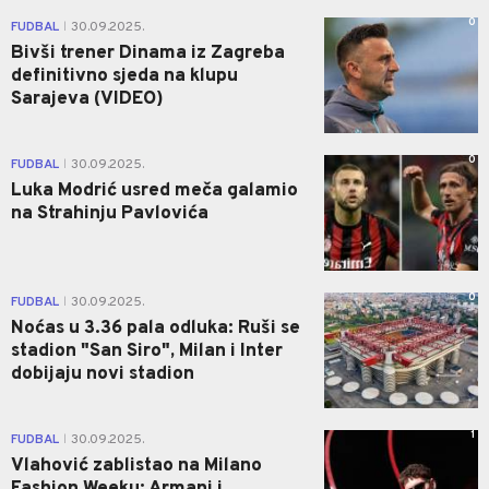
0
FUDBAL
30.09.2025.
|
Bivši trener Dinama iz Zagreba
definitivno sjeda na klupu
Sarajeva (VIDEO)
0
FUDBAL
30.09.2025.
|
Luka Modrić usred meča galamio
na Strahinju Pavlovića
0
FUDBAL
30.09.2025.
|
Noćas u 3.36 pala odluka: Ruši se
stadion "San Siro", Milan i Inter
dobijaju novi stadion
1
FUDBAL
30.09.2025.
|
Vlahović zablistao na Milano