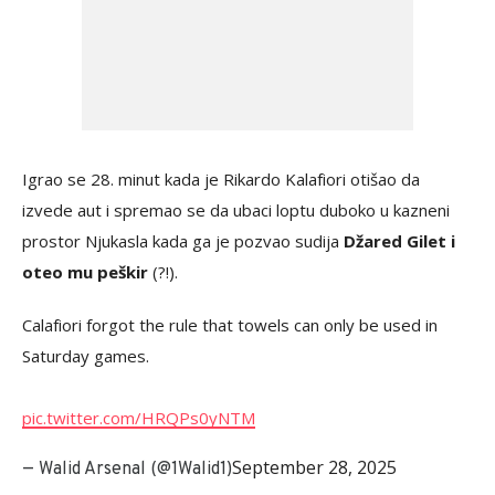
Igrao se 28. minut kada je Rikardo Kalafiori otišao da
izvede aut i spremao se da ubaci loptu duboko u kazneni
prostor Njukasla kada ga je pozvao sudija
Džared Gilet i
oteo mu peškir
(?!).
Calafiori forgot the rule that towels can only be used in
Saturday games.
pic.twitter.com/HRQPs0yNTM
September 28, 2025
— Walid Arsenal (@1Walid1)