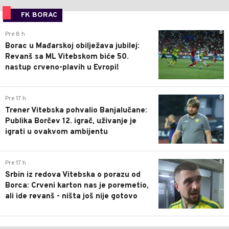
FK BORAC
0
Pre 8 h
Borac u Mađarskoj obilježava jubilej:
Revanš sa ML Vitebskom biće 50.
nastup crveno-plavih u Evropi!
0
Pre 17 h
Trener Vitebska pohvalio Banjalučane:
Publika Borčev 12. igrač, uživanje je
igrati u ovakvom ambijentu
0
Pre 17 h
Srbin iz redova Vitebska o porazu od
Borca: Crveni karton nas je poremetio,
ali ide revanš - ništa još nije gotovo