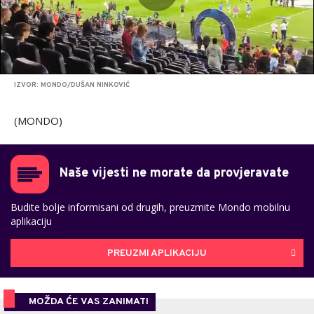
IZVOR: MONDO/DUŠAN NINKOVIĆ
(MONDO)
Naše vijesti ne morate da provjeravate
Budite bolje informisani od drugih, preuzmite Mondo mobilnu
aplikaciju
PREUZMI APLIKACIJU
MOŽDA ĆE VAS ZANIMATI