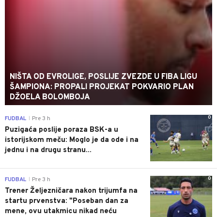
NIŠTA OD EVROLIGE, POSLIJE ZVEZDE U FIBA LIGU
ŠAMPIONA: PROPALI PROJEKAT POKVARIO PLAN
DŽOELA BOLOMBOJA
0
FUDBAL
Pre 3 h
|
Puzigaća poslije poraza BSK-a u
istorijskom meču: Moglo je da ode i na
jednu i na drugu stranu...
0
FUDBAL
Pre 3 h
|
Trener Željezničara nakon trijumfa na
startu prvenstva: "Poseban dan za
mene, ovu utakmicu nikad neću