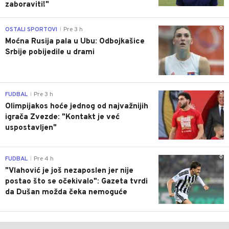
zaboraviti!"
0
OSTALI SPORTOVI
Pre 3 h
|
Moćna Rusija pala u Ubu: Odbojkašice
Srbije pobijedile u drami
0
FUDBAL
Pre 3 h
|
Olimpijakos hoće jednog od najvažnijih
igrača Zvezde: "Kontakt je već
uspostavljen"
0
FUDBAL
Pre 4 h
|
"Vlahović je još nezaposlen jer nije
postao što se očekivalo": Gazeta tvrdi
da Dušan možda čeka nemoguće