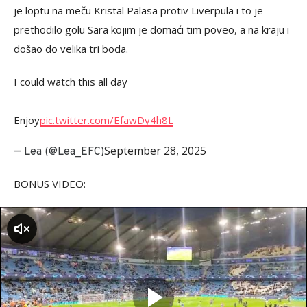
je loptu na meču Kristal Palasa protiv Liverpula i to je
prethodilo golu Sara kojim je domaći tim poveo, a na kraju i
došao do velika tri boda.
I could watch this all day
Enjoy
pic.twitter.com/EfawDy4h8L
September 28, 2025
— Lea (@Lea_EFC)
BONUS VIDEO:
zvuk