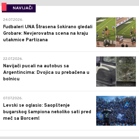
NAVIJAČI
0
24.07.2026.
Fudbaleri UNA Štrasena šokirano gledali
Grobare: Nevjerovatna scena na kraju
utakmice Partizana
0
22.07.2026.
Navijači pucali na autobus sa
Argentincima: Dvojica su prebačena u
bolnicu
1
07.07.2026.
Levski se oglasio: Saopštenje
bugarskog šampiona nekoliko sati pred
meč sa Borcem!