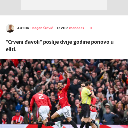
AUTOR
Dragan Šutvić
0
IZVOR
mondo.rs
"Crveni đavoli" poslije dvije godine ponovo u
eliti.