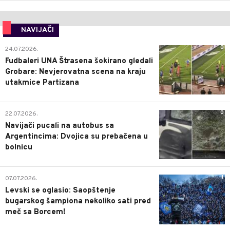
NAVIJAČI
0
24.07.2026.
Fudbaleri UNA Štrasena šokirano gledali
Grobare: Nevjerovatna scena na kraju
utakmice Partizana
0
22.07.2026.
Navijači pucali na autobus sa
Argentincima: Dvojica su prebačena u
bolnicu
1
07.07.2026.
Levski se oglasio: Saopštenje
bugarskog šampiona nekoliko sati pred
meč sa Borcem!