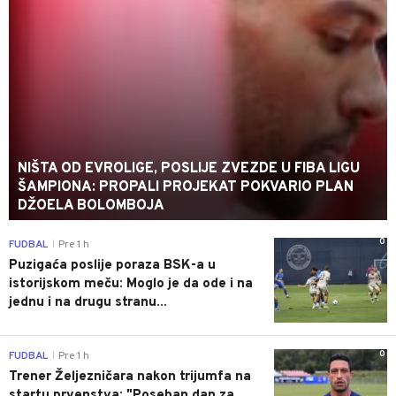
NIŠTA OD EVROLIGE, POSLIJE ZVEZDE U FIBA LIGU
ŠAMPIONA: PROPALI PROJEKAT POKVARIO PLAN
DŽOELA BOLOMBOJA
0
FUDBAL
Pre 1 h
|
Puzigaća poslije poraza BSK-a u
istorijskom meču: Moglo je da ode i na
jednu i na drugu stranu...
0
FUDBAL
Pre 1 h
|
Trener Željezničara nakon trijumfa na
startu prvenstva: "Poseban dan za