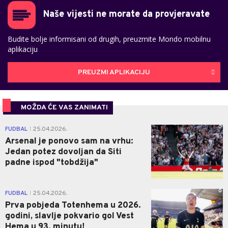
Naše vijesti ne morate da provjeravate
Budite bolje informisani od drugih, preuzmite Mondo mobilnu
aplikaciju
PREUZMI APLIKACIJU
MOŽDA ĆE VAS ZANIMATI
0
FUDBAL
25.04.2026.
|
Arsenal je ponovo sam na vrhu:
Jedan potez dovoljan da Siti
padne ispod "tobdžija"
0
FUDBAL
25.04.2026.
|
Prva pobjeda Totenhema u 2026.
godini, slavlje pokvario gol Vest
Hema u 93. minutu!