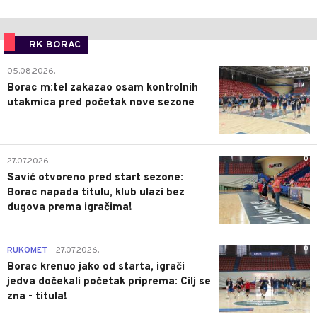
RK BORAC
0
05.08.2026.
Borac m:tel zakazao osam kontrolnih
utakmica pred početak nove sezone
0
27.07.2026.
Savić otvoreno pred start sezone:
Borac napada titulu, klub ulazi bez
dugova prema igračima!
0
RUKOMET
27.07.2026.
|
Borac krenuo jako od starta, igrači
jedva dočekali početak priprema: Cilj se
zna - titula!