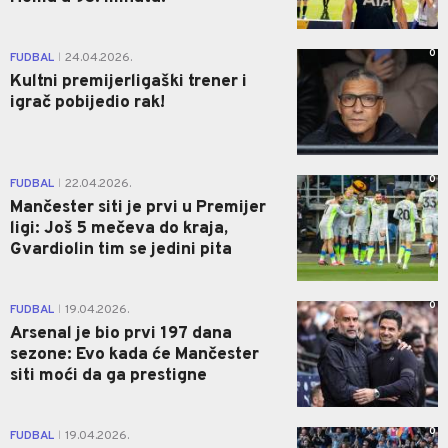
0
FUDBAL
24.04.2026.
|
Kultni premijerligaški trener i
igrač pobijedio rak!
0
FUDBAL
22.04.2026.
|
Mančester siti je prvi u Premijer
ligi: Još 5 mečeva do kraja,
Gvardiolin tim se jedini pita
0
FUDBAL
19.04.2026.
|
Arsenal je bio prvi 197 dana
sezone: Evo kada će Mančester
siti moći da ga prestigne
0
FUDBAL
19.04.2026.
|