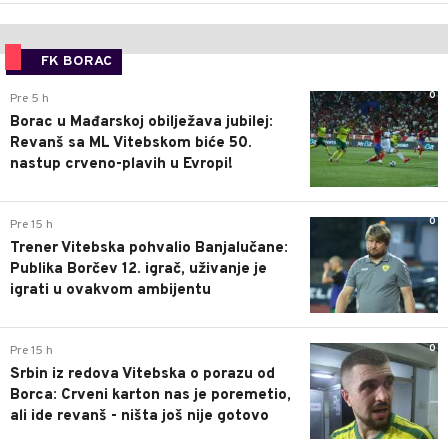
FK BORAC
0
Pre 5 h
Borac u Mađarskoj obilježava jubilej:
Revanš sa ML Vitebskom biće 50.
nastup crveno-plavih u Evropi!
0
Pre 15 h
Trener Vitebska pohvalio Banjalučane:
Publika Borčev 12. igrač, uživanje je
igrati u ovakvom ambijentu
0
Pre 15 h
Srbin iz redova Vitebska o porazu od
Borca: Crveni karton nas je poremetio,
ali ide revanš - ništa još nije gotovo