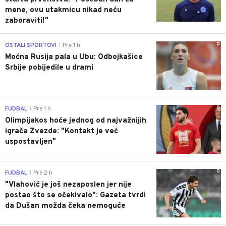
mene, ovu utakmicu nikad neću
zaboraviti!"
0
OSTALI SPORTOVI
Pre 1 h
|
Moćna Rusija pala u Ubu: Odbojkašice
Srbije pobijedile u drami
0
FUDBAL
Pre 1 h
|
Olimpijakos hoće jednog od najvažnijih
igrača Zvezde: "Kontakt je već
uspostavljen"
0
FUDBAL
Pre 2 h
|
"Vlahović je još nezaposlen jer nije
postao što se očekivalo": Gazeta tvrdi
da Dušan možda čeka nemoguće