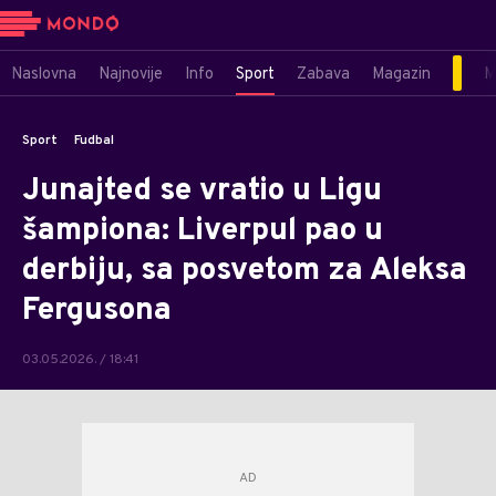
Naslovna
Najnovije
Info
Sport
Zabava
Magazin
M
Sport
Fudbal
Junajted se vratio u Ligu
šampiona: Liverpul pao u
derbiju, sa posvetom za Aleksa
Fergusona
03.05.2026. / 18:41