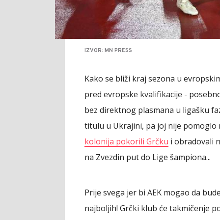
IZVOR: MN PRESS
Kako se bliži kraj sezona u evropski
pred evropske kvalifikacije - posebn
bez direktnog plasmana u ligašku fa
titulu u Ukrajini, pa joj nije pomoglo
kolonija pokorili Grčku
i obradovali n
na Zvezdin put do Lige šampiona...
Prije svega jer bi AEK mogao da bude
najboljih! Grčki klub će takmičenje p