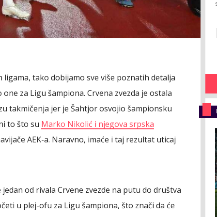
m ligama, tako dobijamo sve više poznatih detalja
o one za Ligu šampiona. Crvena zvezda je ostala
zu takmičenja jer je Šahtjor osvojio šampionsku
 ni to što su
Marko Nikolić i njegova srpska
avijače AEK-a. Naravno, imaće i taj rezultat uticaj
 jedan od rivala Crvene zvezde na putu do društva
očeti u plej-ofu za Ligu šampiona, što znači da će