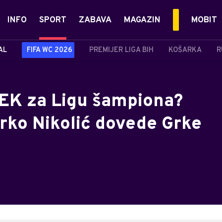
INFO
SPORT
ZABAVA
MAGAZIN
MOBIT
AL
FIFA WC 2026
PREMIJER LIGA BIH
KOŠARKA
R
EK za Ligu šampiona?
arko Nikolić dovede Grke