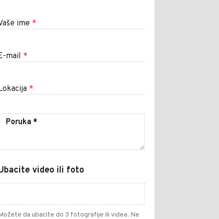
Vaše ime
*
E-mail
*
Lokacija
*
Ubacite video ili foto
Možete da ubacite do 3 fotografije ili videa. Ne