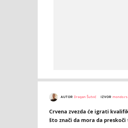
AUTOR
Dragan Šutvić
IZVOR
mondo.rs
Crvena zvezda će igrati kvalif
što znači da mora da preskoči 