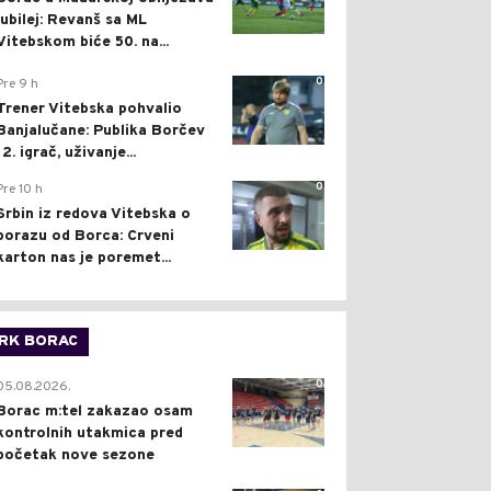
jubilej: Revanš sa ML
Vitebskom biće 50. na...
0
Pre 9 h
Trener Vitebska pohvalio
Banjalučane: Publika Borčev
12. igrač, uživanje...
0
Pre 10 h
Srbin iz redova Vitebska o
porazu od Borca: Crveni
karton nas je poremet...
RK BORAC
0
05.08.2026.
Borac m:tel zakazao osam
kontrolnih utakmica pred
početak nove sezone