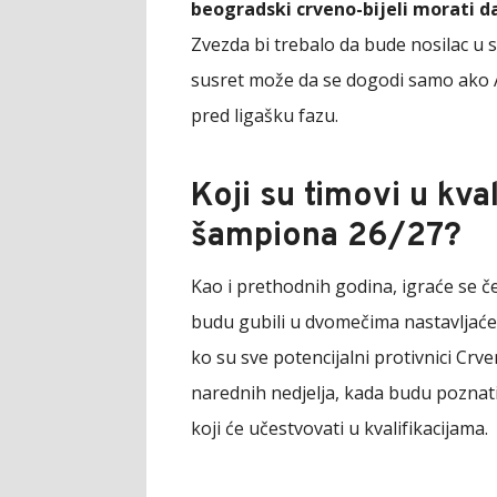
beogradski crveno-bijeli morati d
Zvezda bi trebalo da bude nosilac u 
susret može da se dogodi samo ako 
pred ligašku fazu.
Koji su timovi u kva
šampiona 26/27?
Kao i prethodnih godina, igraće se čet
budu gubili u dvomečima nastavljać
ko su sve potencijalni protivnici Crve
narednih nedjelja, kada budu poznati 
koji će učestvovati u kvalifikacijama.