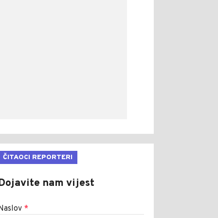
ČITAOCI REPORTERI
Dojavite nam vijest
Naslov
*