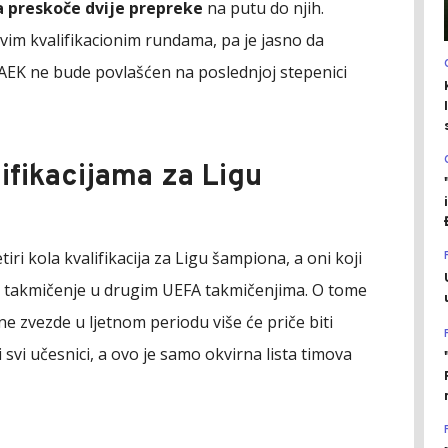
a preskoče dvije prepreke
na putu do njih.
svim kvalifikacionim rundama, pa je jasno da
AEK ne bude povlašćen na poslednjoj stepenici
lifikacijama za Ligu
iri kola kvalifikacija za Ligu šampiona, a oni koji
e takmičenje u drugim UEFA takmičenjima. O tome
ne zvezde u ljetnom periodu više će priče biti
svi učesnici, a ovo je samo okvirna lista timova