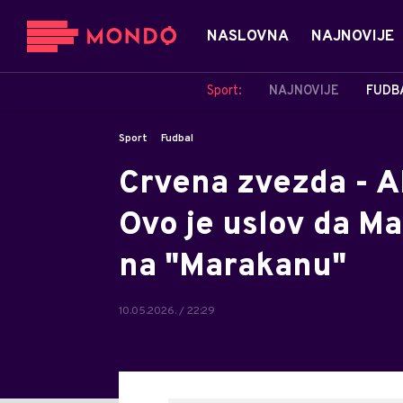
NASLOVNA
NAJNOVIJE
Sport:
NAJNOVIJE
FUDB
Sport
Fudbal
Crvena zvezda - A
Ovo je uslov da M
na "Marakanu"
10.05.2026. / 22:29