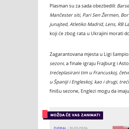
Plasman su za sada obezbedili:
Barse
Mančester siti, Pari Sen Žermen, Bor
junajted, Atletiko Madrid, Lens, RB La
koji će zbog rata u Ukrajini morati
Zagarantovana mjesta u Ligi šampion
sezoni
, a finale igraju Frajburg i Ast
trećeplasirani tim u Francuskoj, čet
u Španiji i Engleskoj, kao i drugi, treći 
finišu sezone, Englezi mogu da imaju
MOŽDA ĆE VAS ZANIMATI
FUDBAL
10.05.2026.
|