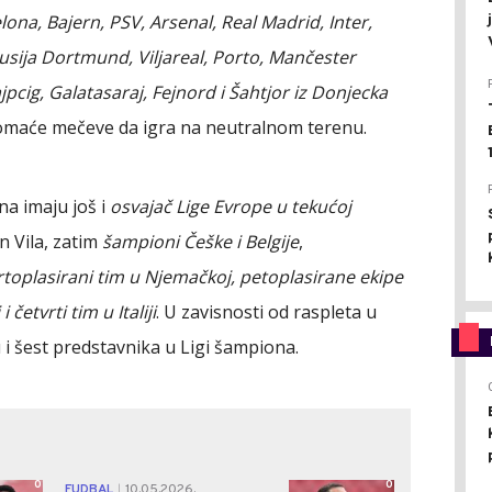
lona, Bajern, PSV, Arsenal, Real Madrid, Inter,
usija Dortmund, Viljareal, Porto, Mančester
jpcig, Galatasaraj, Fejnord i Šahtjor iz Donjecka
 domaće mečeve da igra na neutralnom terenu.
a imaju još i
osvajač Lige Evrope u tekućoj
on Vila, zatim
šampioni Češke i Belgije
,
vrtoplasirani tim u Njemačkoj, petoplasirane ekipe
i četvrti tim u Italiji
. U zavisnosti od raspleta u
 i šest predstavnika u Ligi šampiona.
0
0
FUDBAL
10.05.2026.
|