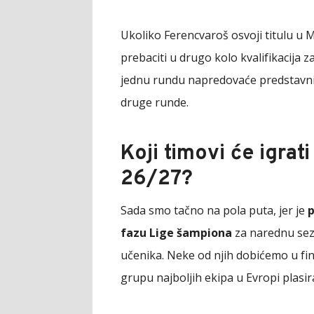
Ukoliko Ferencvaroš osvoji titulu u Ma
prebaciti u drugo kolo kvalifikacija 
jednu rundu napredovaće predstavnik S
druge runde.
Koji timovi će igrat
26/27?
Sada smo tačno na pola puta, jer je
p
fazu Lige šampiona
za narednu sez
učenika. Neke od njih dobićemo u fin
grupu najboljih ekipa u Evropi plasirat