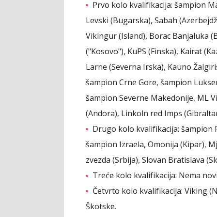
Prvo kolo kvalifikacija: šampion M
Levski (Bugarska), Sabah (Azerbejdž
Vikingur (Island), Borac Banjaluka (B
("Kosovo"), KuPS (Finska), Kairat (K
Larne (Severna Irska), Kauno Žalgiris (
šampion Crne Gore, šampion Luksemb
šampion Severne Makedonije, ML Vite
(Andora), Linkoln red Imps (Gibraltar
Drugo kolo kvalifikacija: šampion 
šampion Izraela, Omonija (Kipar), M
zvezda (Srbija), Slovan Bratislava (Sl
Treće kolo kvalifikacija: Nema novi
Četvrto kolo kvalifikacija: Viking
Škotske.