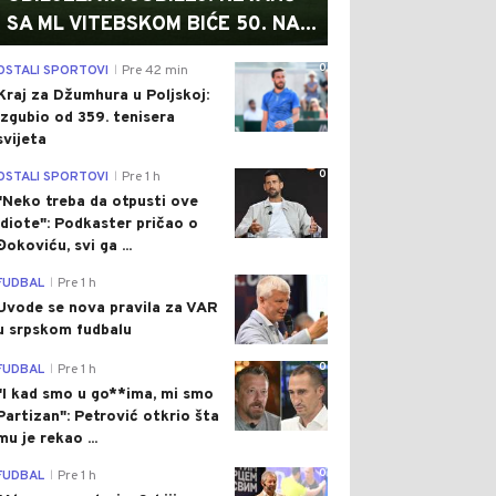
SA ML VITEBSKOM BIĆE 50. NA...
0
OSTALI SPORTOVI
Pre 42 min
|
Kraj za Džumhura u Poljskoj:
Izgubio od 359. tenisera
svijeta
0
OSTALI SPORTOVI
Pre 1 h
|
"Neko treba da otpusti ove
idiote": Podkaster pričao o
Đokoviću, svi ga ...
0
FUDBAL
Pre 1 h
|
Uvode se nova pravila za VAR
u srpskom fudbalu
0
FUDBAL
Pre 1 h
|
"I kad smo u go**ima, mi smo
Partizan": Petrović otkrio šta
mu je rekao ...
0
FUDBAL
Pre 1 h
|