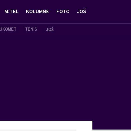
M:TEL
KOLUMNE
FOTO
JOŠ
UKOMET
TENIS
JOŠ