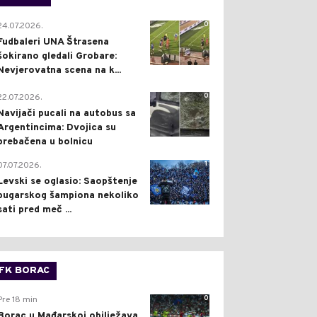
0
24.07.2026.
Fudbaleri UNA Štrasena
šokirano gledali Grobare:
Nevjerovatna scena na k...
0
22.07.2026.
Navijači pucali na autobus sa
Argentincima: Dvojica su
prebačena u bolnicu
1
07.07.2026.
Levski se oglasio: Saopštenje
bugarskog šampiona nekoliko
sati pred meč ...
FK BORAC
0
Pre 18 min
Borac u Mađarskoj obilježava