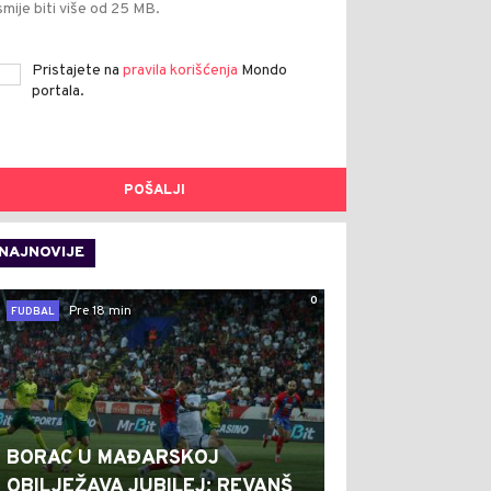
smije biti više od 25 MB.
Pristajete na
pravila korišćenja
Mondo
portala.
POŠALJI
NAJNOVIJE
0
Pre 18 min
FUDBAL
BORAC U MAĐARSKOJ
OBILJEŽAVA JUBILEJ: REVANŠ