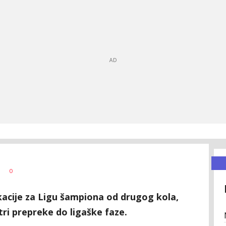
0
ikacije za Ligu šampiona od drugog kola,
tri prepreke do ligaške faze.