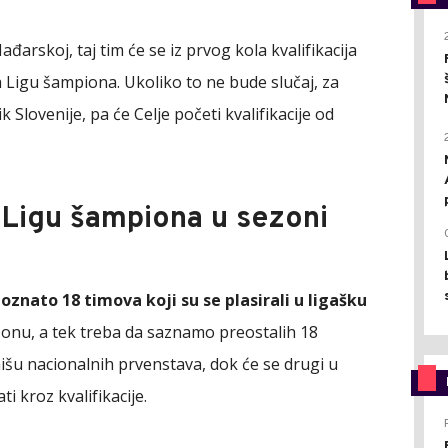
đarskoj, taj tim će se iz prvog kola kvalifikacija
za Ligu šampiona. Ukoliko to ne bude slučaj, za
lovenije, pa će Celje početi kvalifikacije od
i Ligu šampiona u sezoni
oznato 18 timova koji su se plasirali u ligašku
onu, a tek treba da saznamo preostalih 18
išu nacionalnih prvenstava, dok će se drugi u
i kroz kvalifikacije.