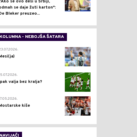
"Ako se ovo desi u Srbiji,
odmah se daje žuti karton":
De Bleker preuzeo...
KOLUMNA - NEBOJŠA ŠATARA
0
23.07.2026.
Mesi(ja)
2
15.07.2026.
Ipak valja bez kralja?
0
17.05.2026.
Mostarske kiše
NAVIJAČI