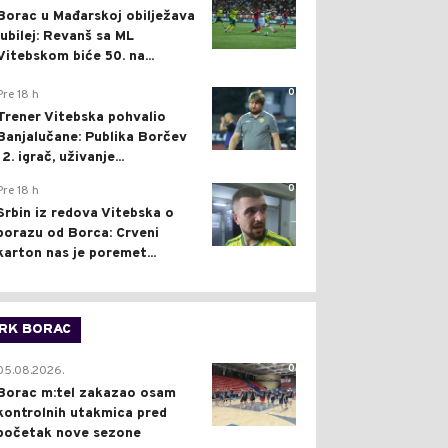
Borac u Mađarskoj obilježava
jubilej: Revanš sa ML
Vitebskom biće 50. na...
0
Pre 18 h
Trener Vitebska pohvalio
Banjalučane: Publika Borčev
12. igrač, uživanje...
0
Pre 18 h
Srbin iz redova Vitebska o
porazu od Borca: Crveni
karton nas je poremet...
RK BORAC
0
05.08.2026.
Borac m:tel zakazao osam
kontrolnih utakmica pred
početak nove sezone