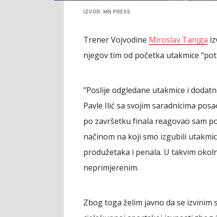
IZVOR: MN PRESS
Trener Vojvodine
Miroslav Tanjga
iz
njegov tim od početka utakmice "pot
"Poslije odgledane utakmice i dodatne
Pavle Ilić sa svojim saradnicima po
po završetku finala reagovao sam p
načinom na koji smo izgubili utakmic
produžetaka i penala. U takvim oko
neprimjerenim.
Zbog toga želim javno da se izvinim s