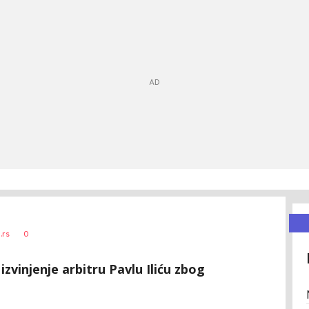
0
.rs
zvinjenje arbitru Pavlu Iliću zbog