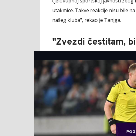
cjelokupnoj sportskoj javnosti zbog i
utakmice. Takve reakcije nisu bile na
našeg kluba", rekao je Tanjga.
"Zvezdi čestitam, bi
POG