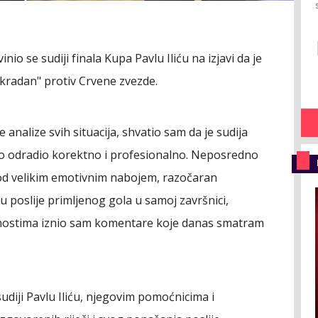
vinio se sudiji finala Kupa Pavlu Iliću na izjavi da je
kradan" protiv Crvene zvezde.
 analize svih situacija, shvatio sam da je sudija
sao odradio korektno i profesionalno. Neposredno
od velikim emotivnim nabojem, razočaran
u poslije primljenog gola u samoj završnici,
lnostima iznio sam komentare koje danas smatram
udiji Pavlu Iliću, njegovim pomoćnicima i