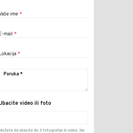
Vaše ime
*
E-mail
*
Lokacija
*
Ubacite video ili foto
Možete da ubacite do 3 fotografije ili videa. Ne