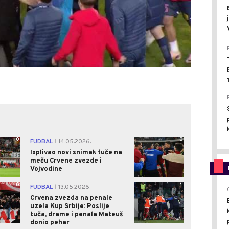
0
0
FUDBAL
14.05.2026.
|
Isplivao novi snimak tuče na
meču Crvene zvezde i
Vojvodine
0
1
FUDBAL
13.05.2026.
|
Crvena zvezda na penale
uzela Kup Srbije: Poslije
tuča, drame i penala Mateuš
donio pehar