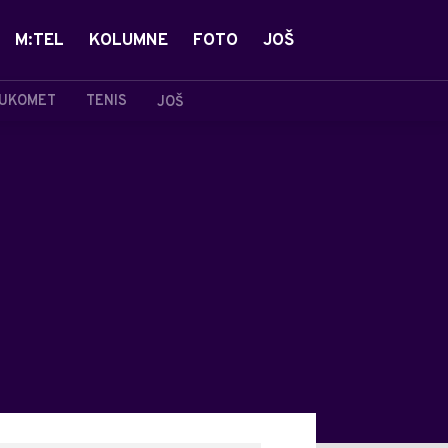
M:TEL
KOLUMNE
FOTO
JOŠ
UKOMET
TENIS
JOŠ