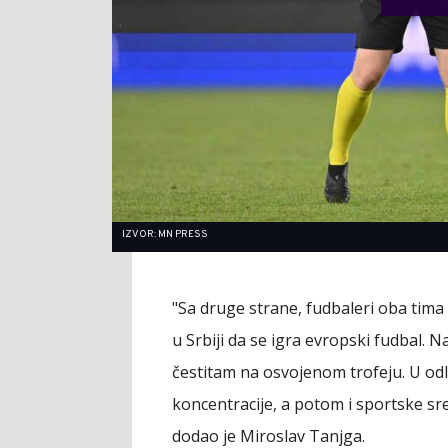
IZVOR: MN PRESS
"Sa druge strane, fudbaleri oba tima
u Srbiji da se igra evropski fudbal.
čestitam na osvojenom trofeju. U odl
koncentracije, a potom i sportske sreć
dodao je Miroslav Tanjga.