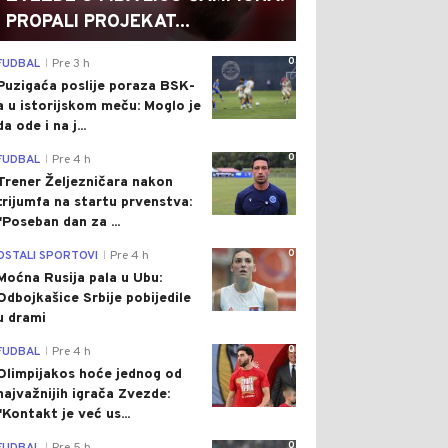
PROPALI PROJEKAT...
0
FUDBAL
Pre 3 h
|
Puzigaća poslije poraza BSK-
a u istorijskom meču: Moglo je
da ode i na j...
0
FUDBAL
Pre 4 h
|
Trener Željezničara nakon
trijumfa na startu prvenstva:
"Poseban dan za ...
0
OSTALI SPORTOVI
Pre 4 h
|
Moćna Rusija pala u Ubu:
Odbojkašice Srbije pobijedile
u drami
0
FUDBAL
Pre 4 h
|
Olimpijakos hoće jednog od
najvažnijih igrača Zvezde:
"Kontakt je već us...
0
|