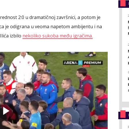
prednost 2:0 u dramatičnoj završnici, a potom je
ca je odigrana u veoma napetom ambijentu i na
lića izbilo
nekoliko sukoba među igračima.