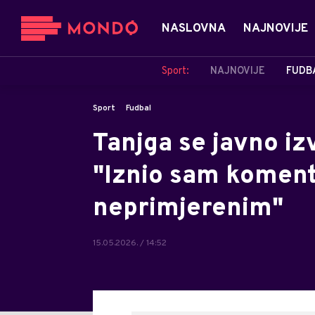
NASLOVNA
NAJNOVIJE
Sport:
NAJNOVIJE
FUDB
Sport
Fudbal
Tanjga se javno izv
"Iznio sam komen
neprimjerenim"
15.05.2026. / 14:52