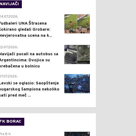
NAVIJAČI
0
24.07.2026.
Fudbaleri UNA Štrasena
šokirano gledali Grobare:
Nevjerovatna scena na k...
0
22.07.2026.
Navijači pucali na autobus sa
Argentincima: Dvojica su
prebačena u bolnicu
1
07.07.2026.
Levski se oglasio: Saopštenje
bugarskog šampiona nekoliko
sati pred meč ...
FK BORAC
0
Pre 8 h