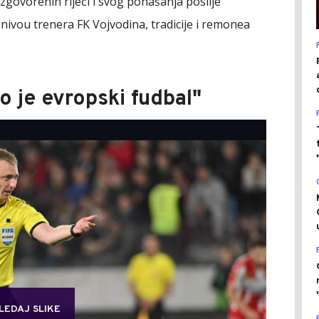
zgovorenih riječi i svog ponašanja poslije
 nivou trenera FK Vojvodina, tradicije i remonea
o je evropski fudbal"
LEDAJ SLIKE