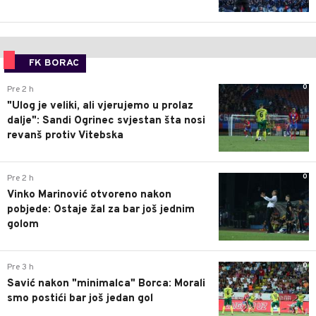
FK BORAC
0
Pre 2 h
"Ulog je veliki, ali vjerujemo u prolaz
dalje": Sandi Ogrinec svjestan šta nosi
revanš protiv Vitebska
0
Pre 2 h
Vinko Marinović otvoreno nakon
pobjede: Ostaje žal za bar još jednim
golom
0
Pre 3 h
Savić nakon "minimalca" Borca: Morali
smo postići bar još jedan gol