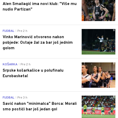
Alen Smailagić ima novi klub: "Više mu
nudio Partizan"
0
FUDBAL
Pre 2 h
|
Vinko Marinović otvoreno nakon
pobjede: Ostaje žal za bar još jednim
golom
0
KOŠARKA
Pre 2 h
|
Srpske košarkašice u polufinalu
Eurobasketa!
0
FUDBAL
Pre 3 h
|
Savić nakon "minimalca" Borca: Morali
smo postići bar još jedan gol