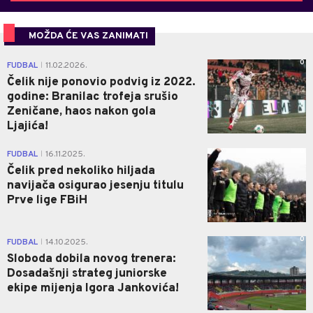
MOŽDA ĆE VAS ZANIMATI
0
FUDBAL
11.02.2026.
|
Čelik nije ponovio podvig iz 2022.
godine: Branilac trofeja srušio
Zeničane, haos nakon gola
Ljajića!
0
FUDBAL
16.11.2025.
|
Čelik pred nekoliko hiljada
navijača osigurao jesenju titulu
Prve lige FBiH
0
FUDBAL
14.10.2025.
|
Sloboda dobila novog trenera:
Dosadašnji strateg juniorske
ekipe mijenja Igora Jankovića!