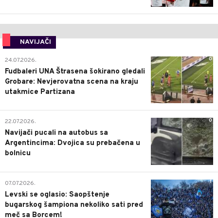
NAVIJAČI
0
24.07.2026.
Fudbaleri UNA Štrasena šokirano gledali
Grobare: Nevjerovatna scena na kraju
utakmice Partizana
0
22.07.2026.
Navijači pucali na autobus sa
Argentincima: Dvojica su prebačena u
bolnicu
1
07.07.2026.
Levski se oglasio: Saopštenje
bugarskog šampiona nekoliko sati pred
meč sa Borcem!