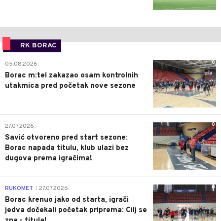
RK BORAC
0
05.08.2026.
Borac m:tel zakazao osam kontrolnih
utakmica pred početak nove sezone
0
27.07.2026.
Savić otvoreno pred start sezone:
Borac napada titulu, klub ulazi bez
dugova prema igračima!
0
RUKOMET
27.07.2026.
|
Borac krenuo jako od starta, igrači
jedva dočekali početak priprema: Cilj se
zna - titula!