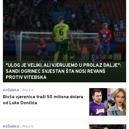
"ULOG JE VELIKI, ALI VJERUJEMO U PROLAZ DALJE":
SANDI OGRINEC SVJESTAN ŠTA NOSI REVANŠ
PROTIV VITEBSKA
0
KOŠARKA
Pre 2 h
|
Bivša vjerenica traži 50 miliona dolara
od Luke Dončića
0
KOŠARKA
Pre 2 h
|