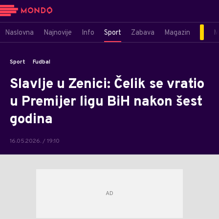
Naslovna
Najnovije
Info
Sport
Zabava
Magazin
M
Sport
Fudbal
Slavlje u Zenici: Čelik se vratio
u Premijer ligu BiH nakon šest
godina
16.05.2026. / 19:10