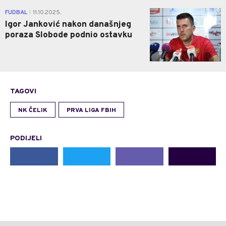
0
FUDBAL
11.10.2025.
|
Igor Janković nakon današnjeg
poraza Slobode podnio ostavku
TAGOVI
NK ČELIK
PRVA LIGA FBIH
PODIJELI