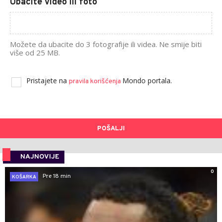
Ubacite video ili foto
Možete da ubacite do 3 fotografije ili videa. Ne smije biti
više od 25 MB.
Pristajete na
Mondo portala.
pravila korišćenja
POŠALJI
NAJNOVIJE
0
Pre 18 min
KOŠARKA