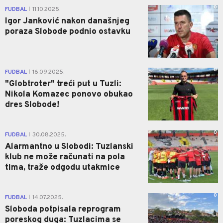
0
FUDBAL
11.10.2025.
|
Igor Janković nakon današnjeg
poraza Slobode podnio ostavku
0
FUDBAL
16.09.2025.
|
"Globtroter" treći put u Tuzli:
Nikola Komazec ponovo obukao
dres Slobode!
0
FUDBAL
30.08.2025.
|
Alarmantno u Slobodi: Tuzlanski
klub ne može računati na pola
tima, traže odgodu utakmice
0
FUDBAL
14.07.2025.
|
Sloboda potpisala reprogram
poreskog duga: Tuzlacima se