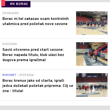
RK BORAC
0
05.08.2026.
Borac m:tel zakazao osam kontrolnih
utakmica pred početak nove sezone
0
27.07.2026.
Savić otvoreno pred start sezone:
Borac napada titulu, klub ulazi bez
dugova prema igračima!
0
RUKOMET
27.07.2026.
|
Borac krenuo jako od starta, igrači
jedva dočekali početak priprema: Cilj se
zna - titula!