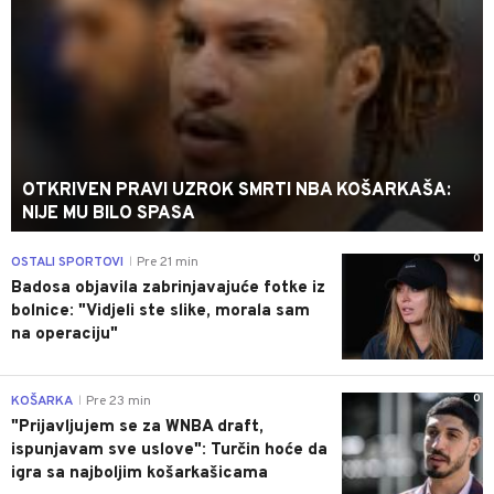
OTKRIVEN PRAVI UZROK SMRTI NBA KOŠARKAŠA:
NIJE MU BILO SPASA
0
OSTALI SPORTOVI
Pre 21 min
|
Badosa objavila zabrinjavajuće fotke iz
bolnice: "Vidjeli ste slike, morala sam
na operaciju"
0
KOŠARKA
Pre 23 min
|
"Prijavljujem se za WNBA draft,
ispunjavam sve uslove": Turčin hoće da
igra sa najboljim košarkašicama