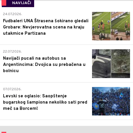
NAVIJAČI
0
24.07.2026.
Fudbaleri UNA Štrasena šokirano gledali
Grobare: Nevjerovatna scena na kraju
utakmice Partizana
0
22.07.2026.
Navijači pucali na autobus sa
Argentincima: Dvojica su prebačena u
bolnicu
1
07.07.2026.
Levski se oglasio: Saopštenje
bugarskog šampiona nekoliko sati pred
meč sa Borcem!