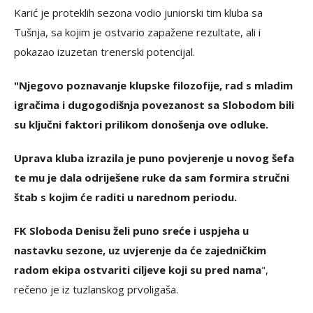
Karić je proteklih sezona vodio juniorski tim kluba sa
Tušnja, sa kojim je ostvario zapažene rezultate, ali i
pokazao izuzetan trenerski potencijal.
"Njegovo poznavanje klupske filozofije, rad s mladim
igračima i dugogodišnja povezanost sa Slobodom bili
su ključni faktori prilikom donošenja ove odluke.
Uprava kluba izrazila je puno povjerenje u novog šefa
te mu je dala odriješene ruke da sam formira stručni
štab s kojim će raditi u narednom periodu.
FK Sloboda Denisu želi puno sreće i uspjeha u
nastavku sezone, uz uvjerenje da će zajedničkim
radom ekipa ostvariti ciljeve koji su pred nama
",
rečeno je iz tuzlanskog prvoligaša.