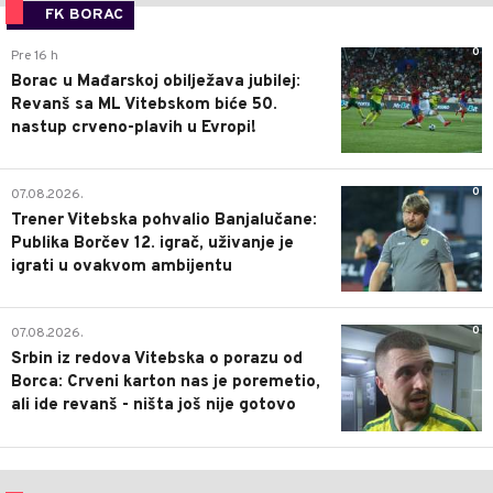
FK BORAC
0
Pre 16 h
Borac u Mađarskoj obilježava jubilej:
Revanš sa ML Vitebskom biće 50.
nastup crveno-plavih u Evropi!
0
07.08.2026.
Trener Vitebska pohvalio Banjalučane:
Publika Borčev 12. igrač, uživanje je
igrati u ovakvom ambijentu
0
07.08.2026.
Srbin iz redova Vitebska o porazu od
Borca: Crveni karton nas je poremetio,
ali ide revanš - ništa još nije gotovo