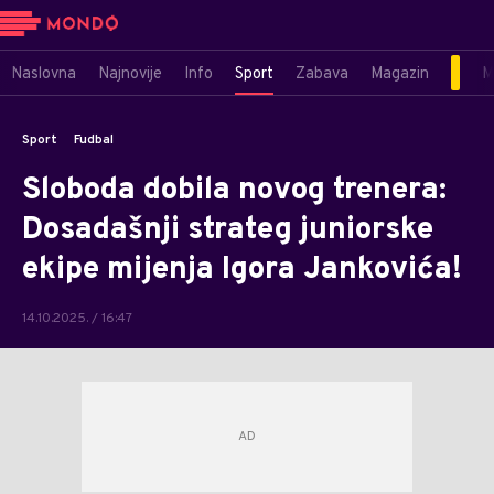
Naslovna
Najnovije
Info
Sport
Zabava
Magazin
M
Sport
Fudbal
Sloboda dobila novog trenera:
Dosadašnji strateg juniorske
ekipe mijenja Igora Jankovića!
14.10.2025. / 16:47