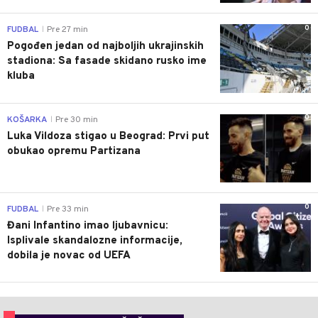
0
FUDBAL
Pre 27 min
|
Pogođen jedan od najboljih ukrajinskih
stadiona: Sa fasade skidano rusko ime
kluba
0
KOŠARKA
Pre 30 min
|
Luka Vildoza stigao u Beograd: Prvi put
obukao opremu Partizana
0
FUDBAL
Pre 33 min
|
Đani Infantino imao ljubavnicu:
Isplivale skandalozne informacije,
dobila je novac od UEFA