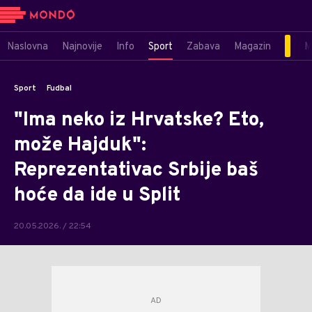
Naslovna
Najnovije
Info
Sport
Zabava
Magazin
M
Sport
Fudbal
"Ima neko iz Hrvatske? Eto,
može Hajduk":
Reprezentativac Srbije baš
hoće da ide u Split
20.05.2026. / 22:54