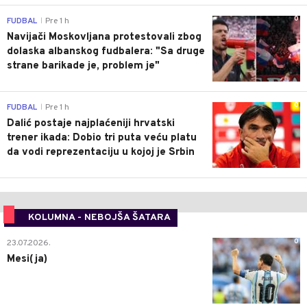
0
FUDBAL
Pre 1 h
|
Navijači Moskovljana protestovali zbog
dolaska albanskog fudbalera: "Sa druge
strane barikade je, problem je"
0
FUDBAL
Pre 1 h
|
Dalić postaje najplaćeniji hrvatski
trener ikada: Dobio tri puta veću platu
da vodi reprezentaciju u kojoj je Srbin
KOLUMNA - NEBOJŠA ŠATARA
0
23.07.2026.
Mesi(ja)