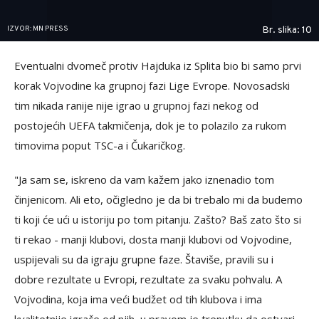
IZVOR: MN PRESS
Br. slika: 10
Eventualni dvomeč protiv Hajduka iz Splita bio bi samo prvi
korak Vojvodine ka grupnoj fazi Lige Evrope. Novosadski
tim nikada ranije nije igrao u grupnoj fazi nekog od
postojećih UEFA takmičenja, dok je to polazilo za rukom
timovima poput TSC-a i Čukaričkog.
"Ja sam se, iskreno da vam kažem jako iznenadio tom
činjenicom. Ali eto, očigledno je da bi trebalo mi da budemo
ti koji će ući u istoriju po tom pitanju. Zašto? Baš zato što si
ti rekao - manji klubovi, dosta manji klubovi od Vojvodine,
uspijevali su da igraju grupne faze. Štaviše, pravili su i
dobre rezultate u Evropi, rezultate za svaku pohvalu. A
Vojvodina, koja ima veći budžet od tih klubova i ima