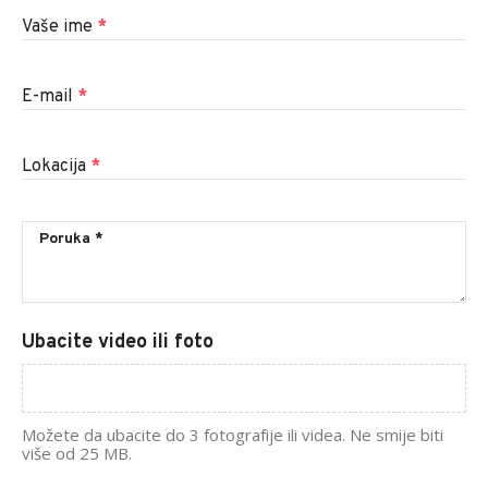
Vaše ime
*
E-mail
*
Lokacija
*
Ubacite video ili foto
Možete da ubacite do 3 fotografije ili videa. Ne smije biti
više od 25 MB.