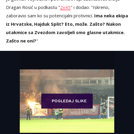
Dragan Rosić u podkastu "
2x45
" i dodao: "Iskreno,
zaboravio sam ko su potencijalni protivnici.
Ima neka ekipa
iz Hrvatske, Hajduk Split? Eto, može. Zašto? Nakon
utakmice sa Zvezdom zavoljeli smo glasne utakmice.
Zašto ne oni?
"
POGLEDAJ SLIKE