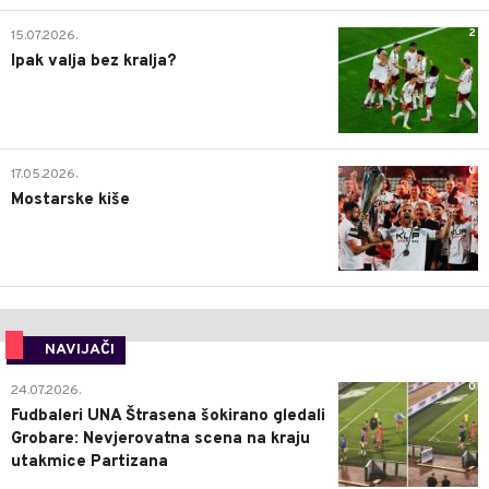
2
15.07.2026.
Ipak valja bez kralja?
0
17.05.2026.
Mostarske kiše
NAVIJAČI
0
24.07.2026.
Fudbaleri UNA Štrasena šokirano gledali
Grobare: Nevjerovatna scena na kraju
utakmice Partizana