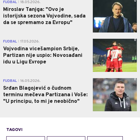
0
FUDBAL
18.05.2026.
|
Miroslav Tanjga: "Ovo je
istorijska sezona Vojvodine, sada
da se spremamo za Evropu"
0
FUDBAL
17.05.2026.
|
Vojvodina vicešampion Srbije,
Partizan nije uspio: Novosađani
idu u Ligu Evrope
0
FUDBAL
16.05.2026.
|
Srđan Blagojević o čudnom
terminu mečeva Partizana i Voše:
"U principu, to mi je neobično"
TAGOVI