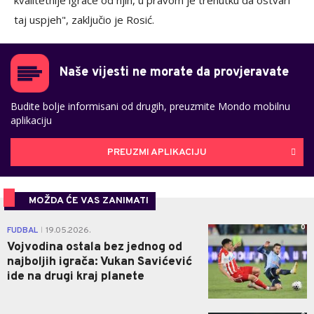
kvalitetnije igrače od njih, u pravom je trenutku da ostvari
taj uspjeh", zaključio je Rosić.
Naše vijesti ne morate da provjeravate
Budite bolje informisani od drugih, preuzmite Mondo mobilnu
aplikaciju
PREUZMI APLIKACIJU
MOŽDA ĆE VAS ZANIMATI
0
FUDBAL
19.05.2026.
|
Vojvodina ostala bez jednog od
najboljih igrača: Vukan Savićević
ide na drugi kraj planete