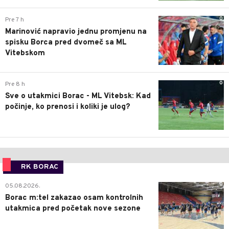
0
Pre 7 h
Marinović napravio jednu promjenu na
spisku Borca pred dvomeč sa ML
Vitebskom
0
Pre 8 h
Sve o utakmici Borac - ML Vitebsk: Kad
počinje, ko prenosi i koliki je ulog?
RK BORAC
0
05.08.2026.
Borac m:tel zakazao osam kontrolnih
utakmica pred početak nove sezone