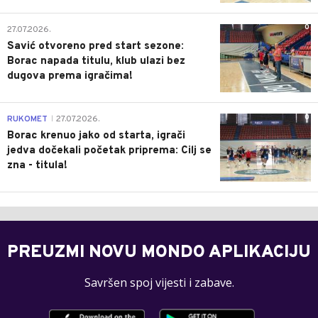
0
27.07.2026.
Savić otvoreno pred start sezone:
Borac napada titulu, klub ulazi bez
dugova prema igračima!
0
RUKOMET
27.07.2026.
|
Borac krenuo jako od starta, igrači
jedva dočekali početak priprema: Cilj se
zna - titula!
PREUZMI NOVU MONDO APLIKACIJU
Savršen spoj vijesti i zabave.