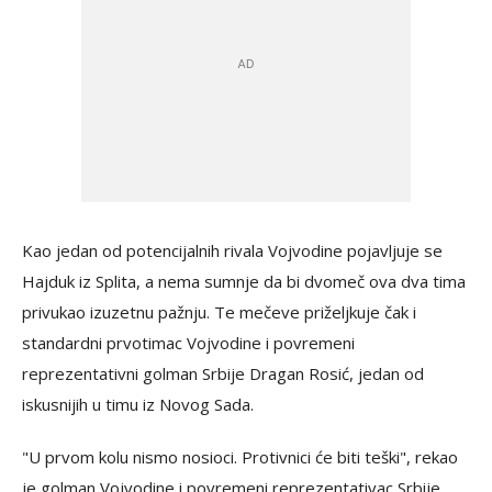
Kao jedan od potencijalnih rivala Vojvodine pojavljuje se
Hajduk iz Splita, a nema sumnje da bi dvomeč ova dva tima
privukao izuzetnu pažnju. Te mečeve priželjkuje čak i
standardni prvotimac Vojvodine i povremeni
reprezentativni golman Srbije Dragan Rosić, jedan od
iskusnijih u timu iz Novog Sada.
"U prvom kolu nismo nosioci. Protivnici će biti teški", rekao
je golman Vojvodine i povremeni reprezentativac Srbije