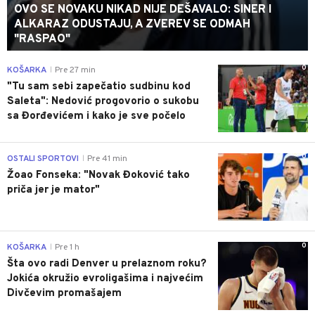
OVO SE NOVAKU NIKAD NIJE DEŠAVALO: SINER I
ALKARAZ ODUSTAJU, A ZVEREV SE ODMAH
"RASPAO"
0
KOŠARKA
Pre 27 min
|
"Tu sam sebi zapečatio sudbinu kod
Saleta": Nedović progovorio o sukobu
sa Đorđevićem i kako je sve počelo
0
OSTALI SPORTOVI
Pre 41 min
|
Žoao Fonseka: "Novak Đoković tako
priča jer je mator"
0
KOŠARKA
Pre 1 h
|
Šta ovo radi Denver u prelaznom roku?
Jokića okružio evroligašima i najvećim
Divčevim promašajem