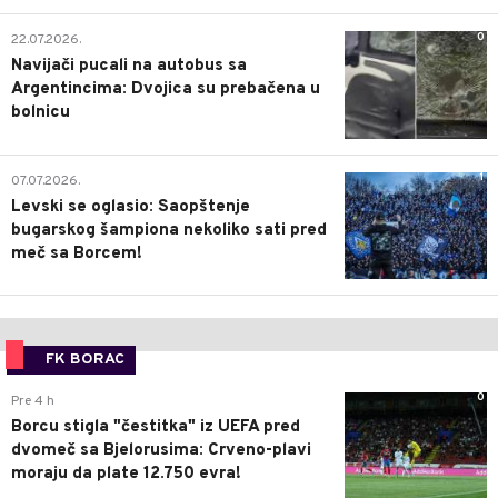
0
22.07.2026.
Navijači pucali na autobus sa
Argentincima: Dvojica su prebačena u
bolnicu
1
07.07.2026.
Levski se oglasio: Saopštenje
bugarskog šampiona nekoliko sati pred
meč sa Borcem!
FK BORAC
0
Pre 4 h
Borcu stigla "čestitka" iz UEFA pred
dvomeč sa Bjelorusima: Crveno-plavi
moraju da plate 12.750 evra!