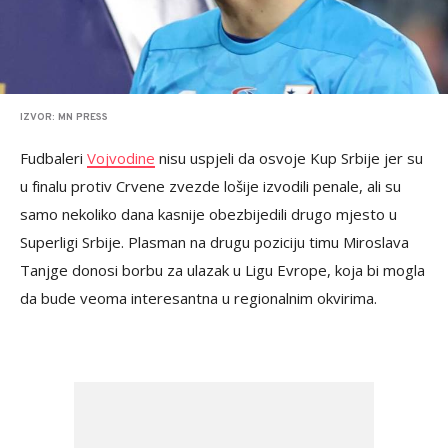
IZVOR: MN PRESS
Fudbaleri
Vojvodine
nisu uspjeli da osvoje Kup Srbije jer su
u finalu protiv Crvene zvezde lošije izvodili penale, ali su
samo nekoliko dana kasnije obezbijedili drugo mjesto u
Superligi Srbije. Plasman na drugu poziciju timu Miroslava
Tanjge donosi borbu za ulazak u Ligu Evrope, koja bi mogla
da bude veoma interesantna u regionalnim okvirima.