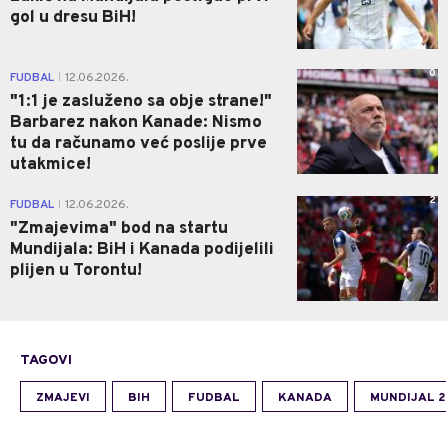
gol u dresu BiH!
0
FUDBAL
12.06.2026.
|
"1:1 je zasluženo sa obje strane!"
Barbarez nakon Kanade: Nismo
tu da računamo već poslije prve
utakmice!
2
FUDBAL
12.06.2026.
|
"Zmajevima" bod na startu
Mundijala: BiH i Kanada podijelili
plijen u Torontu!
TAGOVI
ZMAJEVI
BIH
FUDBAL
KANADA
MUNDIJAL 2