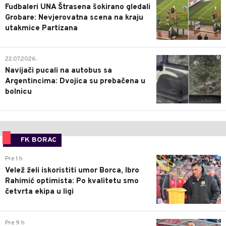
Fudbaleri UNA Štrasena šokirano gledali
Grobare: Nevjerovatna scena na kraju
utakmice Partizana
0
22.07.2026.
Navijači pucali na autobus sa
Argentincima: Dvojica su prebačena u
bolnicu
FK BORAC
0
Pre 1 h
Velež želi iskoristiti umor Borca, Ibro
Rahimić optimista: Po kvalitetu smo
četvrta ekipa u ligi
0
Pre 9 h