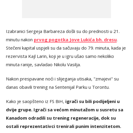
Izabranici Sergeja Barbareza došli su do prednosti u 21.
minutu nakon
prvog pogotka Jove Lukića bh. dresu
.
Stečeni kapital uspjeli su da sačuvaju do 79. minuta, kada je
rezervista Kajl Larin, koji je u igru ušao samo nekoliko
minuta ranije, savladao Nikolu Vasilja.
Nakon prespavane noći i slijeganja utisaka, "zmajevi" su
danas obavili trening na Sentenijal Parku u Torontu.
Kako je saopšteno iz FS BiH,
igrači su bili podijeljeni u
dvije grupe. Igrači sa većom minutažom u susretu sa
Kanadom odradili su trening regeneracije, dok su
ostali reprezentativci trenirali punim intenzitetom.