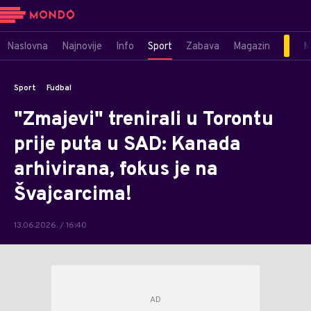
Naslovna
Najnovije
Info
Sport
Zabava
Magazin
M
Sport
Fudbal
"Zmajevi" trenirali u Torontu
prije puta u SAD: Kanada
arhivirana, fokus je na
Švajcarcima!
13.06.2026. / 16:40