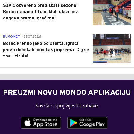
Savić otvoreno pred start sezone:
Borac napada titulu, klub ulazi bez
dugova prema igračima!
0
RUKOMET
27.07.2026.
|
Borac krenuo jako od starta, igrači
jedva dočekali početak priprema: Cilj se
zna - titula!
PREUZMI NOVU MONDO APLIKACIJU
Savršen spoj vijesti i zabave.