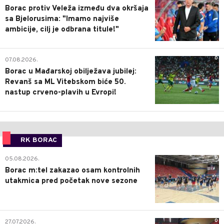
Borac protiv Veleža između dva okršaja
sa Bjelorusima: "Imamo najviše
ambicije, cilj je odbrana titule!"
0
07.08.2026.
Borac u Mađarskoj obilježava jubilej:
Revanš sa ML Vitebskom biće 50.
nastup crveno-plavih u Evropi!
RK BORAC
0
05.08.2026.
Borac m:tel zakazao osam kontrolnih
utakmica pred početak nove sezone
0
27.07.2026.