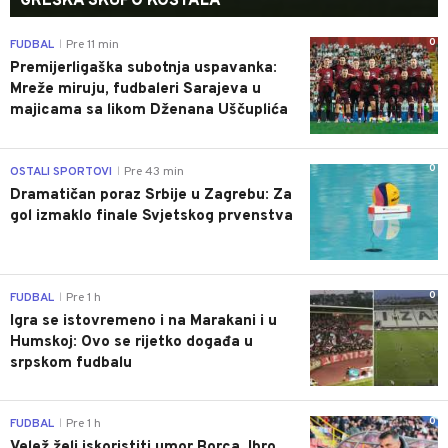
GREŠKA SKUPO KOŠTALA
0
FUDBAL
Pre 11 min
|
Premijerligaška subotnja uspavanka:
Mreže miruju, fudbaleri Sarajeva u
majicama sa likom Dženana Uščuplića
0
OSTALI SPORTOVI
Pre 43 min
|
Dramatičan poraz Srbije u Zagrebu: Za
gol izmaklo finale Svjetskog prvenstva
0
FUDBAL
Pre 1 h
|
Igra se istovremeno i na Marakani i u
Humskoj: Ovo se rijetko događa u
srpskom fudbalu
0
FUDBAL
Pre 1 h
|
Velež želi iskoristiti umor Borca, Ibro