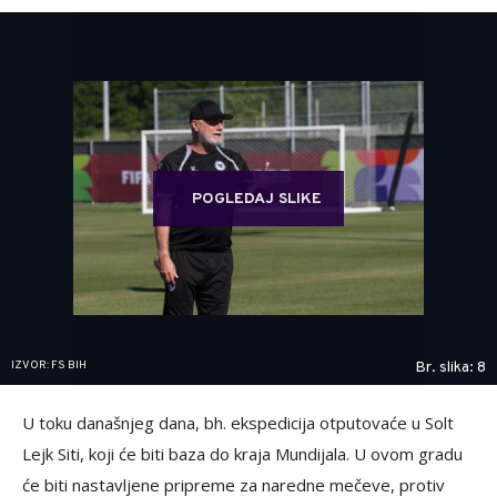
POGLEDAJ SLIKE
IZVOR: FS BIH
Br. slika: 8
U toku današnjeg dana, bh. ekspedicija otputovaće u Solt
Lejk Siti, koji će biti baza do kraja Mundijala. U ovom gradu
će biti nastavljene pripreme za naredne mečeve, protiv