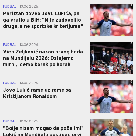
0
FUDBAL
13.06.2026.
|
Partizan doveo Jovu Lukića, pa
ga vratio u BiH: "Nije zadovoljio
druge, a ne sportske kriterijume"
0
FUDBAL
13.06.2026.
|
Vico Zeljković nakon prvog boda
na Mundijalu 2026: Ostajemo
mirni, idemo korak po korak
0
FUDBAL
13.06.2026.
|
Jovo Lukić rame uz rame sa
Kristijanom Ronaldom
0
FUDBAL
12.06.2026.
|
"Bolje nisam mogao da poželim!"
Lukić na Mundijalu postigao prvi