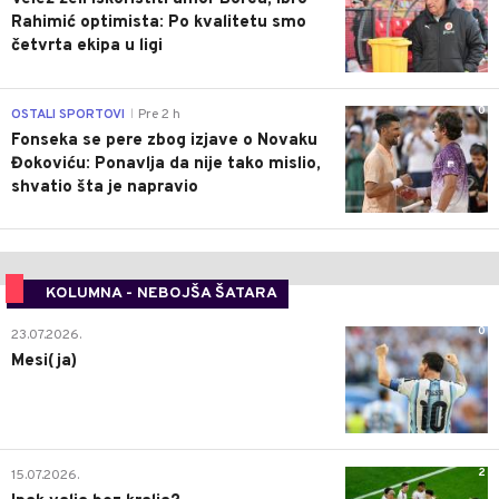
Rahimić optimista: Po kvalitetu smo
četvrta ekipa u ligi
0
OSTALI SPORTOVI
Pre 2 h
|
Fonseka se pere zbog izjave o Novaku
Đokoviću: Ponavlja da nije tako mislio,
shvatio šta je napravio
KOLUMNA - NEBOJŠA ŠATARA
0
23.07.2026.
Mesi(ja)
2
15.07.2026.