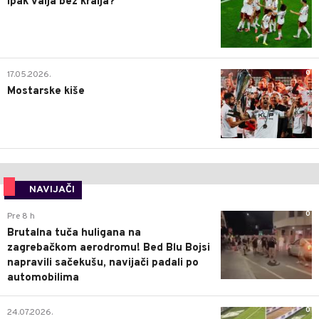
Ipak valja bez kralja?
0
17.05.2026.
Mostarske kiše
NAVIJAČI
0
Pre 8 h
Brutalna tuča huligana na
zagrebačkom aerodromu! Bed Blu Bojsi
napravili sačekušu, navijači padali po
automobilima
0
24.07.2026.