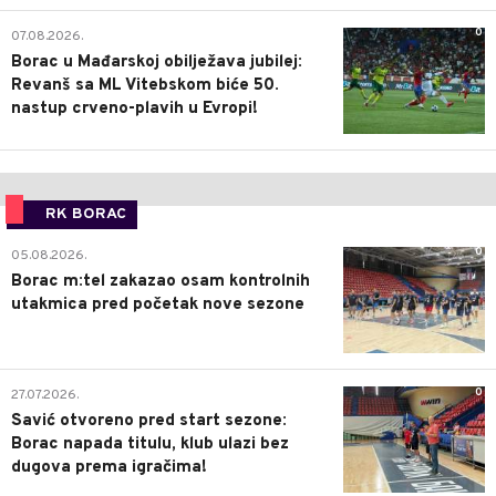
0
07.08.2026.
Borac u Mađarskoj obilježava jubilej:
Revanš sa ML Vitebskom biće 50.
nastup crveno-plavih u Evropi!
RK BORAC
0
05.08.2026.
Borac m:tel zakazao osam kontrolnih
utakmica pred početak nove sezone
0
27.07.2026.
Savić otvoreno pred start sezone:
Borac napada titulu, klub ulazi bez
dugova prema igračima!