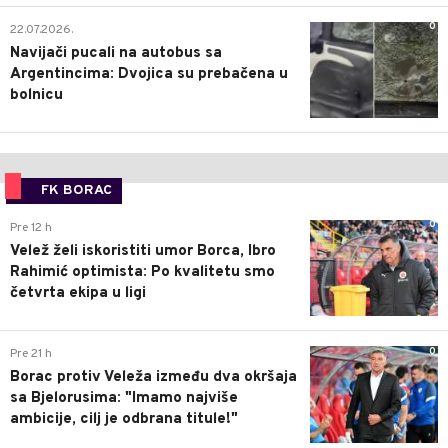
0
22.07.2026.
Navijači pucali na autobus sa
Argentincima: Dvojica su prebačena u
bolnicu
FK BORAC
0
Pre 12 h
Velež želi iskoristiti umor Borca, Ibro
Rahimić optimista: Po kvalitetu smo
četvrta ekipa u ligi
0
Pre 21 h
Borac protiv Veleža između dva okršaja
sa Bjelorusima: "Imamo najviše
ambicije, cilj je odbrana titule!"