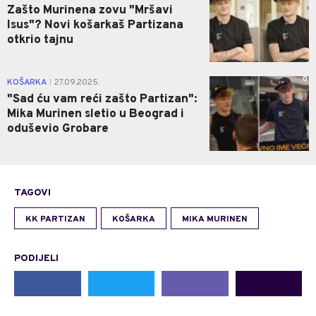
Zašto Murinena zovu "Mršavi
Isus"? Novi košarkaš Partizana
otkrio tajnu
0
KOŠARKA
27.09.2025.
|
"Sad ću vam reći zašto Partizan":
Mika Murinen sletio u Beograd i
oduševio Grobare
TAGOVI
KK PARTIZAN
KOŠARKA
MIKA MURINEN
PODIJELI