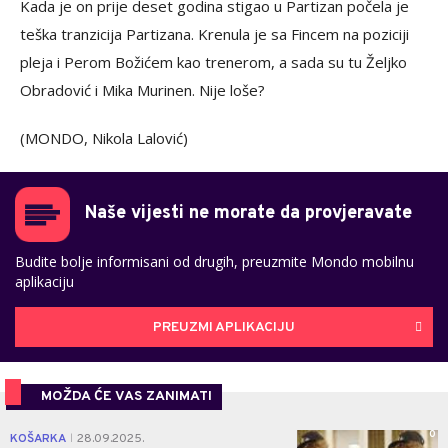
Kada je on prije deset godina stigao u Partizan počela je
teška tranzicija Partizana. Krenula je sa Fincem na poziciji
pleja i Perom Božićem kao trenerom, a sada su tu Željko
Obradović i Mika Murinen. Nije loše?
(MONDO, Nikola Lalović)
Naše vijesti ne morate da provjeravate
Budite bolje informisani od drugih, preuzmite Mondo mobilnu
aplikaciju
PREUZMI APLIKACIJU
MOŽDA ĆE VAS ZANIMATI
0
KOŠARKA
28.09.2025.
|