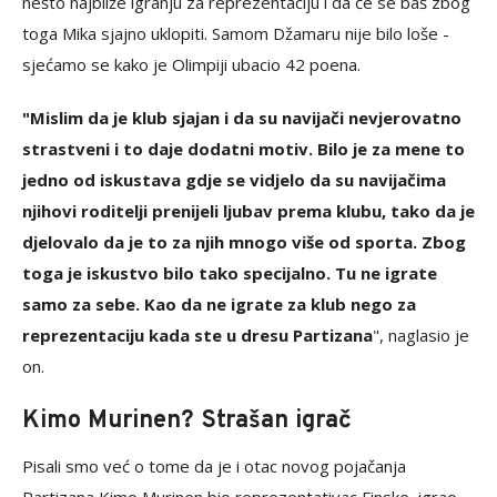
nešto najbliže igranju za reprezentaciju i da će se baš zbog
toga Mika sjajno uklopiti. Samom Džamaru nije bilo loše -
sjećamo se kako je Olimpiji ubacio 42 poena.
"Mislim da je klub sjajan i da su navijači nevjerovatno
strastveni i to daje dodatni motiv. Bilo je za mene to
jedno od iskustava gdje se vidjelo da su navijačima
njihovi roditelji prenijeli ljubav prema klubu, tako da je
djelovalo da je to za njih mnogo više od sporta. Zbog
toga je iskustvo bilo tako specijalno. Tu ne igrate
samo za sebe. Kao da ne igrate za klub nego za
reprezentaciju kada ste u dresu Partizana
", naglasio je
on.
Kimo Murinen? Strašan igrač
Pisali smo već o tome da je i otac novog pojačanja