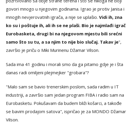
požrtvovano sa obje strane terena i što se nikoga ne boji
govori mnogo u njegovim godinama. Igrao je protiv Janisa i
mnogih nevjerovatnih igrača, a nije se uplašio.
Vidi ih, zna
ko su i poštuje ih, ali ih se ne plaši. Bio je najmlađi igrač
Eurobasketa, drugi bi na njegovom mjestu bili srećni
samo što su tu, a sa njim to nije bio slučaj. Takav je
",
završio je priču o Miki Murinenu Džamar Vilson.
Sada ima 41 godinu i morali smo da ga pitamo gdje je i šta
danas radi omiljeni plejmejker "grobara"?
"Malo sam se bavio trenerskim poslom, sada radim u IT
industriji, a završio sam jedan program FIBA i radio sam na
Eurobasketu. Pokušavam da budem bliži košarci, a takođe
se bavim prodajom satova", ispričao je za MONDO Džamar
Vilson.