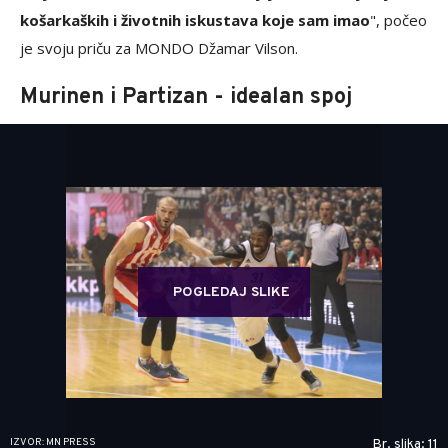
košarkaških i životnih iskustava koje sam imao
", počeo
je svoju priču za MONDO Džamar Vilson.
Murinen i Partizan - idealan spoj
POGLEDAJ SLIKE
IZVOR: MN PRESS
Br. slika: 11