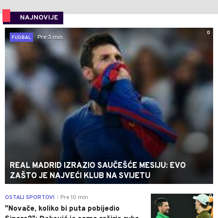
NAJNOVIJE
0
Pre 3 min
FUDBAL
REAL MADRID IZRAZIO SAUČEŠĆE MESIJU: EVO
ZAŠTO JE NAJVEĆI KLUB NA SVIJETU
0
OSTALI SPORTOVI
Pre 10 min
|
"Novače, koliko bi puta pobijedio