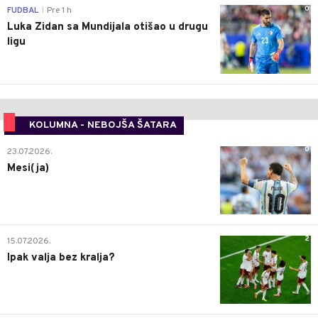
0
FUDBAL
Pre 1 h
|
Luka Zidan sa Mundijala otišao u drugu
ligu
KOLUMNA - NEBOJŠA ŠATARA
0
23.07.2026.
Mesi(ja)
2
15.07.2026.
Ipak valja bez kralja?