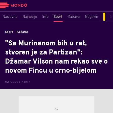
Naslovna
Najnovije
Info
Sport
Zabava
Magazin
M
Sport
Košarka
"Sa Murinenom bih u rat,
stvoren je za Partizan":
Džamar Vilson nam rekao sve o
novom Fincu u crno-bijelom
02.10.2025. / 10:14