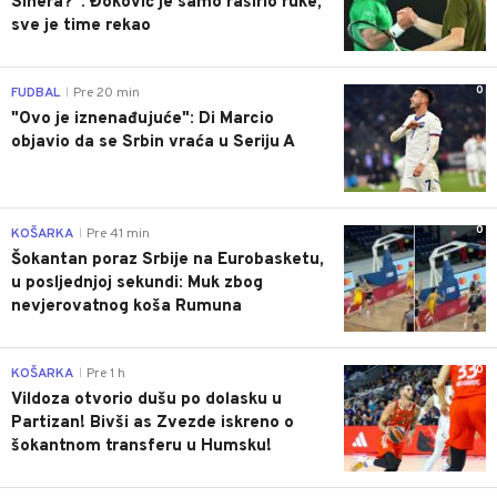
Sinera?": Đoković je samo raširio ruke,
sve je time rekao
0
FUDBAL
Pre 20 min
|
"Ovo je iznenađujuće": Di Marcio
objavio da se Srbin vraća u Seriju A
0
KOŠARKA
Pre 41 min
|
Šokantan poraz Srbije na Eurobasketu,
u posljednjoj sekundi: Muk zbog
nevjerovatnog koša Rumuna
0
KOŠARKA
Pre 1 h
|
Vildoza otvorio dušu po dolasku u
Partizan! Bivši as Zvezde iskreno o
šokantnom transferu u Humsku!