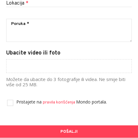
Lokacija
*
Ubacite video ili foto
Možete da ubacite do 3 fotografije ili videa. Ne smije biti
više od 25 MB.
Pristajete na
Mondo portala.
pravila korišćenja
POŠALJI