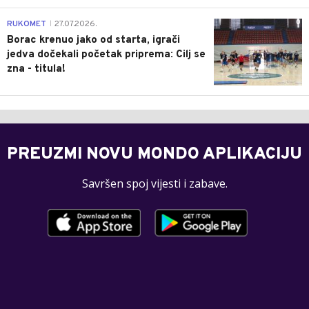
0
RUKOMET
27.07.2026.
|
Borac krenuo jako od starta, igrači
jedva dočekali početak priprema: Cilj se
zna - titula!
PREUZMI NOVU MONDO APLIKACIJU
Savršen spoj vijesti i zabave.