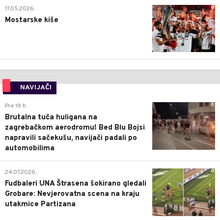
0
17.05.2026.
Mostarske kiše
NAVIJAČI
0
Pre 19 h
Brutalna tuča huligana na
zagrebačkom aerodromu! Bed Blu Bojsi
napravili sačekušu, navijači padali po
automobilima
0
24.07.2026.
Fudbaleri UNA Štrasena šokirano gledali
Grobare: Nevjerovatna scena na kraju
utakmice Partizana