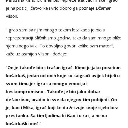
Partizana Kimo Murinen bio reprezentativac Finske, igrao
je na poziciji četvorke i vrlo dobro ga poznaje Džamar
Vilson.
"Igrao sam sa njim mnogo tokom leta kada je bio u
reprezentaciji. Sličnih smo godina, tako da sam mnogo bliže
njemu nego Miki. To dovoljno govori koliko sam mator",
kaže uz osmijeh Vilson i dodaje:
"
On je takođe bio strašan igrač. Kimo je jako poseban
košarkaš, jedan od onih koje su saigrači uvijek htjeli u
svom timu jer igra sa mnogo emocija i
beskompromisno . Takođe je bio jako dobar
defanzivac, uradio bi sve da njegov tim pobijedi. On
je, kao i Mika, igrač koji će da žrtvuje svoje tijelo bez
prestanka. Sa tim ljudima bi išao i u rat, a ne na
košarkaški meč.
"