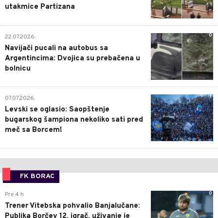
utakmice Partizana
0
22.07.2026.
Navijači pucali na autobus sa
Argentincima: Dvojica su prebačena u
bolnicu
1
07.07.2026.
Levski se oglasio: Saopštenje
bugarskog šampiona nekoliko sati pred
meč sa Borcem!
FK BORAC
0
Pre 4 h
Trener Vitebska pohvalio Banjalučane:
Publika Borčev 12. igrač, uživanje je