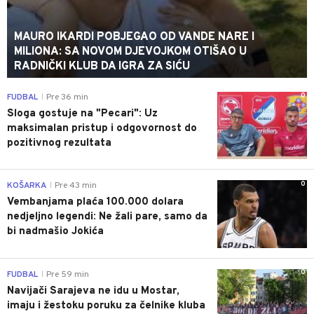
MAURO IKARDI POBJEGAO OD VANDE NARE I
MILIONA: SA NOVOM DJEVOJKOM OTIŠAO U
RADNIČKI KLUB DA IGRA ZA SIĆU
0
FUDBAL
Pre 36 min
|
Sloga gostuje na "Pecari": Uz
maksimalan pristup i odgovornost do
pozitivnog rezultata
0
KOŠARKA
Pre 43 min
|
Vembanjama plaća 100.000 dolara
nedjeljno legendi: Ne žali pare, samo da
bi nadmašio Jokića
0
FUDBAL
Pre 59 min
|
Navijači Sarajeva ne idu u Mostar,
imaju i žestoku poruku za čelnike kluba