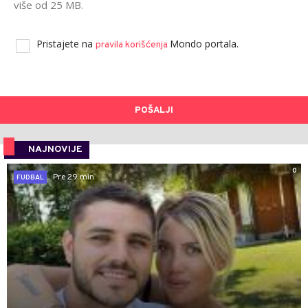
više od 25 MB.
Pristajete na
Mondo portala.
pravila korišćenja
POŠALJI
NAJNOVIJE
0
Pre 29 min
FUDBAL