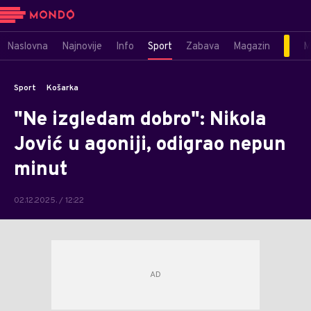
Naslovna
Najnovije
Info
Sport
Zabava
Magazin
M
Sport
Košarka
"Ne izgledam dobro": Nikola
Jović u agoniji, odigrao nepun
minut
02.12.2025. / 12:22