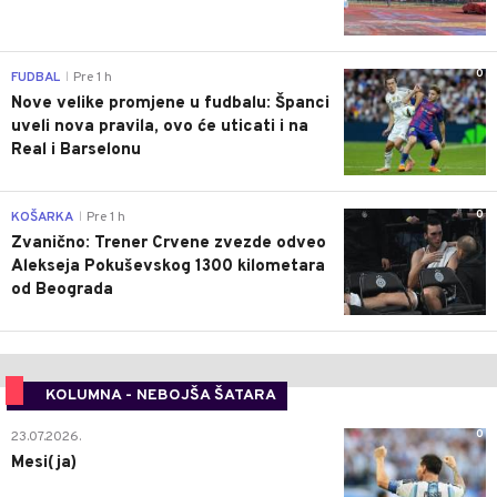
0
FUDBAL
Pre 1 h
|
Nove velike promjene u fudbalu: Španci
uveli nova pravila, ovo će uticati i na
Real i Barselonu
0
KOŠARKA
Pre 1 h
|
Zvanično: Trener Crvene zvezde odveo
Alekseja Pokuševskog 1300 kilometara
od Beograda
KOLUMNA - NEBOJŠA ŠATARA
0
23.07.2026.
Mesi(ja)