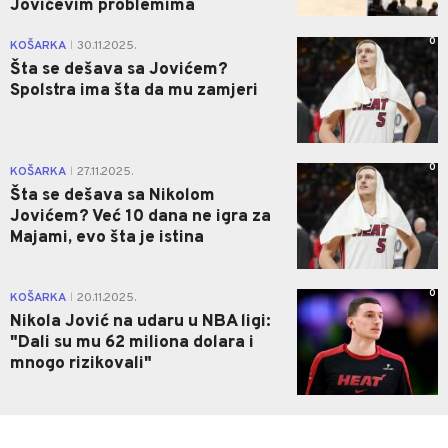
Jovićevim problemima
0
KOŠARKA
30.11.2025.
|
Šta se dešava sa Jovićem?
Spolstra ima šta da mu zamjeri
0
KOŠARKA
27.11.2025.
|
Šta se dešava sa Nikolom
Jovićem? Već 10 dana ne igra za
Majami, evo šta je istina
0
KOŠARKA
20.11.2025.
|
Nikola Jović na udaru u NBA ligi:
"Dali su mu 62 miliona dolara i
mnogo rizikovali"