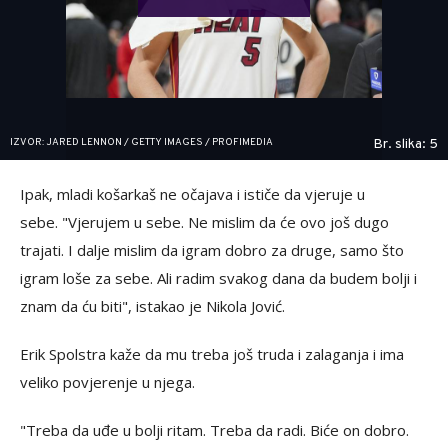
IZVOR: JARED LENNON / GETTY IMAGES / PROFIMEDIA
Br. slika: 5
Ipak, mladi košarkaš ne očajava i ističe da vjeruje u
sebe. "Vjerujem u sebe. Ne mislim da će ovo još dugo
trajati. I dalje mislim da igram dobro za druge, samo što
igram loše za sebe. Ali radim svakog dana da budem bolji i
znam da ću biti", istakao je Nikola Jović.
Erik Spolstra kaže da mu treba još truda i zalaganja i ima
veliko povjerenje u njega.
"Treba da uđe u bolji ritam. Treba da radi. Biće on dobro.