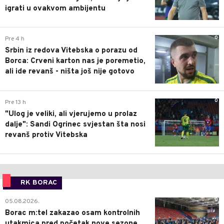
igrati u ovakvom ambijentu
0
Pre 4 h
Srbin iz redova Vitebska o porazu od
Borca: Crveni karton nas je poremetio,
ali ide revanš - ništa još nije gotovo
0
Pre 13 h
"Ulog je veliki, ali vjerujemo u prolaz
dalje": Sandi Ogrinec svjestan šta nosi
revanš protiv Vitebska
RK BORAC
0
05.08.2026.
Borac m:tel zakazao osam kontrolnih
utakmica pred početak nove sezone