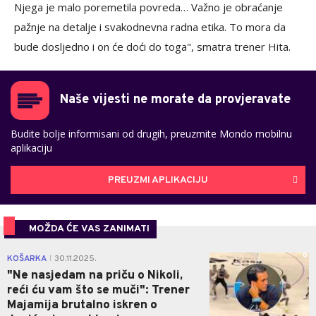
Njega je malo poremetila povreda… Važno je obraćanje
pažnje na detalje i svakodnevna radna etika. To mora da
bude dosljedno i on će doći do toga", smatra trener Hita.
Naše vijesti ne morate da provjeravate
Budite bolje informisani od drugih, preuzmite Mondo mobilnu
aplikaciju
PREUZMI APLIKACIJU
MOŽDA ĆE VAS ZANIMATI
0
KOŠARKA
30.11.2025.
|
"Ne nasjedam na priču o Nikoli,
reći ću vam što se muči": Trener
Majamija brutalno iskren o