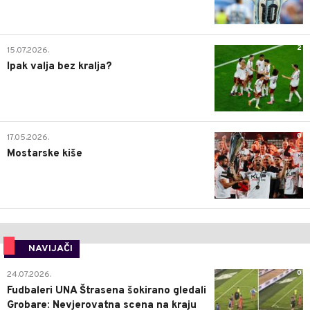
2
15.07.2026.
Ipak valja bez kralja?
0
17.05.2026.
Mostarske kiše
NAVIJAČI
0
24.07.2026.
Fudbaleri UNA Štrasena šokirano gledali
Grobare: Nevjerovatna scena na kraju