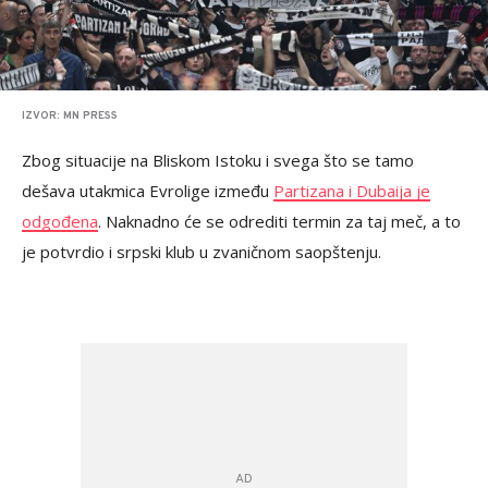
IZVOR: MN PRESS
Zbog situacije na Bliskom Istoku i svega što se tamo
dešava utakmica Evrolige između
Partizana i Dubaija je
odgođena
. Naknadno će se odrediti termin za taj meč, a to
je potvrdio i srpski klub u zvaničnom saopštenju.