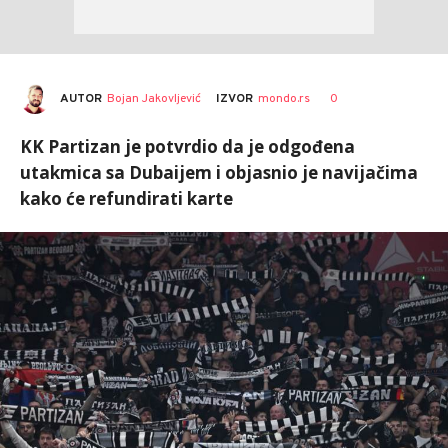
AUTOR
Bojan Jakovljević
0
IZVOR
mondo.rs
KK Partizan je potvrdio da je odgođena
utakmica sa Dubaijem i objasnio je navijačima
kako će refundirati karte