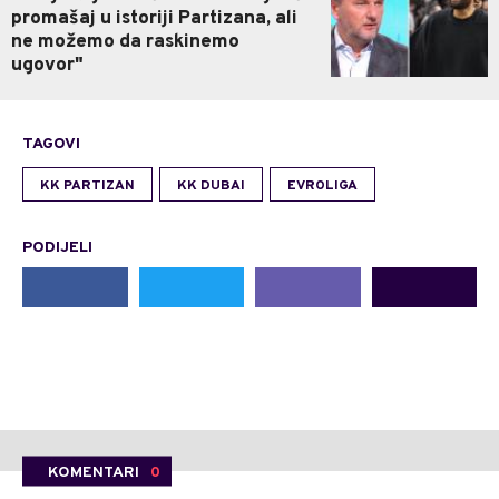
promašaj u istoriji Partizana, ali
ne možemo da raskinemo
ugovor"
TAGOVI
KK PARTIZAN
KK DUBAI
EVROLIGA
PODIJELI
KOMENTARI
0