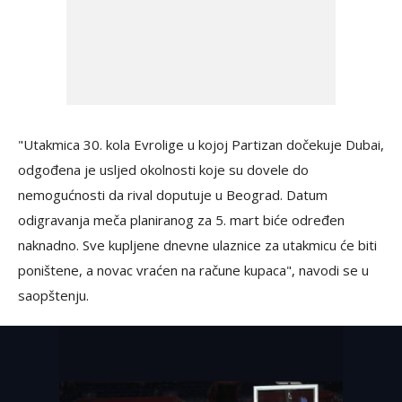
"Utakmica 30. kola Evrolige u kojoj Partizan dočekuje Dubai,
odgođena je usljed okolnosti koje su dovele do
nemogućnosti da rival doputuje u Beograd. Datum
odigravanja meča planiranog za 5. mart biće određen
naknadno. Sve kupljene dnevne ulaznice za utakmicu će biti
poništene, a novac vraćen na račune kupaca", navodi se u
saopštenju.