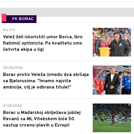
FK BORAC
0
Pre 17 h
Velež želi iskoristiti umor Borca, Ibro
Rahimić optimista: Po kvalitetu smo
četvrta ekipa u ligi
0
08.08.2026.
Borac protiv Veleža između dva okršaja
sa Bjelorusima: "Imamo najviše
ambicije, cilj je odbrana titule!"
0
07.08.2026.
Borac u Mađarskoj obilježava jubilej:
Revanš sa ML Vitebskom biće 50.
nastup crveno-plavih u Evropi!