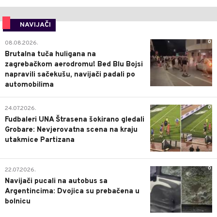
NAVIJAČI
0
08.08.2026.
Brutalna tuča huligana na
zagrebačkom aerodromu! Bed Blu Bojsi
napravili sačekušu, navijači padali po
automobilima
0
24.07.2026.
Fudbaleri UNA Štrasena šokirano gledali
Grobare: Nevjerovatna scena na kraju
utakmice Partizana
0
22.07.2026.
Navijači pucali na autobus sa
Argentincima: Dvojica su prebačena u
bolnicu