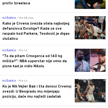
protiv Izraelaca
0
KOŠARKA
Pre 58 min
|
Kako je Crvena zvezda otela najboljeg
defanzivca Evrolige? Kada se sve
raspalo kod Parkera, Teodosić je digao
slušalicu
0
KOŠARKA
Pre 1 h
|
"To da pitam Crnogorca od 140 kg
mišića?": NBA superstar nije smio da
pisne kad je vidio Nikolu
0
KOŠARKA
Pre 1 h
|
Ko je Nik Vejler Bab i šta donosi Crvenoj
zvezdi: U Beogradu mu mijenjaju
poziciju, daće mu najteži zadatak