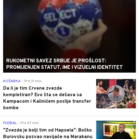
RUKOMETNI SAVEZ SRBIJE JE PROŠLOST:
PROMIJENJEN STATUT, IME I VIZUELNI IDENTITET
0
KOŠARKA
Pre 31 min
|
Da li je tim Crvene zvezde
kompletiran? Evo šta se dešava sa
Kampacom i Kalinićem poslije transfer
bombe
0
FUDBAL
Pre 47 min
|
"Zvezda je bolji tim od Hapoela": Boško
Đurovsku pozvao navijače na Marakanu