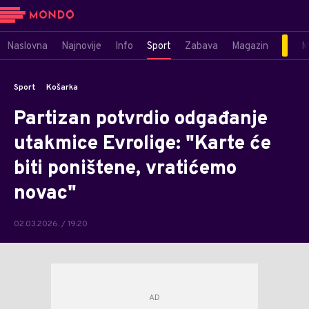
Naslovna
Najnovije
Info
Sport
Zabava
Magazin
M
Sport
Košarka
Partizan potvrdio odgađanje
utakmice Evrolige: "Karte će
biti poništene, vratićemo
novac"
02.03.2026. / 19:20