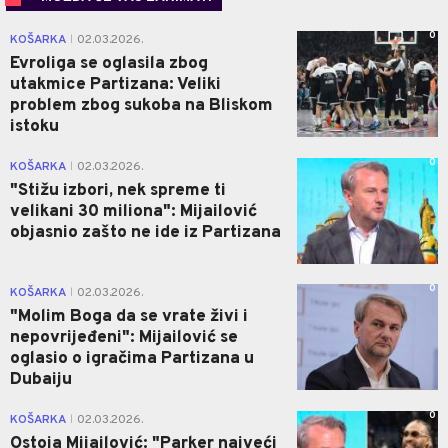
0
KOŠARKA
02.03.2026.
|
Evroliga se oglasila zbog
utakmice Partizana: Veliki
problem zbog sukoba na Bliskom
istoku
0
KOŠARKA
02.03.2026.
|
"Stižu izbori, nek spreme ti
velikani 30 miliona": Mijailović
objasnio zašto ne ide iz Partizana
0
KOŠARKA
02.03.2026.
|
"Molim Boga da se vrate živi i
nepovrijeđeni": Mijailović se
oglasio o igračima Partizana u
Dubaiju
0
KOŠARKA
02.03.2026.
|
Ostoja Mijailović: "Parker najveći