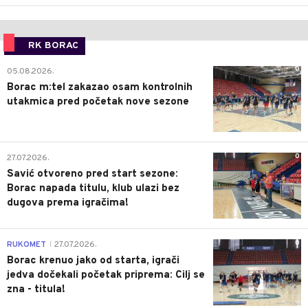
RK BORAC
0
05.08.2026.
Borac m:tel zakazao osam kontrolnih
utakmica pred početak nove sezone
0
27.07.2026.
Savić otvoreno pred start sezone:
Borac napada titulu, klub ulazi bez
dugova prema igračima!
0
RUKOMET
27.07.2026.
|
Borac krenuo jako od starta, igrači
jedva dočekali početak priprema: Cilj se
zna - titula!