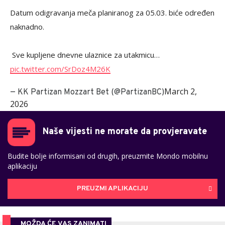
Datum odigravanja meča planiranog za 05.03. biće određen
naknadno.
️ Sve kupljene dnevne ulaznice za utakmicu…
pic.twitter.com/SrDoz4M26K
March 2,
— KK Partizan Mozzart Bet (@PartizanBC)
2026
Naše vijesti ne morate da provjeravate
Budite bolje informisani od drugih, preuzmite Mondo mobilnu
aplikaciju
PREUZMI APLIKACIJU
MOŽDA ĆE VAS ZANIMATI