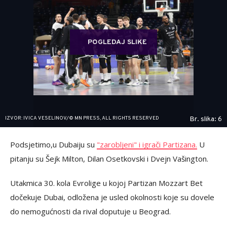
POGLEDAJ SLIKE
IZVOR: IVICA VESELINOV/© MN PRESS, ALL RIGHTS RESERVED
Br. slika: 6
Podsjetimo,u Dubaiju su
"zarobljeni" i igrači Partizana.
U
pitanju su Šejk Milton, Dilan Osetkovski i Dvejn Vašington.
Utakmica 30. kola Evrolige u kojoj Partizan Mozzart Bet
dočekuje Dubai, odložena je usled okolnosti koje su dovele
do nemogućnosti da rival doputuje u Beograd.