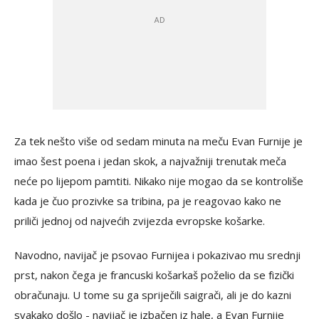
Za tek nešto više od sedam minuta na meču Evan Furnije je
imao šest poena i jedan skok, a najvažniji trenutak meča
neće po lijepom pamtiti. Nikako nije mogao da se kontroliše
kada je čuo prozivke sa tribina, pa je reagovao kako ne
priliči jednoj od najvećih zvijezda evropske košarke.
Navodno, navijač je psovao Furnijea i pokazivao mu srednji
prst, nakon čega je francuski košarkaš poželio da se fizički
obračunaju. U tome su ga spriječili saigrači, ali je do kazni
svakako došlo - navijač je izbačen iz hale, a Evan Furnije