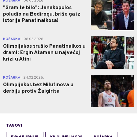
KOŠARKA
06.03.2026.
|
"Sram te bilo": Janakopulos
poludio na Bodirogu, briše ga iz
istorije Panatinaikosa!
0
KOŠARKA
06.03.2026.
|
Olimpijakos srušio Panatinaikos u
drami: Ergin Ataman u najvećoj
krizi u Atini
0
KOŠARKA
24.02.2026.
|
Olimpijakos bez Milutinova u
derbiju protiv Žalgirisa
TAGOVI
EVAN FURNIJE
KK OLIMPIJAKOS
KOŠARKA