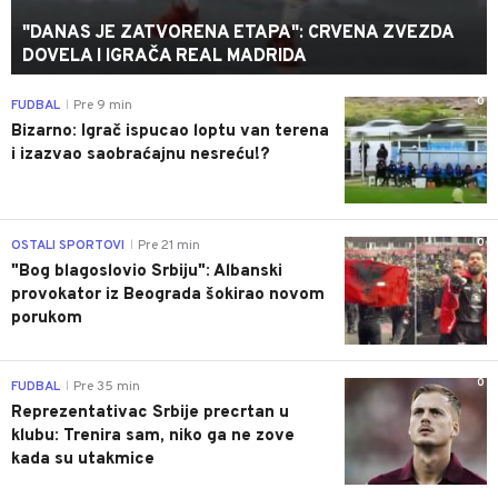
"DANAS JE ZATVORENA ETAPA": CRVENA ZVEZDA
DOVELA I IGRAČA REAL MADRIDA
0
FUDBAL
Pre 9 min
|
Bizarno: Igrač ispucao loptu van terena
i izazvao saobraćajnu nesreću!?
0
OSTALI SPORTOVI
Pre 21 min
|
"Bog blagoslovio Srbiju": Albanski
provokator iz Beograda šokirao novom
porukom
0
FUDBAL
Pre 35 min
|
Reprezentativac Srbije precrtan u
klubu: Trenira sam, niko ga ne zove
kada su utakmice