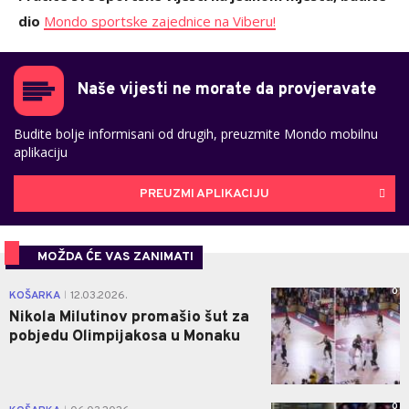
dio
Mondo sportske zajednice na Viberu!
Naše vijesti ne morate da provjeravate
Budite bolje informisani od drugih, preuzmite Mondo mobilnu
aplikaciju
PREUZMI APLIKACIJU
MOŽDA ĆE VAS ZANIMATI
0
KOŠARKA
12.03.2026.
|
Nikola Milutinov promašio šut za
pobjedu Olimpijakosa u Monaku
0