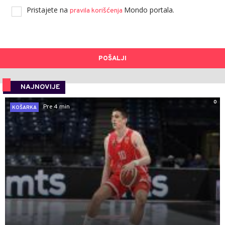
Pristajete na
Mondo portala.
pravila korišćenja
POŠALJI
NAJNOVIJE
0
Pre 4 min
KOŠARKA