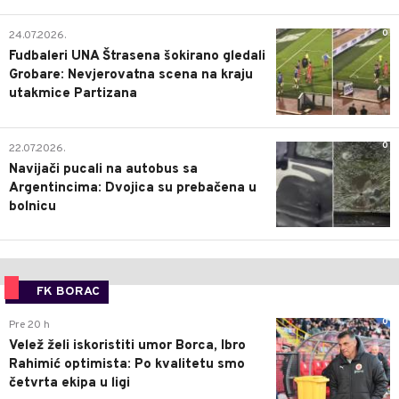
0
24.07.2026.
Fudbaleri UNA Štrasena šokirano gledali
Grobare: Nevjerovatna scena na kraju
utakmice Partizana
0
22.07.2026.
Navijači pucali na autobus sa
Argentincima: Dvojica su prebačena u
bolnicu
FK BORAC
0
Pre 20 h
Velež želi iskoristiti umor Borca, Ibro
Rahimić optimista: Po kvalitetu smo
četvrta ekipa u ligi