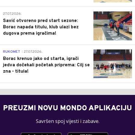
0
27.07.2026.
Savić otvoreno pred start sezone:
Borac napada titulu, klub ulazi bez
dugova prema igračima!
0
RUKOMET
27.07.2026.
|
Borac krenuo jako od starta, igrači
jedva dočekali početak priprema: Cilj se
zna - titula!
PREUZMI NOVU MONDO APLIKACIJU
Savršen spoj vijesti i zabave.