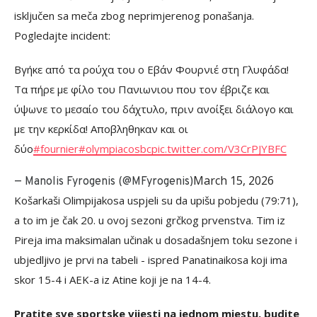
isključen sa meča zbog neprimjerenog ponašanja.
Pogledajte incident:
Βγήκε από τα ρούχα του ο Εβάν Φουρνιέ στη Γλυφάδα!
Τα πήρε με φίλο του Πανιωνιου που τον έβριζε και
ύψωνε το μεσαίο του δάχτυλο, πριν ανοίξει διάλογο και
με την κερκίδα! Αποβληθηκαν και οι
δύο
#fournier
#olympiacosbc
pic.twitter.com/V3CrPJYBFC
March 15, 2026
— Manolis Fyrogenis (@MFyrogenis)
Košarkaši Olimpijakosa uspjeli su da upišu pobjedu (79:71),
a to im je čak 20. u ovoj sezoni grčkog prvenstva. Tim iz
Pireja ima maksimalan učinak u dosadašnjem toku sezone i
ubjedljivo je prvi na tabeli - ispred Panatinaikosa koji ima
skor 15-4 i AEK-a iz Atine koji je na 14-4.
Pratite sve sportske vijesti na jednom mjestu, budite