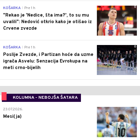
0
KOŠARKA
Pre 1 h
|
"Rekao je 'Nedice, šta ima?', to su mu
uvalili": Nedović otkrio kako je otišao iz
Crvene zvezde
0
KOŠARKA
Pre 1 h
|
Poslije Zvezde, i Partizan hoće da uzme
igrača Asvelu: Senzacija Evrokupa na
meti crno-bijelih
KOLUMNA - NEBOJŠA ŠATARA
0
23.07.2026.
Mesi(ja)