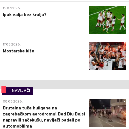
2
15.07.2026.
Ipak valja bez kralja?
0
17.05.2026.
Mostarske kiše
NAVIJAČI
0
08.08.2026.
Brutalna tuča huligana na
zagrebačkom aerodromu! Bed Blu Bojsi
napravili sačekušu, navijači padali po
automobilima