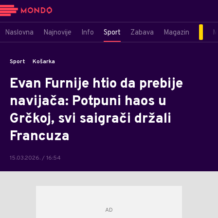
Naslovna
Najnovije
Info
Sport
Zabava
Magazin
M
Sport
Košarka
Evan Furnije htio da prebije
navijača: Potpuni haos u
Grčkoj, svi saigrači držali
Francuza
15.03.2026. / 16:54