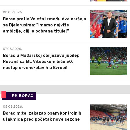
0
08.08.2026.
Borac protiv Veleža između dva okršaja
sa Bjelorusima: "Imamo najviše
ambicije, cilj je odbrana titule!"
0
07.08.2026.
Borac u Mađarskoj obilježava jubilej:
Revanš sa ML Vitebskom biće 50.
nastup crveno-plavih u Evropi!
RK BORAC
0
05.08.2026.
Borac m:tel zakazao osam kontrolnih
utakmica pred početak nove sezone