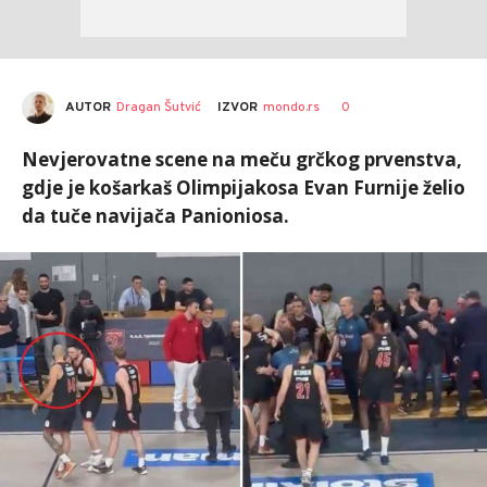
AUTOR
Dragan Šutvić
0
IZVOR
mondo.rs
Nevjerovatne scene na meču grčkog prvenstva,
gdje je košarkaš Olimpijakosa Evan Furnije želio
da tuče navijača Panioniosa.