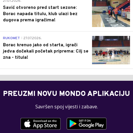
27.07.2026.
Savić otvoreno pred start sezone:
Borac napada titulu, klub ulazi bez
dugova prema igračima!
0
RUKOMET
27.07.2026.
|
Borac krenuo jako od starta, igrači
jedva dočekali početak priprema: Cilj se
zna - titula!
PREUZMI NOVU MONDO APLIKACIJU
Savršen spoj vijesti i zabave.