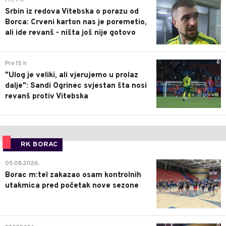
Srbin iz redova Vitebska o porazu od
Borca: Crveni karton nas je poremetio,
ali ide revanš - ništa još nije gotovo
0
Pre 15 h
"Ulog je veliki, ali vjerujemo u prolaz
dalje": Sandi Ogrinec svjestan šta nosi
revanš protiv Vitebska
RK BORAC
0
05.08.2026.
Borac m:tel zakazao osam kontrolnih
utakmica pred početak nove sezone
0