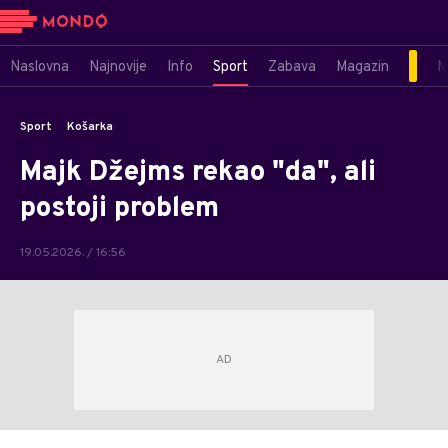
Naslovna
Najnovije
Info
Sport
Zabava
Magazin
M
Sport
Košarka
Majk Džejms rekao "da", ali
postoji problem
19.05.2026. / 16:56