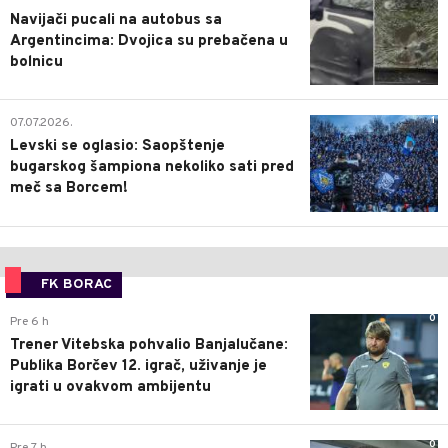
Navijači pucali na autobus sa
Argentincima: Dvojica su prebačena u
bolnicu
1
07.07.2026.
Levski se oglasio: Saopštenje
bugarskog šampiona nekoliko sati pred
meč sa Borcem!
FK BORAC
0
Pre 6 h
Trener Vitebska pohvalio Banjalučane:
Publika Borčev 12. igrač, uživanje je
igrati u ovakvom ambijentu
0
Pre 7 h