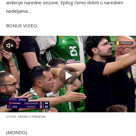
ambicije naredne sezone. Epilog ćemo dobiti u narednim
nedeljama...
BONUS VIDEO:
zvuk
IZVOR: ARENA 3 PREMIUM
(MONDO)