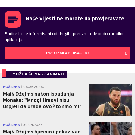
Naše vijesti ne morate da provjeravate
Budite bolje informisani od drugih, preuzmite Mondo mobilnu
aplikaciju
PREUZMI APLIKACIJU
MOŽDA ĆE VAS ZANIMATI
0
KOŠARKA
06.05.2026.
|
Majk Džejms nakon ispadanja
Monaka: "Mnogi timovi nisu
uspjeli da urade ovo što smo mi"
0
KOŠARKA
30.04.2026.
|
Majk Džejms bjesnio i pokazivao