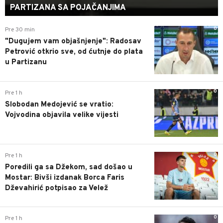
PARTIZANA SA POJAČANJIMA
0
Pre 30 min
"Dugujem vam objašnjenje": Radosav
Petrović otkrio sve, od ćutnje do plata
u Partizanu
0
Pre 1 h
Slobodan Medojević se vratio:
Vojvodina objavila velike vijesti
0
Pre 1 h
Poredili ga sa Džekom, sad došao u
Mostar: Bivši izdanak Borca Faris
Dževahirić potpisao za Velež
0
Pre 1 h