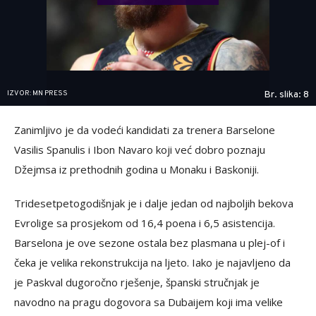
IZVOR: MN PRESS
Br. slika: 8
Zanimljivo je da vodeći kandidati za trenera Barselone
Vasilis Spanulis i Ibon Navaro koji već dobro poznaju
Džejmsa iz prethodnih godina u Monaku i Baskoniji.
Tridesetpetogodišnjak je i dalje jedan od najboljih bekova
Evrolige sa prosjekom od 16,4 poena i 6,5 asistencija.
Barselona je ove sezone ostala bez plasmana u plej-of i
čeka je velika rekonstrukcija na ljeto. Iako je najavljeno da
je Paskval dugoročno rješenje, španski stručnjak je
navodno na pragu dogovora sa Dubaijem koji ima velike