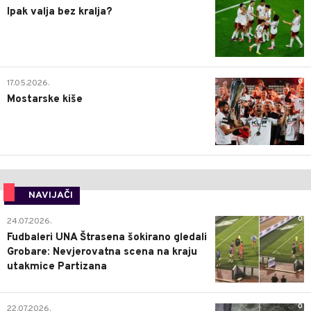
Ipak valja bez kralja?
0
17.05.2026.
Mostarske kiše
NAVIJAČI
0
24.07.2026.
Fudbaleri UNA Štrasena šokirano gledali
Grobare: Nevjerovatna scena na kraju
utakmice Partizana
0
22.07.2026.