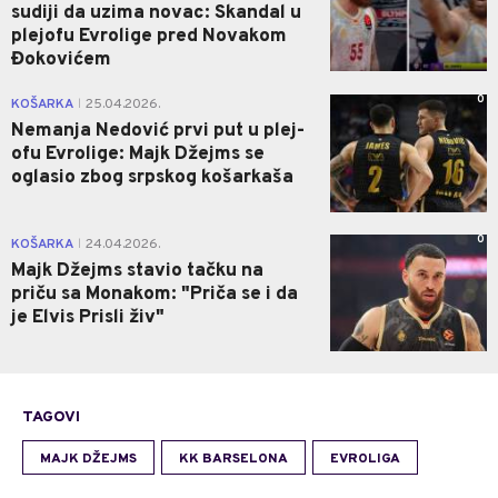
sudiji da uzima novac: Skandal u
plejofu Evrolige pred Novakom
Đokovićem
0
KOŠARKA
25.04.2026.
|
Nemanja Nedović prvi put u plej-
ofu Evrolige: Majk Džejms se
oglasio zbog srpskog košarkaša
0
KOŠARKA
24.04.2026.
|
Majk Džejms stavio tačku na
priču sa Monakom: "Priča se i da
je Elvis Prisli živ"
TAGOVI
MAJK DŽEJMS
KK BARSELONA
EVROLIGA