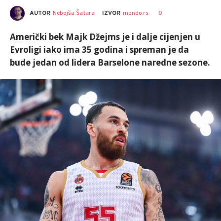
AUTOR
Nebojša Šatara
0
IZVOR
mondo.rs
Američki bek Majk Džejms je i dalje cijenjen u
Evroligi iako ima 35 godina i spreman je da
bude jedan od lidera Barselone naredne sezone.