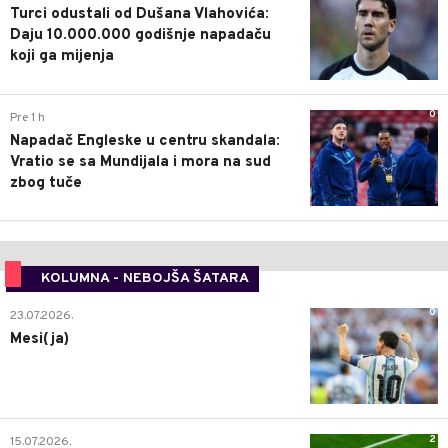
Turci odustali od Dušana Vlahovića:
Daju 10.000.000 godišnje napadaču
koji ga mijenja
0
Pre 1 h
Napadač Engleske u centru skandala:
Vratio se sa Mundijala i mora na sud
zbog tuče
KOLUMNA - NEBOJŠA ŠATARA
0
23.07.2026.
Mesi(ja)
2
15.07.2026.