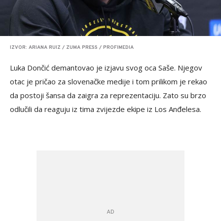
IZVOR: ARIANA RUIZ / ZUMA PRESS / PROFIMEDIA
Luka Dončić demantovao je izjavu svog oca Saše. Njegov
otac je pričao za slovenačke medije i tom prilikom je rekao
da postoji šansa da zaigra za reprezentaciju. Zato su brzo
odlučili da reaguju iz tima zvijezde ekipe iz Los Anđelesa.