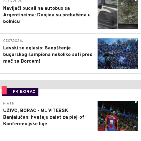
0
22.07.2026.
Navijači pucali na autobus sa
Argentincima: Dvojica su prebačena u
bolnicu
1
07.07.2026.
Levski se oglasio: Saopštenje
bugarskog šampiona nekoliko sati pred
meč sa Borcem!
FK BORAC
0
Pre 1 h
UŽIVO, BORAC - ML VITEBSK:
Banjalučani hvataju zalet za plej-of
Konferencijske lige