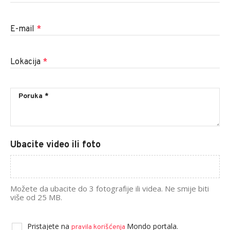
E-mail
*
Lokacija
*
Ubacite video ili foto
Možete da ubacite do 3 fotografije ili videa. Ne smije biti
više od 25 MB.
Pristajete na
Mondo portala.
pravila korišćenja