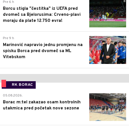
0
Pre 6 h
Borcu stigla "čestitka" iz UEFA pred
dvomeč sa Bjelorusima: Crveno-plavi
moraju da plate 12.750 evra!
0
Pre 9 h
Marinović napravio jednu promjenu na
spisku Borca pred dvomeč sa ML
Vitebskom
RK BORAC
0
05.08.2026.
Borac m:tel zakazao osam kontrolnih
utakmica pred početak nove sezone