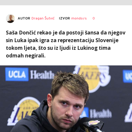
AUTOR
Dragan Šutvić
0
IZVOR
mondo.rs
Saša Dončić rekao je da postoji šansa da njegov
sin Luka ipak igra za reprezentaciju Slovenije
tokom ljeta, što su iz ljudi iz Lukinog tima
odmah negirali.