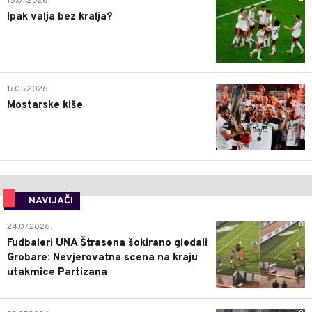
15.07.2026.
Ipak valja bez kralja?
0
17.05.2026.
Mostarske kiše
NAVIJAČI
0
24.07.2026.
Fudbaleri UNA Štrasena šokirano gledali
Grobare: Nevjerovatna scena na kraju
utakmice Partizana