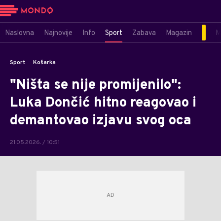
Naslovna
Najnovije
Info
Sport
Zabava
Magazin
M
Sport
Košarka
"Ništa se nije promijenilo":
Luka Dončić hitno reagovao i
demantovao izjavu svog oca
21.05.2026. / 10:51