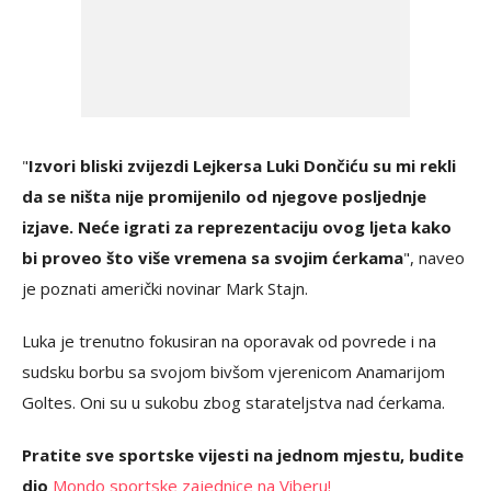
"
Izvori bliski zvijezdi Lejkersa Luki Dončiću su mi rekli
da se ništa nije promijenilo od njegove posljednje
izjave. Neće igrati za reprezentaciju ovog ljeta kako
bi proveo što više vremena sa svojim ćerkama
", naveo
je poznati američki novinar Mark Stajn.
Luka je trenutno fokusiran na oporavak od povrede i na
sudsku borbu sa svojom bivšom vjerenicom Anamarijom
Goltes. Oni su u sukobu zbog starateljstva nad ćerkama.
Pratite sve sportske vijesti na jednom mjestu, budite
dio
Mondo sportske zajednice na Viberu!