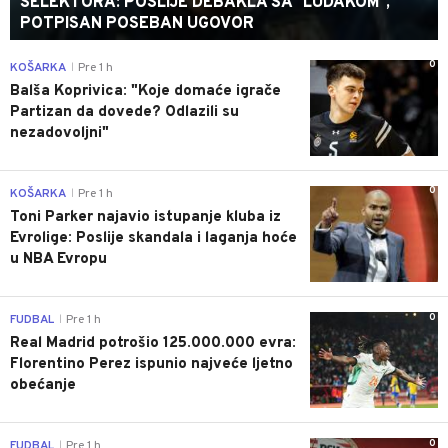
SELEKTORA: POSLIJE DEBAKLA SA "LUDAKOM",
POTPISAN POSEBAN UGOVOR
0
KOŠARKA
Pre 1 h
|
Balša Koprivica: "Koje domaće igrače
Partizan da dovede? Odlazili su
nezadovoljni"
0
KOŠARKA
Pre 1 h
|
Toni Parker najavio istupanje kluba iz
Evrolige: Poslije skandala i laganja hoće
u NBA Evropu
0
FUDBAL
Pre 1 h
|
Real Madrid potrošio 125.000.000 evra:
Florentino Perez ispunio najveće ljetno
obećanje
0
FUDBAL
Pre 1 h
|