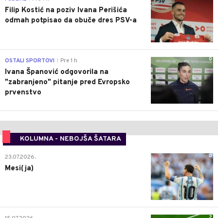
Filip Kostić na poziv Ivana Perišića
odmah potpisao da obuče dres PSV-a
0
OSTALI SPORTOVI
Pre 1 h
|
Ivana Španović odgovorila na
"zabranjeno" pitanje pred Evropsko
prvenstvo
KOLUMNA - NEBOJŠA ŠATARA
0
23.07.2026.
Mesi(ja)
2