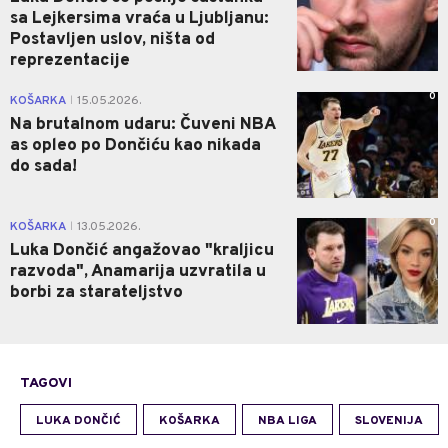
sa Lejkersima vraća u Ljubljanu:
Postavljen uslov, ništa od
reprezentacije
0
KOŠARKA
15.05.2026.
|
Na brutalnom udaru: Čuveni NBA
as opleo po Dončiću kao nikada
do sada!
0
KOŠARKA
13.05.2026.
|
Luka Dončić angažovao "kraljicu
razvoda", Anamarija uzvratila u
borbi za starateljstvo
TAGOVI
LUKA DONČIĆ
KOŠARKA
NBA LIGA
SLOVENIJA