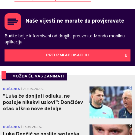
Naše vijesti ne morate da provjeravate
Budite bolje informisani od drugih, preuzmite Mondo mobilnu
aplikaciju
PREUZMI APLIKACIJU
MOŽDA ĆE VAS ZANIMATI
0
KOŠARKA
20.05.2026.
|
"Luka će donijeti odluku, ne
postoje nikakvi uslovi": Dončićev
otac otkrio nove detalje
0
KOŠARKA
17.05.2026.
|
Luka Dončić se poslije sastanka