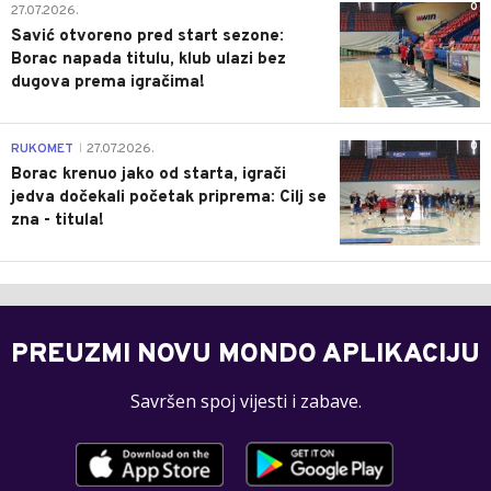
0
27.07.2026.
Savić otvoreno pred start sezone:
Borac napada titulu, klub ulazi bez
dugova prema igračima!
0
RUKOMET
27.07.2026.
|
Borac krenuo jako od starta, igrači
jedva dočekali početak priprema: Cilj se
zna - titula!
PREUZMI NOVU MONDO APLIKACIJU
Savršen spoj vijesti i zabave.