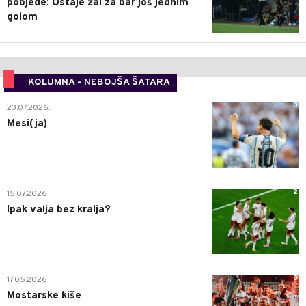
pobjede: Ostaje žal za bar još jednim
golom
KOLUMNA - NEBOJŠA ŠATARA
0
23.07.2026.
Mesi(ja)
2
15.07.2026.
Ipak valja bez kralja?
0
17.05.2026.
Mostarske kiše