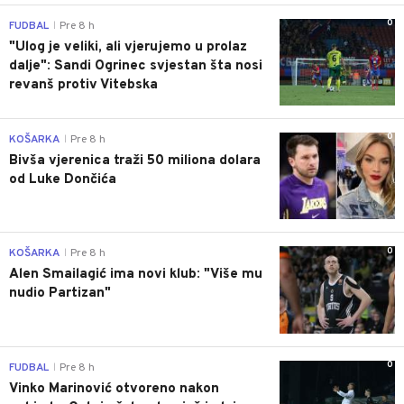
0
FUDBAL
Pre 8 h
|
"Ulog je veliki, ali vjerujemo u prolaz
dalje": Sandi Ogrinec svjestan šta nosi
revanš protiv Vitebska
0
KOŠARKA
Pre 8 h
|
Bivša vjerenica traži 50 miliona dolara
od Luke Dončića
0
KOŠARKA
Pre 8 h
|
Alen Smailagić ima novi klub: "Više mu
nudio Partizan"
0
FUDBAL
Pre 8 h
|
Vinko Marinović otvoreno nakon