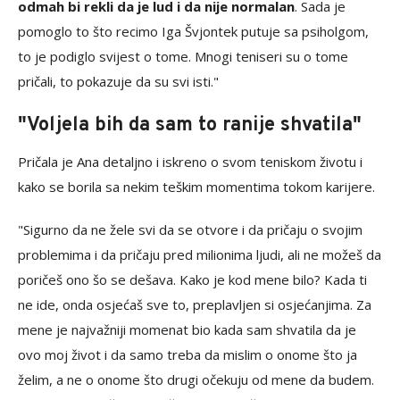
odmah bi rekli da je lud i da nije normalan
. Sada je
pomoglo to što recimo Iga Švjontek putuje sa psiholgom,
to je podiglo svijest o tome. Mnogi teniseri su o tome
pričali, to pokazuje da su svi isti."
"Voljela bih da sam to ranije shvatila"
Pričala je Ana detaljno i iskreno o svom teniskom životu i
kako se borila sa nekim teškim momentima tokom karijere.
"Sigurno da ne žele svi da se otvore i da pričaju o svojim
problemima i da pričaju pred milionima ljudi, ali ne možeš da
poričeš ono šo se dešava. Kako je kod mene bilo? Kada ti
ne ide, onda osjećaš sve to, preplavljen si osjećanjima. Za
mene je najvažniji momenat bio kada sam shvatila da je
ovo moj život i da samo treba da mislim o onome što ja
želim, a ne o onome što drugi očekuju od mene da budem.