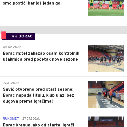
smo postići bar još jedan gol
RK BORAC
0
05.08.2026.
Borac m:tel zakazao osam kontrolnih
utakmica pred početak nove sezone
0
27.07.2026.
Savić otvoreno pred start sezone:
Borac napada titulu, klub ulazi bez
dugova prema igračima!
0
RUKOMET
27.07.2026.
|
Borac krenuo jako od starta, igrači