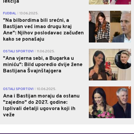
lekcija
0
FUDBAL
13.06.2025.
|
"Na bilbordima bili srećni, a
Bastijan već imao drugu kraj
Ane": Njihov poslodavac začuđen
kako se ponašaju
0
OSTALI SPORTOVI
11.06.2025.
|
"Ana vjerna sebi, a Bugarka u
miniću": Bild uporedio dvije žene
Bastijana Švajnštajgera
0
OSTALI SPORTOVI
10.06.2025.
|
Ana i Bastijan moraju da ostanu
"zajedno" do 2027. godine:
Isplivali detalji ugovora koji ih
veže