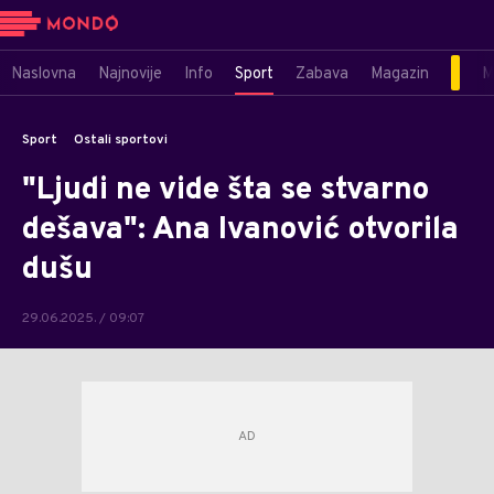
Naslovna
Najnovije
Info
Sport
Zabava
Magazin
M
Sport
Ostali sportovi
"Ljudi ne vide šta se stvarno
dešava": Ana Ivanović otvorila
dušu
29.06.2025. / 09:07