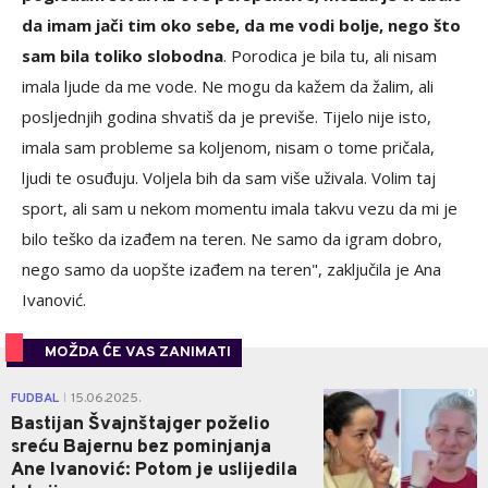
da imam jači tim oko sebe, da me vodi bolje, nego što
sam bila toliko slobodna
. Porodica je bila tu, ali nisam
imala ljude da me vode. Ne mogu da kažem da žalim, ali
posljednjih godina shvatiš da je previše. Tijelo nije isto,
imala sam probleme sa koljenom, nisam o tome pričala,
ljudi te osuđuju. Voljela bih da sam više uživala. Volim taj
sport, ali sam u nekom momentu imala takvu vezu da mi je
bilo teško da izađem na teren. Ne samo da igram dobro,
nego samo da uopšte izađem na teren", zaključila je Ana
Ivanović.
MOŽDA ĆE VAS ZANIMATI
0
FUDBAL
15.06.2025.
|
Bastijan Švajnštajger poželio
sreću Bajernu bez pominjanja
Ane Ivanović: Potom je uslijedila