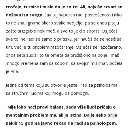
trofeje, turnire i misle da je to to. Ali, najviše stvari se
dešava iza svega
. Sav taj naporan rad, posvećenost i niko
to ne zna. Igramo skoro svake nedjelje, pa se onda pitaju
zašto si izgubio neki meč, a sve to je dio sporta. Osjećaš
sve to, ne radi se samo o pritisku, jer naučiš da se nosiš sa
tim. Već je tu problem razočaranje. Osjećaš se razočarano,
onda sebi sudiš i to te ometa da pružiš ono najbolje. Imaš
mnogo vremena sam sa sobom, sa svojim mislima", počela
je Ana.
Jedna od tema koju su otvorile jeste i rad sa psiholozima i
sa stručnim ljudima koji mogu da pomognu.
"
Nije lako naći pravi balans, sada više ljudi pričaju o
mentalnim problemima, ali je istina. Da je neko prije
nekih 15 godina javno rekao da radi sa psihologom,