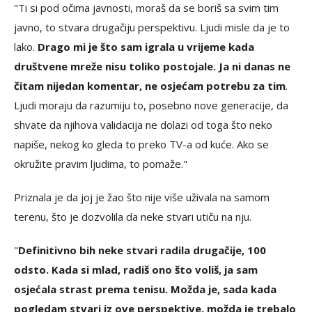
"Ti si pod očima javnosti, moraš da se boriš sa svim tim
javno, to stvara drugačiju perspektivu. Ljudi misle da je to
lako.
Drago mi je što sam igrala u vrijeme kada
društvene mreže nisu toliko postojale. Ja ni danas ne
čitam nijedan komentar, ne osjećam potrebu za tim
.
Ljudi moraju da razumiju to, posebno nove generacije, da
shvate da njihova validacija ne dolazi od toga što neko
napiše, nekog ko gleda to preko TV-a od kuće. Ako se
okružite pravim ljudima, to pomaže."
Priznala je da joj je žao što nije više uživala na samom
terenu, što je dozvolila da neke stvari utiču na nju.
"
Definitivno bih neke stvari radila drugačije, 100
odsto. Kada si mlad, radiš ono što voliš, ja sam
osjećala strast prema tenisu. Možda je, sada kada
pogledam stvari iz ove perspektive, možda je trebalo