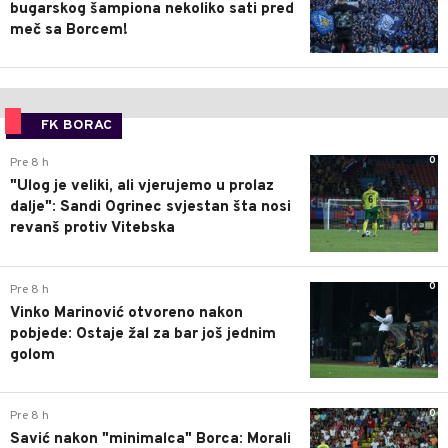
bugarskog šampiona nekoliko sati pred
meč sa Borcem!
FK BORAC
0
Pre 8 h
"Ulog je veliki, ali vjerujemo u prolaz
dalje": Sandi Ogrinec svjestan šta nosi
revanš protiv Vitebska
0
Pre 8 h
Vinko Marinović otvoreno nakon
pobjede: Ostaje žal za bar još jednim
golom
0
Pre 8 h
Savić nakon "minimalca" Borca: Morali