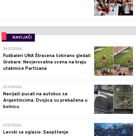
NAVIJAČI
0
24.07.2026.
Fudbaleri UNA Štrasena šokirano gledali
Grobare: Nevjerovatna scena na kraju
utakmice Partizana
0
22.07.2026.
Navijači pucali na autobus sa
Argentincima: Dvojica su prebačena u
bolnicu
1
07.07.2026.
Levski se oglasio: Saopštenje