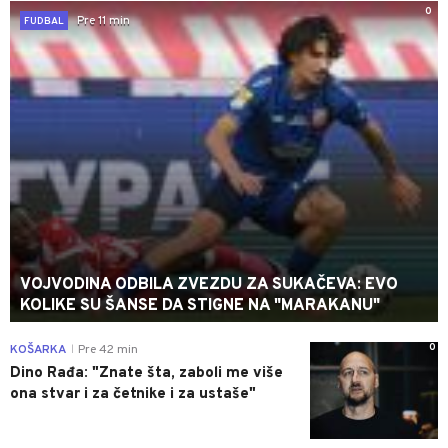
0
Pre 11 min
FUDBAL
VOJVODINA ODBILA ZVEZDU ZA SUKAČEVA: EVO
KOLIKE SU ŠANSE DA STIGNE NA "MARAKANU"
0
KOŠARKA
Pre 42 min
|
Dino Rađa: "Znate šta, zaboli me više
ona stvar i za četnike i za ustaše"