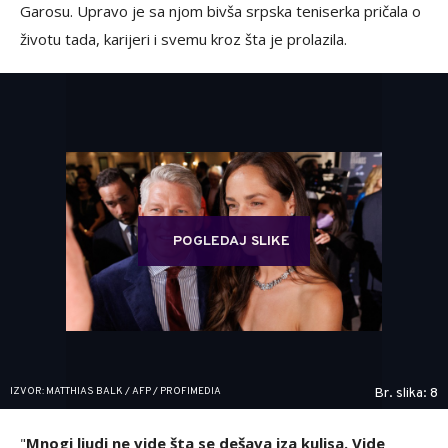
Garosu. Upravo je sa njom bivša srpska teniserka pričala o
životu tada, karijeri i svemu kroz šta je prolazila.
POGLEDAJ SLIKE
IZVOR: MATTHIAS BALK / AFP / PROFIMEDIA
Br. slika: 8
"
Mnogi ljudi ne vide šta se dešava iza kulisa. Vide