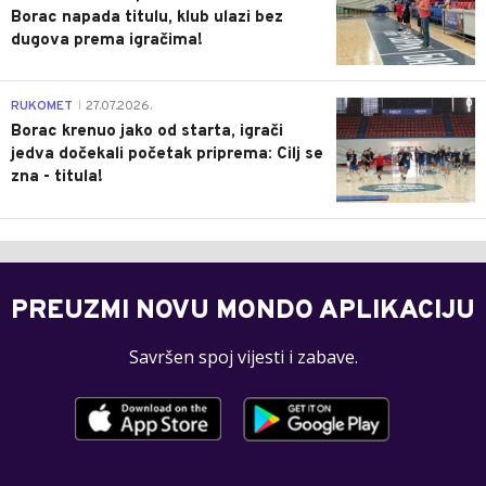
Borac napada titulu, klub ulazi bez
dugova prema igračima!
0
RUKOMET
27.07.2026.
|
Borac krenuo jako od starta, igrači
jedva dočekali početak priprema: Cilj se
zna - titula!
PREUZMI NOVU MONDO APLIKACIJU
Savršen spoj vijesti i zabave.