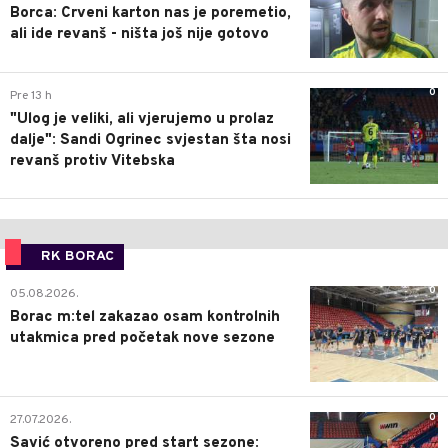
Borca: Crveni karton nas je poremetio,
ali ide revanš - ništa još nije gotovo
0
Pre 13 h
"Ulog je veliki, ali vjerujemo u prolaz
dalje": Sandi Ogrinec svjestan šta nosi
revanš protiv Vitebska
RK BORAC
0
05.08.2026.
Borac m:tel zakazao osam kontrolnih
utakmica pred početak nove sezone
0
27.07.2026.
Savić otvoreno pred start sezone: