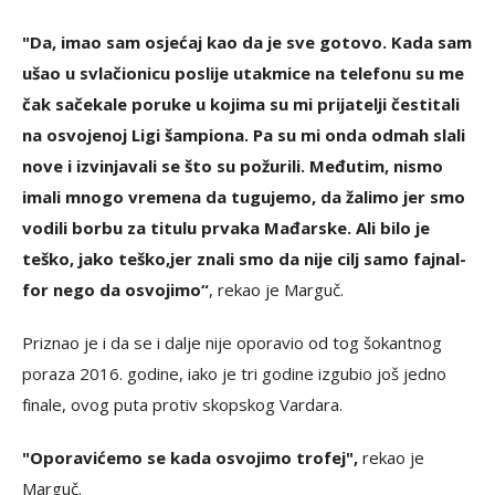
"Da, imao sam osjećaj kao da je sve gotovo. Kada sam
ušao u svlačionicu poslije utakmice na telefonu su me
čak sačekale poruke u kojima su mi prijatelji čestitali
na osvojenoj Ligi šampiona. Pa su mi onda odmah slali
nove i izvinjavali se što su požurili. Međutim, nismo
imali mnogo vremena da tugujemo, da žalimo jer smo
vodili borbu za titulu prvaka Mađarske. Ali bilo je
teško, jako teško,jer znali smo da nije cilj samo fajnal-
for nego da osvojimo“
, rekao je Marguč.
Priznao je i da se i dalje nije oporavio od tog šokantnog
poraza 2016. godine, iako je tri godine izgubio još jedno
finale, ovog puta protiv skopskog Vardara.
"Oporavićemo se kada osvojimo trofej",
rekao je
Marguč.