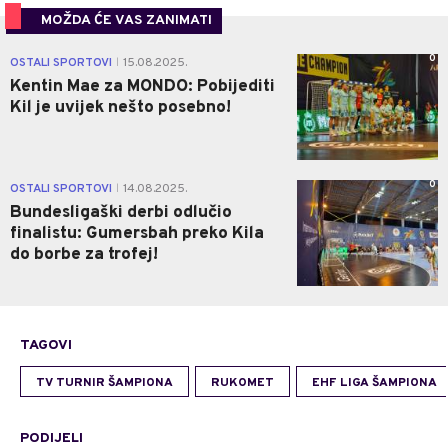
MOŽDA ĆE VAS ZANIMATI
0
OSTALI SPORTOVI
15.08.2025.
|
Kentin Mae za MONDO: Pobijediti
Kil je uvijek nešto posebno!
0
OSTALI SPORTOVI
14.08.2025.
|
Bundesligaški derbi odlučio
finalistu: Gumersbah preko Kila
do borbe za trofej!
TAGOVI
TV TURNIR ŠAMPIONA
RUKOMET
EHF LIGA ŠAMPIONA
PODIJELI