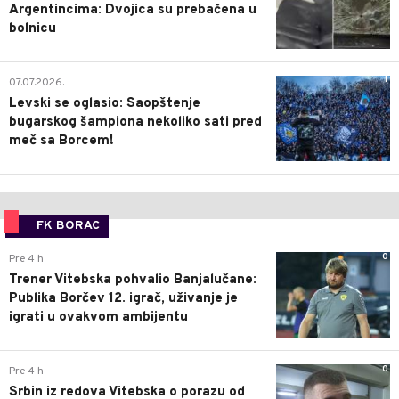
Argentincima: Dvojica su prebačena u
bolnicu
1
07.07.2026.
Levski se oglasio: Saopštenje
bugarskog šampiona nekoliko sati pred
meč sa Borcem!
FK BORAC
0
Pre 4 h
Trener Vitebska pohvalio Banjalučane:
Publika Borčev 12. igrač, uživanje je
igrati u ovakvom ambijentu
0
Pre 4 h
Srbin iz redova Vitebska o porazu od