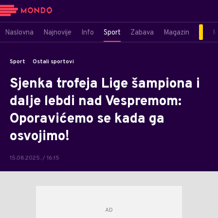
Naslovna
Najnovije
Info
Sport
Zabava
Magazin
M
Sport
Ostali sportovi
Sjenka trofeja Lige šampiona i
dalje lebdi nad Vespremom:
Oporavićemo se kada ga
osvojimo!
15.08.2025. / 16:15