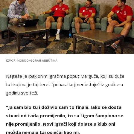
IZVOR: MONDO/GORAN ARBUTINA
Najteže je ipak onim igračima poput Marguča, koji su duže
tu i kojima je taj teret "pehara koji nedostaje" iz godine u
godinu sve teži.
"Ja sam bio tu i doživio sam to finale. Iako se dosta
stvari od tada promijenilo, to sa Ligom šampiona se
nije promijenilo. Novi igrači koji dolaze u klub oni
možda nemaju taj osjećaj kao mi.