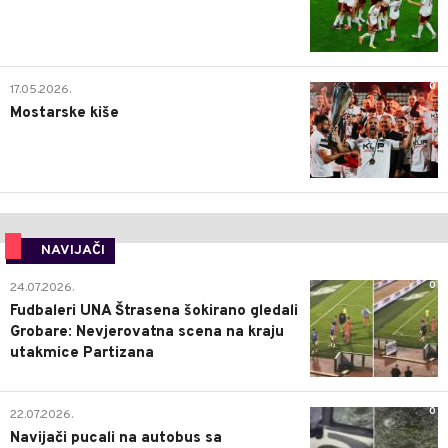
0
17.05.2026.
Mostarske kiše
NAVIJAČI
0
24.07.2026.
Fudbaleri UNA Štrasena šokirano gledali
Grobare: Nevjerovatna scena na kraju
utakmice Partizana
0
22.07.2026.
Navijači pucali na autobus sa