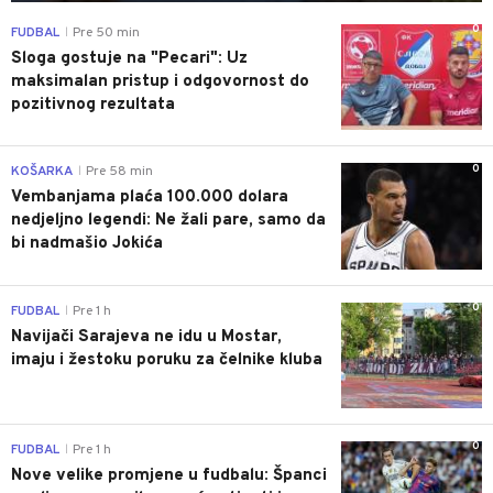
0
FUDBAL
Pre 50 min
|
Sloga gostuje na "Pecari": Uz
maksimalan pristup i odgovornost do
pozitivnog rezultata
0
KOŠARKA
Pre 58 min
|
Vembanjama plaća 100.000 dolara
nedjeljno legendi: Ne žali pare, samo da
bi nadmašio Jokića
0
FUDBAL
Pre 1 h
|
Navijači Sarajeva ne idu u Mostar,
imaju i žestoku poruku za čelnike kluba
0
FUDBAL
Pre 1 h
|
Nove velike promjene u fudbalu: Španci