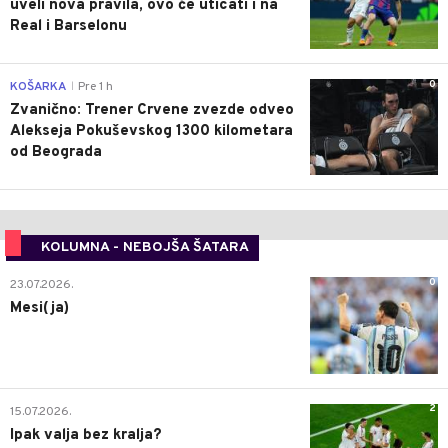
uveli nova pravila, ovo će uticati i na
Real i Barselonu
0
KOŠARKA
Pre 1 h
|
Zvanično: Trener Crvene zvezde odveo
Alekseja Pokuševskog 1300 kilometara
od Beograda
KOLUMNA - NEBOJŠA ŠATARA
0
23.07.2026.
Mesi(ja)
2
15.07.2026.
Ipak valja bez kralja?