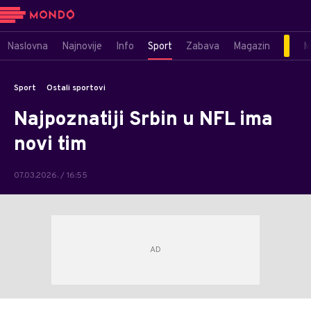
Naslovna
Najnovije
Info
Sport
Zabava
Magazin
M
Sport
Ostali sportovi
Najpoznatiji Srbin u NFL ima
novi tim
07.03.2026. / 16:55