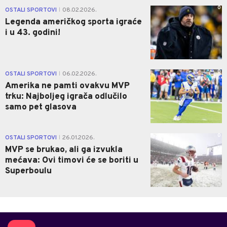
0
OSTALI SPORTOVI
08.02.2026.
|
Legenda američkog sporta igraće
i u 43. godini!
0
OSTALI SPORTOVI
06.02.2026.
|
Amerika ne pamti ovakvu MVP
trku: Najboljeg igrača odlučilo
samo pet glasova
0
OSTALI SPORTOVI
26.01.2026.
|
MVP se brukao, ali ga izvukla
mećava: Ovi timovi će se boriti u
Superboulu