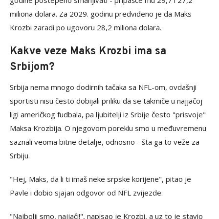
godine postepeno smanjivati - pripašće mu 29,7 i 27,2
miliona dolara. Za 2029. godinu predviđeno je da Maks
Krozbi zaradi po ugovoru 28,2 miliona dolara.
Kakve veze Maks Krozbi ima sa
Srbijom?
Srbija nema mnogo dodirnih tačaka sa NFL-om, ovdašnji
sportisti nisu često dobijali priliku da se takmiče u najjačoj
ligi američkog fudbala, pa ljubitelji iz Srbije često "prisvoje"
Maksa Krozbija. O njegovom poreklu smo u međuvremenu
saznali veoma bitne detalje, odnosno - šta ga to veže za
Srbiju.
"Hej, Maks, da li ti imaš neke srpske korijene", pitao je
Pavle i dobio sjajan odgovor od NFL zvijezde:
"Najbolji smo, najjači!", napisao je Krozbi, a uz to je stavio