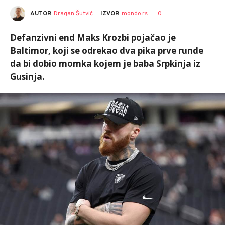
AUTOR
Dragan Šutvić
0
IZVOR
mondo.rs
Defanzivni end Maks Krozbi pojačao je
Baltimor, koji se odrekao dva pika prve runde
da bi dobio momka kojem je baba Srpkinja iz
Gusinja.