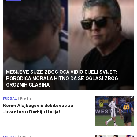
MESIJEVE SUZE ZBOG OCA VIDIO CIJELI SVIJET:
PORODICA MORALA HITNO DA SE OGLASI ZBOG
GROZNIH GLASINA
0
FUDBAL
Pre 1 h
|
Kerim Alajbegović debitovao za
Juventus u Derbiju Italije!
0