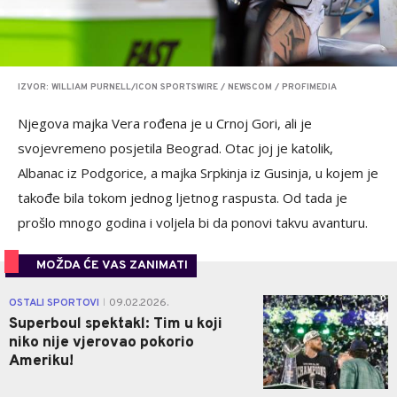
IZVOR: WILLIAM PURNELL/ICON SPORTSWIRE / NEWSCOM / PROFIMEDIA
Njegova majka Vera rođena je u Crnoj Gori, ali je
svojevremeno posjetila Beograd. Otac joj je katolik,
Albanac iz Podgorice, a majka Srpkinja iz Gusinja, u kojem je
takođe bila tokom jednog ljetnog raspusta. Od tada je
prošlo mnogo godina i voljela bi da ponovi takvu avanturu.
MOŽDA ĆE VAS ZANIMATI
0
OSTALI SPORTOVI
09.02.2026.
|
Superboul spektakl: Tim u koji
niko nije vjerovao pokorio
Ameriku!