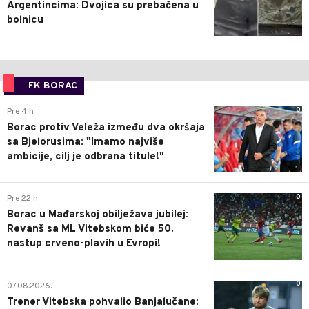
Argentincima: Dvojica su prebačena u
bolnicu
FK BORAC
0
Pre 4 h
Borac protiv Veleža između dva okršaja
sa Bjelorusima: "Imamo najviše
ambicije, cilj je odbrana titule!"
0
Pre 22 h
Borac u Mađarskoj obilježava jubilej:
Revanš sa ML Vitebskom biće 50.
nastup crveno-plavih u Evropi!
0
07.08.2026.
Trener Vitebska pohvalio Banjalučane: