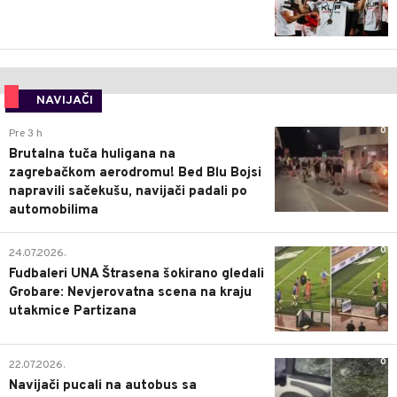
NAVIJAČI
0
Pre 3 h
Brutalna tuča huligana na
zagrebačkom aerodromu! Bed Blu Bojsi
napravili sačekušu, navijači padali po
automobilima
0
24.07.2026.
Fudbaleri UNA Štrasena šokirano gledali
Grobare: Nevjerovatna scena na kraju
utakmice Partizana
0
22.07.2026.
Navijači pucali na autobus sa