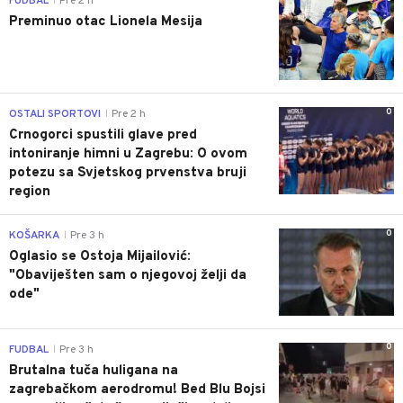
FUDBAL
Pre 2 h
|
Preminuo otac Lionela Mesija
0
OSTALI SPORTOVI
Pre 2 h
|
Crnogorci spustili glave pred
intoniranje himni u Zagrebu: O ovom
potezu sa Svjetskog prvenstva bruji
region
0
KOŠARKA
Pre 3 h
|
Oglasio se Ostoja Mijailović:
"Obaviješten sam o njegovoj želji da
ode"
0
FUDBAL
Pre 3 h
|
Brutalna tuča huligana na
zagrebačkom aerodromu! Bed Blu Bojsi