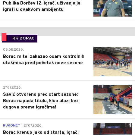
Publika Borčev 12. igrač, uživanje je
igrati u ovakvom ambijentu
RK BORAC
0
05.08.2026.
Borac m:tel zakazao osam kontrolnih
utakmica pred početak nove sezone
0
27.07.2026.
Savić otvoreno pred start sezone:
Borac napada titulu, klub ulazi bez
dugova prema igračima!
0
RUKOMET
27.07.2026.
|
Borac krenuo jako od starta, igrači