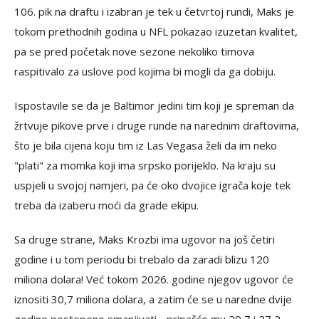
106. pik na draftu i izabran je tek u četvrtoj rundi, Maks je
tokom prethodnih godina u NFL pokazao izuzetan kvalitet,
pa se pred početak nove sezone nekoliko timova
raspitivalo za uslove pod kojima bi mogli da ga dobiju.
Ispostavile se da je Baltimor jedini tim koji je spreman da
žrtvuje pikove prve i druge runde na narednim draftovima,
što je bila cijena koju tim iz Las Vegasa želi da im neko
"plati" za momka koji ima srpsko porijeklo. Na kraju su
uspjeli u svojoj namjeri, pa će oko dvojice igrača koje tek
treba da izaberu moći da grade ekipu.
Sa druge strane, Maks Krozbi ima ugovor na još četiri
godine i u tom periodu bi trebalo da zaradi blizu 120
miliona dolara! Već tokom 2026. godine njegov ugovor će
iznositi 30,7 miliona dolara, a zatim će se u naredne dvije