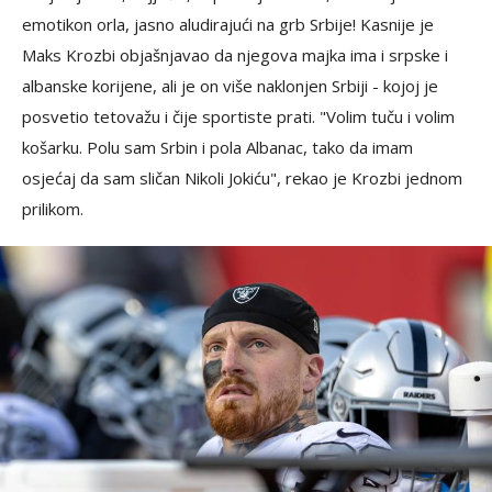
emotikon orla, jasno aludirajući na grb Srbije! Kasnije je
Maks Krozbi objašnjavao da njegova majka ima i srpske i
albanske korijene, ali je on više naklonjen Srbiji - kojoj je
posvetio tetovažu i čije sportiste prati. "Volim tuču i volim
košarku. Polu sam Srbin i pola Albanac, tako da imam
osjećaj da sam sličan Nikoli Jokiću", rekao je Krozbi jednom
prilikom.