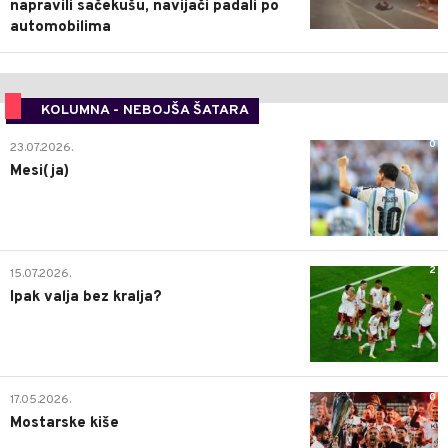
napravili sačekušu, navijači padali po
automobilima
KOLUMNA - NEBOJŠA ŠATARA
0
23.07.2026.
Mesi(ja)
2
15.07.2026.
Ipak valja bez kralja?
0
17.05.2026.
Mostarske kiše