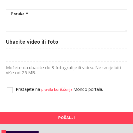
Ubacite video ili foto
Možete da ubacite do 3 fotografije ili videa. Ne smije biti
više od 25 MB.
Pristajete na
Mondo portala.
pravila korišćenja
POŠALJI