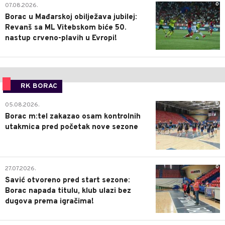
0
07.08.2026.
Borac u Mađarskoj obilježava jubilej:
Revanš sa ML Vitebskom biće 50.
nastup crveno-plavih u Evropi!
RK BORAC
0
05.08.2026.
Borac m:tel zakazao osam kontrolnih
utakmica pred početak nove sezone
0
27.07.2026.
Savić otvoreno pred start sezone:
Borac napada titulu, klub ulazi bez
dugova prema igračima!