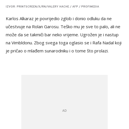
IZVOR: PRINTSCREEN/X/RN/VALERY HACHE / AFP / PROFIMEDIA
Karlos Alkaraz je povrijedio zglob i donio odluku da ne
učestvuje na Rolan Garosu. Teško mu je sve to palo, ali ne
može da se takmiči bar neko vrijeme. Ugrožen je i nastup
na Vimbldonu. Zbog svega toga oglasio se i Rafa Nadal koji
je pričao o mlađem sunarodniku i o tome što prolazi.