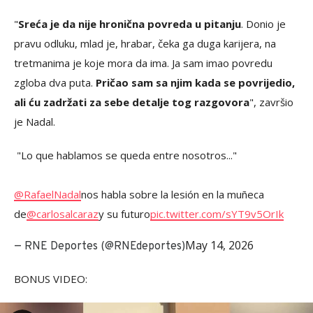
"
Sreća je da nije hronična povreda u pitanju
. Donio je
pravu odluku, mlad je, hrabar, čeka ga duga karijera, na
tretmanima je koje mora da ima. Ja sam imao povredu
zgloba dva puta.
Pričao sam sa njim kada se povrijedio,
ali ću zadržati za sebe detalje tog razgovora
", završio
je Nadal.
️ "Lo que hablamos se queda entre nosotros..."
@RafaelNadal
nos habla sobre la lesión en la muñeca
de
@carlosalcaraz
y su futuro
pic.twitter.com/sYT9v5OrIk
May 14, 2026
— RNE Deportes (@RNEdeportes)
BONUS VIDEO: