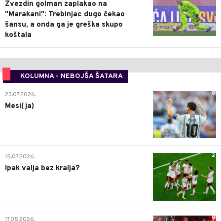
Zvezdin golman zaplakao na
"Marakani": Trebinjac dugo čekao
šansu, a onda ga je greška skupo
koštala
KOLUMNA - NEBOJŠA ŠATARA
0
23.07.2026.
Mesi(ja)
2
15.07.2026.
Ipak valja bez kralja?
0
17.05.2026.