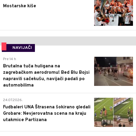
Mostarske kiše
NAVIJAČI
0
Pre 14 h
Brutalna tuča huligana na
zagrebačkom aerodromu! Bed Blu Bojsi
napravili sačekušu, navijači padali po
automobilima
0
24.07.2026.
Fudbaleri UNA Štrasena šokirano gledali
Grobare: Nevjerovatna scena na kraju
utakmice Partizana