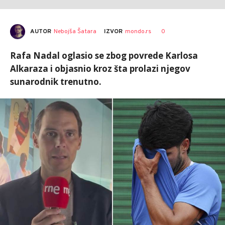
AUTOR
Nebojša Šatara
0
IZVOR
mondo.rs
Rafa Nadal oglasio se zbog povrede Karlosa
Alkaraza i objasnio kroz šta prolazi njegov
sunarodnik trenutno.