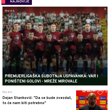
NAJNOVIJE
0
Pre 4 h
PREMIJERLIGAŠKA SUBOTNJA USPAVANKA: VAR I
PONIŠTENI GOLOVI - MREŽE MIROVALE
0
Pre 4 h
Dejan Stanković: "Da se bude zvezdaš,
to će nam biti potrebno"