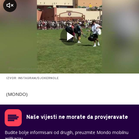
zvuk
IZVOR: INSTAGRAM/DJOKERNOLE
(MONDO)
Naše vijesti ne morate da provjeravate
Budite bolje informisani od drugih, preuzmite Mondo mobilnu
aplikaciju