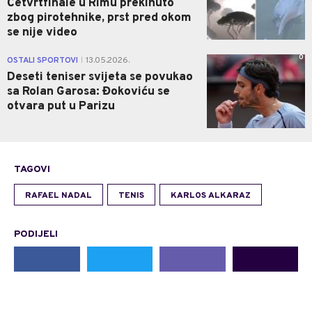
Četvrtfinale u Rimu prekinuto
zbog pirotehnike, prst pred okom
se nije video
0
OSTALI SPORTOVI
13.05.2026.
|
Deseti teniser svijeta se povukao
sa Rolan Garosa: Đokoviću se
otvara put u Parizu
TAGOVI
RAFAEL NADAL
TENIS
KARLOS ALKARAZ
PODIJELI