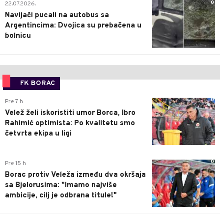
0
22.07.2026.
Navijači pucali na autobus sa
Argentincima: Dvojica su prebačena u
bolnicu
FK BORAC
0
Pre 7 h
Velež želi iskoristiti umor Borca, Ibro
Rahimić optimista: Po kvalitetu smo
četvrta ekipa u ligi
0
Pre 15 h
Borac protiv Veleža između dva okršaja
sa Bjelorusima: "Imamo najviše
ambicije, cilj je odbrana titule!"