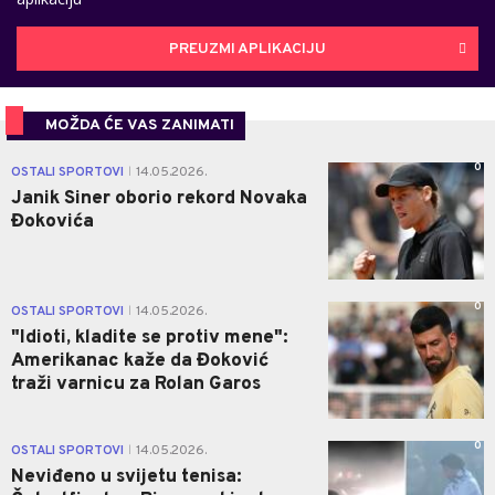
PREUZMI APLIKACIJU
MOŽDA ĆE VAS ZANIMATI
0
OSTALI SPORTOVI
14.05.2026.
|
Janik Siner oborio rekord Novaka
Đokovića
0
OSTALI SPORTOVI
14.05.2026.
|
"Idioti, kladite se protiv mene":
Amerikanac kaže da Đoković
traži varnicu za Rolan Garos
0
OSTALI SPORTOVI
14.05.2026.
|
Neviđeno u svijetu tenisa: