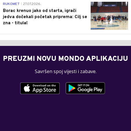
0
RUKOMET
27.07.2026.
|
Borac krenuo jako od starta, igrači
jedva dočekali početak priprema: Cilj se
zna - titula!
PREUZMI NOVU MONDO APLIKACIJU
Savršen spoj vijesti i zabave.