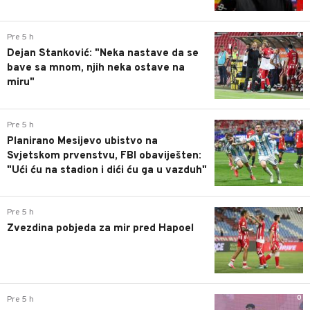
0
Pre 5 h
Dejan Stanković: "Neka nastave da se
bave sa mnom, njih neka ostave na
miru"
0
Pre 5 h
Planirano Mesijevo ubistvo na
Svjetskom prvenstvu, FBI obaviješten:
"Ući ću na stadion i dići ću ga u vazduh"
0
Pre 5 h
Zvezdina pobjeda za mir pred Hapoel
0
Pre 5 h