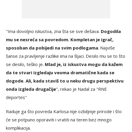
"Ima dovoljno iskustva, zna šta se sve dešava.
Dogodila
mu se nesreća sa povredom. Kompletan je igrač,
sposoban da pobijedi na svim podlogama
. Najviše
šanse za pravljenje razlike ima na šljaci. Desilo mu se to što
se desilo, teško je.
Mlad je, iz iskustva mogu da kažem
da te stvari izgledaju veoma dramatične kada se
dogode. Ali, kada staviš to u neku drugu perspektivu
onda izgleda drugačije
", rekao je Nadal za "RNE
deportes"
Raduje ga što povreda Karlosa nije ozbiljnije prirode i što
će se potpuno oporaviti i vratiti na teren bez mnogo
komplikacija.