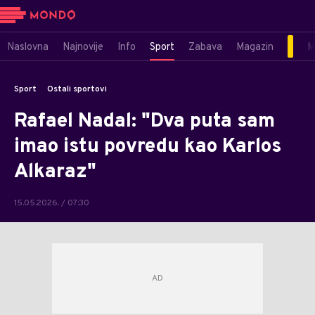
Naslovna
Najnovije
Info
Sport
Zabava
Magazin
M
Sport
Ostali sportovi
Rafael Nadal: "Dva puta sam
imao istu povredu kao Karlos
Alkaraz"
15.05.2026. / 07:30