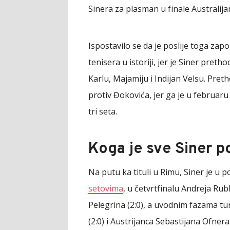
Sinera za plasman u finale Australij
Ispostavilo se da je poslije toga za
tenisera u istoriji, jer je Siner pret
Karlu, Majamiju i Indijan Velsu. Pret
protiv Đokovića, jer ga je u februaru
tri seta.
Koga je sve Siner p
Na putu ka tituli u Rimu, Siner je u p
setovima
, u četvrtfinalu Andreja Rub
Pelegrina (2:0), a uvodnim fazama tur
(2:0) i Austrijanca Sebastijana Ofnera 