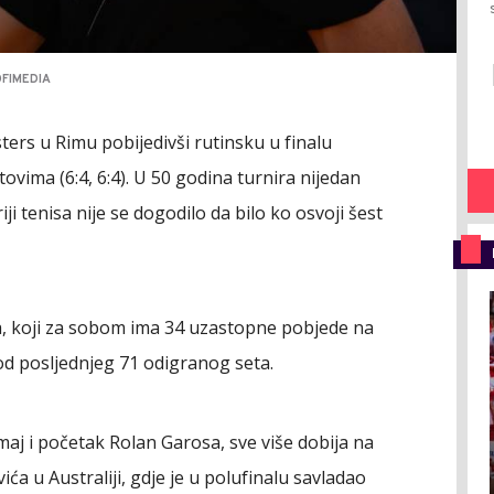
OFIMEDIA
ters u Rimu pobijedivši rutinsku u finalu
vima (6:4, 6:4). U 50 godina turnira nijedan
riji tenisa nije se dogodilo da bilo ko osvoji šest
ra, koji za sobom ima 34 uzastopne pobjede na
od posljednjeg 71 odigranog seta.
maj i početak Rolan Garosa, sve više dobija na
ća u Australiji, gdje je u polufinalu savladao