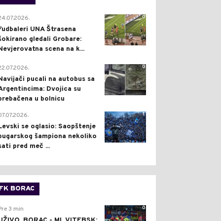
0
24.07.2026.
Fudbaleri UNA Štrasena
šokirano gledali Grobare:
Nevjerovatna scena na k...
0
22.07.2026.
Navijači pucali na autobus sa
Argentincima: Dvojica su
prebačena u bolnicu
1
07.07.2026.
Levski se oglasio: Saopštenje
bugarskog šampiona nekoliko
sati pred meč ...
FK BORAC
0
Pre 3 min
UŽIVO, BORAC - ML VITEBSK: