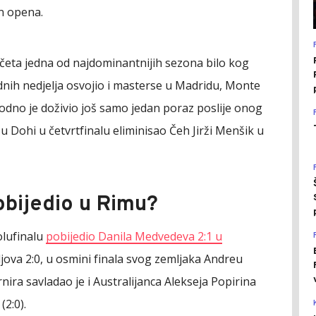
an opena.
početa jedna od najdominantnijih sezona bilo kog
hodnih nedjelja osvojio i masterse u Madridu, Monte
hodno je doživio još samo jedan poraz poslije onog
 u Dohi u četvrtfinalu eliminisao Čeh Jirži Menšik u
obijedio u Rimu?
olufinalu
pobijedio Danila Medvedeva 2:1 u
ljova 2:0, u osmini finala svog zemljaka Andreu
nira savladao je i Australijanca Alekseja Popirina
(2:0).