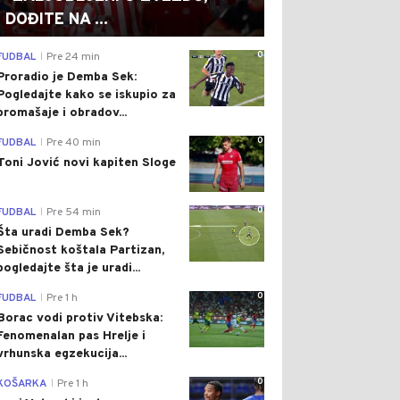
DOĐITE NA ...
0
FUDBAL
Pre 24 min
|
Proradio je Demba Sek:
Pogledajte kako se iskupio za
promašaje i obradov...
0
FUDBAL
Pre 40 min
|
Toni Jović novi kapiten Sloge
0
FUDBAL
Pre 54 min
|
Šta uradi Demba Sek?
Sebičnost koštala Partizan,
pogledajte šta je uradi...
0
FUDBAL
Pre 1 h
|
Borac vodi protiv Vitebska:
Fenomenalan pas Hrelje i
vrhunska egzekucija...
0
KOŠARKA
Pre 1 h
|