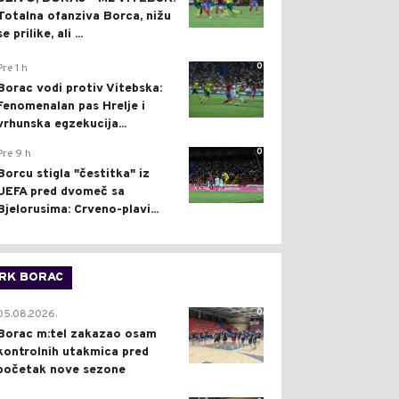
Totalna ofanziva Borca, nižu
se prilike, ali ...
0
Pre 1 h
Borac vodi protiv Vitebska:
Fenomenalan pas Hrelje i
vrhunska egzekucija...
0
Pre 9 h
Borcu stigla "čestitka" iz
UEFA pred dvomeč sa
Bjelorusima: Crveno-plavi...
RK BORAC
0
05.08.2026.
Borac m:tel zakazao osam
kontrolnih utakmica pred
početak nove sezone