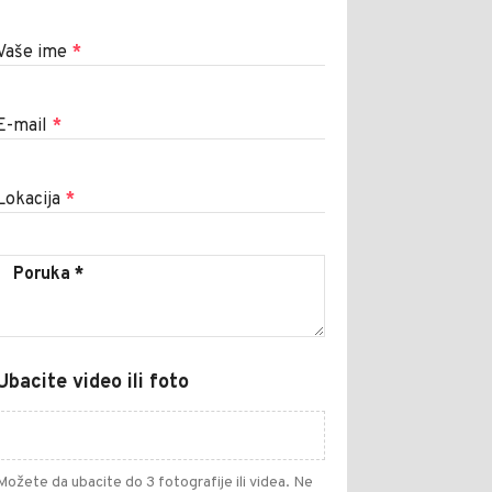
Vaše ime
*
E-mail
*
Lokacija
*
Ubacite video ili foto
Možete da ubacite do 3 fotografije ili videa. Ne