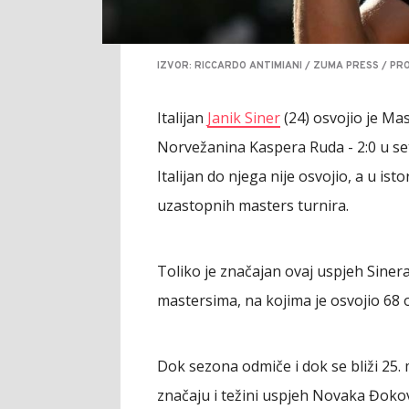
IZVOR: RICCARDO ANTIMIANI / ZUMA PRESS / PR
Italijan
Janik Siner
(24) osvojio je Mas
Norvežanina Kaspera Ruda - 2:0 u seto
Italijan do njega nije osvojio, a u isto
uzastopnih masters turnira.
Toliko je značajan ovaj uspjeh Sine
mastersima, na kojima je osvojio 68 
Dok sezona odmiče i dok se bliži 25. 
značaju i težini uspjeh Novaka Đokovi