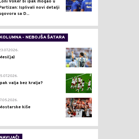
Loni Voker bi ipak mogao u
Partizan: Isplivali novi detalji
ugovora sa D...
KOLUMNA - NEBOJŠA ŠATARA
0
23.07.2026.
Mesi(ja)
2
15.07.2026.
Ipak valja bez kralja?
0
17.05.2026.
Mostarske kiše
NAVIJAČI