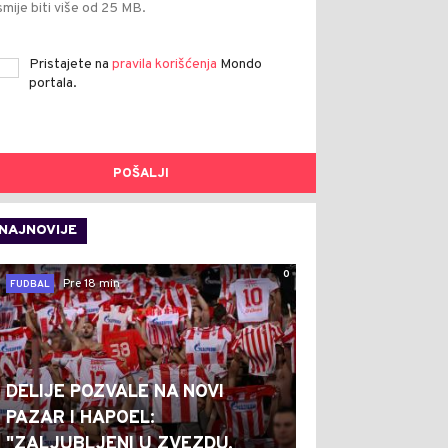
smije biti više od 25 MB.
Pristajete na
pravila korišćenja
Mondo
portala.
POŠALJI
NAJNOVIJE
0
Pre 18 min
FUDBAL
DELIJE POZVALE NA NOVI
PAZAR I HAPOEL:
"ZALJUBLJENI U ZVEZDU,