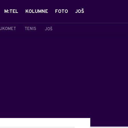
M:TEL
KOLUMNE
FOTO
JOŠ
UKOMET
TENIS
JOŠ