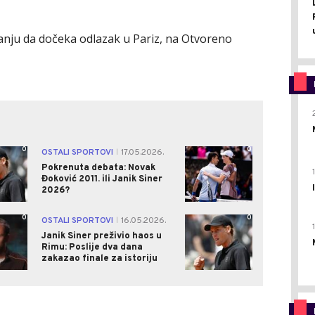
tanju da dočeka odlazak u Pariz, na Otvoreno
0
0
OSTALI SPORTOVI
17.05.2026.
|
Pokrenuta debata: Novak
Đoković 2011. ili Janik Siner
2026?
0
0
OSTALI SPORTOVI
16.05.2026.
|
Janik Siner preživio haos u
Rimu: Poslije dva dana
zakazao finale za istoriju