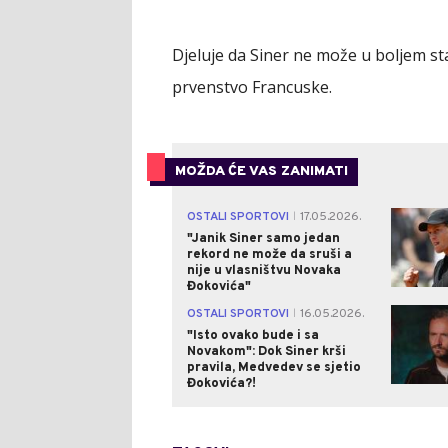
Djeluje da Siner ne može u boljem s
prvenstvo Francuske.
MOŽDA ĆE VAS ZANIMATI
OSTALI SPORTOVI
17.05.2026.
|
"Janik Siner samo jedan
rekord ne može da sruši a
nije u vlasništvu Novaka
Đokovića"
OSTALI SPORTOVI
16.05.2026.
|
"Isto ovako bude i sa
Novakom": Dok Siner krši
pravila, Medvedev se sjetio
Đokovića?!