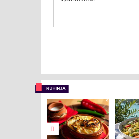
KUHINJA
0