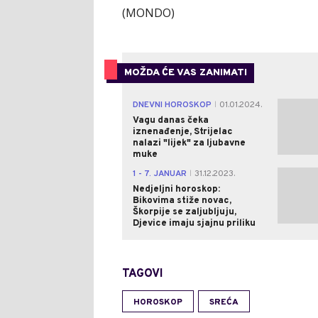
(MONDO)
MOŽDA ĆE VAS ZANIMATI
DNEVNI HOROSKOP
01.01.2024.
|
Vagu danas čeka
iznenađenje, Strijelac
nalazi "lijek" za ljubavne
muke
1 - 7. JANUAR
31.12.2023.
|
Nedjeljni horoskop:
Bikovima stiže novac,
Škorpije se zaljubljuju,
Djevice imaju sjajnu priliku
TAGOVI
HOROSKOP
SREĆA