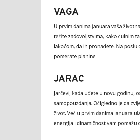
VAGA
U prvim danima januara vaša životna 
težite zadovoljstvima, kako čulnim tak
lakoćom, da ih pronađete. Na poslu o
pomerate planine.
JARAC
Jarčevi, kada uđete u novu godinu, os
samopouzdanja. Očigledno je da zvije
život. Već u prvim danima januara ul
energija i dinamičnost vam pomažu da