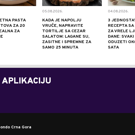
05.08.2026.
04.08.2026.
ETNA PASTA
KADA JE NAPOLJU
3 JEDNOSTA
TOVA ZA 20
VRUĆE, NAPRAVITE
RECEPTA SA
DEALNA ZA
TORTILJE SA CEZAR
ZA VRELE L
NE
SALATOM: LAGANE SU,
DANE: SVAKI
ZASITNE I SPREMNE ZA
ODUZETI OK
SAMO 25 MINUTA
SATA
 APLIKACIJU
ondo Crna Gora