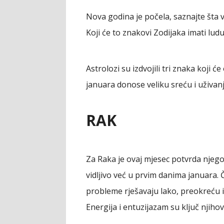
Nova godina je počela, saznajte šta
Koji će to znakovi Zodijaka imati ludu
Astrolozi su izdvojili tri znaka koji ć
januara donose veliku sreću i uživan
RAK
Za Raka je ovaj mjesec potvrda njego
vidljivo već u prvim danima januara. Č
probleme rješavaju lako, preokreću ih
Energija i entuzijazam su ključ njiho