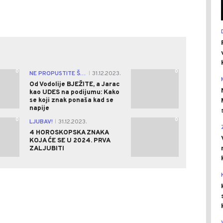
0
0
NE PROPUSTITE ŠANSU!
31.12.2023.
|
Od Vodolije BJEŽITE, a Jarac
kao UDES na podijumu: Kako
se koji znak ponaša kad se
napije
0
0
LJUBAV!
31.12.2023.
|
4 HOROSKOPSKA ZNAKA
KOJA ĆE SE U 2024. PRVA
ZALJUBITI