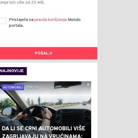
smije biti više od 25 MB.
Pristajete na
pravila korišćenja
Mondo
portala.
POŠALJI
NAJNOVIJE
0
Pre 7 h
AUTOMOBILI
DA LI SE CRNI AUTOMOBILI VIŠE
ZAGRIJAVAJU NA VRUĆINAMA: