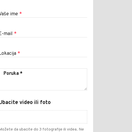
Vaše ime
*
E-mail
*
Lokacija
*
Ubacite video ili foto
Možete da ubacite do 3 fotografije ili videa. Ne