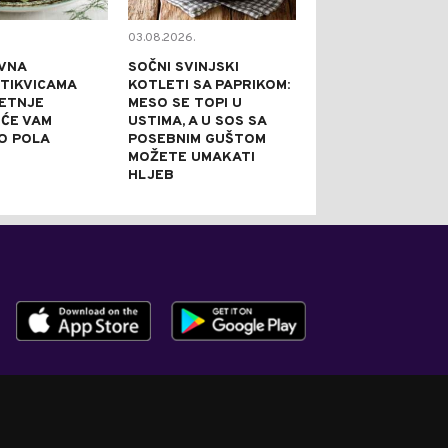
03.08.2026.
02.08.2026.
VNA
SOČNI SVINJSKI
KAPRI TORTA 
 TIKVICAMA
KOTLETI SA PAPRIKOM:
NE PEČE: IDEA
JETNJE
MESO SE TOPI U
SVEČANE PRILI
 ĆE VAM
USTIMA, A U SOS SA
PRAZNI TANJI
O POLA
POSEBNIM GUŠTOM
NAJBOLJE REĆ
MOŽETE UMAKATI
JE DOBRA
HLJEB