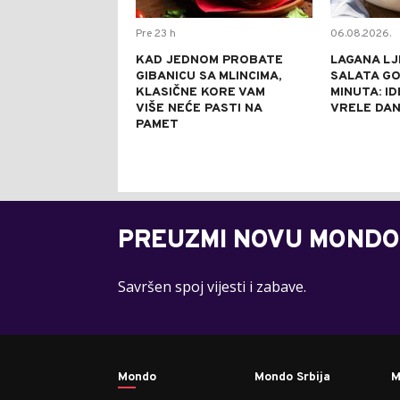
Pre 23 h
06.08.2026.
KAD JEDNOM PROBATE
LAGANA LJ
GIBANICU SA MLINCIMA,
SALATA GO
KLASIČNE KORE VAM
MINUTA: I
VIŠE NEĆE PASTI NA
VRELE DA
PAMET
PREUZMI NOVU MONDO
Savršen spoj vijesti i zabave.
Mondo
Mondo Srbija
M