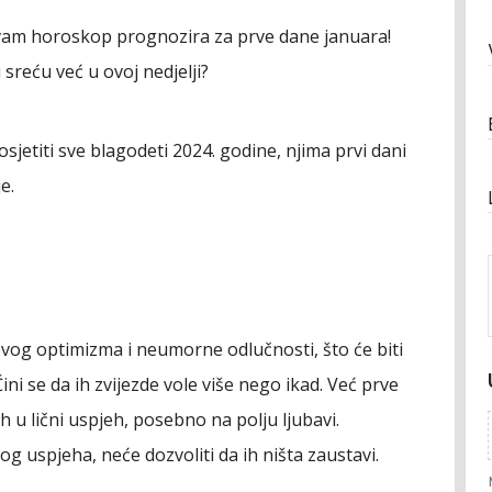
 vam horoskop prognozira za prve dane januara!
 sreću već u ovoj nedjelji?
e osjetiti sve blagodeti 2024. godine, njima prvi dani
je.
vog optimizma i neumorne odlučnosti, što će biti
ini se da ih zvijezde vole više nego ikad. Već prve
 u lični uspjeh, posebno na polju ljubavi.
vog uspjeha, neće dozvoliti da ih ništa zaustavi.