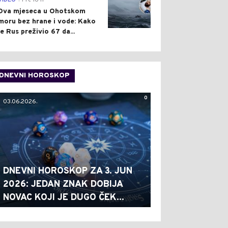
VIDEO
Pre 16 h
Dva mjeseca u Ohotskom
moru bez hrane i vode: Kako
je Rus preživio 67 da...
DNEVNI HOROSKOP
0
03.06.2026.
DNEVNI HOROSKOP ZA 3. JUN
2026: JEDAN ZNAK DOBIJA
NOVAC KOJI JE DUGO ČEK...