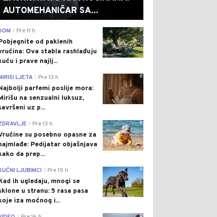
AUTOMEHANIČAR SA...
0
DOM
Pre 11 h
|
Pobjegnite od paklenih
vrućina: Ova stabla rashlađuju
kuću i prave najlj...
0
MIRISI LJETA
Pre 13 h
|
Najbolji parfemi poslije mora:
Mirišu na senzualni luksuz,
savršeni uz p...
0
ZDRAVLJE
Pre 13 h
|
Vrućine su posebno opasne za
najmlađe: Pedijatar objašnjava
kako da prep...
0
KUĆNI LJUBIMCI
Pre 15 h
|
Kad ih ugledaju, mnogi se
sklone u stranu: 5 rasa pasa
koje iza moćnog i...
0
|