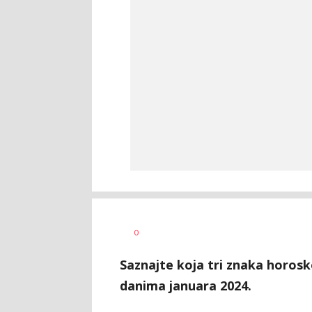
Maja
AUTOR
0
Gašić
Saznajte koja tri znaka horosk
danima januara 2024.