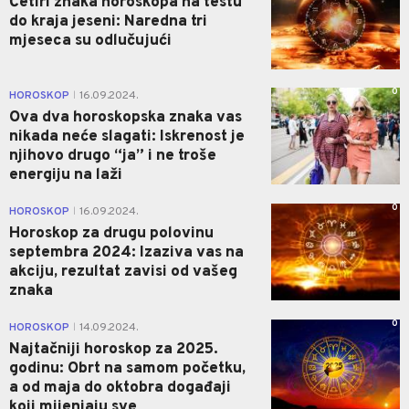
Četiri znaka horoskopa na testu
do kraja jeseni: Naredna tri
mjeseca su odlučujući
0
HOROSKOP
16.09.2024.
|
Ova dva horoskopska znaka vas
nikada neće slagati: Iskrenost je
njihovo drugo “ja” i ne troše
energiju na laži
0
HOROSKOP
16.09.2024.
|
Horoskop za drugu polovinu
septembra 2024: Izaziva vas na
akciju, rezultat zavisi od vašeg
znaka
0
HOROSKOP
14.09.2024.
|
Najtačniji horoskop za 2025.
godinu: Obrt na samom početku,
a od maja do oktobra događaji
koji mijenjaju sve