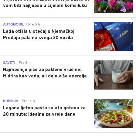
vam biti najljepša u cijelom komšiluku
0
AUTOMOBILI
Pre 5 h
|
Lada otišla u stečaj u Njemačkoj:
Prodaja pala na svega 30 vozila
0
SAVETI
Pre 5 h
|
Najmoćnije piće za paklene vrućine:
Hidrira kao voda, ali daje više energije
0
KUHINJA
Pre 14 h
|
Lagana ljetna pasta salata gotova za
20 minuta: Idealna za vrele dane