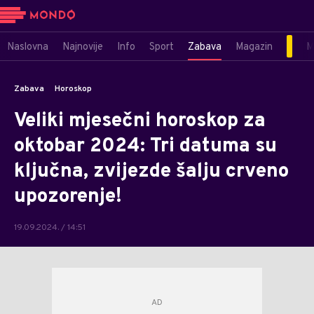
Naslovna
Najnovije
Info
Sport
Zabava
Magazin
M
Zabava
Horoskop
Veliki mjesečni horoskop za
oktobar 2024: Tri datuma su
ključna, zvijezde šalju crveno
upozorenje!
19.09.2024. / 14:51