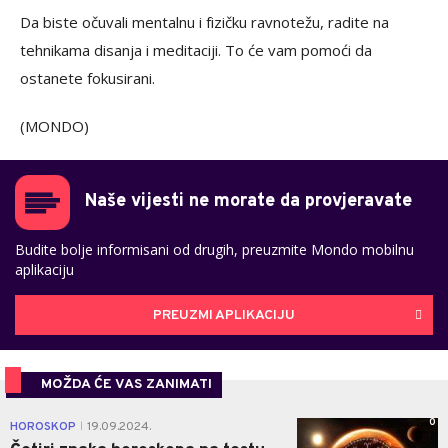
Da biste očuvali mentalnu i fizičku ravnotežu, radite na
tehnikama disanja i meditaciji. To će vam pomoći da
ostanete fokusirani.
(MONDO)
Naše vijesti ne morate da provjeravate
Budite bolje informisani od drugih, preuzmite Mondo mobilnu
aplikaciju
PREUZMI APLIKACIJU
MOŽDA ĆE VAS ZANIMATI
0
HOROSKOP
19.09.2024.
|