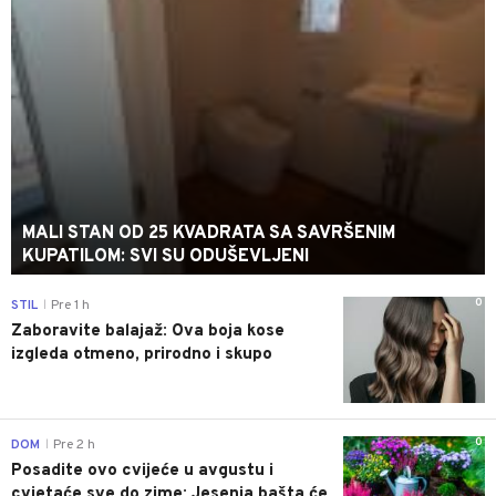
MALI STAN OD 25 KVADRATA SA SAVRŠENIM
KUPATILOM: SVI SU ODUŠEVLJENI
0
STIL
Pre 1 h
|
Zaboravite balajaž: Ova boja kose
izgleda otmeno, prirodno i skupo
0
DOM
Pre 2 h
|
Posadite ovo cvijeće u avgustu i
cvjetaće sve do zime: Jesenja bašta će