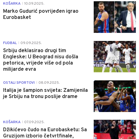
0
KOŠARKA
10.09.2025.
|
Marko Gudurić povrijeđen igrao
Eurobasket
0
FUDBAL
09.09.2025.
|
Srbiju deklasirao drugi tim
Engleske: U Beograd nisu došla
petorica, vrijede više od pola
milijarde evra
0
OSTALI SPORTOVI
08.09.2025.
|
Italija je šampion svijeta: Zamijenila
je Srbiju na tronu poslije drame
0
KOŠARKA
07.09.2025.
|
Džikićevo čudo na Eurobasketu: Sa
Gruzijom izborio četvrtfinale,