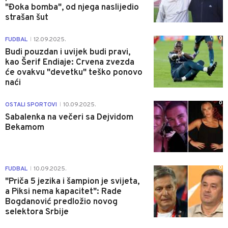
"Đoka bomba", od njega naslijedio
strašan šut
0
FUDBAL
12.09.2025.
|
Budi pouzdan i uvijek budi pravi,
kao Šerif Endiaje: Crvena zvezda
će ovakvu "devetku" teško ponovo
naći
0
OSTALI SPORTOVI
10.09.2025.
|
Sabalenka na večeri sa Dejvidom
Bekamom
0
FUDBAL
10.09.2025.
|
"Priča 5 jezika i šampion je svijeta,
a Piksi nema kapacitet": Rade
Bogdanović predložio novog
selektora Srbije