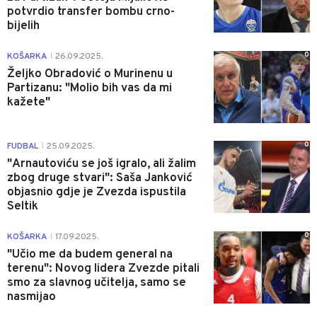
potvrdio transfer bombu crno-
bijelih
0
KOŠARKA
26.09.2025.
|
Željko Obradović o Murinenu u
Partizanu: "Molio bih vas da mi
kažete"
0
FUDBAL
25.09.2025.
|
"Arnautoviću se još igralo, ali žalim
zbog druge stvari": Saša Janković
objasnio gdje je Zvezda ispustila
Seltik
0
KOŠARKA
17.09.2025.
|
"Učio me da budem general na
terenu": Novog lidera Zvezde pitali
smo za slavnog učitelja, samo se
nasmijao