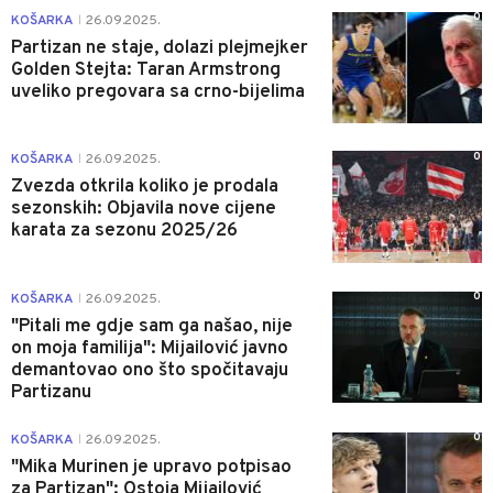
0
KOŠARKA
26.09.2025.
|
Partizan ne staje, dolazi plejmejker
Golden Stejta: Taran Armstrong
uveliko pregovara sa crno-bijelima
0
KOŠARKA
26.09.2025.
|
Zvezda otkrila koliko je prodala
sezonskih: Objavila nove cijene
karata za sezonu 2025/26
0
KOŠARKA
26.09.2025.
|
"Pitali me gdje sam ga našao, nije
on moja familija": Mijailović javno
demantovao ono što spočitavaju
Partizanu
0
KOŠARKA
26.09.2025.
|
"Mika Murinen je upravo potpisao
za Partizan": Ostoja Mijailović