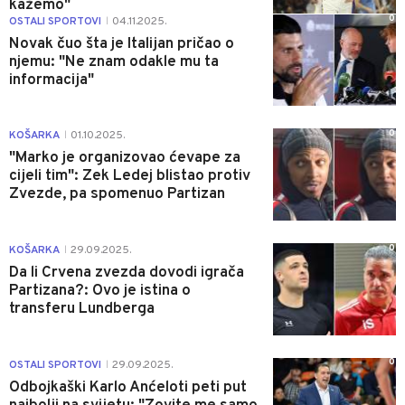
kažemo"
0
OSTALI SPORTOVI
04.11.2025.
|
Novak čuo šta je Italijan pričao o
njemu: "Ne znam odakle mu ta
informacija"
0
KOŠARKA
01.10.2025.
|
"Marko je organizovao ćevape za
cijeli tim": Zek Ledej blistao protiv
Zvezde, pa spomenuo Partizan
0
KOŠARKA
29.09.2025.
|
Da li Crvena zvezda dovodi igrača
Partizana?: Ovo je istina o
transferu Lundberga
0
OSTALI SPORTOVI
29.09.2025.
|
Odbojkaški Karlo Anćeloti peti put