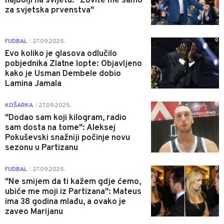
najbolji na svijetu: "Zovite me samo
za svjetska prvenstva"
0
FUDBAL
27.09.2025.
|
Evo koliko je glasova odlučilo
pobjednika Zlatne lopte: Objavljeno
kako je Usman Dembele dobio
Lamina Jamala
0
KOŠARKA
27.09.2025.
|
"Dodao sam koji kilogram, radio
sam dosta na tome": Aleksej
Pokuševski snažniji počinje novu
sezonu u Partizanu
0
FUDBAL
27.09.2025.
|
"Ne smijem da ti kažem gdje ćemo,
ubiće me moji iz Partizana": Mateus
ima 38 godina mlađu, a ovako je
zaveo Marijanu