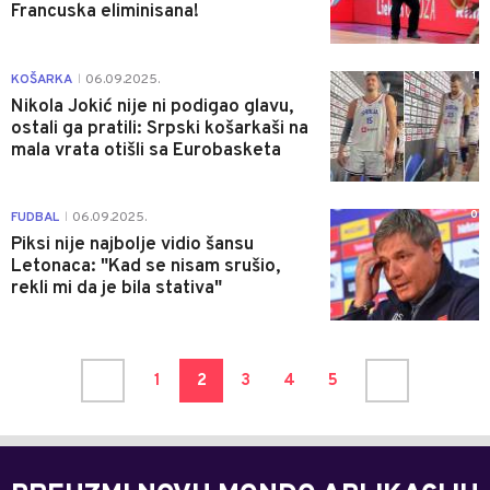
Francuska eliminisana!
1
KOŠARKA
06.09.2025.
|
Nikola Jokić nije ni podigao glavu,
ostali ga pratili: Srpski košarkaši na
mala vrata otišli sa Eurobasketa
0
FUDBAL
06.09.2025.
|
Piksi nije najbolje vidio šansu
Letonaca: "Kad se nisam srušio,
rekli mi da je bila stativa"
1
2
3
4
5