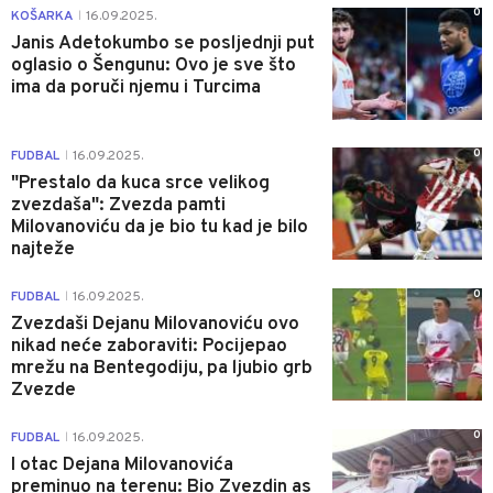
0
KOŠARKA
16.09.2025.
|
Janis Adetokumbo se posljednji put
oglasio o Šengunu: Ovo je sve što
ima da poruči njemu i Turcima
0
FUDBAL
16.09.2025.
|
"Prestalo da kuca srce velikog
zvezdaša": Zvezda pamti
Milovanoviću da je bio tu kad je bilo
najteže
0
FUDBAL
16.09.2025.
|
Zvezdaši Dejanu Milovanoviću ovo
nikad neće zaboraviti: Pocijepao
mrežu na Bentegodiju, pa ljubio grb
Zvezde
0
FUDBAL
16.09.2025.
|
I otac Dejana Milovanovića
preminuo na terenu: Bio Zvezdin as