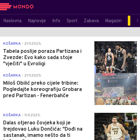
Naslovna
Najnovije
Info
Sport
Zabava
Magazin
M
0
KOŠARKA
21.11.2025.
|
Tabela poslije poraza Partizana i
Zvezde: Evo kako sada stoje
"vječiti" u Evroligi
0
KOŠARKA
21.11.2025.
|
Miloš Obilić preko cijele tribine:
Pogledajte koreografiju Grobara
pred Partizan - Fenerbahče
0
KOŠARKA
11.11.2025.
|
Dalas otjerao čovjeka koji je
trejdovao Luku Dončića: "Dođi na
sastanak, imamo nešto da ti