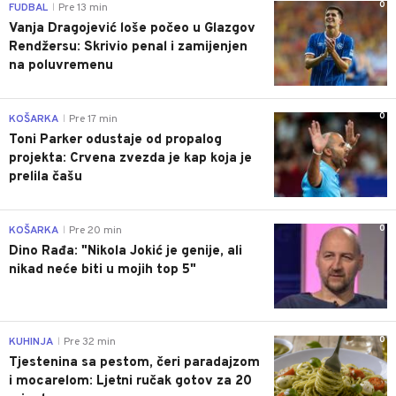
0
FUDBAL
Pre 13 min
|
Vanja Dragojević loše počeo u Glazgov
Rendžersu: Skrivio penal i zamijenjen
na poluvremenu
0
KOŠARKA
Pre 17 min
|
Toni Parker odustaje od propalog
projekta: Crvena zvezda je kap koja je
prelila čašu
0
KOŠARKA
Pre 20 min
|
Dino Rađa: "Nikola Jokić je genije, ali
nikad neće biti u mojih top 5"
0
KUHINJA
Pre 32 min
|
Tjestenina sa pestom, čeri paradajzom
i mocarelom: Ljetni ručak gotov za 20