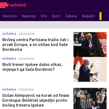
Naslovna
Najnovije
Info
Sport
Zabava
Magazin
M
0
KOŠARKA
28.06.2026.
|
Bivšeg centra Partizana tražio čak i
prvak Evrope, a on otišao kod Saše
Đorđevića
0
KOŠARKA
12.06.2026.
|
Bivši trener Igokee dobio otkaz,
mijenja li ga Saša Đorđević?
0
KOŠARKA
31.03.2026.
|
Dušan Alimpijević na korak od finala
Evrokupa: Bešiktaš ubjedljiv protiv
bivšeg trenera Igokee