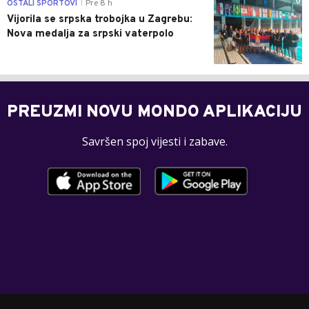
0
OSTALI SPORTOVI
Pre 8 h
|
Vijorila se srpska trobojka u Zagrebu:
Nova medalja za srpski vaterpolo
PREUZMI NOVU MONDO APLIKACIJU
Savršen spoj vijesti i zabave.