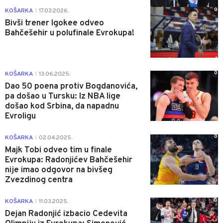
0
KOŠARKA
17.03.2026.
|
Bivši trener Igokee odveo
Bahčešehir u polufinale Evrokupa!
0
KOŠARKA
13.06.2025.
|
Dao 50 poena protiv Bogdanovića,
pa došao u Tursku: Iz NBA lige
došao kod Srbina, da napadnu
Evroligu
0
KOŠARKA
02.04.2025.
|
Majk Tobi odveo tim u finale
Evrokupa: Radonjićev Bahčešehir
nije imao odgovor na bivšeg
Zvezdinog centra
0
KOŠARKA
11.03.2025.
|
Dejan Radonjić izbacio Cedevita