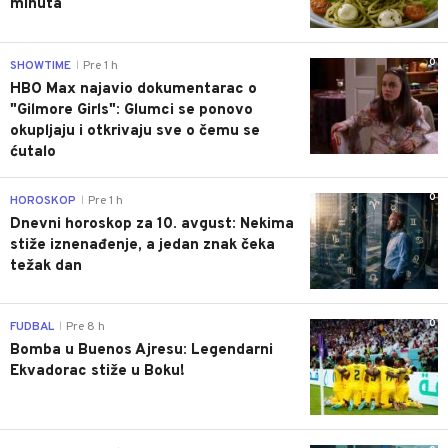
minuta
0
SHOWTIME
Pre 1 h
|
HBO Max najavio dokumentarac o
"Gilmore Girls": Glumci se ponovo
okupljaju i otkrivaju sve o čemu se
ćutalo
0
HOROSKOP
Pre 1 h
|
Dnevni horoskop za 10. avgust: Nekima
stiže iznenađenje, a jedan znak čeka
težak dan
0
FUDBAL
Pre 8 h
|
Bomba u Buenos Ajresu: Legendarni
Ekvadorac stiže u Boku!