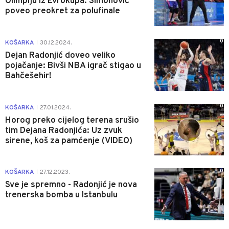
Olimpiju iz Evrokupa: Simonović
poveo preokret za polufinale
0
KOŠARKA
30.12.2024.
|
Dejan Radonjić doveo veliko
pojačanje: Bivši NBA igrač stigao u
Bahčešehir!
0
KOŠARKA
27.01.2024.
|
Horog preko cijelog terena srušio
tim Dejana Radonjića: Uz zvuk
sirene, koš za pamćenje (VIDEO)
0
KOŠARKA
27.12.2023.
|
Sve je spremno - Radonjić je nova
trenerska bomba u Istanbulu