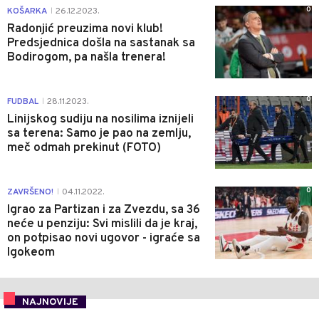
0
KOŠARKA
26.12.2023.
|
Radonjić preuzima novi klub!
Predsjednica došla na sastanak sa
Bodirogom, pa našla trenera!
0
FUDBAL
28.11.2023.
|
Linijskog sudiju na nosilima iznijeli
sa terena: Samo je pao na zemlju,
meč odmah prekinut (FOTO)
0
ZAVRŠENO!
04.11.2022.
|
Igrao za Partizan i za Zvezdu, sa 36
neće u penziju: Svi mislili da je kraj,
on potpisao novi ugovor - igraće sa
Igokeom
NAJNOVIJE