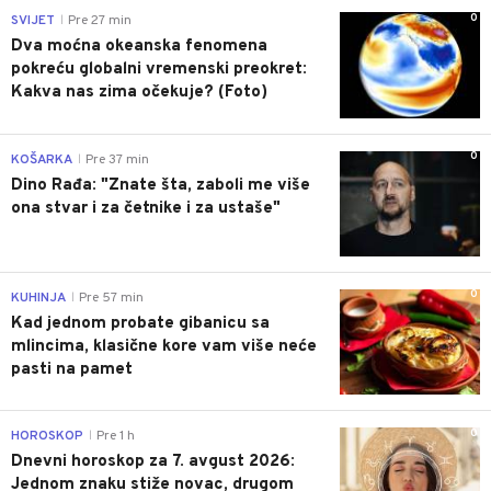
0
SVIJET
Pre 27 min
|
Dva moćna okeanska fenomena
pokreću globalni vremenski preokret:
Kakva nas zima očekuje? (Foto)
0
KOŠARKA
Pre 37 min
|
Dino Rađa: "Znate šta, zaboli me više
ona stvar i za četnike i za ustaše"
0
KUHINJA
Pre 57 min
|
Kad jednom probate gibanicu sa
mlincima, klasične kore vam više neće
pasti na pamet
0
HOROSKOP
Pre 1 h
|
Dnevni horoskop za 7. avgust 2026:
Jednom znaku stiže novac, drugom