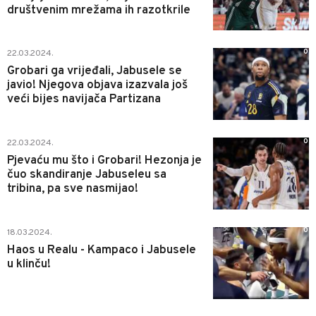
društvenim mrežama ih razotkrile
0
22.03.2024.
Grobari ga vrijeđali, Jabusele se
javio! Njegova objava izazvala još
veći bijes navijača Partizana
0
22.03.2024.
Pjevaću mu što i Grobari! Hezonja je
čuo skandiranje Jabuseleu sa
tribina, pa sve nasmijao!
0
18.03.2024.
Haos u Realu - Kampaco i Jabusele
u klinču!