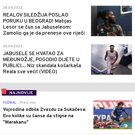
0
28.04.2023.
REALOV SILEDŽIJA POSLAO
PORUKU U BEOGRAD! Matijas
Lesor se čuo sa Jabuseleom:
Zamolio ga je da prenese ove riječi
0
28.04.2023.
JABUSELE SE HVATAO ZA
MEĐUNOŽJE, POGODIO DIJETE U
PUBLICI... Niz skandala košarkaša
Reala sve veći! (VIDEO)
NAJNOVIJE
0
FUDBAL
Pre 6 min
|
Vojvodina odbila Zvezdu za Sukačeva:
Evo kolike su šanse da stigne na
"Marakanu"