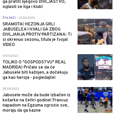
ga pratiti njegovo DIVLJAŠTVO,
oglasili se liga i klub!
ŠTA REĆI
23.05.2023.
|
0
SRAMOTA! HEZONJA GRLI
JABUSELEA I HVALI GA ZBOG
DIVLJANJA PROTIV PARTIZANA: Ti
si okrenuo sezonu, titula je tvoja!
VIDEO
0
01.05.2023.
TOLIKO O "GOSPODSTVU" REAL
MADRIDA! Pričalo se da će
Jabusele biti kažnjen, a dočekuju
ga kao heroja - pogledajte!
0
28.04.2023.
Jabusele može da bude izbačen iz
košarke na četiri godine! Francuz
napadom na Egzuma zgrozio sve,
moraju da ga kazne