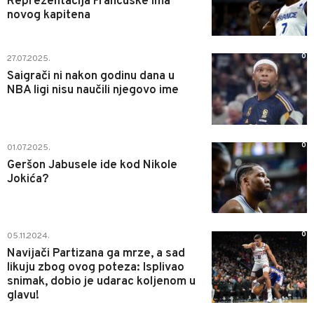
Reprezentacija Francuske ima
novog kapitena
0
27.07.2025.
Saigrači ni nakon godinu dana u
NBA ligi nisu naučili njegovo ime
0
01.07.2025.
Geršon Jabusele ide kod Nikole
Jokića?
0
05.11.2024.
Navijači Partizana ga mrze, a sad
likuju zbog ovog poteza: Isplivao
snimak, dobio je udarac koljenom u
glavu!