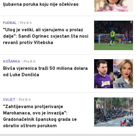
ljubavna poruka koju nije očekivao
0
FUDBAL
Pre 8 h
|
"Ulog je veliki, ali vjerujemo u prolaz
dalje": Sandi Ogrinec svjestan šta nosi
revanš protiv Vitebska
0
KOŠARKA
Pre 8 h
|
Bivša vjerenica traži 50 miliona dolara
od Luke Dončića
0
SVIJET
Pre 8 h
|
"Zahtijevamo protjerivanje
Marokanaca, ovo je invazija":
Gradonačelnik španskog grada se
obratio oštrom porukom