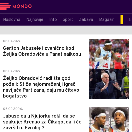
Naslovna
Najnovije
Info
Sport
Zabava
Magazin
M
0
08.07.2026.
Geršon Jabusele i zvanično kod
Željka Obradovića u Panatinaikosu
0
08.07.2026.
Željko Obradović radi šta god
poželi: Stiže najomraženiji igrač
navijača Partizana, daju mu čitavo
bogatstvo
0
05.02.2026.
Jabuseleu u Njujorku rekli da se
spakuje: Krenuo za Čikago, da li će
završiti u Evroligi?