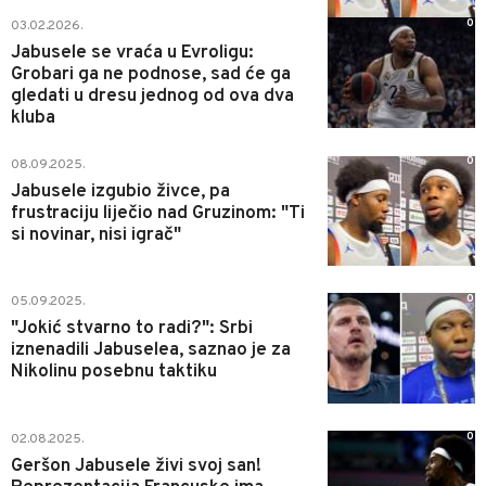
0
03.02.2026.
Jabusele se vraća u Evroligu:
Grobari ga ne podnose, sad će ga
gledati u dresu jednog od ova dva
kluba
0
08.09.2025.
Jabusele izgubio živce, pa
frustraciju liječio nad Gruzinom: "Ti
si novinar, nisi igrač"
0
05.09.2025.
"Jokić stvarno to radi?": Srbi
iznenadili Jabuselea, saznao je za
Nikolinu posebnu taktiku
0
02.08.2025.
Geršon Jabusele živi svoj san!