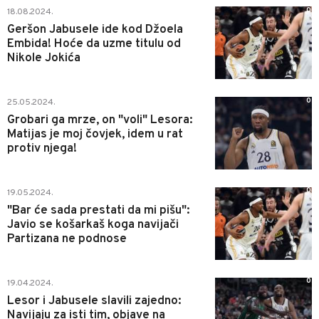
0
18.08.2024.
Geršon Jabusele ide kod Džoela
Embida! Hoće da uzme titulu od
Nikole Jokića
0
25.05.2024.
Grobari ga mrze, on "voli" Lesora:
Matijas je moj čovjek, idem u rat
protiv njega!
0
19.05.2024.
"Bar će sada prestati da mi pišu":
Javio se košarkaš koga navijači
Partizana ne podnose
0
19.04.2024.
Lesor i Jabusele slavili zajedno:
Navijaju za isti tim, objave na