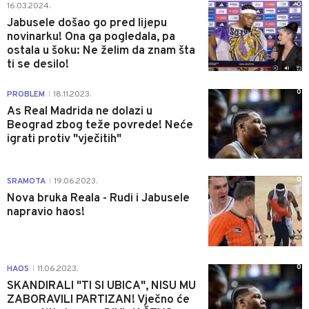
0
16.03.2024.
Jabusele došao go pred lijepu
novinarku! Ona ga pogledala, pa
ostala u šoku: Ne želim da znam šta
ti se desilo!
0
PROBLEM
18.11.2023.
|
As Real Madrida ne dolazi u
Beograd zbog teže povrede! Neće
igrati protiv "vječitih"
0
SRAMOTA
19.06.2023.
|
Nova bruka Reala - Rudi i Jabusele
napravio haos!
0
HAOS
11.06.2023.
|
SKANDIRALI "TI SI UBICA", NISU MU
ZABORAVILI PARTIZAN! Vječno će