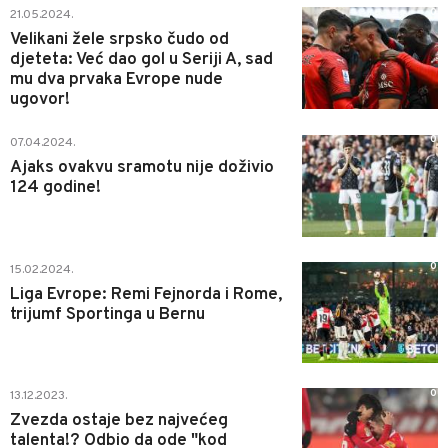
0
21.05.2024.
Velikani žele srpsko čudo od
djeteta: Već dao gol u Seriji A, sad
mu dva prvaka Evrope nude
ugovor!
0
07.04.2024.
Ajaks ovakvu sramotu nije doživio
124 godine!
0
15.02.2024.
Liga Evrope: Remi Fejnorda i Rome,
trijumf Sportinga u Bernu
0
13.12.2023.
Zvezda ostaje bez najvećeg
talenta!? Odbio da ode "kod