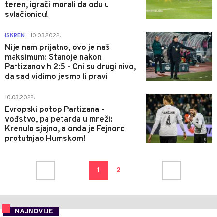
teren, igrači morali da odu u
svlačionicu!
0
ISKREN
10.03.2022.
|
Nije nam prijatno, ovo je naš
maksimum: Stanoje nakon
Partizanovih 2:5 - Oni su drugi nivo,
da sad vidimo jesmo li pravi
1
10.03.2022.
Evropski potop Partizana -
vođstvo, pa petarda u mreži:
Krenulo sjajno, a onda je Fejnord
protutnjao Humskom!
1
2
NAJNOVIJE