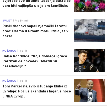
cvjetaće sve do zime: Jesenja bašta će
vam biti najljepša u cijelom komšiluku
0
SVIJET
Pre 54 min
|
Ruski dronovi napali njemački teretni
brod: Drama u Crnom moru, izbio jeziv
požar
0
KOŠARKA
Pre 1 h
|
Balša Koprivica: "Koje domaće igrače
Partizan da dovede? Odlazili su
nezadovoljni"
0
KOŠARKA
Pre 1 h
|
Toni Parker najavio istupanje kluba iz
Evrolige: Poslije skandala i laganja hoće
u NBA Evropu