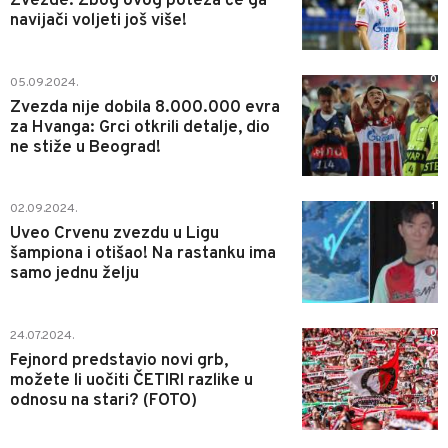
Zvezde: Zbog ovog poteza će ga
navijači voljeti još više!
0
05.09.2024.
Zvezda nije dobila 8.000.000 evra
za Hvanga: Grci otkrili detalje, dio
ne stiže u Beograd!
1
02.09.2024.
Uveo Crvenu zvezdu u Ligu
šampiona i otišao! Na rastanku ima
samo jednu želju
0
24.07.2024.
Fejnord predstavio novi grb,
možete li uočiti ČETIRI razlike u
odnosu na stari? (FOTO)