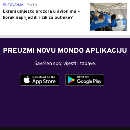
0
PUTOVANJA
Pre 1 h
|
Ekrani umjesto prozora u avionima –
korak naprijed ili rizik za putnike?
PREUZMI NOVU MONDO APLIKACIJU
Savršen spoj vijesti i zabave.