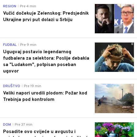
0
REGION
Pre 4 min
|
Vučić dočekuje Zelenskog: Predsjednik
Ukrajine prvi put dolazi u Srbiju
0
FUDBAL
Pre 9 min
|
Ugugvaj postavio legendarnog
fudbalera za selektora: Poslije debakla
sa "Ludakom", potpisan poseban
ugovor
0
DRUŠTVO
Pre 19 min
|
Veliki napori urodili plodom: Požar kod
Trebinja pod kontrolom
0
DOM
Pre 37 min
|
Posadite ovo cvijeće u avgustu i