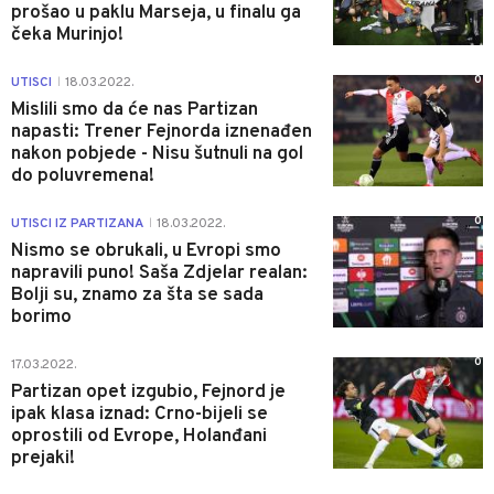
prošao u paklu Marseja, u finalu ga
čeka Murinjo!
0
UTISCI
18.03.2022.
|
Mislili smo da će nas Partizan
napasti: Trener Fejnorda iznenađen
nakon pobjede - Nisu šutnuli na gol
do poluvremena!
0
UTISCI IZ PARTIZANA
18.03.2022.
|
Nismo se obrukali, u Evropi smo
napravili puno! Saša Zdjelar realan:
Bolji su, znamo za šta se sada
borimo
0
17.03.2022.
Partizan opet izgubio, Fejnord je
ipak klasa iznad: Crno-bijeli se
oprostili od Evrope, Holanđani
prejaki!