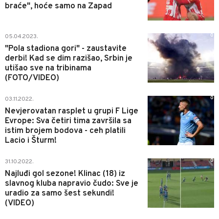
braće", hoće samo na Zapad
0
05.04.2023.
"Pola stadiona gori" - zaustavite
derbi! Kad se dim razišao, Srbin je
utišao sve na tribinama
(FOTO/VIDEO)
0
03.11.2022.
Nevjerovatan rasplet u grupi F Lige
Evrope: Sva četiri tima završila sa
istim brojem bodova - ceh platili
Lacio i Šturm!
0
31.10.2022.
Najluđi gol sezone! Klinac (18) iz
slavnog kluba napravio čudo: Sve je
uradio za samo šest sekundi!
(VIDEO)