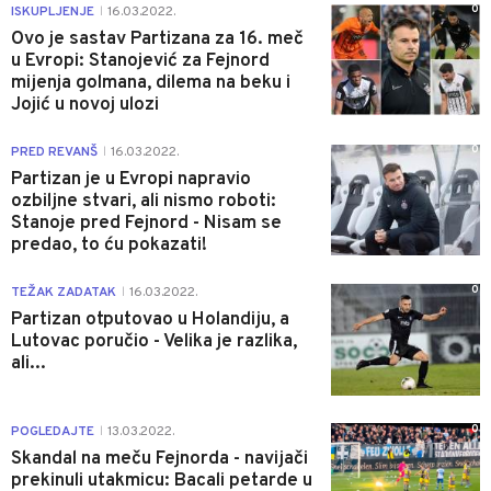
0
ISKUPLJENJE
16.03.2022.
|
Ovo je sastav Partizana za 16. meč
u Evropi: Stanojević za Fejnord
mijenja golmana, dilema na beku i
Jojić u novoj ulozi
0
PRED REVANŠ
16.03.2022.
|
Partizan je u Evropi napravio
ozbiljne stvari, ali nismo roboti:
Stanoje pred Fejnord - Nisam se
predao, to ću pokazati!
0
TEŽAK ZADATAK
16.03.2022.
|
Partizan otputovao u Holandiju, a
Lutovac poručio - Velika je razlika,
ali...
0
POGLEDAJTE
13.03.2022.
|
Skandal na meču Fejnorda - navijači
prekinuli utakmicu: Bacali petarde u