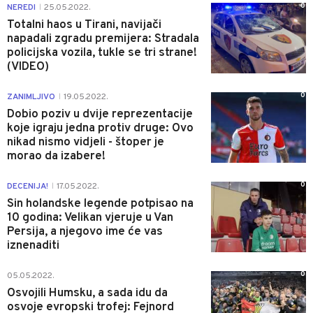
0
NEREDI
25.05.2022.
|
Totalni haos u Tirani, navijači
napadali zgradu premijera: Stradala
policijska vozila, tukle se tri strane!
(VIDEO)
0
ZANIMLJIVO
19.05.2022.
|
Dobio poziv u dvije reprezentacije
koje igraju jedna protiv druge: Ovo
nikad nismo vidjeli - štoper je
morao da izabere!
0
DECENIJA!
17.05.2022.
|
Sin holandske legende potpisao na
10 godina: Velikan vjeruje u Van
Persija, a njegovo ime će vas
iznenaditi
0
05.05.2022.
Osvojili Humsku, a sada idu da
osvoje evropski trofej: Fejnord