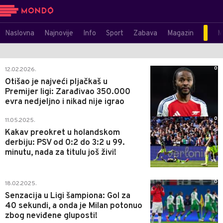
Naslovna
Najnovije
Info
Sport
Zabava
Magazin
M
0
12.02.2026.
Otišao je najveći pljačkaš u
Premijer ligi: Zarađivao 350.000
evra nedjeljno i nikad nije igrao
0
11.05.2025.
Kakav preokret u holandskom
derbiju: PSV od 0:2 do 3:2 u 99.
minutu, nada za titulu još živi!
0
18.02.2025.
Senzacija u Ligi šampiona: Gol za
40 sekundi, a onda je Milan potonuo
zbog neviđene gluposti!