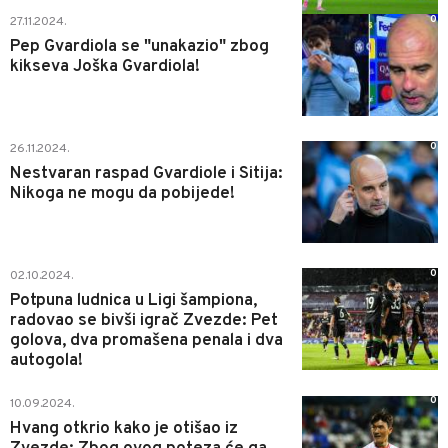
0
27.11.2024.
Pep Gvardiola se "unakazio" zbog
kikseva Joška Gvardiola!
0
26.11.2024.
Nestvaran raspad Gvardiole i Sitija:
Nikoga ne mogu da pobijede!
0
02.10.2024.
Potpuna ludnica u Ligi šampiona,
radovao se bivši igrač Zvezde: Pet
golova, dva promašena penala i dva
autogola!
0
10.09.2024.
Hvang otkrio kako je otišao iz