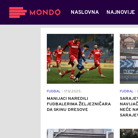
NASLOVNA
NAJNOVIJE
0
FUDBAL
17.12.2025.
FUDBAL
0
|
|
MANIJACI NAREDILI
SARAJEV
FUDBALERIMA ŽELJEZNIČARA
NAVIJAČ
DA SKINU DRESOVE
NEĆE NA
SARAJE
0