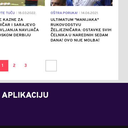
TE TUČU
18.03.2022.
OŠTRA PORUKA!
14.06.2021.
|
|
E KAZNE ZA
ULTIMATUM "MANIJAKA"
IČAR I SARAJEVO
RUKOVODSTVU
VLJANJA NAVIJAČA
ŽELJEZNIČARA: OSTAVKE SVIH
DSKOM DERBIJU
ČELNIKA U NAREDNIH SEDAM
DANA! OVO NIJE MOLBA!
1
2
3
 APLIKACIJU