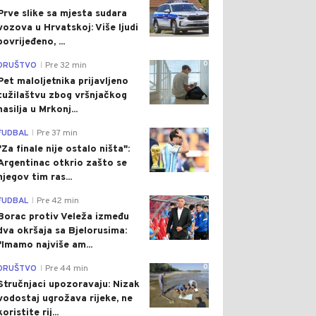
Prve slike sa mjesta sudara
vozova u Hrvatskoj: Više ljudi
povrijeđeno, ...
0
DRUŠTVO
Pre 32 min
|
Pet maloljetnika prijavljeno
tužilaštvu zbog vršnjačkog
nasilja u Mrkonj...
0
FUDBAL
Pre 37 min
|
"Za finale nije ostalo ništa":
Argentinac otkrio zašto se
njegov tim ras...
0
FUDBAL
Pre 42 min
|
Borac protiv Veleža između
dva okršaja sa Bjelorusima:
"Imamo najviše am...
0
DRUŠTVO
Pre 44 min
|
Stručnjaci upozoravaju: Nizak
vodostaj ugrožava rijeke, ne
koristite rij...