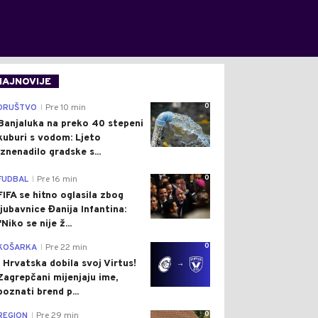
NAJNOVIJE
0
DRUŠTVO
Pre 10 min
|
Banjaluka na preko 40 stepeni
kuburi s vodom: Ljeto
iznenadilo gradske s...
0
FUDBAL
Pre 16 min
|
FIFA se hitno oglasila zbog
ljubavnice Đanija Infantina:
"Niko se nije ž...
0
KOŠARKA
Pre 22 min
|
I Hrvatska dobila svoj Virtus!
Zagrepčani mijenjaju ime,
poznati brend p...
0
REGION
Pre 29 min
|