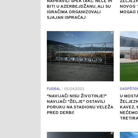
NAPRAVILI SPEKTAKL: NEĆE IH
ŽELJEZN
BITI U AZERBEJDŽANU, ALI SU
NOVOG 
IGRAČIMA ORGANIZOVALI
MOGAO D
SJAJAN ISPRAĆAJ
0
FUDBAL
05.04.2023.
SAOPŠTE
|
"NAVIJAČI NISU ŽIVOTINJE!"
U MOSTA
NAVIJAČI "ŽELJE" OSTAVILI
ŽELJEZN
PORUKU NA STADIONU VELEŽA
KAVEZ, 
PRED DERBI!
NEĆEMO 
TRETIRA
0