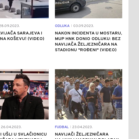
8.09.2023.
ODLUKA
03.09.2023.
|
VIJAČA SARAJEVA I
NAKON INCIDENTA U MOSTARU,
 NA KOŠEVU! (VIDEO)
MUP HNK DONIO ODLUKU: BEZ
NAVIJAČA ŽELJEZNIČARA NA
STADIONU "ROĐENI" (VIDEO)
0
1
26.04.2023.
FUDBAL
23.04.2023.
|
I UŠLI U SVLAČIONICU
NAVIJAČI ŽELJEZNIČARA