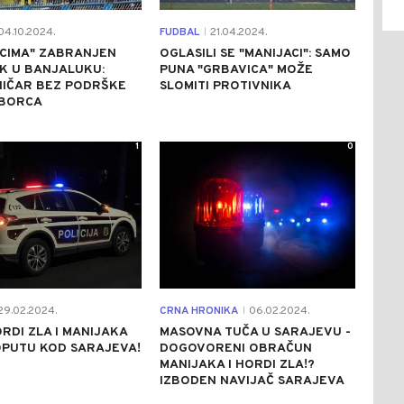
4.10.2024.
FUDBAL
21.04.2024.
|
ACIMA" ZABRANJEN
OGLASILI SE "MANIJACI": SAMO
K U BANJALUKU:
PUNA "GRBAVICA" MOŽE
NIČAR BEZ PODRŠKE
SLOMITI PROTIVNIKA
 BORCA
1
0
9.02.2024.
CRNA HRONIKA
06.02.2024.
|
RDI ZLA I MANIJAKA
MASOVNA TUČA U SARAJEVU -
OPUTU KOD SARAJEVA!
DOGOVORENI OBRAČUN
MANIJAKA I HORDI ZLA!?
IZBODEN NAVIJAČ SARAJEVA