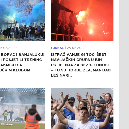
8.08.2022.
FUDBAL
29.06.2022.
|
 BORAC I BANJALUKU!
ISTRAŽIVANJE GI TOC: ŠEST
I POSJETILI TRENING
NAVIJAČKIH GRUPA U BIH
AKMICU SA
PRIJETNJA ZA BEZBJEDNOST
UČKIM KLUBOM
– TU SU HORDE ZLA, MANIJACI,
LEŠINARI...
0
0