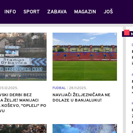
INFO
SPORT
ZABAVA
MAGAZIN
JOŠ
0
0
5.12.2025.
FUDBAL
28.11.2025.
|
SKI DERBI BEZ
NAVIJAČI ŽELJEZNIČARA NE
A ŽELJE! MANIJACI
DOLAZE U BANJALUKU!
 KOŠEVO, "OPLELI" PO
VU
0
0