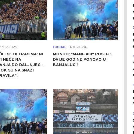
7.02.2025.
FUDBAL
17.10.2024.
|
ILI SE ULTRASIMA: NI
MONDO: "MANIJACI" POSLIJE
I NEĆE NA
DVIJE GODINE PONOVO U
ANJA DO DALJNJEG -
BANJALUCI!
DOK SU NA SNAZI
RAVILA"!
0
0