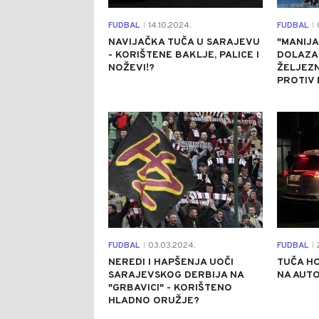
FUDBAL
14.10.2024.
FUDBAL
0
|
|
NAVIJAČKA TUČA U SARAJEVU
"MANIJ
- KORIŠTENE BAKLJE, PALICE I
DOLAZA
NOŽEVI!?
ŽELJEZ
PROTIV
0
FUDBAL
03.03.2024.
FUDBAL
2
|
|
NEREDI I HAPŠENJA UOČI
TUČA HO
SARAJEVSKOG DERBIJA NA
NA AUT
"GRBAVICI" - KORIŠTENO
HLADNO ORUŽJE?