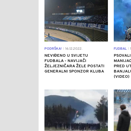
PODRŠKA!
16.12.2022.
FUDBAL
1
|
|
NEVIĐENO U SVIJETU
PSOVALI
FUDBALA - NAVIJAČI
MANIJAC
ŽELJEZNIČARA ŽELE POSTATI
PRED UT
GENERALNI SPONZOR KLUBA
BANJAL
(VIDEO)
3