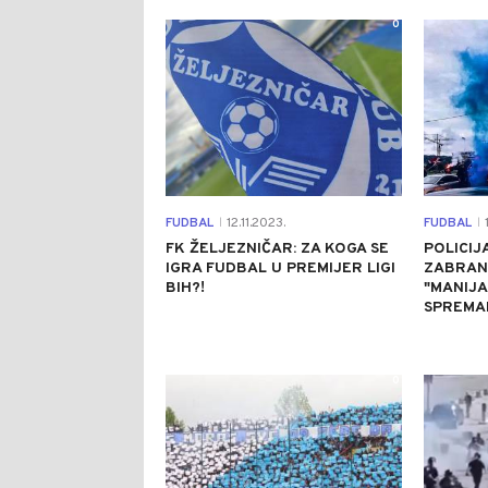
0
FUDBAL
12.11.2023.
FUDBAL
1
|
|
FK ŽELJEZNIČAR: ZA KOGA SE
POLICIJ
IGRA FUDBAL U PREMIJER LIGI
ZABRAN
BIH?!
"MANIJA
SPREMAL
0