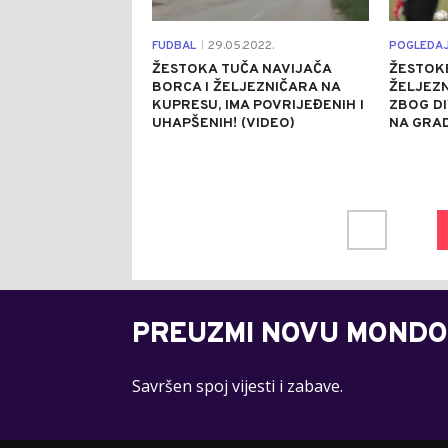
FUDBAL
29.05.2022.
POGLEDAJ
|
ŽESTOKA TUČA NAVIJAČA
ŽESTOK
BORCA I ŽELJEZNIČARA NA
ŽELJEZN
KUPRESU, IMA POVRIJEĐENIH I
ZBOG DI
UHAPŠENIH! (VIDEO)
NA GRA
PREUZMI NOVU MONDO
Savršen spoj vijesti i zabave.