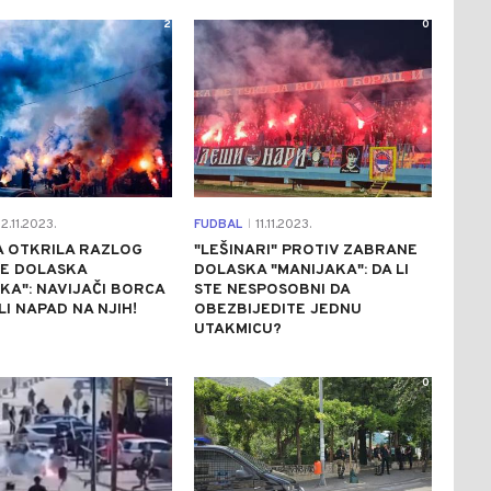
2
0
2.11.2023.
FUDBAL
11.11.2023.
|
A OTKRILA RAZLOG
"LEŠINARI" PROTIV ZABRANE
E DOLASKA
DOLASKA "MANIJAKA": DA LI
KA": NAVIJAČI BORCA
STE NESPOSOBNI DA
I NAPAD NA NJIH!
OBEZBIJEDITE JEDNU
UTAKMICU?
1
0