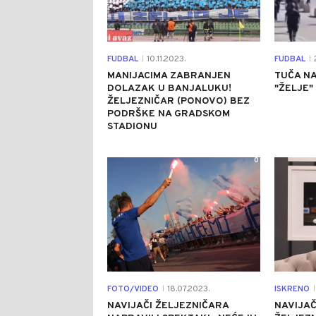
FUDBAL
10.11.2023.
FUDBAL
2
|
|
MANIJACIMA ZABRANJEN
TUČA NA
DOLAZAK U BANJALUKU!
"ŽELJE"
ŽELJEZNIČAR (PONOVO) BEZ
PODRŠKE NA GRADSKOM
STADIONU
0
FOTO/VIDEO
18.07.2023.
ISKRENO
|
|
NAVIJAČI ŽELJEZNIČARA
NAVIJAČ