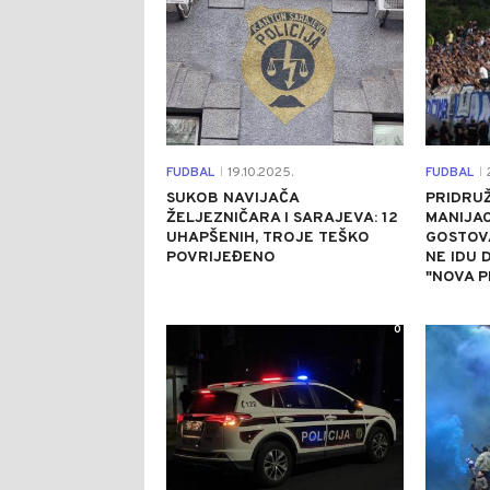
FUDBAL
19.10.2025.
FUDBAL
2
|
|
SUKOB NAVIJAČA
PRIDRUŽ
ŽELJEZNIČARA I SARAJEVA: 12
MANIJAC
UHAPŠENIH, TROJE TEŠKO
GOSTOV
POVRIJEĐENO
NE IDU 
"NOVA P
0