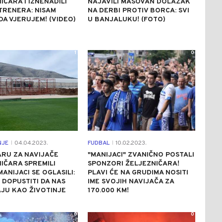
IČARA I IZNENADILI
NAJAVILI MASOVAN DOLAZAK
TRENERA: NISAM
NA DERBI PROTIV BORCA: SVI
A VJERUJEM! (VIDEO)
U BANJALUKU! (FOTO)
1
0
NJE
04.04.2023.
FUDBAL
10.02.2023.
|
|
RU ZA NAVIJAČE
"MANIJACI" ZVANIČNO POSTALI
IČARA SPREMILI
SPONZORI ŽELJEZNIČARA!
MANIJACI SE OGLASILI:
PLAVI ĆE NA GRUDIMA NOSITI
DOPUSTITI DA NAS
IME SVOJIH NAVIJAČA ZA
JU KAO ŽIVOTINJE
170.000 KM!
0
0