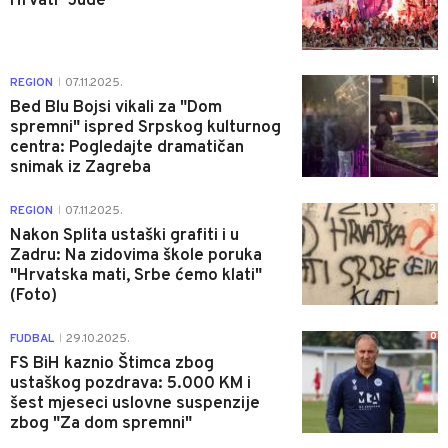
Hrvati "Jude"
1
REGION
07.11.2025.
|
Bed Blu Bojsi vikali za "Dom
spremni" ispred Srpskog kulturnog
centra: Pogledajte dramatičan
snimak iz Zagreba
3
REGION
07.11.2025.
|
Nakon Splita ustaški grafiti i u
Zadru: Na zidovima škole poruka
"Hrvatska mati, Srbe ćemo klati"
(Foto)
0
FUDBAL
29.10.2025.
|
FS BiH kaznio Štimca zbog
ustaškog pozdrava: 5.000 KM i
šest mjeseci uslovne suspenzije
zbog "Za dom spremni"