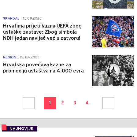
0
SKANDAL
15.09.2023.
|
Hrvatima prijeti kazna UEFA zbog
ustaške zastave: Zbog simbola
NDH jedan navijač već u zatvoru!
0
REGION
03.04.2023.
|
Hrvatska povećava kazne za
promociju ustaštva na 4.000 evra
1
2
3
4
NAJNOVIJE