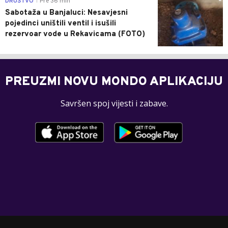
DRUŠTVO
Pre 36 min
|
Sabotaža u Banjaluci: Nesavjesni
pojedinci uništili ventil i isušili
rezervoar vode u Rekavicama (FOTO)
PREUZMI NOVU MONDO APLIKACIJU
Savršen spoj vijesti i zabave.