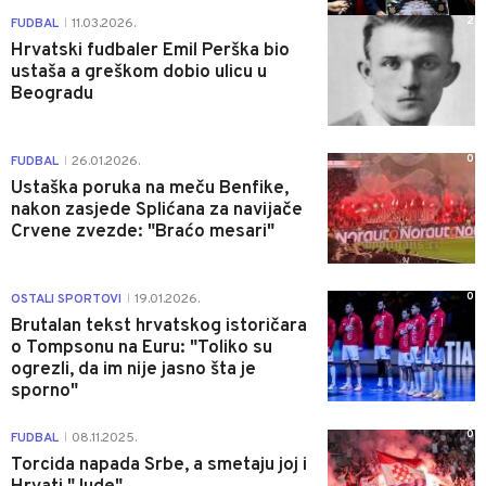
2
FUDBAL
11.03.2026.
|
Hrvatski fudbaler Emil Perška bio
ustaša a greškom dobio ulicu u
Beogradu
0
FUDBAL
26.01.2026.
|
Ustaška poruka na meču Benfike,
nakon zasjede Splićana za navijače
Crvene zvezde: "Braćo mesari"
0
OSTALI SPORTOVI
19.01.2026.
|
Brutalan tekst hrvatskog istoričara
o Tompsonu na Euru: "Toliko su
ogrezli, da im nije jasno šta je
sporno"
0
FUDBAL
08.11.2025.
|
Torcida napada Srbe, a smetaju joj i