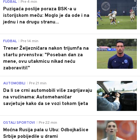
0
FUDBAL
Pre 4 min
|
Puzigaća poslije poraza BSK-a u
istorijskom meču: Moglo je da ode i na
jednu i na drugu stranu...
0
FUDBAL
Pre 14 min
|
Trener Željezničara nakon trijumfa na
startu prvenstva: "Poseban dan za
mene, ovu utakmicu nikad neću
zaboraviti!"
0
AUTOMOBILI
Pre 21 min
|
Da li se crni automobili više zagrijavaju
na vrućinama: Automehaničar
savjetuje kako da se vozi tokom ljeta
0
OSTALI SPORTOVI
Pre 22 min
|
Moćna Rusija pala u Ubu: Odbojkašice
Srbije pobijedile u drami