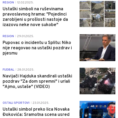
2
REGION
12.02.2025.
|
Ustaški simboli na ruševinama
pravoslavnog hrama: "Pojedinci
zarobljeni u prošlosti nastoje da
izazovu neke nove sukobe"
0
REGION
29.01.2025.
|
Pupovac o incidentu u Splitu: Niko
nije reagovao na ustaški pozdrav i
pjesmu
2
FUDBAL
28.01.2025.
|
Navijači Hajduka skandirali ustaški
pozdrav "Za dom spremni" i urlali
"Ajmo, ustaše" (VIDEO)
0
OSTALI SPORTOVI
23.01.2025.
|
Ustaški simbol preko lica Novaka
Đokovića: Sramotna scena usred