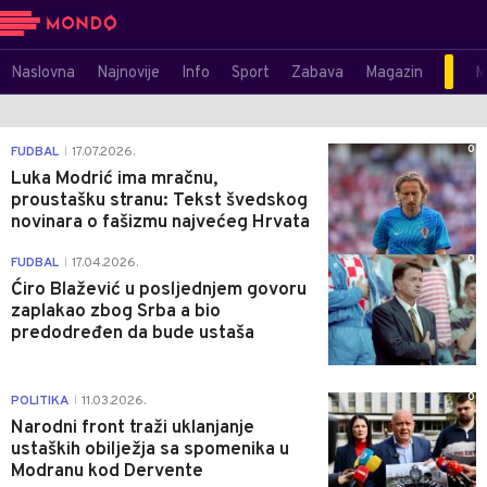
Naslovna
Najnovije
Info
Sport
Zabava
Magazin
M
0
FUDBAL
17.07.2026.
|
Luka Modrić ima mračnu,
proustašku stranu: Tekst švedskog
novinara o fašizmu najvećeg Hrvata
0
FUDBAL
17.04.2026.
|
Ćiro Blažević u posljednjem govoru
zaplakao zbog Srba a bio
predodređen da bude ustaša
0
POLITIKA
11.03.2026.
|
Narodni front traži uklanjanje
ustaških obilježja sa spomenika u
Modranu kod Dervente