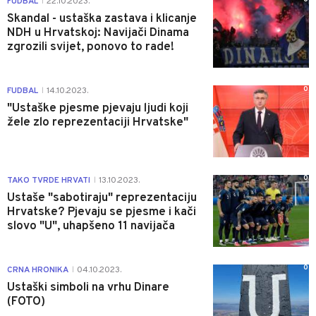
FUDBAL
22.10.2023.
|
Skandal - ustaška zastava i klicanje
NDH u Hrvatskoj: Navijači Dinama
zgrozili svijet, ponovo to rade!
0
FUDBAL
14.10.2023.
|
"Ustaške pjesme pjevaju ljudi koji
žele zlo reprezentaciji Hrvatske"
0
TAKO TVRDE HRVATI
13.10.2023.
|
Ustaše "sabotiraju" reprezentaciju
Hrvatske? Pjevaju se pjesme i kači
slovo "U", uhapšeno 11 navijača
0
CRNA HRONIKA
04.10.2023.
|
Ustaški simboli na vrhu Dinare
(FOTO)