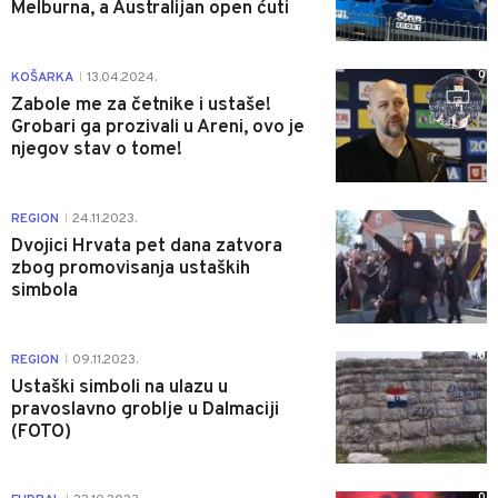
Melburna, a Australijan open ćuti
0
KOŠARKA
13.04.2024.
|
Zabole me za četnike i ustaše!
Grobari ga prozivali u Areni, ovo je
njegov stav o tome!
1
REGION
24.11.2023.
|
Dvojici Hrvata pet dana zatvora
zbog promovisanja ustaških
simbola
0
REGION
09.11.2023.
|
Ustaški simboli na ulazu u
pravoslavno groblje u Dalmaciji
(FOTO)
0