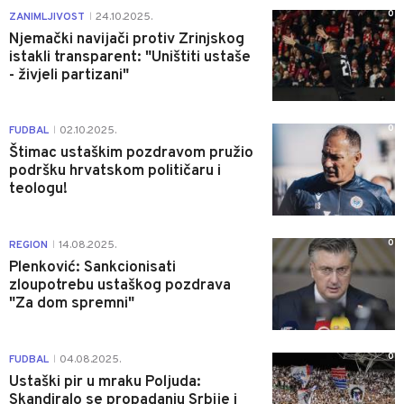
0
ZANIMLJIVOST
24.10.2025.
|
Njemački navijači protiv Zrinjskog
istakli transparent: "Uništiti ustaše
- živjeli partizani"
0
FUDBAL
02.10.2025.
|
Štimac ustaškim pozdravom pružio
podršku hrvatskom političaru i
teologu!
0
REGION
14.08.2025.
|
Plenković: Sankcionisati
zloupotrebu ustaškog pozdrava
"Za dom spremni"
0
FUDBAL
04.08.2025.
|
Ustaški pir u mraku Poljuda:
Skandiralo se propadanju Srbije i