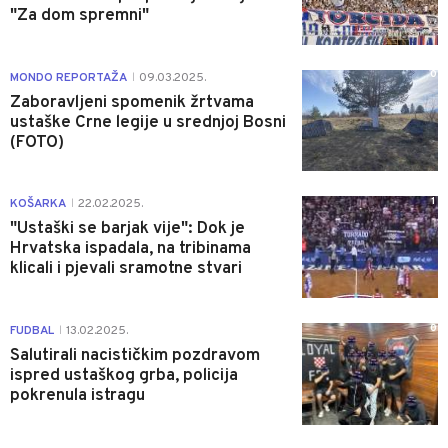
"Za dom spremni"
0
MONDO REPORTAŽA
09.03.2025.
|
Zaboravljeni spomenik žrtvama
ustaške Crne legije u srednjoj Bosni
(FOTO)
1
KOŠARKA
22.02.2025.
|
"Ustaški se barjak vije": Dok je
Hrvatska ispadala, na tribinama
klicali i pjevali sramotne stvari
0
FUDBAL
13.02.2025.
|
Salutirali nacističkim pozdravom
ispred ustaškog grba, policija
pokrenula istragu