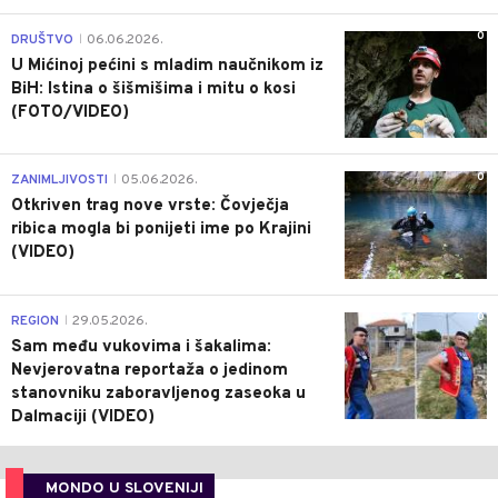
0
DRUŠTVO
06.06.2026.
|
U Mićinoj pećini s mladim naučnikom iz
BiH: Istina o šišmišima i mitu o kosi
(FOTO/VIDEO)
0
ZANIMLJIVOSTI
05.06.2026.
|
Otkriven trag nove vrste: Čovječja
ribica mogla bi ponijeti ime po Krajini
(VIDEO)
0
REGION
29.05.2026.
|
Sam među vukovima i šakalima:
Nevjerovatna reportaža o jedinom
stanovniku zaboravljenog zaseoka u
Dalmaciji (VIDEO)
MONDO U SLOVENIJI