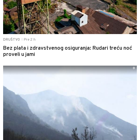
Pre 2 h
DRUŠTVO
|
Bez plata i zdravstvenog osiguranja: Rudari treću noć
proveli u jami
0