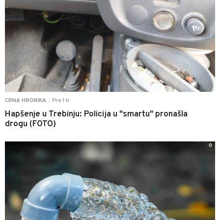
Pre 1 h
CRNA HRONIKA
|
Hapšenje u Trebinju: Policija u "smartu" pronašla
drogu (FOTO)
0