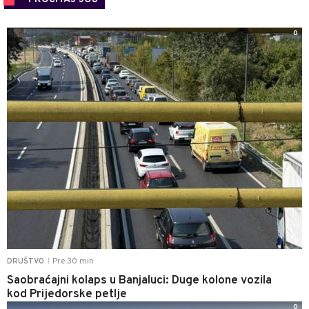
0
Pre 30 min
DRUŠTVO
|
Saobraćajni kolaps u Banjaluci: Duge kolone vozila
kod Prijedorske petlje
0