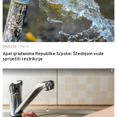
Pre 1 h
DRUŠTVO
|
Apel građanima Republike Srpske: Štednjom vode
spriječiti restrikcije
0