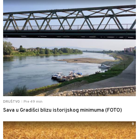
Pre 49 min
DRUŠTVO
|
Sava u Gradišci blizu istorijskog minimuma (FOTO)
0