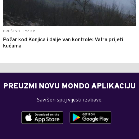
Pre 3 h
DRUŠTVO
|
Požar kod Konjica i dalje van kontrole: Vatra prijeti
kućama
PREUZMI NOVU MONDO APLIKACIJU
Savršen spoj vijesti i zabave.