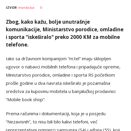
0
IZVOR
mondo.ba
Zbog, kako kažu, bolje unutrašnje
komunikacije, Ministarstvo porodice, omladine
i sporta "iskeširalo" preko 2000 KM za mobilne
telefone.
Iako sa državnom kompanijom “m:tel” imaju sklopljen
ugovor o nabavci mobilnih telefona i pripadajuće opreme,
Ministarstvo porodice, omladine i sporta RS početkom
prošle godine u dva navrata iskeširalo je pozamašna
sredstva za kupovinu mobitela u banjalučkoj prodavnici
“Mobile book shop”.
Prema računima i dokumentaciji, koja je u posjedu
“Nezavisnih”, to nisu bili bilo kakvi telefoni, već
reprezentativni primjerci samsunga (S4) i ajfona (5S), koji