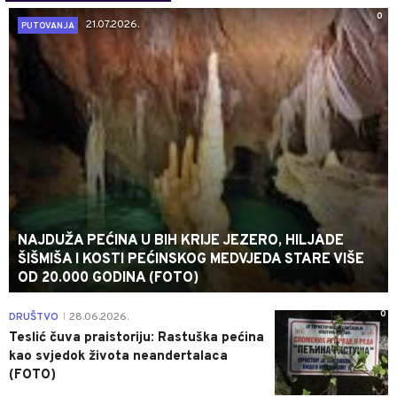
0
21.07.2026.
PUTOVANJA
NAJDUŽA PEĆINA U BIH KRIJE JEZERO, HILJADE
ŠIŠMIŠA I KOSTI PEĆINSKOG MEDVJEDA STARE VIŠE
OD 20.000 GODINA (FOTO)
0
DRUŠTVO
28.06.2026.
|
Teslić čuva praistoriju: Rastuška pećina
kao svjedok života neandertalaca
(FOTO)