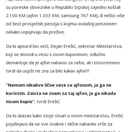
su poreske obveznike u Republici Srpskoj zajedno koštali
2.100 KM (ajfon 1.333 KM, samsung 767 KM), ili nešto više
od šest prosječnih penzija s kojima ovdašnji penzioneri
nekako uspijevaju da prežive.
Da bi apsurd bio veći, Dejan Erešić, sekretar Ministarstva,
koji se dovodi u vezu s ovom kupovinom, odlučno
demantuje da je ajfon nabavio za sebe, ali i istovremeno
tvrdi da uopšt ne zna za bilo kakav ajfon?!
“Nemam nikakve lične veze sa ajfonom, ja ga ne
koristim. Zaista ne znam za taj ajfon, ja ga nikada
nisam kupio”
, tvrdi Erešić.
Da bi ukazao kako stoje stvari u ovom ministarstvu, Erešić
pojašnjava da se sve ovakve i slične nabavke vrše za