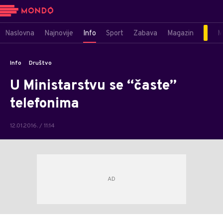
Naslovna
Najnovije
Info
Sport
Zabava
Magazin
M
Info
Društvo
U Ministarstvu se “časte”
telefonima
12.01.2016. / 11:14