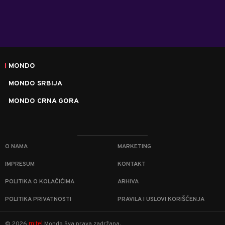
MONDO
MONDO SRBIJA
MONDO CRNA GORA
O NAMA
MARKETING
IMPRESUM
KONTAKT
POLITIKA O KOLAČIĆIMA
ARHIVA
POLITIKA PRIVATNOSTI
PRAVILA I USLOVI KORIŠĆENJA
m:tel
©
2026
Mondo
Sva prava zadržana.