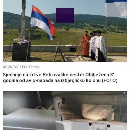
Pre 59 min
DRUŠTVO
|
Sjećanje na žrtve Petrovačke ceste: Obilježena 31
godina od avio-napada na izbjegličku kolonu (FOTO)
0