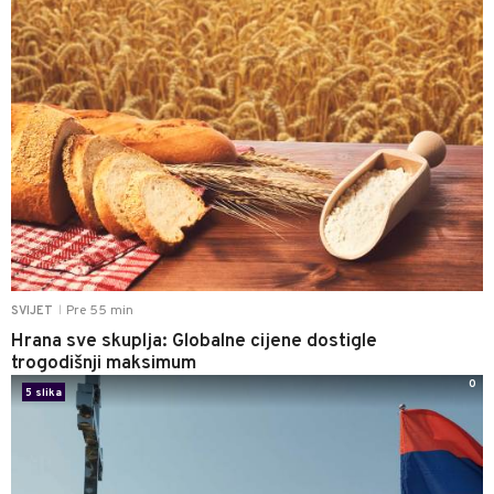
Pre 55 min
SVIJET
|
Hrana sve skuplja: Globalne cijene dostigle
trogodišnji maksimum
0
5 slika