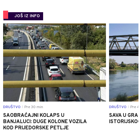
JOŠ IZ INFO
0
DRUŠTVO
Pre 30 min
DRUŠTVO
Pre 4
|
|
SAOBRAĆAJNI KOLAPS U
SAVA U GRAD
BANJALUCI: DUGE KOLONE VOZILA
ISTORIJSKOG
KOD PRIJEDORSKE PETLJE