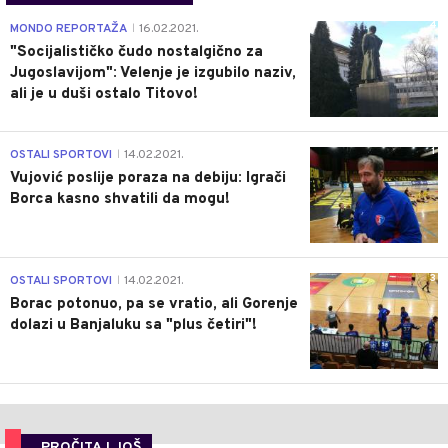
4
MONDO REPORTAŽA
16.02.2021.
|
"Socijalističko čudo nostalgično za
Jugoslavijom": Velenje je izgubilo naziv,
ali je u duši ostalo Titovo!
1
OSTALI SPORTOVI
14.02.2021.
|
Vujović poslije poraza na debiju: Igrači
Borca kasno shvatili da mogu!
3
OSTALI SPORTOVI
14.02.2021.
|
Borac potonuo, pa se vratio, ali Gorenje
dolazi u Banjaluku sa "plus četiri"!
PROČITAJ JOŠ