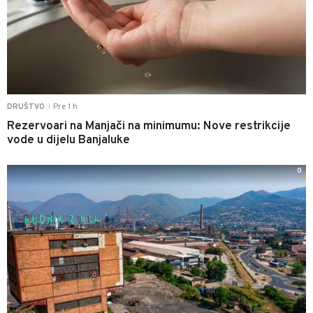
Pre 1 h
DRUŠTVO
|
Rezervoari na Manjači na minimumu: Nove restrikcije
vode u dijelu Banjaluke
0