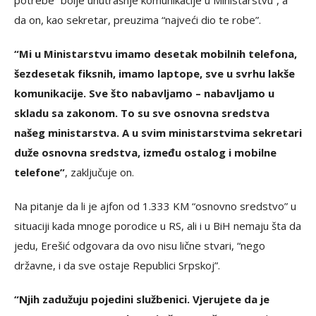
potrebe “bolje unutrašnje komunikacije u Ministarstvu”, a
da on, kao sekretar, preuzima “najveći dio te robe”.
“Mi u Ministarstvu imamo desetak mobilnih telefona,
šezdesetak fiksnih, imamo laptope, sve u svrhu lakše
komunikacije. Sve što nabavljamo – nabavljamo u
skladu sa zakonom. To su sve osnovna sredstva
našeg ministarstva. A u svim ministarstvima sekretari
duže osnovna sredstva, između ostalog i mobilne
telefone”
, zaključuje on.
Na pitanje da li je ajfon od 1.333 KM “osnovno sredstvo” u
situaciji kada mnoge porodice u RS, ali i u BiH nemaju šta da
jedu, Erešić odgovara da ovo nisu lične stvari, “nego
državne, i da sve ostaje Republici Srpskoj”.
“Njih zadužuju pojedini službenici. Vjerujete da je