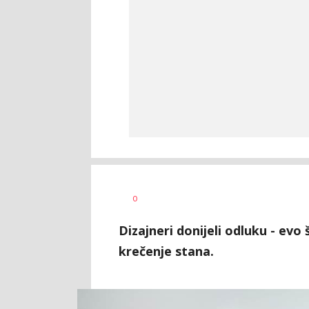
Vesna
AUTOR
0
Kerkez
Dizajneri donijeli odluku - evo
krečenje stana.