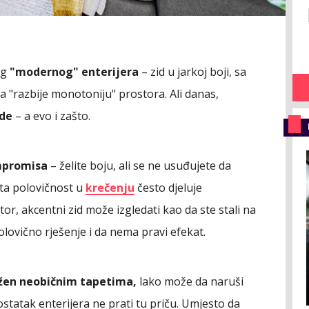
og
"modernog" enterijera
– zid u jarkoj boji, sa
da "razbije monotoniju" prostora. Ali danas,
ode
– a evo i zašto.
ompromisa
– želite boju, ali se ne usuđujete da
 ta polovičnost u
krečenju
često djeluje
r, akcentni zid može izgledati kao da ste stali na
olovično rješenje i da nema pravi efekat.
bložen neobičnim tapetima,
lako može da naruši
statak enterijera ne prati tu priču. Umjesto da