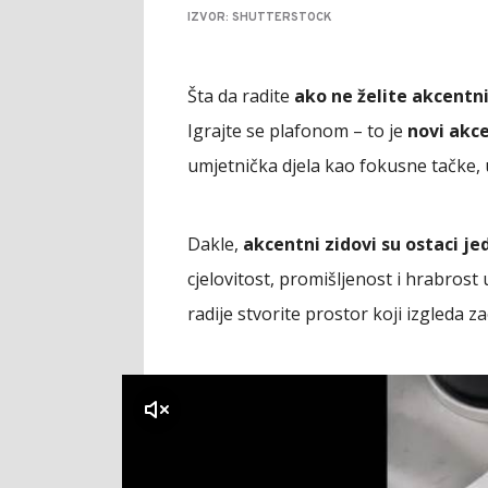
IZVOR: SHUTTERSTOCK
Šta da radite
ako ne želite akcentni
Igrajte se plafonom – to je
novi akc
umjetnička djela kao fokusne tačke, 
Dakle,
akcentni zidovi su ostaci je
cjelovitost, promišljenost i hrabrost
radije stvorite prostor koji izgleda 
klikni za zvuk