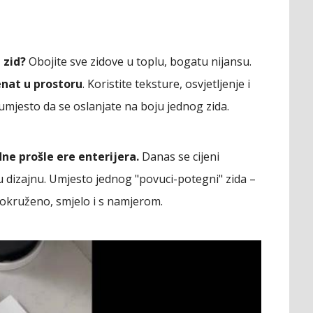
 zid?
Obojite sve zidove u toplu, bogatu nijansu.
enat u prostoru
. Koristite teksture, osvjetljenje i
umjesto da se oslanjate na boju jednog zida.
dne prošle ere enterijera.
Danas se cijeni
 u dizajnu. Umjesto jednog "povuci-potegni" zida –
zaokruženo, smjelo i s namjerom.