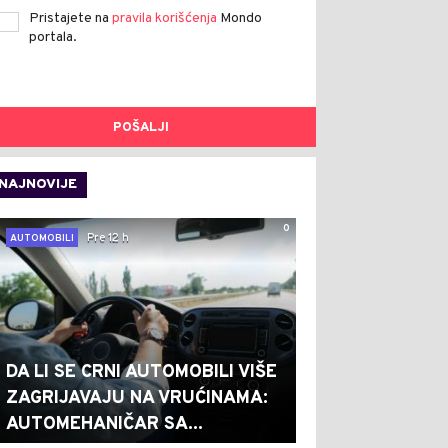
Pristajete na
pravila korišćenja
Mondo
portala.
POŠALJI
NAJNOVIJE
0
Pre 12 h
AUTOMOBILI
DA LI SE CRNI AUTOMOBILI VIŠE
ZAGRIJAVAJU NA VRUĆINAMA:
AUTOMEHANIČAR SA...