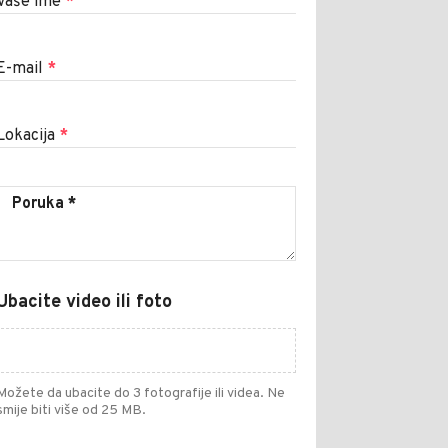
Vaše ime
*
E-mail
*
Lokacija
*
Ubacite video ili foto
Možete da ubacite do 3 fotografije ili videa. Ne
smije biti više od 25 MB.