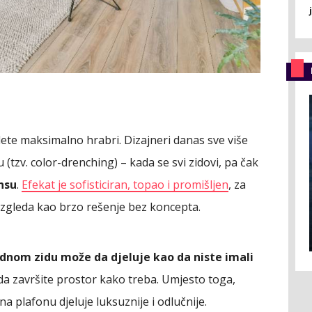
ete maksimalno hrabri. Dizajneri danas sve više
tzv. color-drenching) – kada se svi zidovi, pa čak
nsu
.
Efekat je sofisticiran, topao i promišljen
, za
 izgleda kao brzo rešenje bez koncepta.
dnom zidu može da djeluje kao da niste imali
 da završite prostor kako treba. Umjesto toga,
a plafonu djeluje luksuznije i odlučnije.