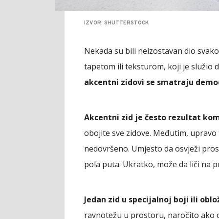
IZVOR: SHUTTERSTOCK
Nekada su bili neizostavan dio svak
tapetom ili teksturom, koji je služio 
akcentni zidovi se smatraju dem
Akcentni zid je često rezultat k
obojite sve zidove. Međutim, upravo
nedovršeno. Umjesto da osvježi prosto
pola puta. Ukratko, može da liči na p
Jedan zid u specijalnoj boji ili o
ravnotežu u prostoru, naročito ako o