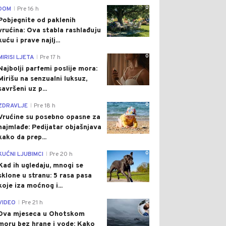
0
DOM
Pre 16 h
|
Pobjegnite od paklenih
vrućina: Ova stabla rashlađuju
kuću i prave najlj...
0
MIRISI LJETA
Pre 17 h
|
Najbolji parfemi poslije mora:
Mirišu na senzualni luksuz,
savršeni uz p...
0
ZDRAVLJE
Pre 18 h
|
Vrućine su posebno opasne za
najmlađe: Pedijatar objašnjava
kako da prep...
0
KUĆNI LJUBIMCI
Pre 20 h
|
Kad ih ugledaju, mnogi se
sklone u stranu: 5 rasa pasa
koje iza moćnog i...
0
VIDEO
Pre 21 h
|
Dva mjeseca u Ohotskom
moru bez hrane i vode: Kako